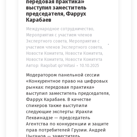
передовая практика»
выступил заместитель
председателя, Фаррух
Карабаев
Международное сотрудничество
,
Мероприятия с участием членов
Экспертного совета
,
Мероприятия с
участием членов Экспертного совета
,
Новости Комитета
,
Новости Комитета
,
Новости Комитета
,
Новости Комитета
Автор:
Raqobat qo'mitasi
10.10.2025
Модератором панельной сессии
«Конкурентное право на цифровых
рынках: передовая практика»
выступил заместитель председателя,
Фаррух Карабаев. В качестве
спикеров также выступили
следующие эксперты: Иракли
Леквинадзе — председатель
Агентства по конкуренции и защите
прав потребителей Грузии. Андрей
Цыганов — заместитель