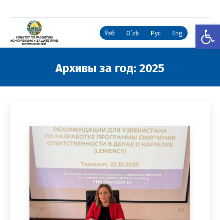
Откры
Ўзб
Oʻzb
Рус
Eng
Архивы за год:
2025
Вы здесь: