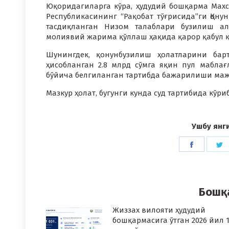
Юқоридагиларга кўра, ҳудудий бошқарма Махс
Республикасининг “Рақобат тўғрисида”ги Қон
тасдиқланган Низом талаблари бузилиш ал
молиявий жарима қўллаш ҳақида қарор қабул 
Шунингдек, қонунбузилиш ҳолатларини бар
ҳисобланган 2.8 млрд сўмга яқин пул мабла
бўйича белгиланган тартибда бажарилиши мажб
Мазкур ҳолат, бугунги кунда суд тартибида кўр
Ушбу янг
Share
S
on
o
Faceboo
T
Бошқ
Жиззах вилояти ҳудудий
бошқармасига ўтган 2026 йил 1