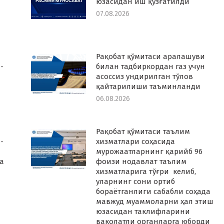
юзасидан иш қўзғатилди
07.08.2026
Рақобат қўмитаси аралашуви
-
билан тадбиркордан газ учун
асоссиз ундирилган тўлов
қайтарилиши таъминланди
06.08.2026
Рақобат қўмитаси таълим
-
хизматлари соҳасида
мурожаатларнинг қарийб 96
а
фоизи нодавлат таълим
хизматларига тўғри келиб,
уларнинг сони ортиб
бораётганлиги сабабли соҳада
мавжуд муаммоларни ҳал этиш
юзасидан таклифларини
ваколатли органларга юборди