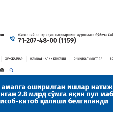
ҲУЖЖАТЛАР
ЖАМОАТЧИЛИК КЕНГАШИ
ОЧИҚ МАЪЛУМОТЛАР
ОҒЛАНИШ
ами
Жисмоний ва юридик шахсларнинг мурожаати бўйича
Ca
71-207-48-00 (1159)
ҲУЖЖАТЛАР
ЖАМОАТЧИЛИК КЕНГАШИ
ОЧИҚ МАЪЛУМОТЛАР
Б
E
TTER
INSTAGRAM
E
PAGE
ENS
OPENS
н амалга оширилган ишлар натиж
IN
нган 2.8 млрд сўмга яқин пул ма
W
NEW
W
NDOW
WINDOW
ҳисоб-китоб қилиши белгиланди