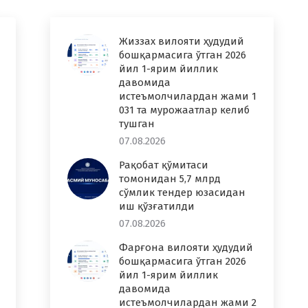
Жиззах вилояти ҳудудий
бошқармасига ўтган 2026
йил 1-ярим йиллик
давомида
истеъмолчилардан жами 1
031 та мурожаатлар келиб
тушган
07.08.2026
Рақобат қўмитаси
томонидан 5,7 млрд
сўмлик тендер юзасидан
иш қўзғатилди
07.08.2026
Фарғона вилояти ҳудудий
бошқармасига ўтган 2026
йил 1-ярим йиллик
давомида
истеъмолчилардан жами 2