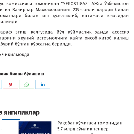
ус комиссияси томонидан “YEROSTIGAZ” АЖга Ўзбекистон
уни ва Вазирлар Маҳкамасининг 239-сонли қарори билан
оматлари билан иш қўзғатилиб, натижаси юзасидан
қилинди.
тараф этиш, келгусида йўл қўймаслик ҳамда асоссиз
ғларини якуний истеъмолчига қайта ҳисоб-китоб қилиш
урий бўлган кўрсатма берилди.
иб чиқилмоқда.
илик билан бўлишиш
hare
Share
Share
Share
n
on
on
on
k
witter
Pinterest
WhatsApp
LinkedIn
а янгиликлар
Рақобат қўмитаси томонидан
-
5,7 млрд сўмлик тендер