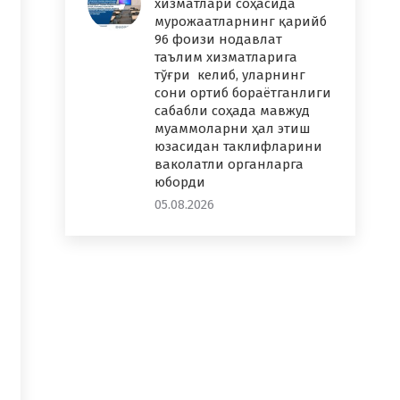
хизматлари соҳасида
мурожаатларнинг қарийб
96 фоизи нодавлат
таълим хизматларига
тўғри келиб, уларнинг
сони ортиб бораётганлиги
сабабли соҳада мавжуд
муаммоларни ҳал этиш
юзасидан таклифларини
ваколатли органларга
юборди
05.08.2026