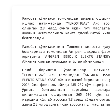
Рақобат қўмитаси томонидан амалга ошири
ишлар натижасида “YEROSTIGAZ” АЖ асос
олинган 2.8 млрд сўмга яқин пул маблағл
якуний истеъмолчига қайта ҳисоб-китоб қи
белгиланди
Рақобат қўмитасининг Тошкент вилояти ҳуд
бошқармаси томонидан Ангрен шаҳрида фао
юритувчи “ANGREN ISSIQLIK ELEKTR STANSIY
АЖнинг қилган мурожаати ўрганиб чиқилди.
Олиб борилган ўрганишлар натижаси
“YEROSTIGAZ” АЖ томонидан “ANGREN ISSI
ELEKTR STANSIYASI” АЖга етказиб берилган газ 
2024 йил февраль ойида 135 969 сўм тариф н
ўрнига белгиланган тартибда деклара
қилинмасдан оширилган 265 536 сўм та
нархини қўллаб асоссиз 1,8 млрд сўмдан орти
жами 2,8 млрд сўмга яқин асоссиз пул маблағл