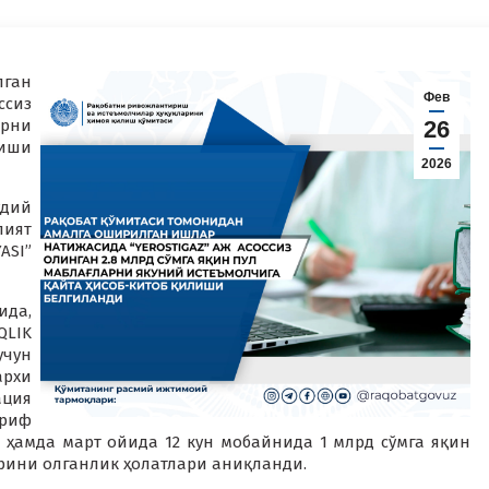
лган
Фев
сиз
арни
26
лиши
2026
удий
лият
ASI”
да,
QLIK
учун
архи
ция
риф
қ ҳамда март ойида 12 кун мобайнида 1 млрд сўмга яқин
арини олганлик ҳолатлари аниқланди.