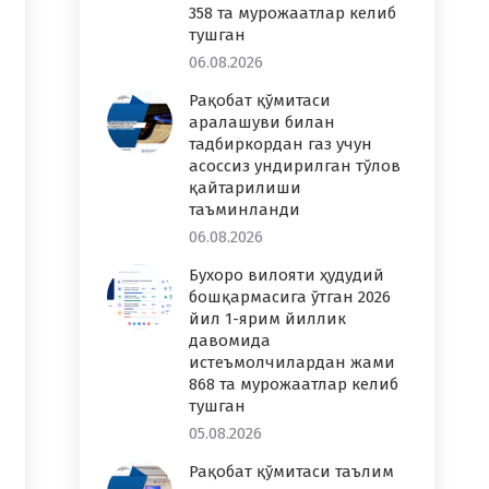
358 та мурожаатлар келиб
тушган
06.08.2026
Рақобат қўмитаси
аралашуви билан
тадбиркордан газ учун
асоссиз ундирилган тўлов
қайтарилиши
таъминланди
06.08.2026
Бухоро вилояти ҳудудий
бошқармасига ўтган 2026
йил 1-ярим йиллик
давомида
истеъмолчилардан жами
868 та мурожаатлар келиб
тушган
05.08.2026
Рақобат қўмитаси таълим