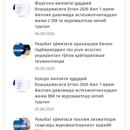
Фарғона вилояти ҳудудий
бошқармасига ўтган 2026 йил 1-ярим
йиллик давомида истеъмолчилардан
жами 2 358 та мурожаатлар келиб
тушган
06.08.2026
Рақобат қўмитаси аралашуви билан
тадбиркордан газ учун асоссиз
ундирилган тўлов қайтарилиши
таъминланди
06.08.2026
Бухоро вилояти ҳудудий
бошқармасига ўтган 2026 йил 1-ярим
йиллик давомида истеъмолчилардан
жами 868 та мурожаатлар келиб
тушган
05.08.2026
Рақобат қўмитаси таълим хизматлари
соҳасида мурожаатларнинг қарийб