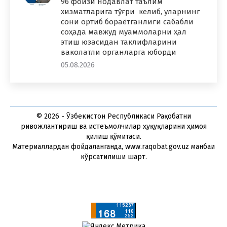
96 фоизи нодавлат таълим
хизматларига тўғри келиб, уларнинг
сони ортиб бораётганлиги сабабли
соҳада мавжуд муаммоларни ҳал
этиш юзасидан таклифларини
ваколатли органларга юборди
05.08.2026
© 2026 - Ўзбекистон Республикаси Рақобатни
ривожлантириш ва истеъмолчилар ҳуқуқларини ҳимоя
қилиш қўмитаси.
Материаллардан фойдаланганда, www.raqobat.gov.uz манбаи
кўрсатилиши шарт.