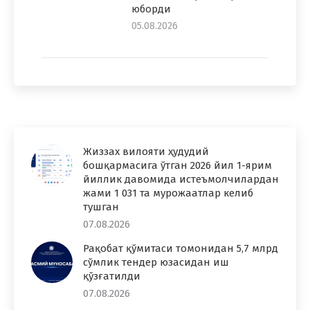
юборди
05.08.2026
Жиззах вилояти ҳудудий
бошқармасига ўтган 2026 йил 1-ярим
йиллик давомида истеъмолчилардан
жами 1 031 та мурожаатлар келиб
тушган
07.08.2026
Рақобат қўмитаси томонидан 5,7 млрд
сўмлик тендер юзасидан иш
қўзғатилди
07.08.2026