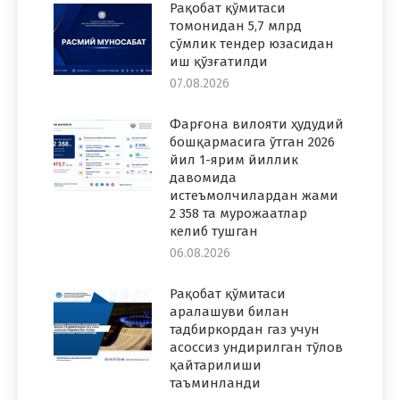
Рақобат қўмитаси
томонидан 5,7 млрд
сўмлик тендер юзасидан
иш қўзғатилди
07.08.2026
Фарғона вилояти ҳудудий
бошқармасига ўтган 2026
йил 1-ярим йиллик
давомида
истеъмолчилардан жами
2 358 та мурожаатлар
келиб тушган
06.08.2026
Рақобат қўмитаси
аралашуви билан
тадбиркордан газ учун
асоссиз ундирилган тўлов
қайтарилиши
таъминланди