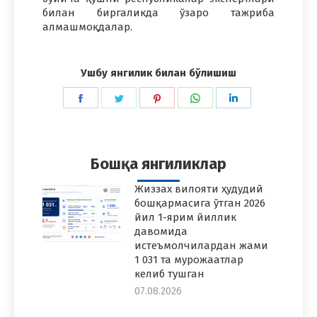
билан биргаликда ўзаро тажриба
алмашмоқдалар.
Ушбу янгилик билан бўлишиш
Share
Share
Share
Share
Share
on
on
on
on
on
Facebook
Twitter
Pinterest
WhatsApp
LinkedIn
Бошқа янгиликлар
Жиззах вилояти ҳудудий
бошқармасига ўтган 2026
йил 1-ярим йиллик
давомида
истеъмолчилардан жами
1 031 та мурожаатлар
келиб тушган
07.08.2026