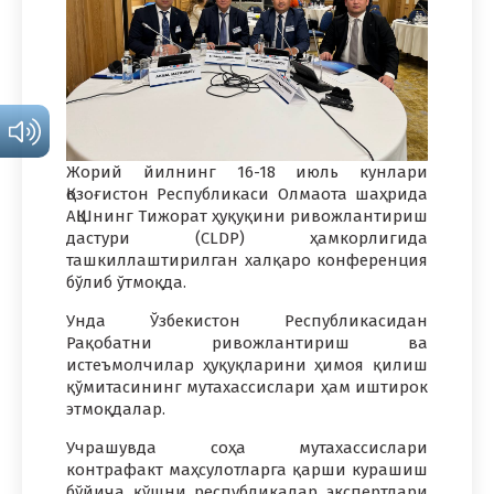
Жорий йилнинг 16-18 июль кунлари
Қозоғистон Республикаси Олмаота шаҳрида
АҚШнинг Тижорат ҳуқуқини ривожлантириш
дастури (CLDP) ҳамкорлигида
ташкиллаштирилган халқаро конференция
бўлиб ўтмоқда.
Унда Ўзбекистон Республикасидан
Рақобатни ривожлантириш ва
истеъмолчилар ҳуқуқларини ҳимоя қилиш
қўмитасининг мутахассислари ҳам иштирок
этмоқдалар.
Учрашувда соҳа мутахассислари
контрафакт маҳсулотларга қарши курашиш
бўйича қўшни республикалар экспертлари