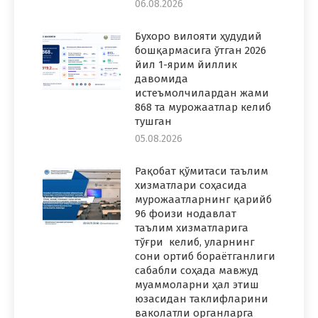
06.08.2026
Бухоро вилояти ҳудудий
бошқармасига ўтган 2026
йил 1-ярим йиллик
давомида
истеъмолчилардан жами
868 та мурожаатлар келиб
тушган
05.08.2026
Рақобат қўмитаси таълим
хизматлари соҳасида
мурожаатларнинг қарийб
96 фоизи нодавлат
таълим хизматларига
тўғри келиб, уларнинг
сони ортиб бораётганлиги
сабабли соҳада мавжуд
муаммоларни ҳал этиш
юзасидан таклифларини
ваколатли органларга