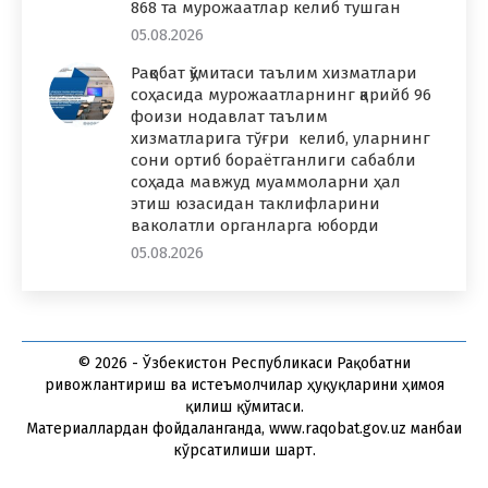
868 та мурожаатлар келиб тушган
05.08.2026
Рақобат қўмитаси таълим хизматлари
соҳасида мурожаатларнинг қарийб 96
фоизи нодавлат таълим
хизматларига тўғри келиб, уларнинг
сони ортиб бораётганлиги сабабли
соҳада мавжуд муаммоларни ҳал
этиш юзасидан таклифларини
ваколатли органларга юборди
05.08.2026
© 2026 - Ўзбекистон Республикаси Рақобатни
ривожлантириш ва истеъмолчилар ҳуқуқларини ҳимоя
қилиш қўмитаси.
Материаллардан фойдаланганда, www.raqobat.gov.uz манбаи
кўрсатилиши шарт.