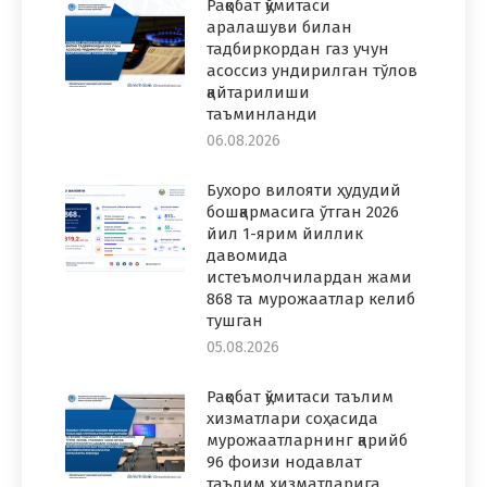
Рақобат қўмитаси
аралашуви билан
тадбиркордан газ учун
асоссиз ундирилган тўлов
қайтарилиши
таъминланди
06.08.2026
Бухоро вилояти ҳудудий
бошқармасига ўтган 2026
йил 1-ярим йиллик
давомида
истеъмолчилардан жами
868 та мурожаатлар келиб
тушган
05.08.2026
Рақобат қўмитаси таълим
хизматлари соҳасида
мурожаатларнинг қарийб
96 фоизи нодавлат
таълим хизматларига