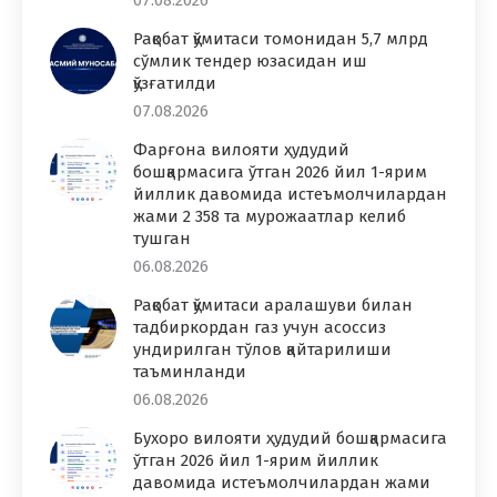
07.08.2026
Рақобат қўмитаси томонидан 5,7 млрд
сўмлик тендер юзасидан иш
қўзғатилди
07.08.2026
Фарғона вилояти ҳудудий
бошқармасига ўтган 2026 йил 1-ярим
йиллик давомида истеъмолчилардан
жами 2 358 та мурожаатлар келиб
тушган
06.08.2026
Рақобат қўмитаси аралашуви билан
тадбиркордан газ учун асоссиз
ундирилган тўлов қайтарилиши
таъминланди
06.08.2026
Бухоро вилояти ҳудудий бошқармасига
ўтган 2026 йил 1-ярим йиллик
давомида истеъмолчилардан жами