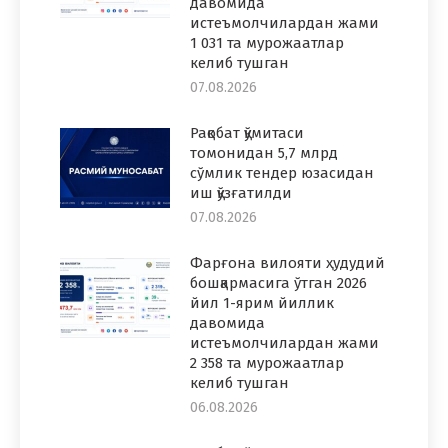
давомида
истеъмолчилардан жами
1 031 та мурожаатлар
келиб тушган
07.08.2026
Рақобат қўмитаси
томонидан 5,7 млрд
сўмлик тендер юзасидан
иш қўзғатилди
07.08.2026
Фарғона вилояти ҳудудий
бошқармасига ўтган 2026
йил 1-ярим йиллик
давомида
истеъмолчилардан жами
2 358 та мурожаатлар
келиб тушган
06.08.2026