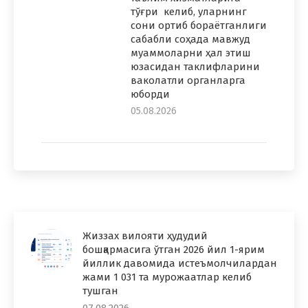
тўғри келиб, уларнинг
сони ортиб бораётганлиги
сабабли соҳада мавжуд
муаммоларни ҳал этиш
юзасидан таклифларини
ваколатли органларга
юборди
05.08.2026
Жиззах вилояти ҳудудий
бошқармасига ўтган 2026 йил 1-ярим
йиллик давомида истеъмолчилардан
жами 1 031 та мурожаатлар келиб
тушган