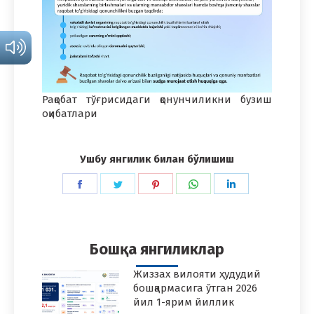
Рақобат тўғрисидаги қонунчиликни бузиш
оқибатлари
Ушбу янгилик билан бўлишиш
Share
Share
Share
Share
Share
on
on
on
on
on
Facebook
Twitter
Pinterest
WhatsApp
LinkedIn
Бошқа янгиликлар
Жиззах вилояти ҳудудий
бошқармасига ўтган 2026
йил 1-ярим йиллик