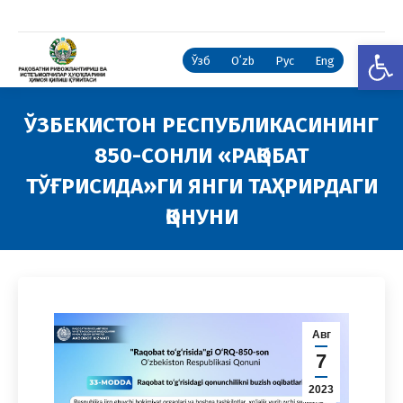
Open
Ўзб
Oʻzb
Рус
Eng
ЎЗБEКИСТОН РEСПУБЛИКАСИНИНГ
850-СОНЛИ «РАҚОБАТ
ТЎҒРИСИДА»ГИ ЯНГИ ТАҲРИРДАГИ
ҚОНУНИ
You are here:
Авг
7
2023