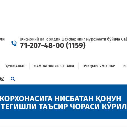
ҲУЖЖАТЛАР
ЖАМОАТЧИЛИК КЕНГАШИ
ОЧИҚ МАЪЛУМОТЛАР
ОҒЛАНИШ
ами
Жисмоний ва юридик шахсларнинг мурожаати бўйича
Ca
71-207-48-00 (1159)
ҲУЖЖАТЛАР
ЖАМОАТЧИЛИК КЕНГАШИ
ОЧИҚ МАЪЛУМОТЛАР
Б
E
TTER
INSTAGRAM
E
PAGE
ENS
OPENS
КОРХОНАСИГА НИСБАТАН ҚОНУН
IN
 ТЕГИШЛИ ТАЪСИР ЧОРАСИ КЎРИ
W
NEW
W
NDOW
WINDOW