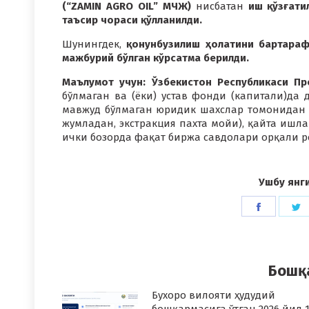
(“ZAMIN AGRO OIL” МЧЖ)
нисбатан
иш қўзғати
таъсир чораси қўлланилди.
Шунингдек,
қонунбузилиш ҳолатини бартараф
мажбурий бўлган кўрсатма берилди.
Маълумот учун: Ўзбекистон Республикаси Пр
бўлмаган ва (ёки) устав фонди (капитали)да
мавжуд бўлмаган юридик шахслар томонидан и
жумладан, экстракция пахта мойи), қайта ишл
ички бозорда фақат биржа савдолари орқали 
Ушбу янг
Share
S
on
o
Faceboo
T
Бошқ
Бухоро вилояти ҳудудий