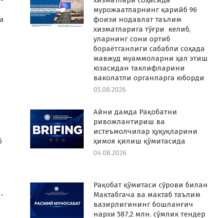
-
хизматлари соҳасида
мурожаатларнинг қарийб 96
а
фоизи нодавлат таълим
хизматларига тўғри келиб,
уларнинг сони ортиб
бораётганлиги сабабли соҳада
мавжуд муаммоларни ҳал этиш
юзасидан таклифларини
ваколатли органларга юборди
05.08.2026
Айни дамда Рақобатни
ривожлантириш ва
истеъмолчилар ҳуқуқларини
б
ҳимоя қилиш қўмитасида
04.08.2026
Рақобат қўмитаси сўрови билан
-
Мактабгача ва мактаб таълим
вазирлигининг бошланғич
нархи 587,2 млн. сўмлик тендер