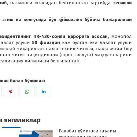
либ,
натижаси юзасидан белгиланган тартибда
тегишли
 этиш ва келгусида йўл қўймаслик бўйича бажарилиши
езидентининг ПҚ-430-сонли қарорига асосан,
монопол
 давлат улуши
50 фоиздан
кам бўлган ёки давлат улуши
шлаб чиқарилган пахта техник чигити, пахта мойи (шу
анган чигит чиқиндилари (шрот, шелуха) маҳсулотларини
реализация қилиниши белгиланган.
илик билан бўлишиш
hare
Share
Share
Share
n
on
on
on
k
witter
Pinterest
WhatsApp
LinkedIn
а янгиликлар
Рақобат қўмитаси таълим