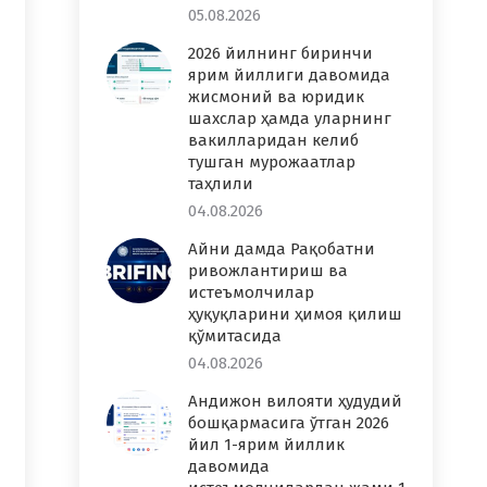
05.08.2026
2026 йилнинг биринчи
ярим йиллиги давомида
жисмоний ва юридик
шахслар ҳамда уларнинг
вакилларидан келиб
тушган мурожаатлар
таҳлили
04.08.2026
Айни дамда Рақобатни
ривожлантириш ва
истеъмолчилар
ҳуқуқларини ҳимоя қилиш
қўмитасида
04.08.2026
Андижон вилояти ҳудудий
бошқармасига ўтган 2026
йил 1-ярим йиллик
давомида