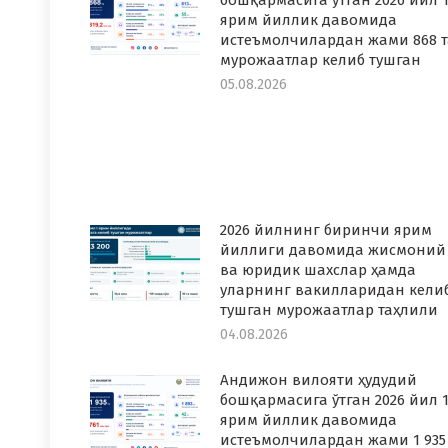
бошқармасига ўтган 2026 йил 1
ярим йиллик давомида
истеъмолчилардан жами 868 т
мурожаатлар келиб тушган
05.08.2026
2026 йилнинг биринчи ярим
йиллиги давомида жисмоний
ва юридик шахслар ҳамда
уларнинг вакилларидан кели
тушган мурожаатлар таҳлили
04.08.2026
Андижон вилояти ҳудудий
бошқармасига ўтган 2026 йил 1
ярим йиллик давомида
истеъмолчилардан жами 1 935