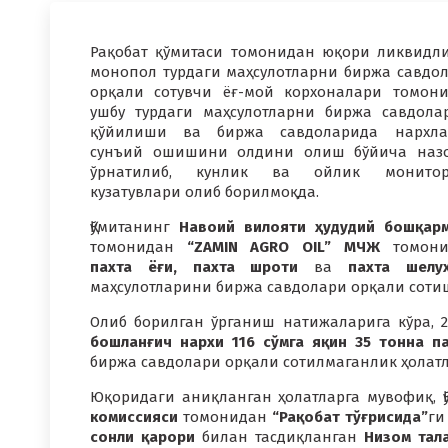
Рақобат қўмитаси томонидан юқори ликвидл
монопол турдаги маҳсулотларни биржа савдо
орқали сотувчи ёғ-мой корхоналари томон
ушбу турдаги маҳсулотларни биржа савдола
қўйилиши ва биржа савдоларида нархла
сунъий ошишини олдини олиш бўйича наз
ўрнатилиб, кунлик ва ойлик монитор
кузатувлари олиб борилмоқда.
Қўмитанинг
Навоий вилояти ҳудудий бошқар
томонидан
“ZAMIN AGRO OIL” МЧЖ
томони
пахта ёғи, пахта шроти
ва
пахта шелу
маҳсулотларини биржа савдолари орқали соти
Олиб борилган ўрганиш натижаларига кўра, 
бошланғич нархи 116 сўмга яқин
35 тонна
п
биржа савдолари орқали сотилмаганлик ҳолат
Юқоридаги аниқланган ҳолатларга мувофиқ, 
комиссияси
томонидан
“Рақобат тўғрисида”
г
сонли қарори
билан тасдиқланган
Низом тал