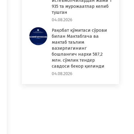
истеъмолчилардан жами 1
935 та мурожаатлар келиб
тушган
04.08.2026
Рақобат қўмитаси сўрови
билан Мактабгача ва
мактаб таълим
вазирлигининг
бошланғич нархи 587,2
млн. сўмлик тендер
савдоси бекор қилинди
04.08.2026