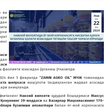
и ва
Ноя
лари
идан
22
рига
2024
рни
орат
инг
маси
дан
хаси
ш фаолияти юзасидан ўрганиш ўтказилди.
2024 йил 5 февралда
“ZAMIN AGRO OIL” МЧЖ
томонидан
ахта шелухаси
маҳсулоти тасдиқланган жадвал асосида
лари аниқланди.
Қўмитанинг
Навоий вилояти
ҳудудий бошқармаси
Махсус
и
Қонуннинг 29-моддаси
ва
Вазирлар Маҳкамасининг 170-
аблари бузилиши аломатлари
билан ёғ-мой корхонасига