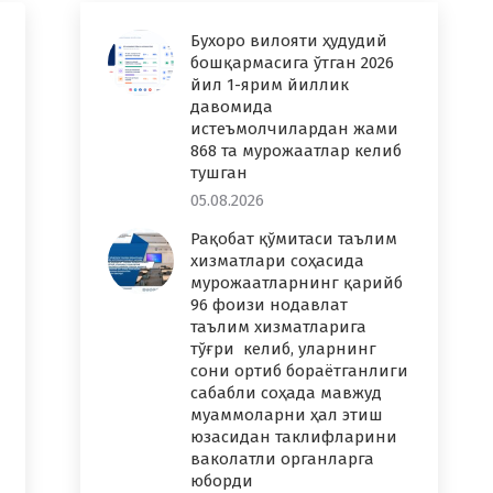
Бухоро вилояти ҳудудий
бошқармасига ўтган 2026
йил 1-ярим йиллик
давомида
истеъмолчилардан жами
868 та мурожаатлар келиб
тушган
05.08.2026
Рақобат қўмитаси таълим
хизматлари соҳасида
мурожаатларнинг қарийб
96 фоизи нодавлат
таълим хизматларига
тўғри келиб, уларнинг
сони ортиб бораётганлиги
сабабли соҳада мавжуд
муаммоларни ҳал этиш
юзасидан таклифларини
ваколатли органларга
юборди