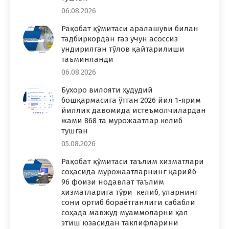
06.08.2026
Рақобат қўмитаси аралашуви билан
тадбиркордан газ учун асоссиз
ундирилган тўлов қайтарилиши
таъминланди
06.08.2026
Бухоро вилояти ҳудудий
бошқармасига ўтган 2026 йил 1-ярим
йиллик давомида истеъмолчилардан
жами 868 та мурожаатлар келиб
тушган
05.08.2026
Рақобат қўмитаси таълим хизматлари
соҳасида мурожаатларнинг қарийб
96 фоизи нодавлат таълим
хизматларига тўғри келиб, уларнинг
сони ортиб бораётганлиги сабабли
соҳада мавжуд муаммоларни ҳал
этиш юзасидан таклифларини