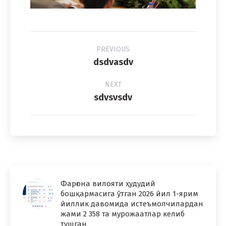
Album
PREVIOUS
navigation
Previous
dsdvasdv
album:
NEXT
Next
sdvsvsdv
album:
Фарғона вилояти ҳудудий
бошқармасига ўтган 2026 йил 1-ярим
йиллик давомида истеъмолчилардан
жами 2 358 та мурожаатлар келиб
тушган