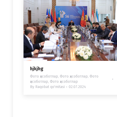
hjkjhg
Фото ҳисоботлар
,
Фото ҳисоботлар
,
Фото
ҳисоботлар
,
Фото ҳисоботлар
By
Raqobat qo'mitasi
02.07.2024