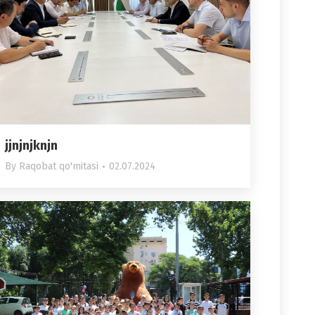
jjnjnjknjn
By
Raqobat qo'mitasi
02.07.2024