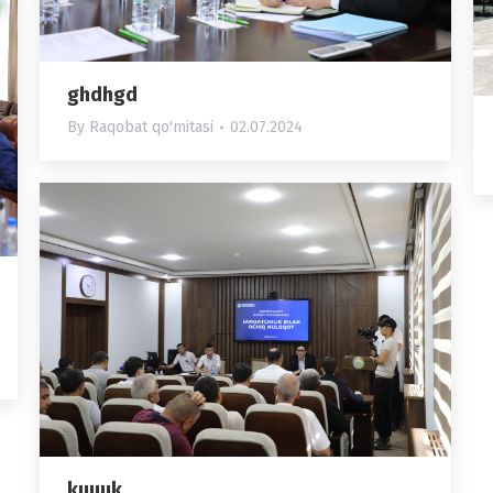
ghdhgd
By
Raqobat qo'mitasi
02.07.2024
kuuuk