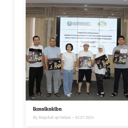
lkmnlknklbn
By
Raqobat qo'mitasi
02.07.2024