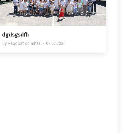
dgdsgsdfh
By
Raqobat qo'mitasi
02.07.2024