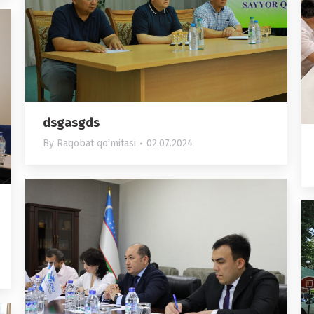
dsgasgds
By
Raqobat qo'mitasi
02.07.2024