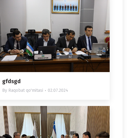
gfdsgd
By
Raqobat qo'mitasi
02.07.2024