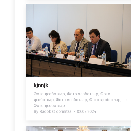
kjnnjk
Фото ҳисоботлар
,
Фото ҳисоботлар
,
Фото
ҳисоботлар
,
Фото ҳисоботлар
,
Фото ҳисоботлар
,
Фото ҳисоботлар
By
Raqobat qo'mitasi
02.07.2024