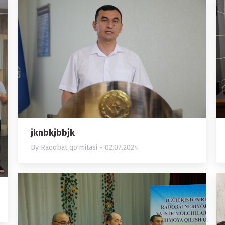
jknbkjbbjk
By
Raqobat qo'mitasi
02.07.2024