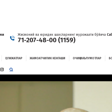
ҲУЖЖАТЛАР
ЖАМОАТЧИЛИК КЕНГАШИ
ОЧИҚ МАЪЛУМОТЛАР
ОҒЛАНИШ
ами
Жисмоний ва юридик шахсларнинг мурожаати бўйича
Ca
71-207-48-00 (1159)
ҲУЖЖАТЛАР
ЖАМОАТЧИЛИК КЕНГАШИ
ОЧИҚ МАЪЛУМОТЛАР
Б
E
TTER
INSTAGRAM
E
PAGE
ENS
OPENS
IN
W
NEW
W
NDOW
WINDOW