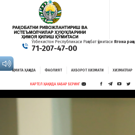
ҚЎМИТА ҲАҚИДА
ФАОЛИЯТ
АХБОРОТ ХИЗМАТИ
ХИЗМАТЛАР
Б
Ўзбекистон Республикаси Рақобат қўмитаси
Ягона рақ
71-207-47-00
ҚЎМИТА ҲАҚИДА
ФАОЛИЯТ
АХБОРОТ ХИЗМАТИ
ХИЗМАТЛАР
КАРТЕЛ ҲАҚИДА ХАБАР БЕРИНГ
FACEBOOK
TELEGRAM
YOUTUB
TWI
PAGE
PAGE
PAGE
PAG
OPENS
OPENS
OPENS
OP
IN
IN
IN
IN
NEW
NEW
NEW
NE
WINDOW
WINDOW
WINDO
WI