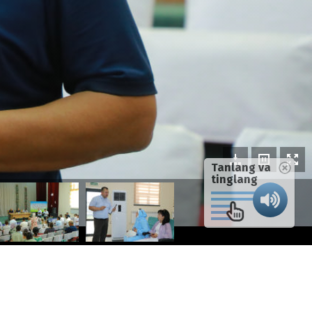
Tanlang va
tinglang