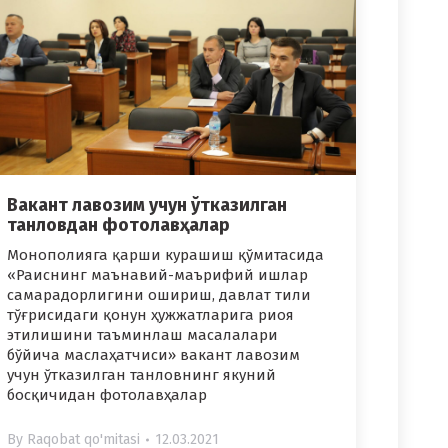
Вакант лавозим учун ўтказилган
танловдан фотолавҳалар
Монополияга қарши курашиш қўмитасида
«Раиснинг маънавий-маърифий ишлар
самарадорлигини ошириш, давлат тили
тўғрисидаги қонун ҳужжатларига риоя
этилишини таъминлаш масалалари
бўйича маслаҳатчиси» вакант лавозим
учун ўтказилган танловнинг якуний
босқичидан фотолавҳалар
By
Raqobat qo'mitasi
12.03.2021