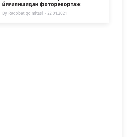
йиғилишидан фоторепортаж
By
Raqobat qo'mitasi
22.01.2021