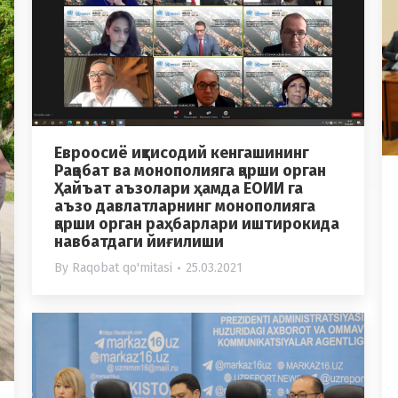
Евроосиё иқтисодий кенгашининг
Рақобат ва монополияга қарши орган
Ҳайъат аъзолари ҳамда ЕОИИ га
аъзо давлатларнинг монополияга
қарши орган раҳбарлари иштирокида
навбатдаги йиғилиши
By
Raqobat qo'mitasi
25.03.2021