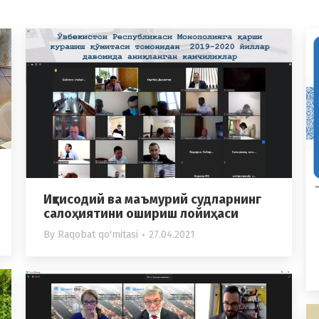
Иқтисодий ва маъмурий судларнинг
салоҳиятини ошириш лойиҳаси
By
Raqobat qo'mitasi
27.04.2021