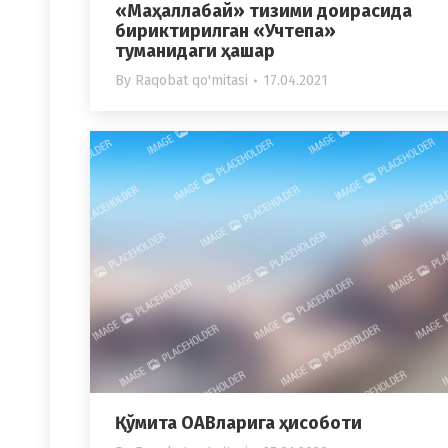
«Маҳаллабай» тизими доирасида
бириктирилган «Учтепа»
туманидаги ҳашар
By
Raqobat qo'mitasi
17.04.2021
Қўмита ОАВларига ҳисоботи