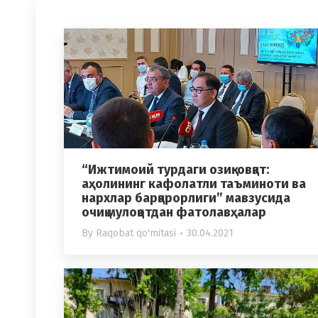
“Ижтимоий турдаги озиқ-овқат:
аҳолининг кафолатли таъминоти ва
нархлар барқарорлиги” мавзусида
очиқ мулоқотдан фатолавҳалар
By
Raqobat qo'mitasi
30.04.2021