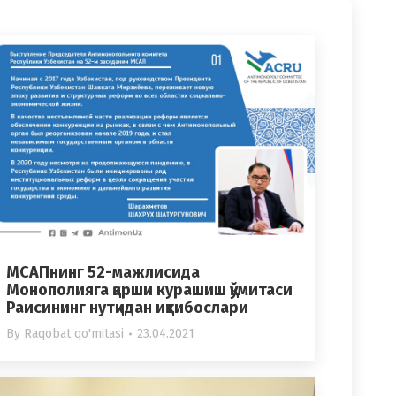
МСАПнинг 52-мажлисида
Монополияга қарши курашиш қўмитаси
Раисининг нутқидан иқтибослари
By
Raqobat qo'mitasi
23.04.2021