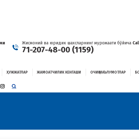
ҲУЖЖАТЛАР
ЖАМОАТЧИЛИК КЕНГАШИ
ОЧИҚ МАЪЛУМОТЛАР
ОҒЛАНИШ
ами
Жисмоний ва юридик шахсларнинг мурожаати бўйича
Ca
71-207-48-00 (1159)
ҲУЖЖАТЛАР
ЖАМОАТЧИЛИК КЕНГАШИ
ОЧИҚ МАЪЛУМОТЛАР
Б
E
TTER
INSTAGRAM
E
PAGE
ENS
OPENS
IN
W
NEW
W
NDOW
WINDOW