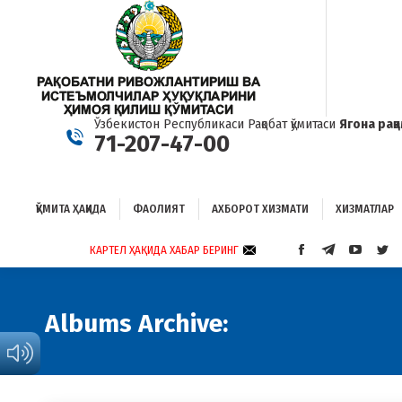
ҚЎМИТА ҲАҚИДА
ФАОЛИЯТ
АХБОРОТ ХИЗМАТИ
ХИЗМАТЛАР
Б
Ўзбекистон Республикаси Рақобат қўмитаси
Ягона рақ
71-207-47-00
ҚЎМИТА ҲАҚИДА
ФАОЛИЯТ
АХБОРОТ ХИЗМАТИ
ХИЗМАТЛАР
КАРТЕЛ ҲАҚИДА ХАБАР БЕРИНГ
FACEBOOK
TELEGRAM
YOUTUB
TWI
PAGE
PAGE
PAGE
PAG
OPENS
OPENS
OPENS
OP
IN
IN
IN
IN
Albums Archive:
NEW
NEW
NEW
NE
WINDOW
WINDOW
WINDO
WI