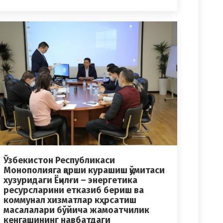
Ўзбекистон Республикаси
Монополияга қарши курашиш қўмитаси
хузуридаги Ёқилғи – энергетика
ресурсларини етказиб бериш ва
коммунал хизматлар кҳрсатиш
масалалари бўйича жамоатчилик
кенгашининг навбатдаги