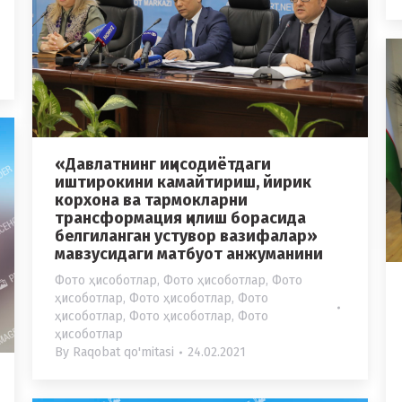
«Давлатнинг иқисодиётдаги
иштирокини камайтириш, йирик
корхона ва тармокларни
трансформация қилиш борасида
белгиланган устyвор вазифалар»
мавзусидаги матбуот анжуманини
Фото ҳисоботлар
,
Фото ҳисоботлар
,
Фото
ҳисоботлар
,
Фото ҳисоботлар
,
Фото
ҳисоботлар
,
Фото ҳисоботлар
,
Фото
ҳисоботлар
By
Raqobat qo'mitasi
24.02.2021