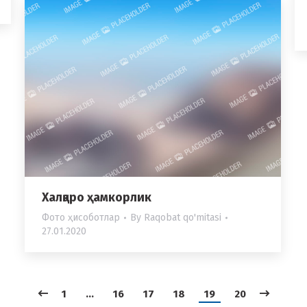
Халқаро ҳамкорлик
Фото ҳисоботлар
By
Raqobat qo'mitasi
27.01.2020
1
…
16
17
18
19
20