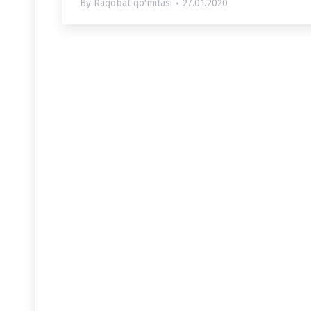
By
Raqobat qo'mitasi
27.01.2020