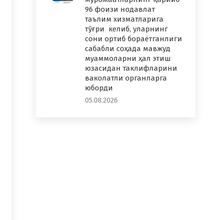
96 фоизи нодавлат
таълим хизматларига
тўғри келиб, уларнинг
сони ортиб бораётганлиги
сабабли соҳада мавжуд
муаммоларни ҳал этиш
юзасидан таклифларини
ваколатли органларга
юборди
05.08.2026