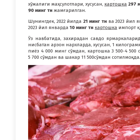
хўжалиги маҳсулотлари, хусусан,
картошка
297 
90 минг тн
жамғарилган.
Шунингдек, 2022 йилда
21 минг тн
ва 2023 йил 
2023 йил январда
10 минг тн
картошка
импорт қ
Ўз навбатида, захирадан савдо ярмаркалари
нисбатан арзон нархларда, хусусан, 1 килограмм 
пиёз 4 000 минг сўмдан, картошка 3 500-4 500 с
5 700 сўмдан ва шакар 11 500сўмдан сотилмоқда