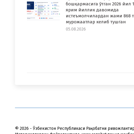
бошқармасига ўтган 2026 йил 1
ярим йиллик давомида
истеъмолчилардан жами 868 т
мурожаатлар келиб тушган
05.08.2026
© 2026 - Ўзбекистон Республикаси Рақобатни ривожланти