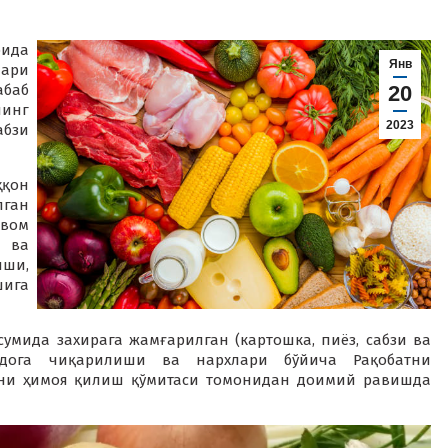
рида
Янв
лари
баб
20
нинг
2023
абзи
ҳқон
ган
вом
и ва
иши,
ига
сумида захирага жамғарилган (картошка, пиёз, сабзи ва
авдога чиқарилиши ва нархлари бўйича Рақобатни
ини ҳимоя қилиш қўмитаси томонидан доимий равишда