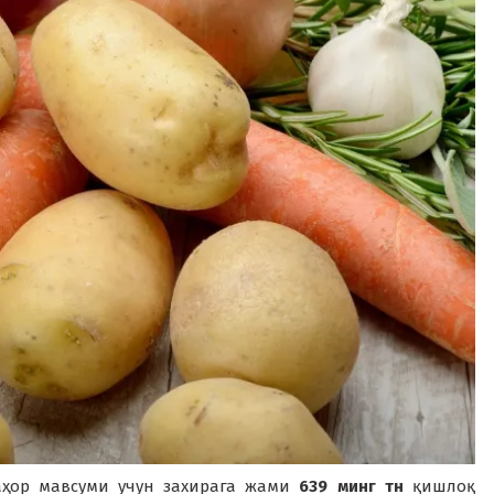
баҳор мавсуми учун захирага жами
639 минг тн
қишлоқ