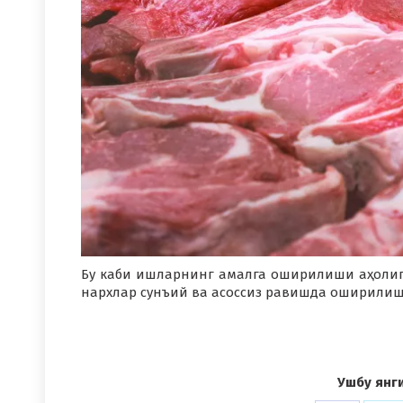
Бу каби ишларнинг амалга оширилиши аҳолига
нархлар сунъий ва асоссиз равишда оширилиш
Ушбу янг