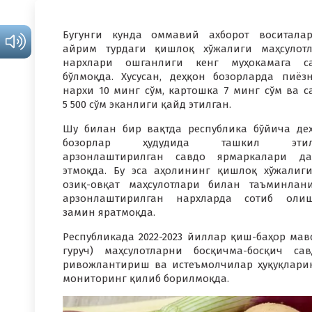
Бугунги кунда оммавий ахборот воситала
айрим турдаги қишлоқ хўжалиги маҳсулот
нархлари ошганлиги кенг муҳокамага са
бўлмоқда. Хусусан, деҳқон бозорларда пиёз
нархи 10 минг сўм, картошка 7 минг сўм ва с
5 500 сўм эканлиги қайд этилган.
Шу билан бир вақтда республика бўйича де
бозорлар ҳудудида ташкил этил
арзонлаштирилган савдо ярмаркалари да
этмоқда. Бу эса аҳолининг қишлоқ хўжалиг
озиқ-овқат маҳсулотлари билан таъминлан
арзонлаштирилган нархларда сотиб олиш
замин яратмоқда.
Республикада 2022-2023 йиллар қиш-баҳор мав
гуруч) маҳсулотларни босқичма-босқич с
ривожлантириш ва истеъмолчилар ҳуқуқлар
мониторинг қилиб борилмоқда.