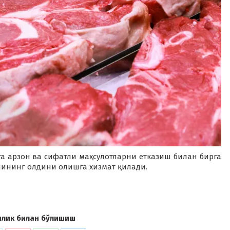
 арзон ва сифатли маҳсулотларни етказиш билан бирга
ининг олдини олишга хизмат қилади.
илик билан бўлишиш