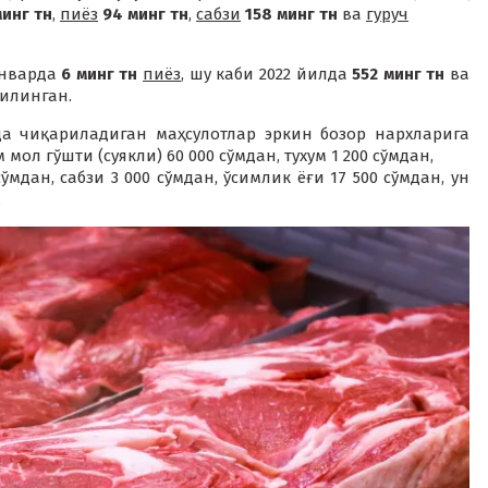
минг тн
,
пиёз
94 минг тн
,
сабзи
158 минг тн
ва
гуруч
январда
6 минг тн
пиёз
, шу каби 2022 йилда
552 минг тн
ва
илинган.
да чиқариладиган маҳсулотлар эркин бозор нархларига
мол гўшти (суякли) 60 000 сўмдан, тухум 1 200 сўмдан,
ўмдан, сабзи 3 000 сўмдан, ўсимлик ёғи 17 500 сўмдан, ун
.