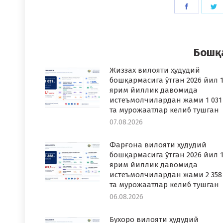
Share
S
on
o
Faceboo
T
Бошқ
Жиззах вилояти ҳудудий
бошқармасига ўтган 2026 йил 1
ярим йиллик давомида
истеъмолчилардан жами 1 031
та мурожаатлар келиб тушган
07.08.2026
Фарғона вилояти ҳудудий
бошқармасига ўтган 2026 йил 1
ярим йиллик давомида
истеъмолчилардан жами 2 358
та мурожаатлар келиб тушган
06.08.2026
Бухоро вилояти ҳудудий