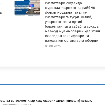
-
хизматлари соҳасида
мурожаатларнинг қарийб 96
а
фоизи нодавлат таълим
хизматларига тўғри келиб,
уларнинг сони ортиб
бораётганлиги сабабли соҳада
мавжуд муаммоларни ҳал этиш
юзасидан таклифларини
ваколатли органларга юборди
05.08.2026
риш ва истеъмолчилар ҳуқуқларини ҳимоя қилиш қўмитаси.