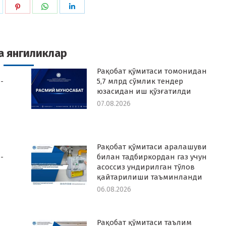
hare
Share
Share
Share
n
on
on
on
k
witter
Pinterest
WhatsApp
LinkedIn
а янгиликлар
Рақобат қўмитаси томонидан
-
5,7 млрд сўмлик тендер
юзасидан иш қўзғатилди
07.08.2026
Рақобат қўмитаси аралашуви
-
билан тадбиркордан газ учун
асоссиз ундирилган тўлов
қайтарилиши таъминланди
06.08.2026
Рақобат қўмитаси таълим