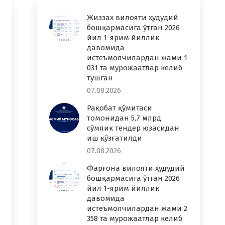
Жиззах вилояти ҳудудий
бошқармасига ўтган 2026
йил 1-ярим йиллик
давомида
истеъмолчилардан жами 1
031 та мурожаатлар келиб
тушган
07.08.2026
Рақобат қўмитаси
томонидан 5,7 млрд
сўмлик тендер юзасидан
иш қўзғатилди
07.08.2026
Фарғона вилояти ҳудудий
бошқармасига ўтган 2026
йил 1-ярим йиллик
давомида
истеъмолчилардан жами 2
358 та мурожаатлар келиб