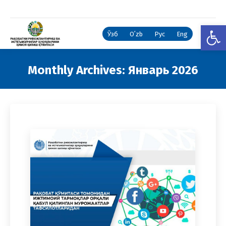
Open
Ўзб
Oʻzb
Рус
Eng
Monthly Archives:
Январь 2026
You are here: