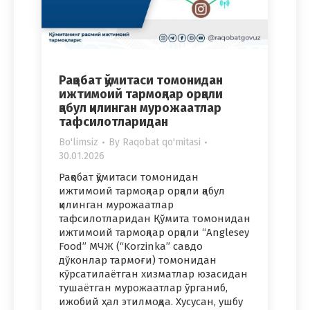
Рақобат қўмитаси томонидан
ижтимоий тармоқлар орқали
қабул қилинган мурожаатлар
тафсилотларидан
Bo'limsiz
By
Raqobat qo'mitasi
30.01.2026
Рақобат қўмитаси томонидан
ижтимоий тармоқлар орқали қабул
қилинган мурожаатлар
тафсилотларидан Қўмита томонидан
ижтимоий тармоқлар орқали “Anglesey
Food” МЧЖ (“Korzinka” савдо
дўконлар тармоғи) томонидан
кўрсатилаётган хизматлар юзасидан
тушаётган мурожаатлар ўрганиб,
ижобий ҳал этилмоқда. Хусусан, ушбу