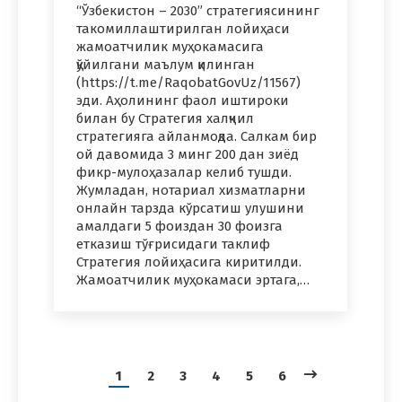
“Ўзбекистон – 2030” стратегиясининг
такомиллаштирилган лойиҳаси
жамоатчилик муҳокамасига
қўйилгани маълум қилинган
(https://t.me/RaqobatGovUz/11567)
эди. Аҳолининг фаол иштироки
билан бу Стратегия халқчил
стратегияга айланмоқда. Салкам бир
ой давомида 3 минг 200 дан зиёд
фикр-мулоҳазалар келиб тушди.
Жумладан, нотариал хизматларни
онлайн тарзда кўрсатиш улушини
амалдаги 5 фоиздан 30 фоизга
етказиш тўғрисидаги таклиф
Стратегия лойиҳасига киритилди.
Жамоатчилик муҳокамаси эртага,…
1
2
3
4
5
6