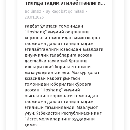
тилида тақдим этилаётганлиги…
Bo'limsiz
By
Raqobat qo'mitasi
28.01.2026
Рақобат қўмитаси томонидан
“Hoshang” умумий овқатланиш
корхонаси томонидан мижозларга
таомнома давлат тилида тақдим
этилаётганлиги юзасидан амалдаги
қонунчилик талабларига асосан
дастлабки таҳлилий ўрганиш
ишлари олиб борилаётганини
маълум қилинган эди. Мазкур ҳолат
юзасидан Рақобат қўмитаси
томонидан юборилган сўровга
асосан “Hoshang” умумий
овқатланиш корхонаси томонидан
таомнома давлат тилида тақдим
этилиши таъминланди. Маълумот
учун: Ўзбекистон Республикасининг
“Истеъмолчиларнинг ҳуқуқларини
ҳимоя…