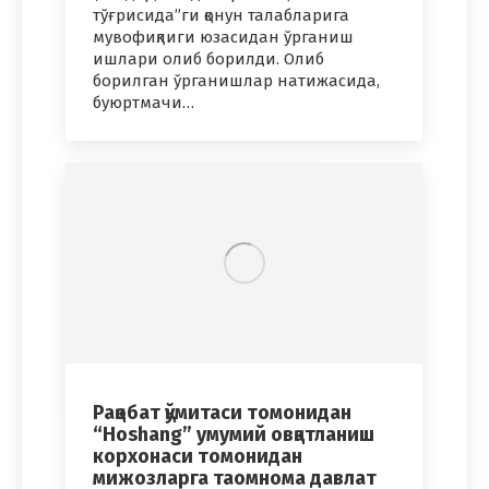
тўғрисида”ги қонун талабларига
мувофиқлиги юзасидан ўрганиш
ишлари олиб борилди. Олиб
борилган ўрганишлар натижасида,
буюртмачи…
Рақобат қўмитаси томонидан
“Hoshang” умумий овқатланиш
корхонаси томонидан
мижозларга таомнома давлат