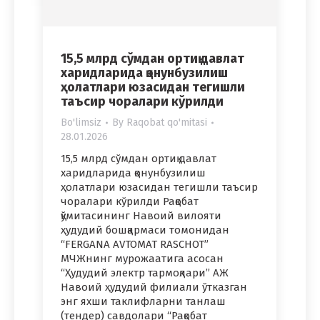
15,5 млрд сўмдан ортиқ давлат
харидларида қонунбузилиш
ҳолатлари юзасидан тегишли
таъсир чоралари кўрилди
Bo'limsiz
By
Raqobat qo'mitasi
28.01.2026
15,5 млрд сўмдан ортиқ давлат
харидларида қонунбузилиш
ҳолатлари юзасидан тегишли таъсир
чоралари кўрилди Рақобат
қўмитасининг Навоий вилояти
ҳудудий бошқармаси томонидан
“FERGANA AVTOMAT RASCHOT”
МЧЖнинг мурожаатига асосан
“Ҳудудий электр тармоқлари” АЖ
Навоий ҳудудий филиали ўтказган
энг яхши таклифларни танлаш
(тендер) савдолари “Рақобат