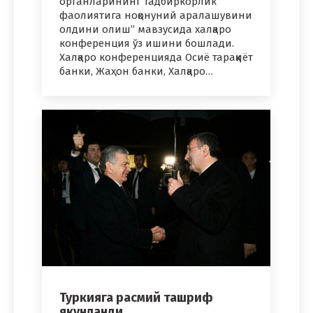
органларининг тадбиркорлик
фаолиятига ноқонуний аралашувини
олдини олиш” мавзусида халқаро
конференция ўз ишини бошлади.
Халқаро конференцияда Осиё тараққиёт
банки, Жаҳон банки, Халқаро…
Туркияга расмий ташриф
якунланди