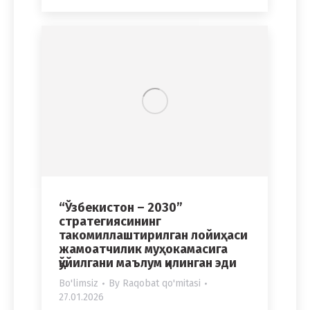
“Ўзбекистон – 2030”
стратегиясининг
такомиллаштирилган лойиҳаси
жамоатчилик муҳокамасига
қўйилгани маълум қилинган эди
Bo'limsiz
By
Raqobat qo'mitasi
27.01.2026