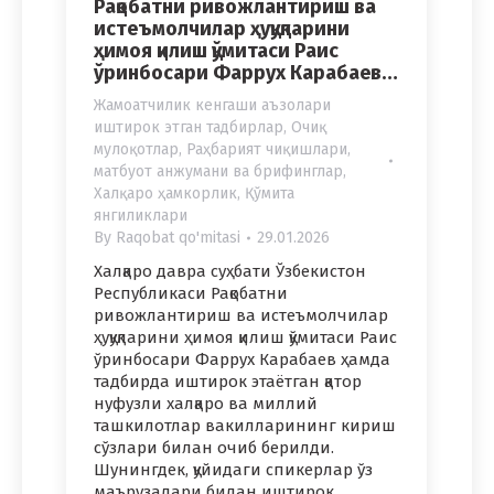
Рақобатни ривожлантириш ва
истеъмолчилар ҳуқуқларини
ҳимоя қилиш қўмитаси Раис
ўринбосари Фаррух Карабаев…
Жамоатчилик кенгаши аъзолари
иштирок этган тадбирлар
,
Очиқ
мулоқотлар
,
Раҳбарият чиқишлари,
матбуот анжумани ва брифинглар
,
Халқаро ҳамкорлик
,
Қўмита
янгиликлари
By
Raqobat qo'mitasi
29.01.2026
Халқаро давра суҳбати Ўзбекистон
Республикаси Рақобатни
ривожлантириш ва истеъмолчилар
ҳуқуқларини ҳимоя қилиш қўмитаси Раис
ўринбосари Фаррух Карабаев ҳамда
тадбирда иштирок этаётган қатор
нуфузли халқаро ва миллий
ташкилотлар вакилларининг кириш
сўзлари билан очиб берилди.
Шунингдек, қуйидаги спикерлар ўз
маърузалари билан иштирок