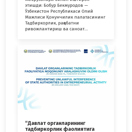
этишди: Бобур Бекмуродов —
Ўзбекистон Республикаси Олий
Мажлиси Қонунчилик палатасининг
Тадбиркорлик, рақобатни
ривожлантириш ва саноат…
“Давлат органларининг
тадбиркорлик фаолиятига