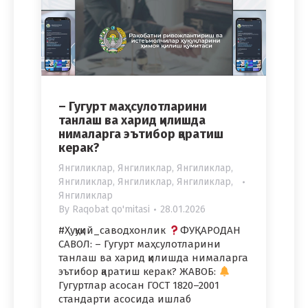
– Гугурт маҳсулотларини
танлаш ва харид қилишда
нималарга эътибор қаратиш
керак?
Янгиликлар
,
Янгиликлар
,
Янгиликлар
,
Янгиликлар
,
Янгиликлар
,
Янгиликлар
,
Янгиликлар
By
Raqobat qo'mitasi
28.01.2026
#Ҳуқуқий_саводхонлик
ФУҚАРОДАН
САВОЛ: – Гугурт маҳсулотларини
танлаш ва харид қилишда нималарга
эътибор қаратиш керак? ЖАВОБ:
Гугуртлар асосан ГОСТ 1820–2001
стандарти асосида ишлаб