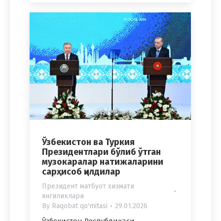
Ўзбекистон ва Туркия
Президентлари бўлиб ўтган
музокаралар натижаларини
сарҳисоб қилдилар
Президент матбуот хизмати
янгиликлари
By
Raqobat qo'mitasi
29.01.2026