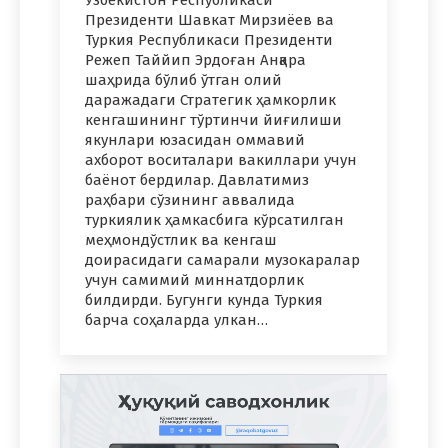
Ўзбекистон Республикаси
Президенти Шавкат Мирзиёев ва
Туркия Республикаси Президенти
Режеп Таййип Эрдоған Анқара
шаҳрида бўлиб ўтган олий
даражадаги Стратегик ҳамкорлик
кенгашининг тўртинчи йиғилиши
якунлари юзасидан оммавий
ахборот воситалари вакиллари учун
баёнот бердилар. Давлатимиз
раҳбари сўзининг аввалида
туркиялик ҳамкасбига кўрсатилган
меҳмондўстлик ва кенгаш
доирасидаги самарали музокаралар
учун самимий миннатдорлик
билдирди. Бугунги кунда Туркия
барча соҳаларда улкан…