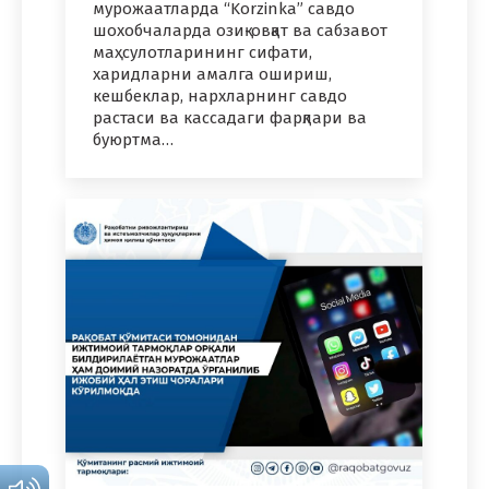
мурожаатларда “Korzinka” савдо
шохобчаларда озиқ-овқат ва сабзавот
маҳсулотларининг сифати,
харидларни амалга ошириш,
кешбеклар, нархларнинг савдо
растаси ва кассадаги фарқлари ва
буюртма…