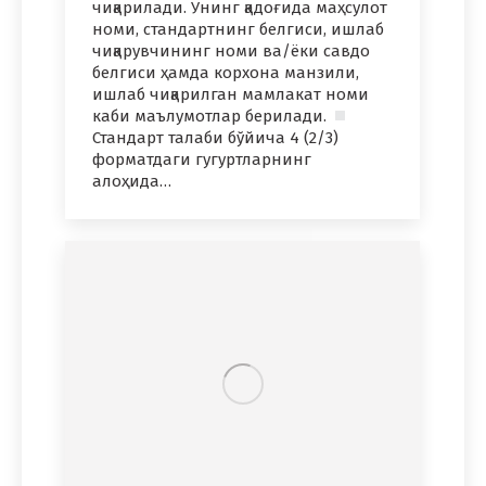
чиқарилади. Унинг қадоғида маҳсулот
номи, стандартнинг белгиси, ишлаб
чиқарувчининг номи ва/ёки савдо
белгиси ҳамда корхона манзили,
ишлаб чиқарилган мамлакат номи
каби маълумотлар берилади.
Стандарт талаби бўйича 4 (2/3)
форматдаги гугуртларнинг
алоҳида…