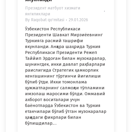
Президент матбуот хизмати
янгиликлари
By
Raqobat qo'mitasi
29.01.2026
Ўзбекистон Республикаси
Президенти Шавкат Мирзиёевнинг
Туркияга расмий ташрифи
якунланди. Анқара шаҳрида Туркия
Республикаси Президенти Режеп
Таййип Эрдоған билан музокаралар,
шунингдек, икки давлат раҳбарлари
раислигида Стратегик ҳамкорлик
кенгашининг тўртинчи йиғилиши
бўлиб ўтди. Икки томонлама
ҳужжатларнинг салмоқли тўпламини
имзолаш маросими бўлди. Оммавий
ахборот воситалари учун
баёнотларда Ўзбекистон ва Туркия
етакчилари бўлиб ўтган музокаралар
ҳақидаги фикрлари билан
бўлишдилар.…