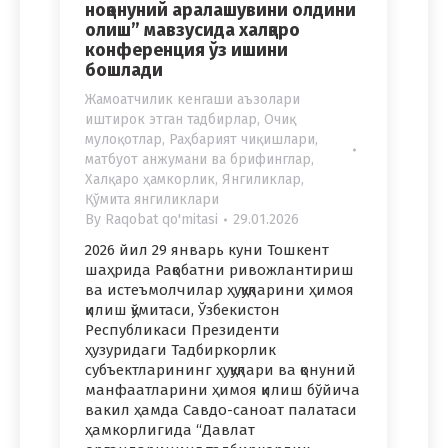
ноқонуний аралашувини олдини
олиш” мавзусида халқаро
конференция ўз ишини
бошлади
Жамоатчилик кенгаши аъзолари
иштирок этган тадбирлар
,
Очиқ
мулоқотлар
,
Раҳбарият чиқишлари,
матбуот анжумани ва брифинглар
,
Халқаро ҳамкорлик
,
Янгиликлар
,
Қўмита янгиликлари
By
Raqobat qo'mitasi
29.01.2026
2026 йил 29 январь куни Тошкент
шаҳрида Рақобатни ривожлантириш
ва истеъмолчилар ҳуқуқларини ҳимоя
қилиш қўмитаси, Ўзбекистон
Республикаси Президенти
ҳузуридаги Тадбиркорлик
субъектларининг ҳуқуқлари ва қонуний
манфаатларини ҳимоя қилиш бўйича
вакил ҳамда Савдо-саноат палатаси
ҳамкорлигида “Давлат