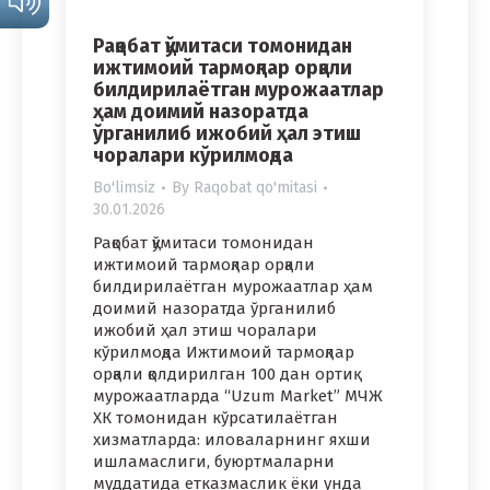
Рақобат қўмитаси томонидан
ижтимоий тармоқлар орқали
билдирилаётган мурожаатлар
ҳам доимий назоратда
ўрганилиб ижобий ҳал этиш
чоралари кўрилмоқда
Bo'limsiz
By
Raqobat qo'mitasi
30.01.2026
Рақобат қўмитаси томонидан
ижтимоий тармоқлар орқали
билдирилаётган мурожаатлар ҳам
доимий назоратда ўрганилиб
ижобий ҳал этиш чоралари
кўрилмоқда Ижтимоий тармоқлар
орқали қолдирилган 100 дан ортиқ
мурожаатларда “Uzum Market” МЧЖ
ХК томонидан кўрсатилаётган
хизматларда: иловаларнинг яхши
ишламаслиги, буюртмаларни
муддатида етказмаслик ёки унда