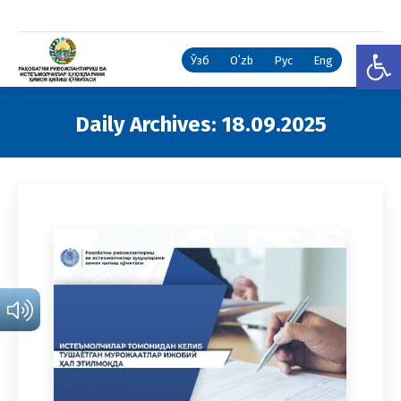
Open
Ўзб
Oʻzb
Рус
Eng
Daily Archives:
18.09.2025
You are here: