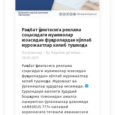
Рақобат қўмитасига реклама
соҳасидаги муаммолар
юзасидан фуқаролардан кўплаб
мурожаатлар келиб тушмоқда
Янгиликлар
By
Raqobat qo'mitasi
18.09.2025
Рақобат қўмитасига реклама
соҳасидаги муаммолар юзасидан
фуқаролардан кўплаб мурожаатлар
келиб тушмоқда. Мурожаат ва
ўрганишлар ҳудудлар кесимида:
Сурхондарё вилояти Ҳудудий
бошқарма томонидан амалга
оширилган ўрганишлар давомида
«AMEDEUS 777» оилавий
корхонасига тегишли авиакассаси