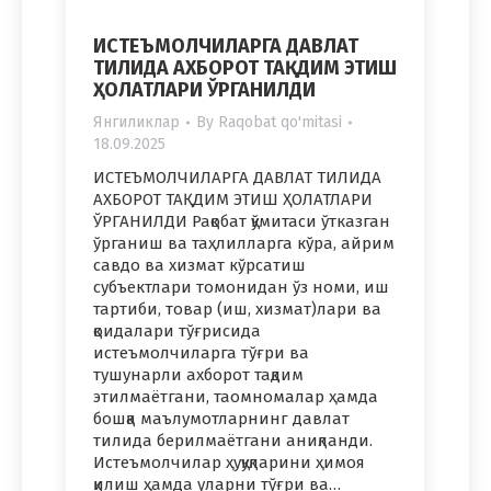
ИСТЕЪМОЛЧИЛАРГА ДАВЛАТ
ТИЛИДА АХБОРОТ ТАҚДИМ ЭТИШ
ҲОЛАТЛАРИ ЎРГАНИЛДИ
Янгиликлар
By
Raqobat qo'mitasi
18.09.2025
ИСТЕЪМОЛЧИЛАРГА ДАВЛАТ ТИЛИДА
АХБОРОТ ТАҚДИМ ЭТИШ ҲОЛАТЛАРИ
ЎРГАНИЛДИ Рақобат қўмитаси ўтказган
ўрганиш ва таҳлилларга кўра, айрим
савдо ва хизмат кўрсатиш
субъектлари томонидан ўз номи, иш
тартиби, товар (иш, хизмат)лари ва
қоидалари тўғрисида
истеъмолчиларга тўғри ва
тушунарли ахборот тақдим
этилмаётгани, таомномалар ҳамда
бошқа маълумотларнинг давлат
тилида берилмаётгани аниқланди.
Истеъмолчилар ҳуқуқларини ҳимоя
қилиш ҳамда уларни тўғри ва…