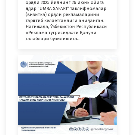
орқали 2025 йилнинг 26 июнь ойига
қадар “UMRA SAFARI” таклифномалар
(визитка) орқали рекламаларини
тарқатиб келаётганлиги аниқланган.
Натижада, Ўзбекистон Республикаси
«Реклама тўғрисида»ги Қонуни
талаблари бузилишига…