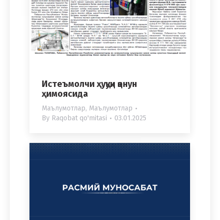
Истеъмолчи ҳуқуқи қонун
ҳимоясида
Маълумотлар
,
Маълумотлар
By
Raqobat qo'mitasi
03.01.2025