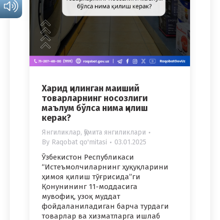
Харид қилинган маиший
товарларнинг носозлиги
маълум бўлса нима қилиш
керак?
Янгиликлар
,
Қўмита янгиликлари
By
Raqobat qo'mitasi
03.01.2025
Ўзбекистон Республикаси
“Истеъмолчиларнинг ҳуқуқларини
ҳимоя қилиш тўғрисида”ги
Қонунининг 11-моддасига
мувофиқ, узоқ муддат
фойдаланиладиган барча турдаги
товарлар ва хизматларга ишлаб