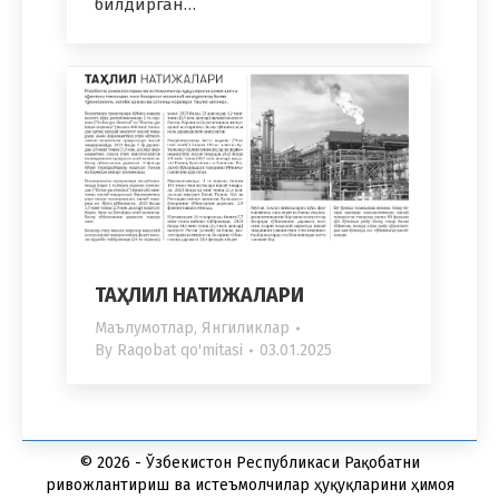
билдирган…
ТАҲЛИЛ НАТИЖАЛАРИ
Маълумотлар
,
Янгиликлар
By
Raqobat qo'mitasi
03.01.2025
© 2026 - Ўзбекистон Республикаси Рақобатни
ривожлантириш ва истеъмолчилар ҳуқуқларини ҳимоя