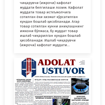
чиқарувчи (ижрочи) кафолат
муддати белгилаши лозим. Кафолат
муддати товар истеъмолчига
сотилган ёки хизмат кўрсатилган
кундан бошлаб ҳисобланади. Агар
товар сотилган кунни аниқлашнинг
имкони бўлмаса, бу муддат товар
ишлаб чиқарилган кундан бошлаб
ҳисобланади. Ишлаб чиқарувчи
(ижрочи) кафолат муддати…