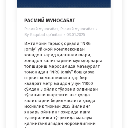
РАСМИЙ МУНОСАБАТ
Расмий муносабат
,
Расмий муносабат
By
Raqobat qo'mitasi
03.01.2025
Ижтимоий тармоқ орқали “NRG
Jomiy” уй-жой комплексидан
хонадон харид қилганликлари,
хонадон калитларини мулкдорларга
топшириш маросимида маъмурият
томонидан “NRG Jomiy” бошқарув
сервис компаниясига ҳар бир
квадрат метр майдон учун 11000
сўмдан 3 ойлик тўловни олдиндан
тўланиши шартлиги, акс ҳолда
калитларни берилмаслиги ҳамда
иссиқлик тизими 2025 йилнинг
январь ойининг охирида ишга
туширилиши тўғрисида маълум
қилинганлигидан норозилигини