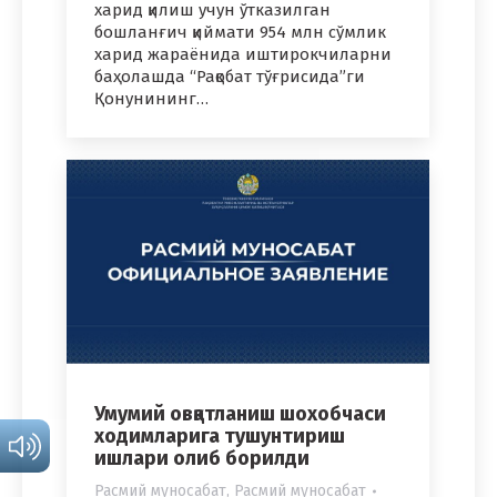
харид қилиш учун ўтказилган
бошланғич қиймати 954 млн сўмлик
харид жараёнида иштирокчиларни
баҳолашда “Рақобат тўғрисида”ги
Қонунининг…
Умумий овқатланиш шохобчаси
ходимларига тушунтириш
ишлари олиб борилди
Расмий муносабат
,
Расмий муносабат