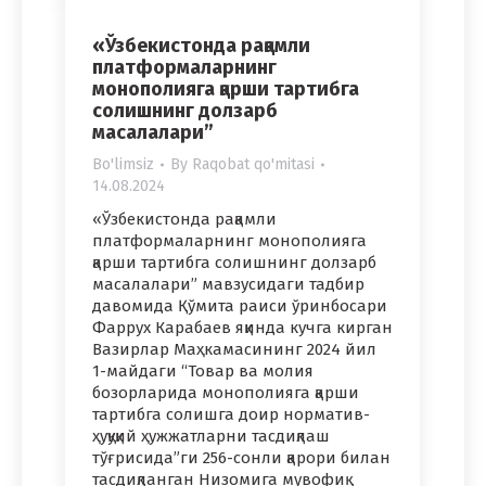
«Ўзбекистонда рақамли
платформаларнинг
монополияга қарши тартибга
солишнинг долзарб
масалалари”
Bo'limsiz
By
Raqobat qo'mitasi
14.08.2024
«Ўзбекистонда рақамли
платформаларнинг монополияга
қарши тартибга солишнинг долзарб
масалалари” мавзусидаги тадбир
давомида Қўмита раиси ўринбосари
Фаррух Карабаев яқинда кучга кирган
Вазирлар Маҳкамасининг 2024 йил
1-майдаги “Товар ва молия
бозорларида монополияга қарши
тартибга солишга доир норматив-
ҳуқуқий ҳужжатларни тасдиқлаш
тўғрисида”ги 256-сонли қарори билан
тасдиқланган Низомига мувофиқ