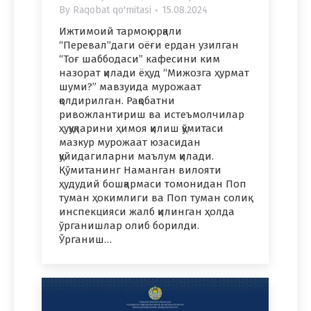
By
Raqobat qo'mitasi
15.08.2024
Ижтимоий тармоқ орқали
“Перевал”даги оёғи ердан узилган
“Тоғ шаббодаси” кафесини ким
назорат қилади ёҳуд “Мижозга ҳурмат
шуми?” мавзуида мурожаат
қолдирилган. Рақобатни
ривожлантириш ва истеъмолчилар
ҳуқуқларини ҳимоя қилиш қўмитаси
мазкур мурожаат юзасидан
қуйидагиларни маълум қилади.
Қўмитанинг Наманган вилояти
ҳудудий бошқармаси томонидан Поп
туман ҳокимлиги ва Поп туман солиқ
инспекцияси жалб қилинган ҳолда
ўрганишлар олиб борилди.
Ўрганиш…