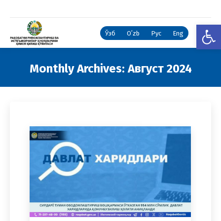
Open
Ўзб
Oʻzb
Рус
Eng
Monthly Archives:
Август 2024
You are here: