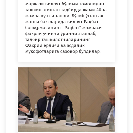
маркази вилоят бўлими томонидан
ташкил этилган тадбирда жами 40 та
жамоа куч синашди. Бўлиб ўтган ақл
жанги бахсларида вилоят Рақобат
бошқармасининг “Рақобат” жамоаси
фахрли учинчи ўринни эгаллаб,
тадбир ташкилотчиларининг
Фахрий ёрлиғи ва эсдалик
мукофотларига сазовор бўлдилар.