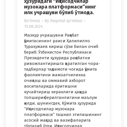
ҳузуридаги “Иқтисодчилар
музокара платформаси”нинг
илк учрашуви бўлиб ўтмоқда.
Bo'limsiz
By
Raqobat qo'mitasi
15.08.2024
Мазкур учрашувни Рақобат
қўмитасининг раиси Ҳалилилло
Турахужаев кириш сўзи билан очиб
бериб: Ўзбекистон Республикаси
Президенти ҳузурида рақобатни
ривожлантиришга қаратилган чора-
тадбирлар тақдимоти чоғида қўмита
фаолиятини жамоатчиликка
очиқлаш ва оммавий ахборот
воситаларида ёритишни
кучайтириш кераклиги ҳақида
топшириқ берилганлигини маълум
қилди, шунингдек, Қўмита ҳузурида
“Иқтисодчилар музокара
платформаси” ташкил этилишининг
асосий мақсад ва вазифаларига
тўхталиб ўтди. Иқтисодчилар