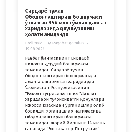
Сирдарё туман
Ободонлаштириш бошқармаси
ўтказган 954 млн сўмлик давлат
харидларида қонунбузилиш
ҳолати аниқланди
Bo'limsiz
By
Raqobat qo'mitasi
19.08.2024
Рақобат қўмитасининг Сирдарё
вилояти ҳудудий бошқармаси
томонидан Сирдарё туман
Ободонлаштириш бошқармасида
амалга оширилган харидларда
Ўзбекистон Республикасининг
“Рақобат тўғрисида”ги ва “Давлат
харидлари тўғрисида”ги Қонунлари
ижроси юзасидан ўрганишлар олиб
борилди. Ўрганишлар натижасида
Ободонлаштириш бошқармаси
томонидан жорий йилнинг 14 июнь
санасида “Экскаватор-Погрузчик”