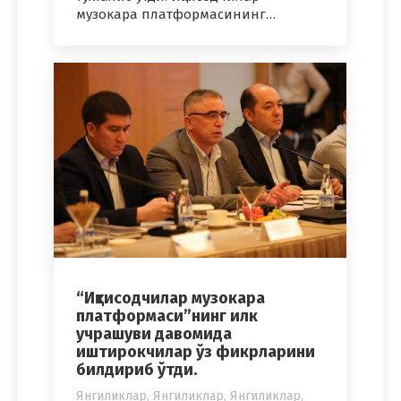
музокара платформасининг…
“Иқтисодчилар музокара
платформаси”нинг илк
учрашуви давомида
иштирокчилар ўз фикрларини
билдириб ўтди.
Янгиликлар
,
Янгиликлар
,
Янгиликлар
,