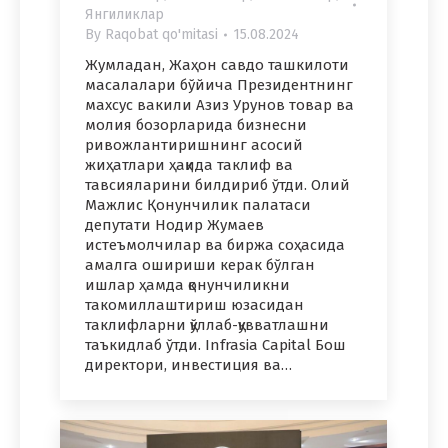
Янгиликлар
By
Raqobat qo'mitasi
15.08.2024
Жумладан, Жаҳон савдо ташкилоти
масалалари бўйича Президентнинг
махсус вакили Азиз Урунов товар ва
молия бозорларида бизнесни
ривожлантиришнинг асосий
жиҳатлари ҳақида таклиф ва
тавсияларини билдириб ўтди. Олий
Мажлис Қонунчилик палатаси
депутати Нодир Жумаев
истеъмолчилар ва биржа соҳасида
амалга ошириши керак бўлган
ишлар ҳамда қонунчиликни
такомиллаштириш юзасидан
таклифларни қўллаб-қувватлашни
таъкидлаб ўтди. Infrasia Capital Бош
директори, инвестиция ва…