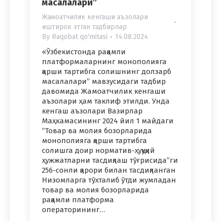
масалалари”
Жамоатчилик кенгаши аъзолари
иштирок этган тадбирлар
By
Raqobat qo'mitasi
14.08.2024
«Ўзбекистонда рақамли
платформаларнинг монополияга
қарши тартибга солишнинг долзарб
масалалари” мавзусидаги тадбир
давомида Жамоатчилик кенгаши
аъзолари ҳам таклиф этилди. Унда
кенгаш аъзолари Вазирлар
Маҳкамасининг 2024 йил 1 майдаги
“Товар ва молия бозорларида
монополияга қарши тартибга
солишга доир норматив-ҳуқуқий
ҳужжатларни тасдиқлаш тўғрисида”ги
256-сонли қарори билан тасдиқланган
Низомларга тўхталиб ўтди жумладан
товар ва молия бозорларида
рақамли платформа
операторининг…