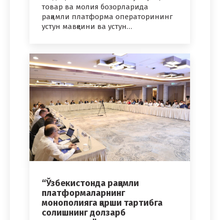
товар ва молия бозорларида
рақамли платформа операторининг
устун мавқеини ва устун…
“Ўзбекистонда рақамли
платформаларнинг
монополияга қарши тартибга
солишнинг долзарб