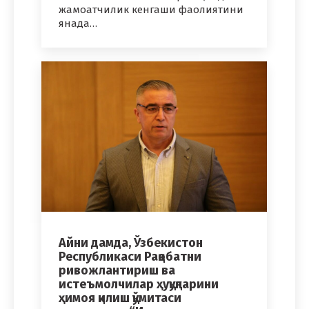
жамоатчилик кенгаши фаолиятини
янада…
Айни дамда, Ўзбекистон
Республикаси Рақобатни
ривожлантириш ва
истеъмолчилар ҳуқуқларини
ҳимоя қилиш қўмитаси