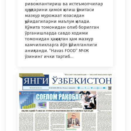
ривожлантириш ва истеъмолчилар
ҳуқуқларини ҳимоя қилиш қўмитаси
мазкур мурожаат юзасидан
қуйидагиларни маълум қилади.
Қўмита томонидан олиб борилган
ўрганишларда савдо ходими
томонидан ҳақиқатан ҳам мазкур
камчиликларга йўл қўйилганлиги
аниқланди. “Havas FOOD” МЧЖ
ўзининг ички тартиб…