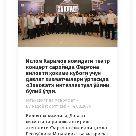
Ислом Каримов номидаги театр
концерт саройида Фарғона
вилояти ҳокими кубоги учун
давлат хизматчилари ўртасида
«Заковат» интеллектуал ўйини
бўлиб ўтди.
Маънавият ва маърифат
By
Raqobat qo'mitasi
14.08.2024
Вилоят ҳокимлиги, Давлат
хизматини ривожлантириш
агентлиги Фарғона филиали ҳамда
Республика Маънавият ва маърифат