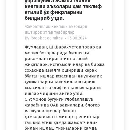
учрашувига Жамоатчилик
кенгаши аъзолари ҳам таклиф
этилиб ўз фикрларини
билдириб ўтди.
Жамоатчилик кенгаши аъзолари
иштирок этган тадбирлар
By
Raqobat qo'mitasi
15.08.2024
Жумладан, Ш.Шарахметов товар ва
молия бозорларида бизнесни
ривожлантиришнинг асосий
жиҳатлари, истеъмолчилар ва биржа
соҳасида амалга ошириши керак
бўлган ишлар юзасидан қонунчилик
ҳужжатларни такомиллаштириш
юзасидан таклиф ва тавсияларини
ишлаб чиқишни айтиб ўтди.
О.Усмонов бугунги глобаллашув
жараёнида ОАВ вакиллари, блогер
ва журналистлар билан
ҳамкорликда семинар тренинглар
ташкил этиш ҳамда жамоатчилик
билан ишлаш тизимларни ҳамда