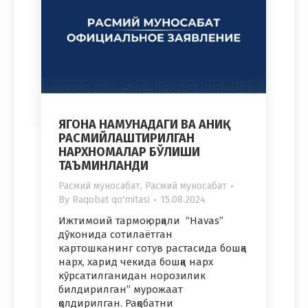
ЯГОНА НАМУНАДАГИ ВА АНИҚ
РАСМИЙЛАШТИРИЛГАН
НАРХНОМАЛАР БЎЛИШИ
ТАЪМИНЛАНДИ
Расмий муносабат
,
Расмий муносабат
By
Raqobat qo'mitasi
15.08.2024
Ижтимоий тармоқ орқали “Havas”
дўконида сотилаётган
картошканинг сотув растасида бошқа
нарх, харид чекида бошқа нарх
кўрсатилганидан норозилик
билдирилган” мурожаат
қолдирилган. Рақобатни