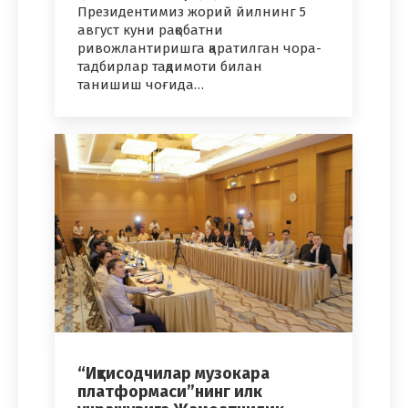
Президентимиз жорий йилнинг 5
август куни рақобатни
ривожлантиришга қаратилган чора-
тадбирлар тақдимоти билан
танишиш чоғида…
“Иқтисодчилар музокара
платформаси”нинг илк