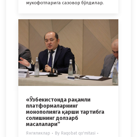
мукофотларига сазовор бўлдилар.
«Ўзбекистонда рақамли
платформаларнинг
монополияга қарши тартибга
солишнинг долзарб
масалалари”
Янгиликлар
By
Raqobat qo'mitasi