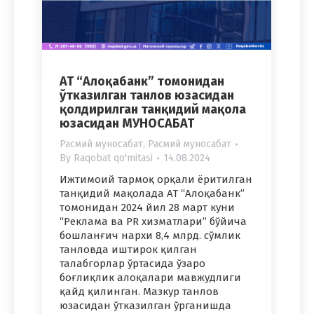
АТ “Алоқабанк” томонидан
ўтказилган танлов юзасидан
қолдирилган танқидий мақола
юзасидан МУНОСАБАТ
Расмий муносабат
,
Расмий муносабат
By
Raqobat qo'mitasi
14.08.2024
Ижтимоий тармоқ орқали ёритилган
танқидий мақолада АТ “Алоқабанк”
томонидан 2024 йил 28 март куни
“Реклама ва PR хизматлари” бўйича
бошланғич нархи 8,4 млрд. сўмлик
танловда иштирок қилган
талабгорлар ўртасида ўзаро
боғлиқлик алоқалари мавжудлиги
қайд қилинган. Мазкур танлов
юзасидан ўтказилган ўрганишда