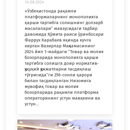
14.08.2024
«Ўзбекистонда рақамли
платформаларнинг монополияга
қарши тартибга солишнинг долзарб
масалалари” мавзусидаги тадбир
давомида Қўмита раиси ўринбосари
Фаррух Карабаев яқинда кучга
кирган Вазирлар Маҳкамасининг
2024 йил 1-майдаги “Товар ва молия
бозорларида монополияга қарши
тартибга солишга доир норматив-
ҳуқуқий ҳужжатларни тасдиқлаш
тўғрисида”ги 256-сонли қарори
билан тасдиқланган Низомига
мувофиқ товар ва молия
бозорларида рақамли платформа
операторининг устун мавқеини ва
устун…