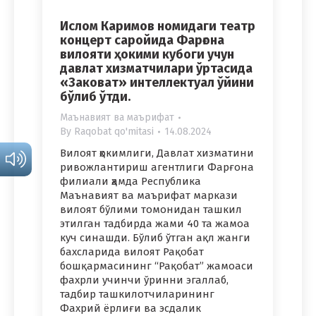
Ислом Каримов номидаги театр
концерт саройида Фарғона
вилояти ҳокими кубоги учун
давлат хизматчилари ўртасида
«Заковат» интеллектуал ўйини
бўлиб ўтди.
Маънавият ва маърифат
By
Raqobat qo'mitasi
14.08.2024
Вилоят ҳокимлиги, Давлат хизматини
ривожлантириш агентлиги Фарғона
филиали ҳамда Республика
Маънавият ва маърифат маркази
вилоят бўлими томонидан ташкил
этилган тадбирда жами 40 та жамоа
куч синашди. Бўлиб ўтган ақл жанги
бахсларида вилоят Рақобат
бошқармасининг “Рақобат” жамоаси
фахрли учинчи ўринни эгаллаб,
тадбир ташкилотчиларининг
Фахрий ёрлиғи ва эсдалик