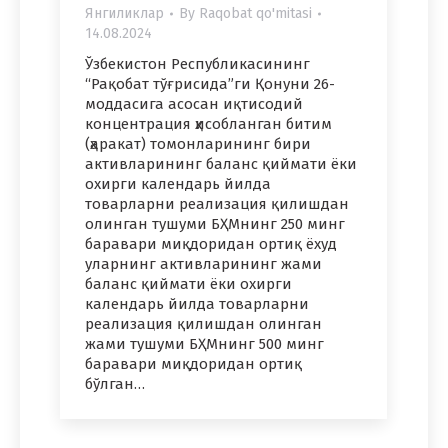
Янгиликлар
By
Raqobat qo'mitasi
14.08.2024
Ўзбекистон Республикасининг
“Рақобат тўғрисида”ги Қонуни 26-
моддасига асосан иқтисодий
концентрация ҳисобланган битим
(ҳаракат) томонларининг бири
активларининг баланс қиймати ёки
охирги календарь йилда
товарларни реализация қилишдан
олинган тушуми БҲМнинг 250 минг
баравари миқдоридан ортиқ ёхуд
уларнинг активларининг жами
баланс қиймати ёки охирги
календарь йилда товарларни
реализация қилишдан олинган
жами тушуми БҲМнинг 500 минг
баравари миқдоридан ортиқ
бўлган…