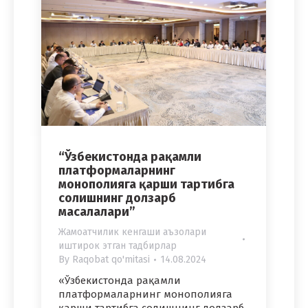
“Ўзбекистонда рақамли
платформаларнинг
монополияга қарши тартибга
солишнинг долзарб
масалалари”
Жамоатчилик кенгаши аъзолари
иштирок этган тадбирлар
By
Raqobat qo'mitasi
14.08.2024
«Ўзбекистонда рақамли
платформаларнинг монополияга
қарши тартибга солишнинг долзарб