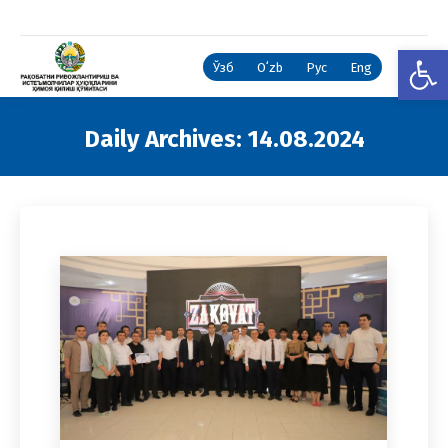
Open
Ўзб
Oʻzb
Рус
Eng
Daily Archives:
14.08.2024
You are here: