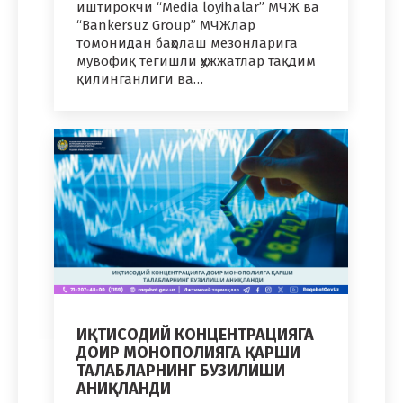
иштирокчи “Media loyihalar” МЧЖ ва
“Bankersuz Group” МЧЖлар
томонидан баҳолаш мезонларига
мувофиқ тегишли ҳужжатлар тақдим
қилинганлиги ва…
ИҚТИСОДИЙ КОНЦЕНТРАЦИЯГА
ДОИР МОНОПОЛИЯГА ҚАРШИ
ТАЛАБЛАРНИНГ БУЗИЛИШИ
АНИҚЛАНДИ