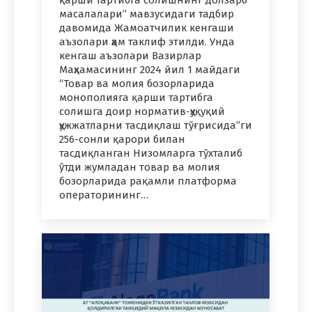
масалалари” мавзусидаги тадбир
давомида Жамоатчилик кенгаши
аъзолари ҳам таклиф этилди. Унда
кенгаш аъзолари Вазирлар
Маҳкамасининг 2024 йил 1 майдаги
“Товар ва молия бозорларида
монополияга қарши тартибга
солишга доир норматив-ҳуқуқий
ҳужжатларни тасдиқлаш тўғрисида”ги
256-сонли қарори билан
тасдиқланган Низомларга тўхталиб
ўтди жумладан товар ва молия
бозорларида рақамли платформа
операторининг…