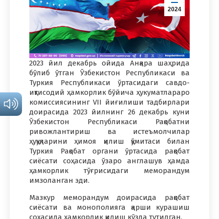
2024
2023 йил декабрь ойида Анқара шаҳрида
бўлиб ўтган Ўзбекистон Республикаси ва
Туркия Республикаси ўртасидаги савдо-
иқтисодий ҳамкорлик бўйича ҳукуматлараро
комиссиясининг VII йиғилиши тадбирлари
доирасида 2023 йилнинг 26 декабрь куни
Ўзбекистон Республикаси Рақобатни
ривожлантириш ва истеъмолчилар
ҳуқуқларини ҳимоя қилиш қўмитаси билан
Туркия Рақобат органи ўртасида рақобат
сиёсати соҳасида ўзаро англашув ҳамда
ҳамкорлик тўғрисидаги меморандум
имзоланган эди.
Мазкур меморандум доирасида рақобат
сиёсати ва монополияга қарши курашиш
соҳасида ҳамкорлик қилиш кўзда тутилган.