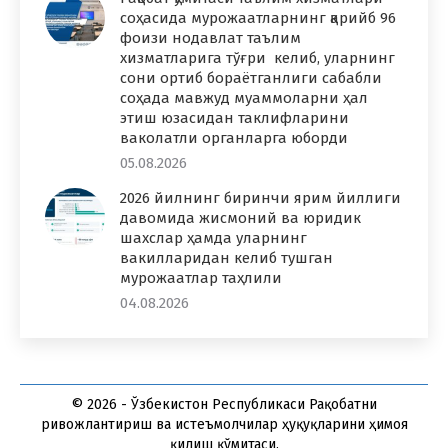
соҳасида мурожаатларнинг қарийб 96
фоизи нодавлат таълим
хизматларига тўғри келиб, уларнинг
сони ортиб бораётганлиги сабабли
соҳада мавжуд муаммоларни ҳал
этиш юзасидан таклифларини
ваколатли органларга юборди
05.08.2026
2026 йилнинг биринчи ярим йиллиги
давомида жисмоний ва юридик
шахслар ҳамда уларнинг
вакилларидан келиб тушган
мурожаатлар таҳлили
04.08.2026
© 2026 - Ўзбекистон Республикаси Рақобатни
ривожлантириш ва истеъмолчилар ҳуқуқларини ҳимоя
қилиш қўмитаси.