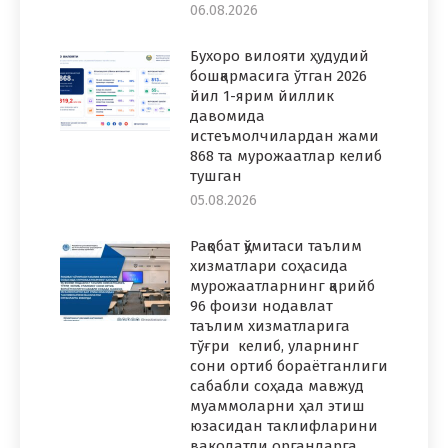
06.08.2026
Бухоро вилояти ҳудудий
бошқармасига ўтган 2026
йил 1-ярим йиллик
давомида
истеъмолчилардан жами
868 та мурожаатлар келиб
тушган
05.08.2026
Рақобат қўмитаси таълим
хизматлари соҳасида
мурожаатларнинг қарийб
96 фоизи нодавлат
таълим хизматларига
тўғри келиб, уларнинг
сони ортиб бораётганлиги
сабабли соҳада мавжуд
муаммоларни ҳал этиш
юзасидан таклифларини
ваколатли органларга