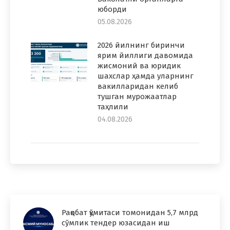
юборди
05.08.2026
2026 йилнинг биринчи
ярим йиллиги давомида
жисмоний ва юридик
шахслар ҳамда уларнинг
вакилларидан келиб
тушган мурожаатлар
таҳлили
04.08.2026
Рақобат қўмитаси томонидан 5,7 млрд
сўмлик тендер юзасидан иш