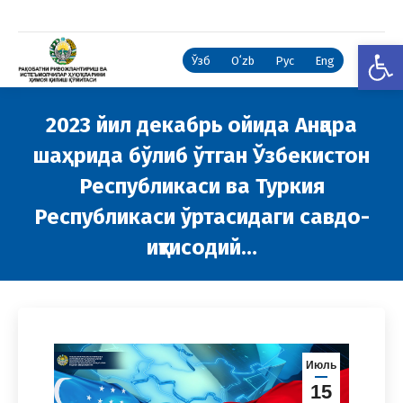
Open
Ўзб
Oʻzb
Рус
Eng
2023 йил декабрь ойида Анқара
шаҳрида бўлиб ўтган Ўзбекистон
Республикаси ва Туркия
Республикаси ўртасидаги савдо-
иқтисодий…
You are here:
Июль
15