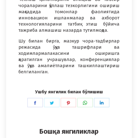
чораларини қўллаш тезкорлигини ошириш
мақсадида томонлар фаолиятида
инновацион ишланмалар ва ахборот
технологияларини татбиқ этиш бўйича
тажриба алмашиш назарда тутилмоқда.
Шу билан бирга, мазкур чора-тадбирлар
режасида ўқув ташрифлари ва
ходимлармалакасини оширишга
қаратилган учрашувлар, конференциялар
ва ўқув амалиётларини ташкиллаштириш
белгиланган.
Ушбу янгилик билан бўлишиш
Share
Share
Share
Share
Share
on
on
on
on
on
Facebook
Twitter
Pinterest
WhatsApp
LinkedIn
Бошқа янгиликлар