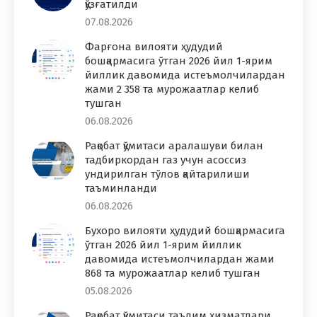
қўзғатилди
07.08.2026
Фарғона вилояти ҳудудий
бошқармасига ўтган 2026 йил 1-ярим
йиллик давомида истеъмолчилардан
жами 2 358 та мурожаатлар келиб
тушган
06.08.2026
Рақобат қўмитаси аралашуви билан
тадбиркордан газ учун асоссиз
ундирилган тўлов қайтарилиши
таъминланди
06.08.2026
Бухоро вилояти ҳудудий бошқармасига
ўтган 2026 йил 1-ярим йиллик
давомида истеъмолчилардан жами
868 та мурожаатлар келиб тушган
05.08.2026
Рақобат қўмитаси таълим хизматлари