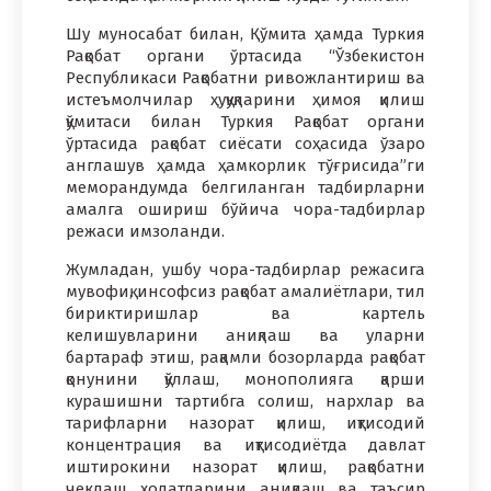
Шу муносабат билан, Қўмита ҳамда Туркия
Рақобат органи ўртасида “Ўзбекистон
Республикаси Рақобатни ривожлантириш ва
истеъмолчилар ҳуқуқларини ҳимоя қилиш
қўмитаси билан Туркия Рақобат органи
ўртасида рақобат сиёсати соҳасида ўзаро
англашув ҳамда ҳамкорлик тўғрисида”ги
меморандумда белгиланган тадбирларни
амалга ошириш бўйича чора-тадбирлар
режаси имзоланди.
Жумладан, ушбу чора-тадбирлар режасига
мувофиқ, инсофсиз рақобат амалиётлари, тил
бириктиришлар ва картель
келишувларини аниқлаш ва уларни
бартараф этиш, рақамли бозорларда рақобат
қонунини қўллаш, монополияга қарши
курашишни тартибга солиш, нархлар ва
тарифларни назорат қилиш, иқтисодий
концентрация ва иқтисодиётда давлат
иштирокини назорат қилиш, рақобатни
чеклаш ҳолатларини аниқлаш ва таъсир