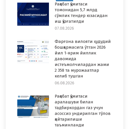
Рақобат қўмитаси
томонидан 5,7 млрд
сўмлик тендер юзасидан
иш қўзғатилди
07.08.2026
Фарғона вилояти ҳудудий
бошқармасига ўтган 2026
йил 1-ярим йиллик
давомида
истеъмолчилардан жами
2 358 та мурожаатлар
келиб тушган
06.08.2026
Рақобат қўмитаси
аралашуви билан
тадбиркордан газ учун
асоссиз ундирилган тўлов
қайтарилиши
таъминланди