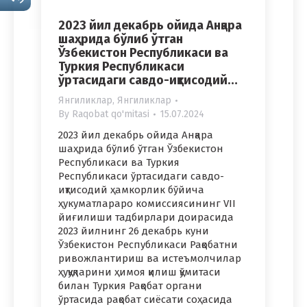
2023 йил декабрь ойида Анқара
шаҳрида бўлиб ўтган
Ўзбекистон Республикаси ва
Туркия Республикаси
ўртасидаги савдо-иқтисодий…
Янгиликлар
,
Янгиликлар
By
Raqobat qo'mitasi
15.07.2024
2023 йил декабрь ойида Анқара
шаҳрида бўлиб ўтган Ўзбекистон
Республикаси ва Туркия
Республикаси ўртасидаги савдо-
иқтисодий ҳамкорлик бўйича
ҳукуматлараро комиссиясининг VII
йиғилиши тадбирлари доирасида
2023 йилнинг 26 декабрь куни
Ўзбекистон Республикаси Рақобатни
ривожлантириш ва истеъмолчилар
ҳуқуқларини ҳимоя қилиш қўмитаси
билан Туркия Рақобат органи
ўртасида рақобат сиёсати соҳасида