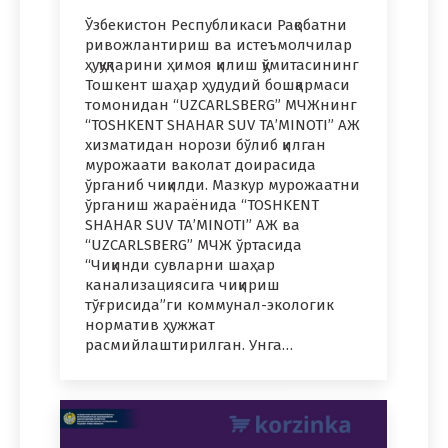
Ўзбекистон Республикаси Рақобатни
ривожлантириш ва истеъмолчилар
ҳуқуқларини ҳимоя қилиш қўмитасининг
Тошкент шаҳар ҳудудий бошқармаси
томонидан “UZCARLSBERG” МЧЖнинг
“TOSHKENT SHAHAR SUV TA’MINOTI” АЖ
хизматидан норози бўлиб қилган
мурожаати ваколат доирасида
ўрганиб чиқилди. Мазкур мурожаатни
ўрганиш жараёнида “TOSHKENT
SHAHAR SUV TA’MINOTI” АЖ ва
“UZCARLSBERG” МЧЖ ўртасида
“Чиқинди сувларни шаҳар
канализациясига чиқириш
тўғрисида”ги коммунал-экологик
норматив ҳужжат
расмийлаштирилган. Унга…