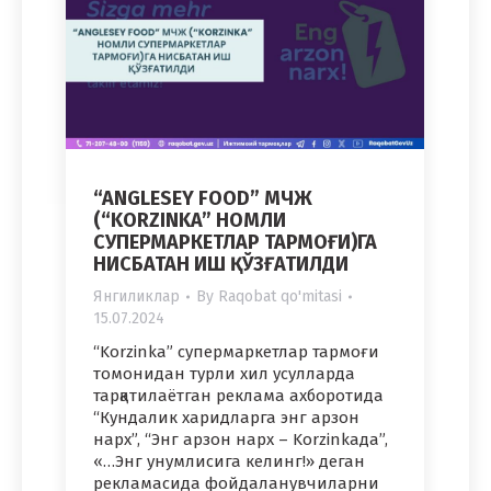
“ANGLESEY FOOD” МЧЖ
(“KORZINKA” НОМЛИ
СУПЕРМАРКЕТЛАР ТАРМОҒИ)ГА
НИСБАТАН ИШ ҚЎЗҒАТИЛДИ
Янгиликлар
By
Raqobat qo'mitasi
15.07.2024
“Korzinka” супермаркетлар тармоғи
томонидан турли хил усулларда
тарқатилаётган реклама ахборотида
“Кундалик харидларга энг арзон
нарх”, “Энг арзон нарх – Korzinkaда”,
«…Энг унумлисига келинг!» деган
рекламасида фойдаланувчиларни