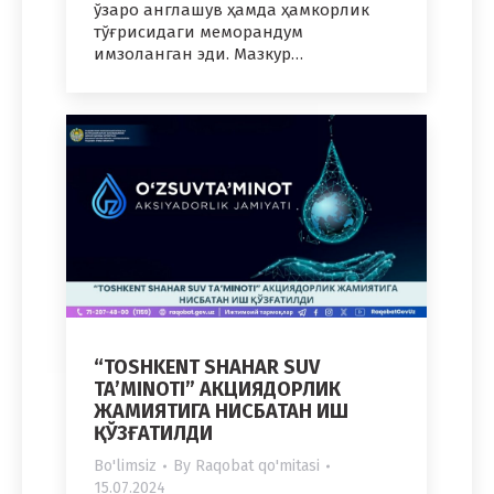
ўзаро англашув ҳамда ҳамкорлик
тўғрисидаги меморандум
имзоланган эди. Мазкур…
“TOSHKENT SHAHAR SUV
TA’MINOTI” АКЦИЯДОРЛИК
ЖАМИЯТИГА НИСБАТАН ИШ
ҚЎЗҒАТИЛДИ
Bo'limsiz
By
Raqobat qo'mitasi
15.07.2024