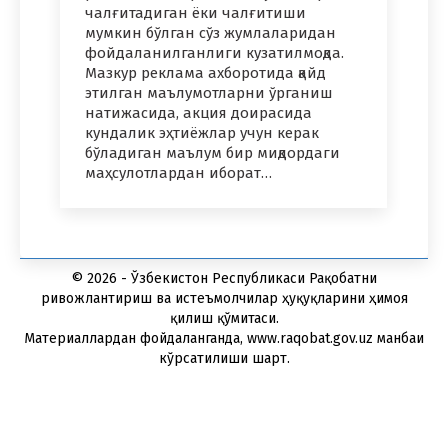
чалғитадиган ёки чалғитиши
мумкин бўлган сўз жумлаларидан
фойдаланилганлиги кузатилмоқда.
Мазкур реклама ахборотида қайд
этилган маълумотларни ўрганиш
натижасида, акция доирасида
кундалик эҳтиёжлар учун керак
бўладиган маълум бир миқдордаги
маҳсулотлардан иборат…
© 2026 - Ўзбекистон Республикаси Рақобатни
ривожлантириш ва истеъмолчилар ҳуқуқларини ҳимоя
қилиш қўмитаси.
Материаллардан фойдаланганда, www.raqobat.gov.uz манбаи
кўрсатилиши шарт.