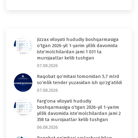
Jizzax viloyati hududiy boshqarmasiga
o‘tgan 2026-yil 1-yarim yillik davomida
iste’molchilardan jami 1 031 ta
murojaatlar kelib tushgan
07.08.2026
Raqobat qo‘mitasi tomonidan 5,7 mlrd
so‘mlik tender yuzasidan ish qo‘zg‘atildi
07.08.2026
Farg‘ona viloyati hududiy
boshqarmasiga o‘tgan 2026-yil 1-yarim
yillik davomida iste’molchilardan jami 2
358 ta murojaatlar kelib tushgan
06.08.2026
Raqobat qo‘mitasi aralashuvi bilan