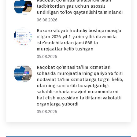
tadbirkordan gaz uchun asossiz
undirilgan to‘lov qaytarilishi ta’minlandi
06.08.2026
Buxoro viloyati hududiy boshqarmasiga
o‘tgan 2026-yil 1-yarim yillik davomida
iste’molchilardan jami 868 ta
murojaatlar kelib tushgan
05.08.2026
Raqobat qo‘mitasi ta’lim xizmatlari
sohasida murojaatlarning qariyb 96 foizi
nodavlat ta’lim xizmatlariga to‘g‘ri kelib,
ularning soni ortib borayotganligi
sababli sohada mavjud muammolarni
hal etish yuzasidan takliflarini vakolatli
organlarga yubordi
05.08.2026