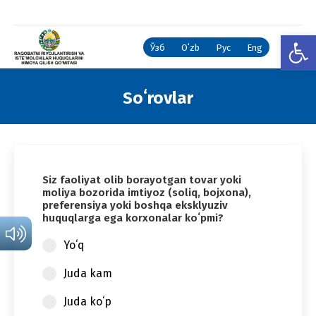
Open
Ўзб
Oʻzb
Рус
Eng
Soʻrovlar
You are here:
Siz faoliyat olib borayotgan tovar yoki
moliya bozorida imtiyoz (soliq, bojxona),
preferensiya yoki boshqa eksklyuziv
huquqlarga ega korxonalar koʻpmi?
Yoʻq
Juda kam
Juda koʻp