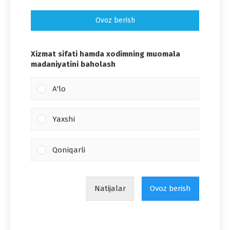
Ovoz berish
Xizmat sifati hamda xodimning muomala
madaniyatini baholash
A'lo
Yaxshi
Qoniqarli
Natijalar
Ovoz berish