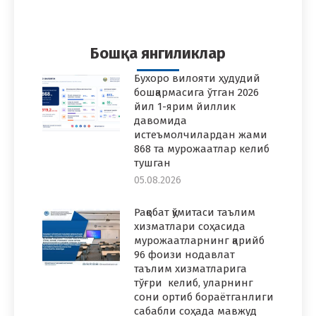
on
on
on
on
on
Facebook
Twitter
Pinterest
WhatsApp
LinkedIn
Бошқа янгиликлар
Бухоро вилояти ҳудудий
бошқармасига ўтган 2026
йил 1-ярим йиллик
давомида
истеъмолчилардан жами
868 та мурожаатлар келиб
тушган
05.08.2026
Рақобат қўмитаси таълим
хизматлари соҳасида
мурожаатларнинг қарийб
96 фоизи нодавлат
таълим хизматларига
тўғри келиб, уларнинг
сони ортиб бораётганлиги
сабабли соҳада мавжуд