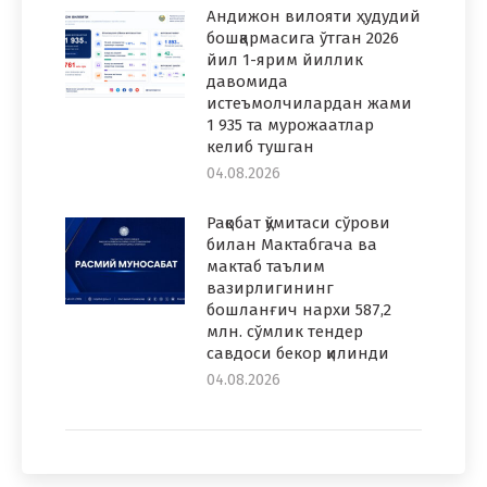
Андижон вилояти ҳудудий
бошқармасига ўтган 2026
йил 1-ярим йиллик
давомида
истеъмолчилардан жами
1 935 та мурожаатлар
келиб тушган
04.08.2026
Рақобат қўмитаси сўрови
билан Мактабгача ва
мактаб таълим
вазирлигининг
бошланғич нархи 587,2
млн. сўмлик тендер
савдоси бекор қилинди
04.08.2026