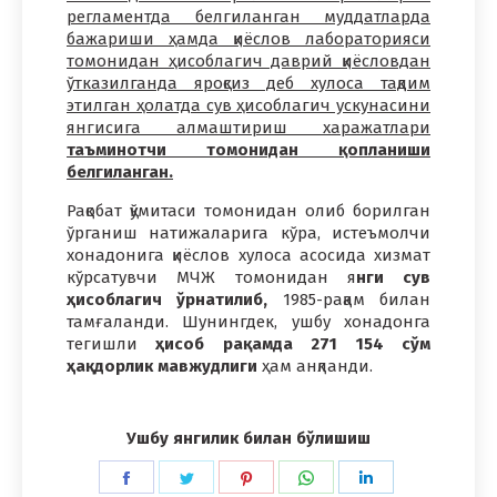
регламентда белгиланган муддатларда
бажариши ҳамда қиёслов лабораторияси
томонидан ҳисоблагич даврий қиёсловдан
ўтказилганда яроқсиз деб хулоса тақдим
этилган ҳолатда сув ҳисоблагич ускунасини
янгисига алмаштириш харажатлари
таъминотчи томонидан қопланиши
белгиланган.
Рақобат қўмитаси томонидан олиб борилган
ўрганиш натижаларига кўра, истеъмолчи
хонадонига қиёслов хулоса асосида хизмат
кўрсатувчи МЧЖ томонидан я
нги сув
ҳисоблагич ўрнатилиб,
1985-рақам билан
тамғаланди. Шунингдек, ушбу хонадонга
тегишли
ҳисоб рақамда 271 154 сўм
ҳақдорлик мавжудлиги
ҳам анқланди.
Ушбу янгилик билан бўлишиш
Share
Share
Share
Share
Share