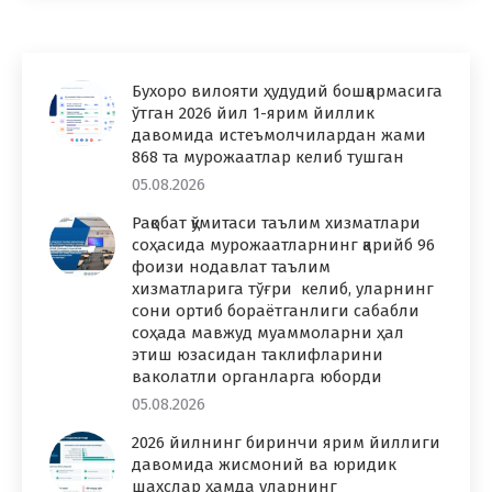
Бухоро вилояти ҳудудий бошқармасига
ўтган 2026 йил 1-ярим йиллик
давомида истеъмолчилардан жами
868 та мурожаатлар келиб тушган
05.08.2026
Рақобат қўмитаси таълим хизматлари
соҳасида мурожаатларнинг қарийб 96
фоизи нодавлат таълим
хизматларига тўғри келиб, уларнинг
сони ортиб бораётганлиги сабабли
соҳада мавжуд муаммоларни ҳал
этиш юзасидан таклифларини
ваколатли органларга юборди
05.08.2026
2026 йилнинг биринчи ярим йиллиги
давомида жисмоний ва юридик
шахслар ҳамда уларнинг