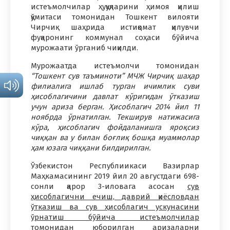
истеъмолчилар ҳуқуқларини ҳимоя қилиш
қўмитаси томонидан Тошкент вилояти
Чирчиқ шаҳрида истиқомат қилувчи
фуқаронинг коммунал соҳаси бўйича
мурожаати ўрганиб чиқилди.
Мурожаатда истеъмолчи томонидан
“Тошкент сув таъминоти” МЧЖ Чирчиқ шаҳар
филиалига ишлаб турган ичимлик суви
ҳисоблагичини давлат кўригидан ўтказиш
учун ариза берган. Ҳисоблагич 2014 йил 11
ноябрда ўрнатилган. Текширув натижасига
кўра, ҳисоблагич фойдаланишга яроқсиз
чиққан ва у билан боғлиқ бошқа муаммолар
ҳам юзага чиққани билдирилган.
Ўзбекистон Республиикаси Вазирлар
Маҳкамасининг 2019 йил 20 августдаги 698-
сонли қарор 3-иловага асосан
сув
ҳисоблагични ечиш, даврий қиёсловдан
ўтказиш ва сув ҳисоблагич ускунасини
ўрнатиш бўйича истеъмолчилар
томонидан юборилган аризаларни