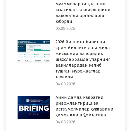
муаммоларни ҳал этиш
юзасидан таклифларини
ваколатли органларга
юборди
05.08.2026
2026 йилнинг биринчи
ярим йиллиги давомида
жисмоний ва юридик
шахслар ҳамда уларнинг
вакилларидан келиб
тушган мурожаатлар
таҳлили
04.08.2026
Айни дамда Рақобатни
ривожлантириш ва
истеъмолчилар ҳуқуқларини
ҳимоя қилиш қўмитасида
04.08.2026