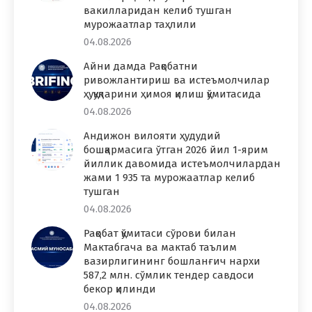
вакилларидан келиб тушган
мурожаатлар таҳлили
04.08.2026
Айни дамда Рақобатни
ривожлантириш ва истеъмолчилар
ҳуқуқларини ҳимоя қилиш қўмитасида
04.08.2026
Андижон вилояти ҳудудий
бошқармасига ўтган 2026 йил 1-ярим
йиллик давомида истеъмолчилардан
жами 1 935 та мурожаатлар келиб
тушган
04.08.2026
Рақобат қўмитаси сўрови билан
Мактабгача ва мактаб таълим
вазирлигининг бошланғич нархи
587,2 млн. сўмлик тендер савдоси
бекор қилинди
04.08.2026