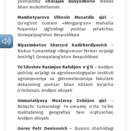
yoshlarimiz
«Kelajak bunyodkori»
medali
bilan mukofotlansin:
Mambetyarova Ulbosin Musatdin qizi
–
Qo‘ng‘irot tumani «Mingjarg‘an» mahalla
fuqarolar yig‘inidagi yoshlar yetakchisi,
Qoraqalpog‘iston Respublikasi
Niyazimbetov Sherzod Kadirberdiyevich
–
Nukus tumanidagi «Biogumus» fermer xo‘jaligi
boshlig‘i, Qoraqalpog‘iston Respublikasi
Yo‘ldoshev Raximjon Rafukjon o‘g‘li
– Andijon
qishloq xo‘jaligi va agrotexnologiyalar instituti
agroinjeneriya va gidromelioratsiya fakulteti
dekanining yoshlar bilan ishlash bo‘yicha
o‘rinbosari, Andijon viloyati
Ummataliyeva Moxlaroy Zokirjon qizi
–
Baliqchi tumanidagi 14-umumiy o‘rta ta’lim
maktabining geografiya fani o‘qituvchisi,
Andijon viloyati
Gorev Petr Denisovich
– Buxoro shahridagi