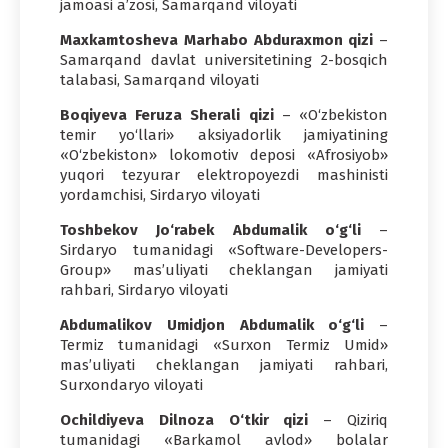
jamoasi a’zosi, Samarqand viloyati
Maxkamtosheva Marhabo Abduraxmon qizi
–
Samarqand davlat universitetining 2-bosqich
talabasi, Samarqand viloyati
Boqiyeva Feruza Sherali qizi
– «O‘zbekiston
temir yo‘llari» aksiyadorlik jamiyatining
«O‘zbekiston» lokomotiv deposi «Afrosiyob»
yuqori tezyurar elektropoyezdi mashinisti
yordamchisi, Sirdaryo viloyati
Toshbekov Jo‘rabek Abdumalik o‘g‘li
–
Sirdaryo tumanidagi «Software-Developers-
Group» mas’uliyati cheklangan jamiyati
rahbari, Sirdaryo viloyati
Abdumalikov Umidjon Abdumalik o‘g‘li
–
Termiz tumanidagi «Surxon Termiz Umid»
mas’uliyati cheklangan jamiyati rahbari,
Surxondaryo viloyati
Ochildiyeva Dilnoza O‘tkir qizi
– Qiziriq
tumanidagi «Barkamol avlod» bolalar