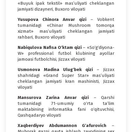
«Buyuk ipak tekstil» mas’uliyati cheklangan
jamiyati dizayneri, Buxoro viloyati
Yusupova Chinora Anvar qizi
– Vobkent
tumanidagi «Chinar Mushroom tomorqa
xizmat» mas’uliyati cheklangan jamiyati
rahbari, Buxoro viloyati
Nabiqulova Nafisa O‘ktam qizi
– «So‘g‘diyona-
W» professional futbol klubining ayollar
jamoasi futbolchisi, Jizzax viloyati
Usmonova Madina Ulug‘bek qizi
– Jizzax
shahridagi «Grand Super Star» mas’uliyati
cheklangan jamiyati kran mashinisti, Jizzax
viloyati
Mansurova Zarina Anvar qizi
– Qarshi
tumanidagi 71-umumiy o‘rta ta’lim
maktabining informatika fani o‘qituvchisi,
Qashqadaryo viloyati
Xaqberdiyev Abdumannon G‘afurovich
–
Muborak gazni qayta ishlash zavodining sex