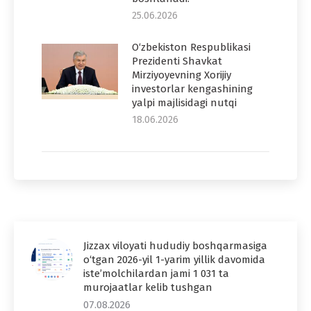
25.06.2026
O‘zbekiston Respublikasi
Prezidenti Shavkat
Mirziyoyevning Xorijiy
investorlar kengashining
yalpi majlisidagi nutqi
18.06.2026
Jizzax viloyati hududiy boshqarmasiga
o‘tgan 2026-yil 1-yarim yillik davomida
iste’molchilardan jami 1 031 ta
murojaatlar kelib tushgan
07.08.2026