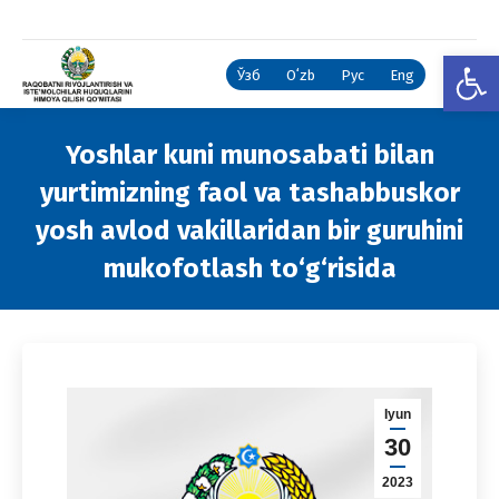
Open
Ўзб
Oʻzb
Рус
Eng
Yoshlar kuni munosabati bilan
yurtimizning faol va tashabbuskor
yosh avlod vakillaridan bir guruhini
mukofotlash to‘g‘risida
You are here:
Iyun
30
2023