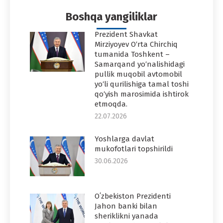
Facebook
Twitter
Pinterest
WhatsApp
LinkedIn
Boshqa yangiliklar
Prezident Shavkat
Mirziyoyev O‘rta Chirchiq
tumanida Toshkent –
Samarqand yo‘nalishidagi
pullik muqobil avtomobil
yo‘li qurilishiga tamal toshi
qo‘yish marosimida ishtirok
etmoqda.
22.07.2026
Yoshlarga davlat
mukofotlari topshirildi
30.06.2026
Oʻzbekiston Prezidenti
Jahon banki bilan
sheriklikni yanada