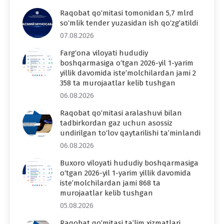
Raqobat qo‘mitasi tomonidan 5,7 mlrd
so‘mlik tender yuzasidan ish qo‘zg‘atildi
07.08.2026
Farg‘ona viloyati hududiy
boshqarmasiga o‘tgan 2026-yil 1-yarim
yillik davomida iste’molchilardan jami 2
358 ta murojaatlar kelib tushgan
06.08.2026
Raqobat qo‘mitasi aralashuvi bilan
tadbirkordan gaz uchun asossiz
undirilgan to‘lov qaytarilishi ta’minlandi
06.08.2026
Buxoro viloyati hududiy boshqarmasiga
o‘tgan 2026-yil 1-yarim yillik davomida
iste’molchilardan jami 868 ta
murojaatlar kelib tushgan
05.08.2026
Raqobat qo‘mitasi ta’lim xizmatlari