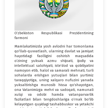
O‘zbekiston Respublikasi Prezidentining
farmoni
Mamlakatimizda yosh avlodni har tomonlama
qo‘llab-quvvatlash, ularning davlat va jamiyat
hayotidagi faolligini oshirish maqsadida
o‘zining yuksak azmu shijoati, ijodiy va
intellektual salohiyati, iste’dod va qobiliyatini
namoyon etib, halol va samarali mehnati, turli
sohalarda erishgan yutuqlari bilan yurtimiz
taraqqiyotiga, uning xalqaro nufuzini yanada
yuksaltirishga munosib hissa qo‘shayotgan,
ona Vatanimizga mehri va sadoqati, namunali
xulqi va odobi hamda vatanparvarlik
fazilatlari bilan tengdoshlariga o‘rnak bo‘lib
kelayotgan quyidagi tashabbuskor va yetakchi