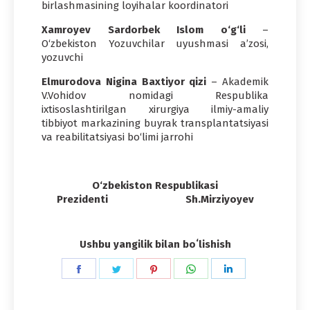
birlashmasining loyihalar koordinatori
Xamroyev Sardorbek Islom o‘g‘li
–
O‘zbekiston Yozuvchilar uyushmasi a’zosi,
yozuvchi
Elmurodova Nigina Baxtiyor qizi
– Akademik
V.Vohidov nomidagi Respublika
ixtisoslashtirilgan xirurgiya ilmiy-amaliy
tibbiyot markazining buyrak transplantatsiyasi
va reabilitatsiyasi bo‘limi jarrohi
O‘zbekiston Respublikasi
Prezidenti Sh.Mirziyoyev
Ushbu yangilik bilan boʻlishish
Share
Share
Share
Share
Share
on
on
on
on
on