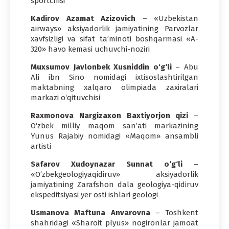
sportchisi
Kadirov Azamat Azizovich
– «Uzbekistan
airways» aksiyadorlik jamiyatining Parvozlar
xavfsizligi va sifat ta’minoti boshqarmasi «A-
320» havo kemasi uchuvchi-noziri
Muxsumov Javlonbek Xusniddin o‘g‘li
– Abu
Ali ibn Sino nomidagi ixtisoslashtirilgan
maktabning xalqaro olimpiada zaxiralari
markazi o‘qituvchisi
Raxmonova Nargizaxon Baxtiyorjon qizi
–
O‘zbek milliy maqom san’ati markazining
Yunus Rajabiy nomidagi «Maqom» ansambli
artisti
Safarov Xudoynazar Sunnat o‘g‘li
–
«O‘zbekgeologiyaqidiruv» aksiyadorlik
jamiyatining Zarafshon dala geologiya-qidiruv
ekspeditsiyasi yer osti ishlari geologi
Usmanova Maftuna Anvarovna
– Toshkent
shahridagi «Sharoit plyus» nogironlar jamoat