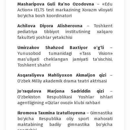
Masharipova Guli Ra’no Ozodovna
– «Edu
Action» IELTS test markazining Xorazm viloyati
bo‘yicha bosh koordinatori
Achilova Diyora Alisherovna
– Toshkent
pediatriya tibbiyot institutining xalqaro
fakulteti yoshlar yetakchisi
Umirzakov Shahzod Baxtiyor o‘g‘li
–
Yunusobod tumanidagi «Tass Vision»
mas’uliyati cheklangan jamiyati ta’sischisi,
Toshkent shahri
Asqaraliyeva Mahliyoxon Akmaljon qizi
–
O‘zbek Milliy akademik drama teatri aktrisasi
Jo‘raqulova Marjona Sadriddin qizi
–
O‘zbekiston Respublikasi Yoshlar ishlari
agentligining «Qizlar ovozi» klubi rahbari
Ikromova Taxmina Izatulloyevna
– Gimnastika
bo‘yicha Respublika oliy sport mahorati
maktabining badiiy gimnastika bo‘yicha