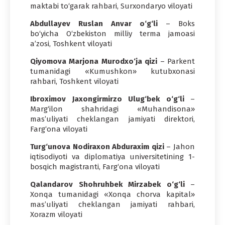
maktabi to‘garak rahbari, Surxondaryo viloyati
Abdullayev Ruslan Anvar o‘g‘li
– Boks
bo‘yicha O‘zbekiston milliy terma jamoasi
a’zosi, Toshkent viloyati
Qiyomova Marjona Murodxo‘ja qizi
– Parkent
tumanidagi «Kumushkon» kutubxonasi
rahbari, Toshkent viloyati
Ibroximov Jaxongirmirzo Ulug‘bek o‘g‘li
–
Marg‘ilon shahridagi «Muhandisona»
mas’uliyati cheklangan jamiyati direktori,
Farg‘ona viloyati
Turg‘unova Nodiraxon Abduraxim qizi
– Jahon
iqtisodiyoti va diplomatiya universitetining 1-
bosqich magistranti, Farg‘ona viloyati
Qalandarov Shohruhbek Mirzabek o‘g‘li
–
Xonqa tumanidagi «Xonqa chorva kapital»
mas’uliyati cheklangan jamiyati rahbari,
Xorazm viloyati