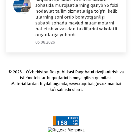
sohasida murojaatlarning qariyb 96 foizi
nodavlat ta’lim xizmatlariga to‘g‘ri kelib,
ularning soni ortib borayotganligi
sababli sohada mavjud muammolarni
hal etish yuzasidan takliflarini vakolatli
organlarga yubordi
05.08.2026
© 2026 - Oʻzbekiston Respublikasi Raqobatni rivojlantirish va
iste'molchilar huquqlarini himoya qilish qoʻmitasi.
Materiallardan foydalanganda, www.raqobat.gov.uz manbai
koʻrsatilishi shart.