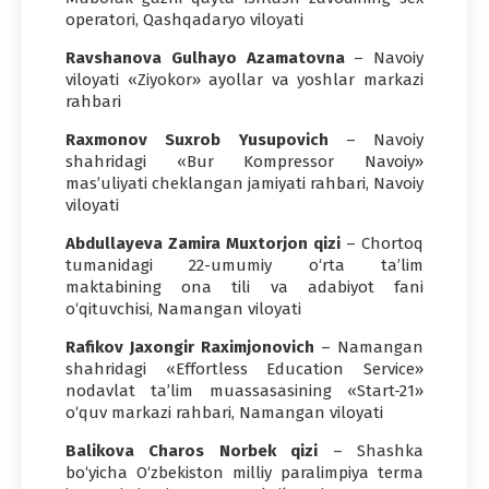
operatori, Qashqadaryo viloyati
Ravshanova Gulhayo Azamatovna
– Navoiy
viloyati «Ziyokor» ayollar va yoshlar markazi
rahbari
Raxmonov Suxrob Yusupovich
– Navoiy
shahridagi «Bur Kompressor Navoiy»
mas’uliyati cheklangan jamiyati rahbari, Navoiy
viloyati
Abdullayeva Zamira Muxtorjon qizi
– Chortoq
tumanidagi 22-umumiy o‘rta ta’lim
maktabining ona tili va adabiyot fani
o‘qituvchisi, Namangan viloyati
Rafikov Jaxongir Raximjonovich
– Namangan
shahridagi «Effortless Education Service»
nodavlat ta’lim muassasasining «Start-21»
o‘quv markazi rahbari, Namangan viloyati
Balikova Charos Norbek qizi
– Shashka
bo‘yicha O‘zbekiston milliy paralimpiya terma