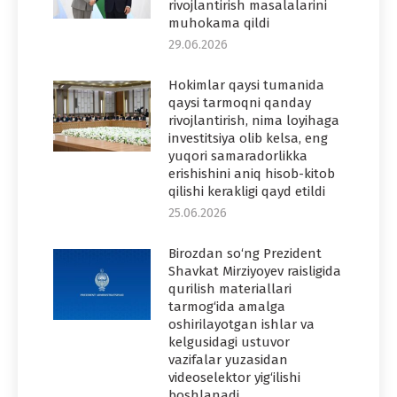
rivojlantirish masalalarini
muhokama qildi
29.06.2026
Hokimlar qaysi tumanida
qaysi tarmoqni qanday
rivojlantirish, nima loyihaga
investitsiya olib kelsa, eng
yuqori samaradorlikka
erishishini aniq hisob-kitob
qilishi kerakligi qayd etildi
25.06.2026
Birozdan so‘ng Prezident
Shavkat Mirziyoyev raisligida
qurilish materiallari
tarmog‘ida amalga
oshirilayotgan ishlar va
kelgusidagi ustuvor
vazifalar yuzasidan
videoselektor yig‘ilishi
boshlanadi.