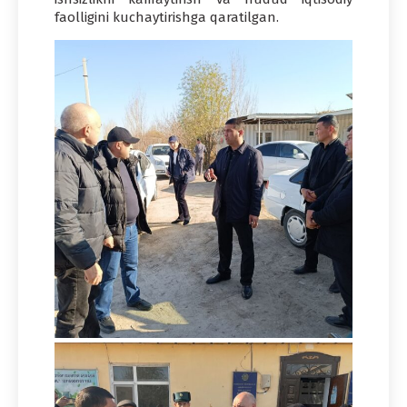
faolligini kuchaytirishga qaratilgan.