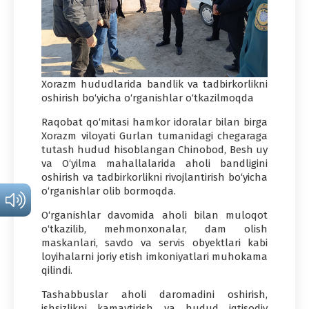
Xorazm hududlarida bandlik va tadbirkorlikni
oshirish bo‘yicha o‘rganishlar o‘tkazilmoqda
Raqobat qo‘mitasi hamkor idoralar bilan birga
Xorazm viloyati Gurlan tumanidagi chegaraga
tutash hudud hisoblangan Chinobod, Besh uy
va O‘yilma mahallalarida aholi bandligini
oshirish va tadbirkorlikni rivojlantirish bo‘yicha
o‘rganishlar olib bormoqda.
O‘rganishlar davomida aholi bilan muloqot
o‘tkazilib, mehmonxonalar, dam olish
maskanlari, savdo va servis obyektlari kabi
loyihalarni joriy etish imkoniyatlari muhokama
qilindi.
Tashabbuslar aholi daromadini oshirish,
ishsizlikni kamaytirish va hudud iqtisodiy