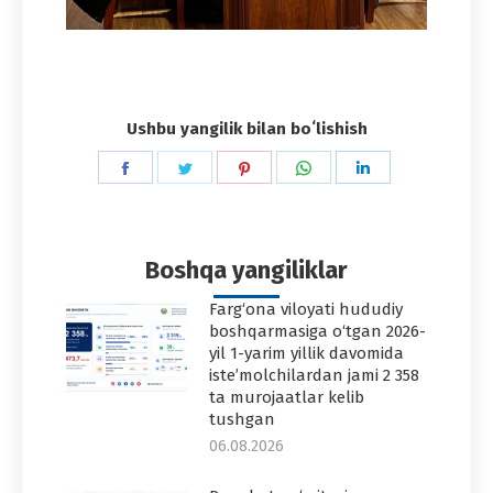
Ushbu yangilik bilan boʻlishish
Share
Share
Share
Share
Share
on
on
on
on
on
Facebook
Twitter
Pinterest
WhatsApp
LinkedIn
Boshqa yangiliklar
Farg‘ona viloyati hududiy
boshqarmasiga o‘tgan 2026-
yil 1-yarim yillik davomida
iste’molchilardan jami 2 358
ta murojaatlar kelib
tushgan
06.08.2026