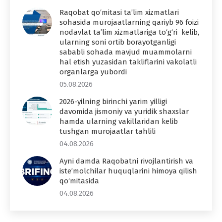
Raqobat qo‘mitasi ta’lim xizmatlari
sohasida murojaatlarning qariyb 96 foizi
nodavlat ta’lim xizmatlariga to‘g‘ri kelib,
ularning soni ortib borayotganligi
sababli sohada mavjud muammolarni
hal etish yuzasidan takliflarini vakolatli
organlarga yubordi
05.08.2026
2026-yilning birinchi yarim yilligi
davomida jismoniy va yuridik shaxslar
hamda ularning vakillaridan kelib
tushgan murojaatlar tahlili
04.08.2026
Ayni damda Raqobatni rivojlantirish va
iste’molchilar huquqlarini himoya qilish
qo‘mitasida
04.08.2026