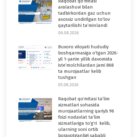
Raqobat qo‘mitasi
aralashuvi bilan
tadbirkordan gaz uchun
asossiz undirilgan to‘lov
qaytarilishi ta’minlandi
06.08.2026
Buxoro viloyati hududiy
boshqarmasiga o‘tgan 2026-
yil 1-yarim yillik davomida
iste’molchilardan jami 868
ta murojaatlar kelib
tushgan
05.08.2026
Raqobat qo‘mitasi ta’lim
xizmatlari sohasida
murojaatlarning qariyb 96
foizi nodavlat ta’lim
xizmatlariga to‘g‘ri kelib,
ularning soni ortib
borayotganligi sababli