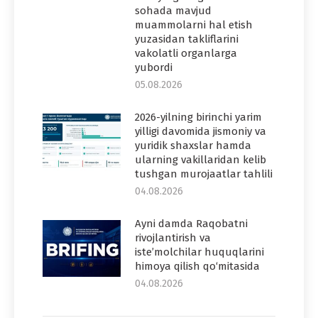
sohada mavjud
muammolarni hal etish
yuzasidan takliflarini
vakolatli organlarga
yubordi
05.08.2026
2026-yilning birinchi yarim
yilligi davomida jismoniy va
yuridik shaxslar hamda
ularning vakillaridan kelib
tushgan murojaatlar tahlili
04.08.2026
Ayni damda Raqobatni
rivojlantirish va
iste’molchilar huquqlarini
himoya qilish qo‘mitasida
04.08.2026