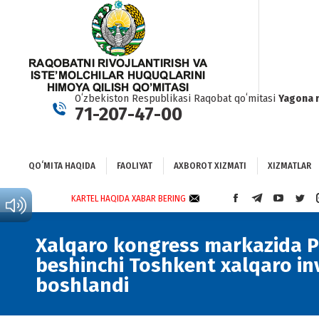
QOʻMITA HAQIDA
FAOLIYAT
AXBOROT XIZMATI
XIZMATLAR
BO
Oʻzbekiston Respublikasi Raqobat qoʻmitasi
Yagona 
71-207-47-00
QOʻMITA HAQIDA
FAOLIYAT
AXBOROT XIZMATI
XIZMATLAR
KARTEL HAQIDA XABAR BERING
FACEBOOK
TELEGRAM
YOUTUBE
TWI
PAGE
PAGE
PAGE
PAG
OPENS
OPENS
OPENS
OPE
Xalqaro kongress markazida Pr
IN
IN
IN
IN
beshinchi Toshkent xalqaro inv
NEW
NEW
NEW
NEW
WINDOW
WINDOW
WINDOW
WIN
boshlandi