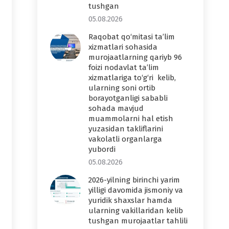
tushgan
05.08.2026
Raqobat qo‘mitasi ta’lim
xizmatlari sohasida
murojaatlarning qariyb 96
foizi nodavlat ta’lim
xizmatlariga to‘g‘ri kelib,
ularning soni ortib
borayotganligi sababli
sohada mavjud
muammolarni hal etish
yuzasidan takliflarini
vakolatli organlarga
yubordi
05.08.2026
2026-yilning birinchi yarim
yilligi davomida jismoniy va
yuridik shaxslar hamda
ularning vakillaridan kelib
tushgan murojaatlar tahlili