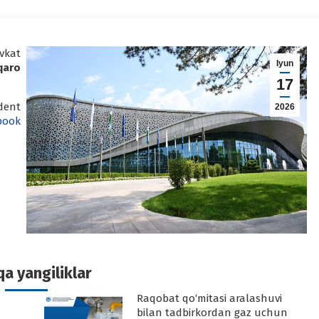
vkat
Iyun
qaro
17
dent
2026
book
In
a yangiliklar
Raqobat qo‘mitasi aralashuvi
-
bilan tadbirkordan gaz uchun