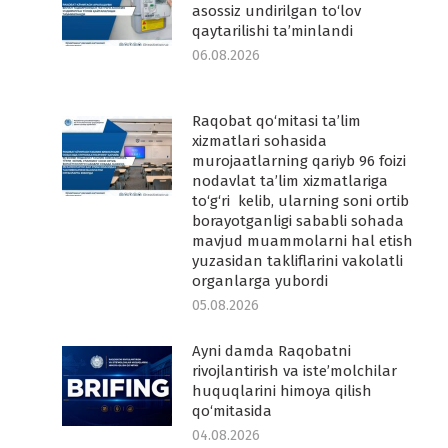
asossiz undirilgan to‘lov
qaytarilishi ta’minlandi
06.08.2026
Raqobat qo‘mitasi ta’lim
-
xizmatlari sohasida
murojaatlarning qariyb 96 foizi
nodavlat ta’lim xizmatlariga
to‘g‘ri kelib, ularning soni ortib
borayotganligi sababli sohada
mavjud muammolarni hal etish
yuzasidan takliflarini vakolatli
organlarga yubordi
05.08.2026
Ayni damda Raqobatni
rivojlantirish va iste’molchilar
huquqlarini himoya qilish
qo‘mitasida
04.08.2026