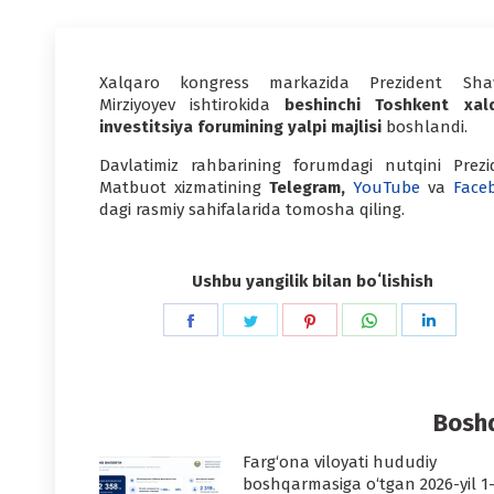
Xalqaro kongress markazida Prezident Sha
Mirziyoyev ishtirokida
beshinchi
Toshkent xal
investitsiya forumining yalpi majlisi
boshlandi.
Davlatimiz rahbarining forumdagi nutqini Prezi
Matbuot xizmatining
Telegram,
YouTube
va
Face
dagi rasmiy sahifalarida tomosha qiling.
Ushbu yangilik bilan boʻlishish
Share
Share
Share
Share
Share
on
on
on
on
on
Facebook
Twitter
Pinterest
WhatsApp
Linked
Boshq
Farg‘ona viloyati hududiy
boshqarmasiga o‘tgan 2026-yil 1