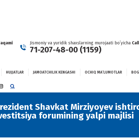
HUJJATLAR
JAMOATCHILIK KENGASHI
OCHIQ MAʼLUMOTLAR
GʻLANISH
raqami
Jismoniy va yuridik shaxslarning murojaati boʻyicha
Cal
71-207-48-00 (1159)
HUJJATLAR
JAMOATCHILIK KENGASHI
OCHIQ MAʼLUMOTLAR
BOG
TTER
INSTAGRAM
E
PAGE
NS
OPENS
ezident Shavkat Mirziyoyev ishtir
IN
estitsiya forumining yalpi majlisi
NEW
DOW
WINDOW