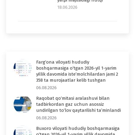
18.06.2026
Farg‘ona viloyati hududiy
boshqarmasiga o‘tgan 2026-yil 1-yarim
yillik davomida iste’molchilardan jami 2
358 ta murojaatlar kelib tushgan
06.08.2026
Raqobat qo‘mitasi aralashuvi bilan
tadbirkordan gaz uchun asossiz
undirilgan to‘lov qaytarilishi ta’minlandi
06.08.2026
Buxoro viloyati hududiy boshqarmasiga
o‘tgan 2026-yil 1-yarim yillik davomida