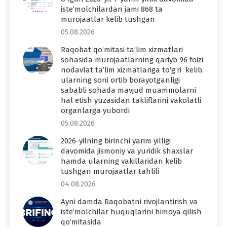
iste’molchilardan jami 868 ta
murojaatlar kelib tushgan
05.08.2026
Raqobat qo‘mitasi ta’lim xizmatlari
sohasida murojaatlarning qariyb 96 foizi
nodavlat ta’lim xizmatlariga to‘g‘ri kelib,
ularning soni ortib borayotganligi
sababli sohada mavjud muammolarni
hal etish yuzasidan takliflarini vakolatli
organlarga yubordi
05.08.2026
2026-yilning birinchi yarim yilligi
davomida jismoniy va yuridik shaxslar
hamda ularning vakillaridan kelib
tushgan murojaatlar tahlili
04.08.2026
Ayni damda Raqobatni rivojlantirish va
iste’molchilar huquqlarini himoya qilish
qo‘mitasida