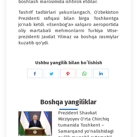
boshlash marosimida ishtirok etdilar.
Tashrif tadbirlari yakunlangach, O‘zbekiston
Prezidenti rafiqasi bilan birga Toshkentga
jo‘nab ketdi. «Esenbog‘a» xalqaro aeroportida
oliy martabali mehmonlarni Turkiya Vitse-
prezidenti Javdat Yilmaz va boshqa rasmiylar
kuzatib qo‘ydi.
Ushbu yangilik bilan boʻlishish
Share
Share
Share
Share
Share
on
on
on
on
on
Facebook
Twitter
Pinterest
WhatsApp
LinkedIn
Boshqa yangiliklar
Prezident Shavkat
Mirziyoyev O‘rta Chirchiq
tumanida Toshkent –
Samarqand yo‘nalishidagi