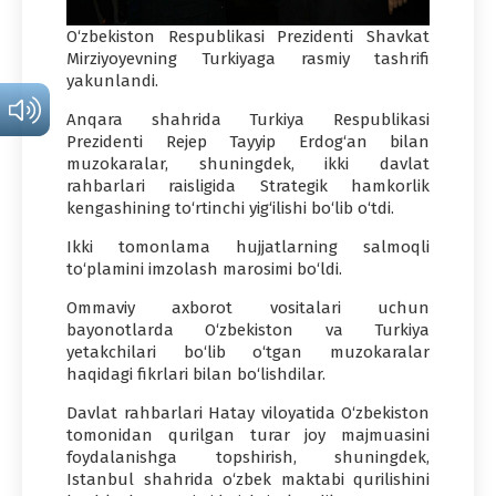
O‘zbekiston Respublikasi Prezidenti Shavkat
Mirziyoyevning Turkiyaga rasmiy tashrifi
yakunlandi.
Anqara shahrida Turkiya Respublikasi
Prezidenti Rejep Tayyip Erdog‘an bilan
muzokaralar, shuningdek, ikki davlat
rahbarlari raisligida Strategik hamkorlik
kengashining to‘rtinchi yig‘ilishi bo‘lib o‘tdi.
Ikki tomonlama hujjatlarning salmoqli
to‘plamini imzolash marosimi bo‘ldi.
Ommaviy axborot vositalari uchun
bayonotlarda O‘zbekiston va Turkiya
yetakchilari bo‘lib o‘tgan muzokaralar
haqidagi fikrlari bilan bo‘lishdilar.
Davlat rahbarlari Hatay viloyatida O‘zbekiston
tomonidan qurilgan turar joy majmuasini
foydalanishga topshirish, shuningdek,
Istanbul shahrida o‘zbek maktabi qurilishini