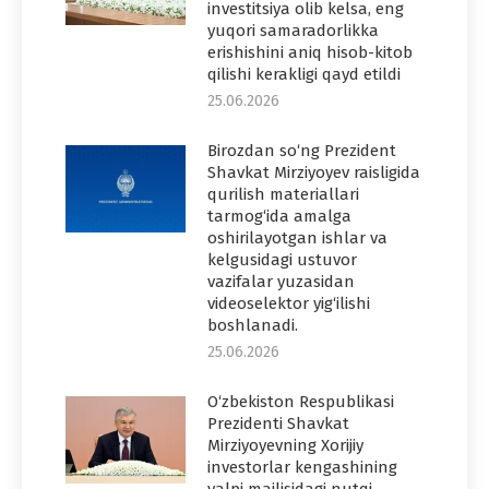
investitsiya olib kelsa, eng
yuqori samaradorlikka
erishishini aniq hisob-kitob
qilishi kerakligi qayd etildi
25.06.2026
Birozdan so‘ng Prezident
Shavkat Mirziyoyev raisligida
qurilish materiallari
tarmog‘ida amalga
oshirilayotgan ishlar va
kelgusidagi ustuvor
vazifalar yuzasidan
videoselektor yig‘ilishi
boshlanadi.
25.06.2026
O‘zbekiston Respublikasi
Prezidenti Shavkat
Mirziyoyevning Xorijiy
investorlar kengashining
yalpi majlisidagi nutqi