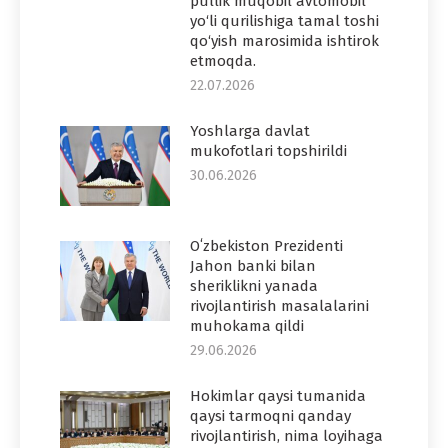
pullik muqobil avtomobil
yo‘li qurilishiga tamal toshi
qo‘yish marosimida ishtirok
etmoqda.
22.07.2026
Yoshlarga davlat
mukofotlari topshirildi
30.06.2026
Oʻzbekiston Prezidenti
Jahon banki bilan
sheriklikni yanada
rivojlantirish masalalarini
muhokama qildi
29.06.2026
Hokimlar qaysi tumanida
qaysi tarmoqni qanday
rivojlantirish, nima loyihaga