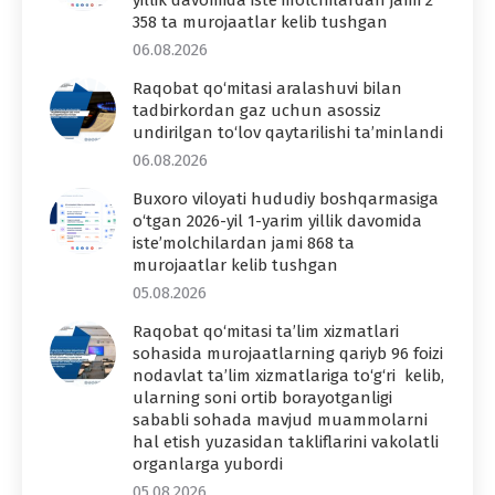
358 ta murojaatlar kelib tushgan
06.08.2026
Raqobat qo‘mitasi aralashuvi bilan
tadbirkordan gaz uchun asossiz
undirilgan to‘lov qaytarilishi ta’minlandi
06.08.2026
Buxoro viloyati hududiy boshqarmasiga
o‘tgan 2026-yil 1-yarim yillik davomida
iste’molchilardan jami 868 ta
murojaatlar kelib tushgan
05.08.2026
Raqobat qo‘mitasi ta’lim xizmatlari
sohasida murojaatlarning qariyb 96 foizi
nodavlat ta’lim xizmatlariga to‘g‘ri kelib,
ularning soni ortib borayotganligi
sababli sohada mavjud muammolarni
hal etish yuzasidan takliflarini vakolatli
organlarga yubordi
05.08.2026