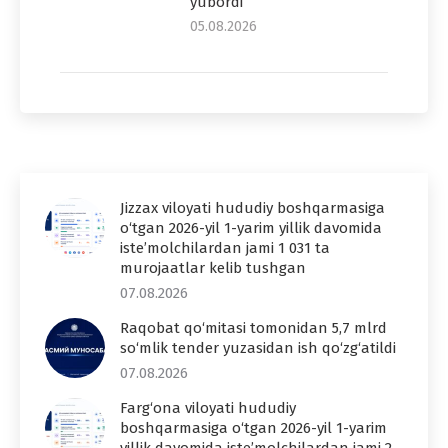
yubordi
05.08.2026
Jizzax viloyati hududiy boshqarmasiga
o‘tgan 2026-yil 1-yarim yillik davomida
iste’molchilardan jami 1 031 ta
murojaatlar kelib tushgan
07.08.2026
Raqobat qo‘mitasi tomonidan 5,7 mlrd
so‘mlik tender yuzasidan ish qo‘zg‘atildi
07.08.2026
Farg‘ona viloyati hududiy
boshqarmasiga o‘tgan 2026-yil 1-yarim
yillik davomida iste’molchilardan jami 2