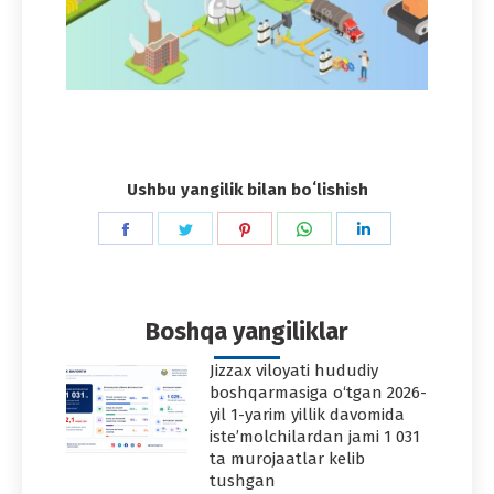
Ushbu yangilik bilan boʻlishish
Share
Share
Share
Share
Share
on
on
on
on
on
Facebook
Twitter
Pinterest
WhatsApp
LinkedIn
Boshqa yangiliklar
Jizzax viloyati hududiy
boshqarmasiga o‘tgan 2026-
yil 1-yarim yillik davomida
iste’molchilardan jami 1 031
ta murojaatlar kelib
tushgan