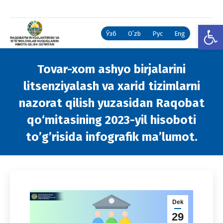
Open
Ўзб
Oʻzb
Рус
Eng
Tovar-xom ashyo birjalarini
litsenziyalash va xarid tizimlarni
nazorat qilish yuzasidan Raqobat
qo‘mitasining 2023-yil hisoboti
to’g’risida infografik ma’lumot.
You are here:
Dek
29