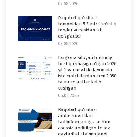
07.08.2026
Raqobat qo‘mitasi
tomonidan 5,7 mlrd so‘mlik
tender yuzasidan ish
qo‘zg‘atildi
07.08.2026
Farg‘ona viloyati hududiy
boshqarmasiga o‘tgan 2026-
yil 1-yarim yillik davomida
iste’molchilardan jami 2 358
ta murojaatlar kelib
tushgan
06.08.2026
Raqobat qo‘mitasi
aralashuvi bilan
tadbirkordan gaz uchun
asossiz undirilgan to‘lov
qaytarilishi ta’minlandi