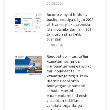
06.08.2026
Buxoro viloyati hududiy
boshqarmasiga o‘tgan 2026-
yil 1-yarim yillik davomida
iste’molchilardan jami 868
ta murojaatlar kelib
tushgan
05.08.2026
Raqobat qo‘mitasi ta’lim
xizmatlari sohasida
murojaatlarning qariyb 96
foizi nodavlat ta’lim
xizmatlariga to‘g‘ri kelib,
ularning soni ortib
borayotganligi sababli
sohada mavjud
muammolarni hal etish
yuzasidan takliflarini
vakolatli organlarga