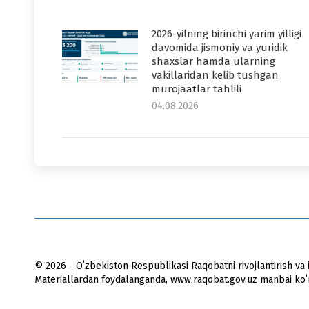
2026-yilning birinchi yarim yilligi
davomida jismoniy va yuridik
shaxslar hamda ularning
vakillaridan kelib tushgan
murojaatlar tahlili
04.08.2026
© 2026 - Oʻzbekiston Respublikasi Raqobatni rivojlantirish va i
Materiallardan foydalanganda, www.raqobat.gov.uz manbai koʻrs