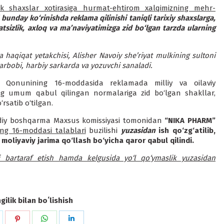
 shaxslar xotirasiga hurmat-ehtirom xalqimizning mehr-
 bunday ko‘rinishda reklama qilinishi taniqli tarixiy shaxslarga,
sizlik, axloq va ma’naviyatimizga zid bo‘lgan tarzda ularning
haqiqat yetakchisi, Alisher Navoiy she’riyat mulkining sultoni
y arbobi, harbiy sarkarda va yozuvchi sanaladi.
”gi Qonunining 16-moddasida reklamada milliy va oilaviy
ng umum qabul qilingan normalariga zid bo‘lgan shakllar,
rsatib o‘tilgan.
diy boshqarma Maxsus komissiyasi tomonidan
“NIKA PHARM”
ing 16-moddasi talablari
buzilishi
yuzasidan
ish qo‘zg‘atilib,
 moliyaviy jarima qo‘llash bo‘yicha qaror qabul qilindi.
ni bartaraf etish hamda kelgusida yo‘l qo‘ymaslik yuzasidan
ilik bilan boʻlishish
hare
Share
Share
Share