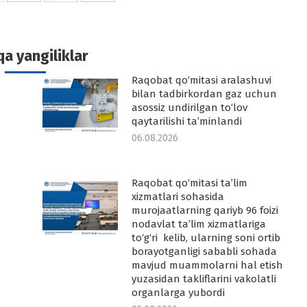
n
on
on
on
k
witter
Pinterest
WhatsApp
LinkedIn
a yangiliklar
Raqobat qo‘mitasi aralashuvi
-
bilan tadbirkordan gaz uchun
asossiz undirilgan to‘lov
qaytarilishi ta’minlandi
06.08.2026
Raqobat qo‘mitasi ta’lim
-
xizmatlari sohasida
murojaatlarning qariyb 96 foizi
nodavlat ta’lim xizmatlariga
to‘g‘ri kelib, ularning soni ortib
borayotganligi sababli sohada
mavjud muammolarni hal etish
yuzasidan takliflarini vakolatli
organlarga yubordi