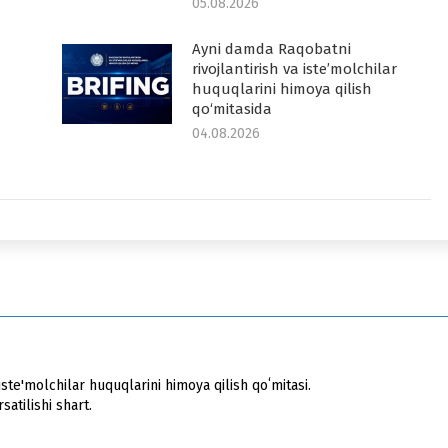
05.08.2026
Ayni damda Raqobatni
rivojlantirish va iste’molchilar
huquqlarini himoya qilish
qo‘mitasida
04.08.2026
ste'molchilar huquqlarini himoya qilish qoʻmitasi.
atilishi shart.