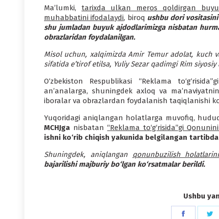
Ma’lumki,
tarixda ulkan meros qoldirgan buyuk
muhabbatini ifodalaydi
, biroq
ushbu dori vositasini
shu jumladan buyuk ajdodlarimizga nisbatan hurmat
obrazlaridan foydalanilgan.
Misol uchun, xalqimizda Amir Temur adolat, kuch va 
sifatida e’tirof etilsa, Yuliy Sezar qadimgi Rim siyosi
O‘zbekiston Respublikasi “Reklama to‘g‘risida
an’analarga, shuningdek axloq va ma’naviyatni
iboralar va obrazlardan foydalanish taqiqlanishi ko‘
Yuqoridagi aniqlangan holatlarga muvofiq, hudu
MCHJga
nisbatan
“Reklama to‘g‘risida”gi Qonunin
ishni ko‘rib chiqish yakunida belgilangan tartibda
Shuningdek, aniqlangan
qonunbuzilish holatlari
bajarilishi majburiy bo‘lgan ko‘rsatmalar berildi.
Ushbu yang
Share
S