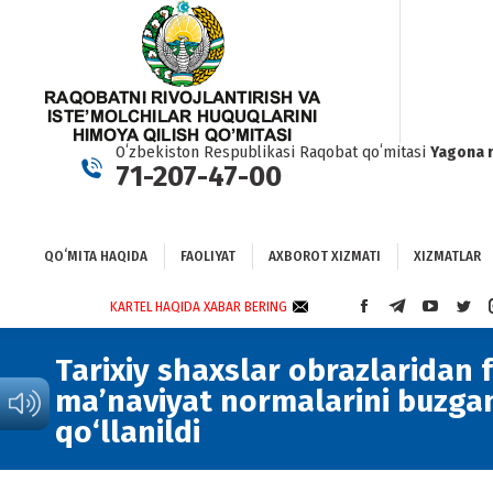
QOʻMITA HAQIDA
FAOLIYAT
AXBOROT XIZMATI
XIZMATLAR
BO
Oʻzbekiston Respublikasi Raqobat qoʻmitasi
Yagona 
71-207-47-00
QOʻMITA HAQIDA
FAOLIYAT
AXBOROT XIZMATI
XIZMATLAR
KARTEL HAQIDA XABAR BERING
FACEBOOK
TELEGRAM
YOUTUBE
TWI
PAGE
PAGE
PAGE
PAG
OPENS
OPENS
OPENS
OPE
Tarixiy shaxslar obrazlaridan 
IN
IN
IN
IN
ma’naviyat normalarini buzga
NEW
NEW
NEW
NEW
qo‘llanildi
WINDOW
WINDOW
WINDOW
WIN