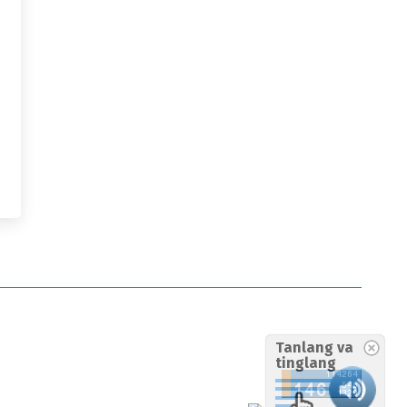
Tanlang va
tinglang