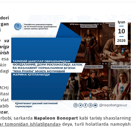
dori
Iyun
zgan
i
10
q va
2026
riga
rish
u esa
kin
dagi
MCHJ
tasi
avlat
tabib
ezar
,
rbobi, sarkarda
Napaleon Bonopart
kabi tarixiy shaxslarning
lar tomonidan ishlatilganda»
deya, turli holatlarda namoyish