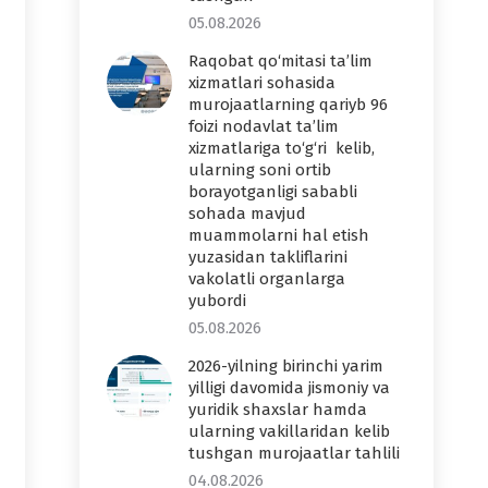
05.08.2026
Raqobat qo‘mitasi ta’lim
xizmatlari sohasida
murojaatlarning qariyb 96
foizi nodavlat ta’lim
xizmatlariga to‘g‘ri kelib,
ularning soni ortib
borayotganligi sababli
sohada mavjud
muammolarni hal etish
yuzasidan takliflarini
vakolatli organlarga
yubordi
05.08.2026
2026-yilning birinchi yarim
yilligi davomida jismoniy va
yuridik shaxslar hamda
ularning vakillaridan kelib
tushgan murojaatlar tahlili
04.08.2026