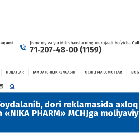
HUJJATLAR
JAMOATCHILIK KENGASHI
OCHIQ MAʼLUMOTLAR
GʻLANISH
raqami
Jismoniy va yuridik shaxslarning murojaati boʻyicha
Cal
71-207-48-00 (1159)
HUJJATLAR
JAMOATCHILIK KENGASHI
OCHIQ MAʼLUMOTLAR
BOG
TTER
INSTAGRAM
E
PAGE
NS
OPENS
foydalanib, dori reklamasida axloq
IN
n «NIKA PHARM» MCHJga moliyaviy
NEW
DOW
WINDOW