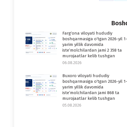
on
o
Faceboo
T
Boshq
Farg‘ona viloyati hududiy
boshqarmasiga o‘tgan 2026-yil 1
yarim yillik davomida
iste’molchilardan jami 2 358 ta
murojaatlar kelib tushgan
06.08.2026
Buxoro viloyati hududiy
boshqarmasiga o‘tgan 2026-yil 1
yarim yillik davomida
iste’molchilardan jami 868 ta
murojaatlar kelib tushgan
05.08.2026