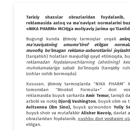
Tarixiy shaxslar obrazlaridan foydalanib, 
reklamasida axloq va ma’naviyat normalarini bu
«NIKA PHARM» MCHJga moliyaviy jarima qo‘llanild
Bugungi kunda ijtimoiy tarmoqlar orqali
axlo
ma’naviyatning umume’tirof etilgan normala
muvofiq bo‘lmagan reklama-axborotlarini joylashti
(tarqatish) holatlari mavjudligi qayd etilmoqda, b
reklamadan foydalanuvchilarning (aholining) kes
muhokamalariga sabab bo‘lmoqda
(tanqidiy ruh
izohlar oshib bormoqda).
Xususan, ijtimoiy tarmoqlarda “NIKA PHARM” 
tomonidan “Rinoksil Formula+” dori vosi
reklamasida buyuk sarkarda
Amir Temur,
taniqli d
arbobi va notiq
Djordj Vashington
, buyuk olim va 
Avitsenna (Ibn Sino),
buyuk qo‘mondon
Yuliy S
buyuk shoir va mutafakkir
Alisher Navoiy,
davlat a
obrazlaridan foydalanib,
«ushbu dori vositasini u
etilgan.