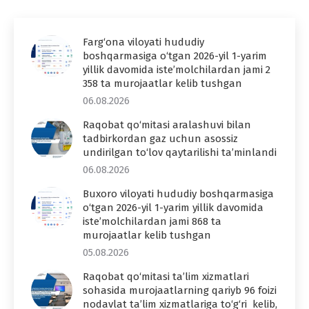
Farg‘ona viloyati hududiy
boshqarmasiga o‘tgan 2026-yil 1-yarim
yillik davomida iste’molchilardan jami 2
358 ta murojaatlar kelib tushgan
06.08.2026
Raqobat qo‘mitasi aralashuvi bilan
tadbirkordan gaz uchun asossiz
undirilgan to‘lov qaytarilishi ta’minlandi
06.08.2026
Buxoro viloyati hududiy boshqarmasiga
o‘tgan 2026-yil 1-yarim yillik davomida
iste’molchilardan jami 868 ta
murojaatlar kelib tushgan
05.08.2026
Raqobat qo‘mitasi ta’lim xizmatlari
sohasida murojaatlarning qariyb 96 foizi
nodavlat ta’lim xizmatlariga to‘g‘ri kelib,