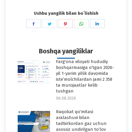
Ushbu yangilik bilan boʻlishish
Share
Share
Share
Share
Share
on
on
on
on
on
Facebook
Twitter
Pinterest
WhatsApp
LinkedIn
Boshqa yangiliklar
Farg‘ona viloyati hududiy
boshqarmasiga o‘tgan 2026-
yil 1-yarim yillik davomida
iste’molchilardan jami 2 358
ta murojaatlar kelib
tushgan
06.08.2026
Raqobat qo‘mitasi
aralashuvi bilan
tadbirkordan gaz uchun
asossiz undirilgan to‘lov