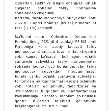
xizmatlari, elektr va issiqlik energiyasi ishlab
chiqarish sohalari tabiiy monopoliya
sohalaridan chiqarildi;
natijada, tabiiy monopoliya subyektlari soni
2024-yil 1-aprel holatiga (89 ta) nisbatan 11
taga (12,3 %) kamaydi.
Ma’lumot uchun: O‘zbekiston Respublikasi
Prezidentining 2023-yil 6-iyuldagi PF-108-sonli
Farmoniga ko‘ra asosiy faoliyati tabiiy
monopoliya sharoitida tovar ishlab chiqarish
yoki xizmat ko‘rsatish bo‘lmagan xo‘jalik
yurituvchi subyektlar tabiiy monopoliyalar
sohasida faoliyat olib borganda, ular tabiiy
monopoliya subyektlari hisoblanmasligi,
bunda ushbu xo‘jalik yurituvchi subyektlar
tomonidan narxlar (tariflar) asossiz oshirilishi
yoki noto‘g‘ri qo‘llanilishi, tadbirkorlar va
iste’molchilar huquqlari va manfaatlarining
kamsitilishiga nisbatan raqobat to‘g‘risidagi
qonun hujjatlari talablari qo‘llanilishi
belgilanganligi ma’lum qilinadi.