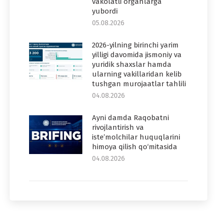
vakolatli organlarga
yubordi
05.08.2026
2026-yilning birinchi yarim
yilligi davomida jismoniy va
yuridik shaxslar hamda
ularning vakillaridan kelib
tushgan murojaatlar tahlili
04.08.2026
Ayni damda Raqobatni
rivojlantirish va
iste’molchilar huquqlarini
himoya qilish qo‘mitasida
04.08.2026