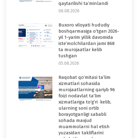
qaytarilishi ta’minlandi
06.08.2026
Buxoro viloyati hududiy
boshqarmasiga o‘tgan 2026-
yil 1-yarim yillik davomida
iste’molchilardan jami 868
ta murojaatlar kelib
tushgan
05.08.2026
Raqobat qo‘mitasi ta’lim
xizmatlari sohasida
murojaatlarning qariyb 96
foizi nodavlat ta’lim
xizmatlariga to‘g‘ri kelib,
ularning soni ortib
borayotganligi sababli
sohada mavjud
muammolarni hal etish
yuzasidan takliflarini