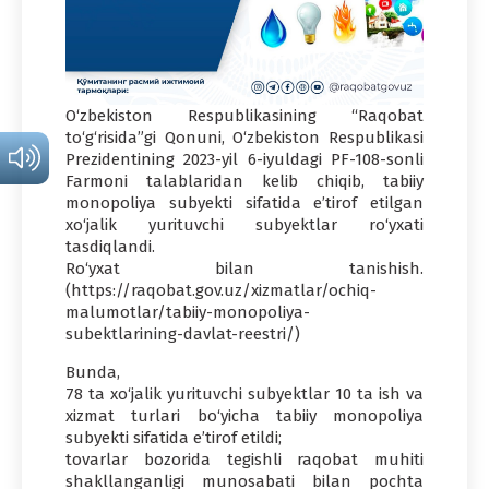
O‘zbekiston Respublikasining “Raqobat
to‘g‘risida”gi Qonuni, O‘zbekiston Respublikasi
Prezidentining 2023-yil 6-iyuldagi PF-108-sonli
Farmoni talablaridan kelib chiqib, tabiiy
monopoliya subyekti sifatida e’tirof etilgan
xo‘jalik yurituvchi subyektlar ro‘yxati
tasdiqlandi.
Ro‘yxat bilan tanishish.
(https://raqobat.gov.uz/xizmatlar/ochiq-
malumotlar/tabiiy-monopoliya-
subektlarining-davlat-reestri/)
Bunda,
78 ta xo‘jalik yurituvchi subyektlar 10 ta ish va
xizmat turlari bo‘yicha tabiiy monopoliya
subyekti sifatida e’tirof etildi;
tovarlar bozorida tegishli raqobat muhiti
shakllanganligi munosabati bilan pochta