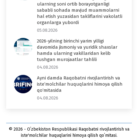
ularning soni ortib borayotganligi
sababli sohada mavjud muammolarni
hal etish yuzasidan takliflarini vakolatli
organlarga yubordi
05.08.2026
2026-yilning birinchi yarim yilligi
davomida jismoniy va yuridik shaxslar
hamda ularning vakillaridan kelib
tushgan murojaatlar tahlili
04.08.2026
Ayni damda Raqobatni rivojlantirish va
iste’molchilar huquqlarini himoya qilish
qo‘mitasida
04.08.2026
© 2026 - Oʻzbekiston Respublikasi Raqobatni rivojlantirish va
iste'molchilar huquqlarini himoya qilish qoʻmitasi.