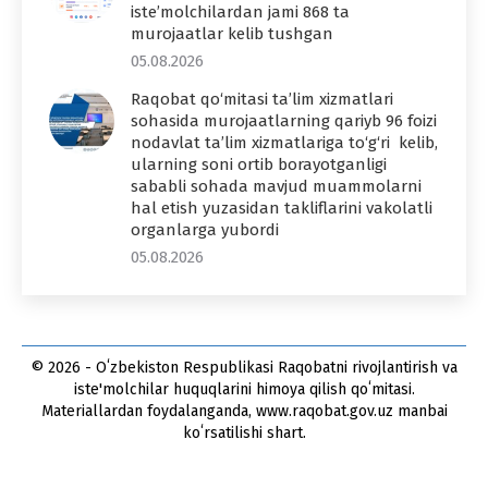
iste’molchilardan jami 868 ta
murojaatlar kelib tushgan
05.08.2026
Raqobat qo‘mitasi ta’lim xizmatlari
sohasida murojaatlarning qariyb 96 foizi
nodavlat ta’lim xizmatlariga to‘g‘ri kelib,
ularning soni ortib borayotganligi
sababli sohada mavjud muammolarni
hal etish yuzasidan takliflarini vakolatli
organlarga yubordi
05.08.2026
© 2026 - Oʻzbekiston Respublikasi Raqobatni rivojlantirish va
iste'molchilar huquqlarini himoya qilish qoʻmitasi.
Materiallardan foydalanganda, www.raqobat.gov.uz manbai
koʻrsatilishi shart.