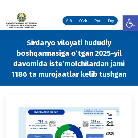
Open
Ўзб
Oʻzb
Рус
Eng
Sirdaryo viloyati hududiy
boshqarmasiga o‘tgan 2025-yil
davomida iste’molchilardan jami
1186 ta murojaatlar kelib tushgan
You are here:
Yan
21
2026