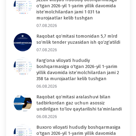
o‘tgan 2026-yil 1-yarim yillik davomida
iste’molchilardan jami 1 031 ta
murojaatlar kelib tushgan
07.08.2026
Raqobat qo‘mitasi tomonidan 5,7 mlrd
so‘mlik tender yuzasidan ish qo‘zg‘atildi
07.08.2026
Farg‘ona viloyati hududiy
boshqarmasiga o‘tgan 2026-yil 1-yarim
yillik davomida iste’molchilardan jami 2
358 ta murojaatlar kelib tushgan
06.08.2026
Raqobat qo‘mitasi aralashuvi bilan
tadbirkordan gaz uchun asossiz
undirilgan to‘lov qaytarilishi ta’minlandi
06.08.2026
Buxoro viloyati hududiy boshqarmasiga
o‘tgan 2026-yil 1-yarim yillik davomida