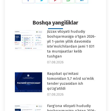
on
on
on
on
on
Facebook
Twitter
Pinterest
WhatsApp
LinkedIn
Boshqa yangiliklar
Jizzax viloyati hududiy
boshqarmasiga o‘tgan 2026-
yil 1-yarim yillik davomida
iste’molchilardan jami 1 031
ta murojaatlar kelib
tushgan
07.08.2026
Raqobat qo‘mitasi
tomonidan 5,7 mlrd so‘mlik
tender yuzasidan ish
qo‘zg‘atildi
07.08.2026
Farg‘ona viloyati hududiy
boshqarmasiga o‘tgan 2026-