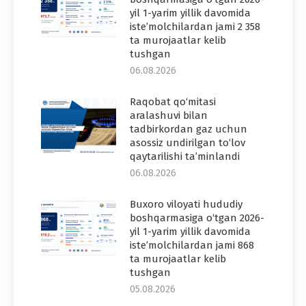
yil 1-yarim yillik davomida
iste’molchilardan jami 2 358
ta murojaatlar kelib
tushgan
06.08.2026
Raqobat qo‘mitasi
aralashuvi bilan
tadbirkordan gaz uchun
asossiz undirilgan to‘lov
qaytarilishi ta’minlandi
06.08.2026
Buxoro viloyati hududiy
boshqarmasiga o‘tgan 2026-
yil 1-yarim yillik davomida
iste’molchilardan jami 868
ta murojaatlar kelib
tushgan
05.08.2026