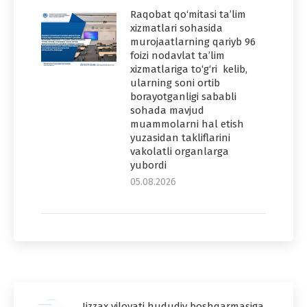
Raqobat qo‘mitasi ta’lim
xizmatlari sohasida
murojaatlarning qariyb 96
foizi nodavlat ta’lim
xizmatlariga to‘g‘ri kelib,
ularning soni ortib
borayotganligi sababli
sohada mavjud
muammolarni hal etish
yuzasidan takliflarini
vakolatli organlarga
yubordi
05.08.2026
Jizzax viloyati hududiy boshqarmasiga