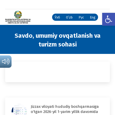
Open
Ўзб
Oʻzb
Рус
Eng
Savdo, umumiy ovqatlanish va
turizm sohasi
You are here:
Jizzax viloyati hududiy boshqarmasiga
o‘tgan 2026-yil 1-yarim yillik davomida