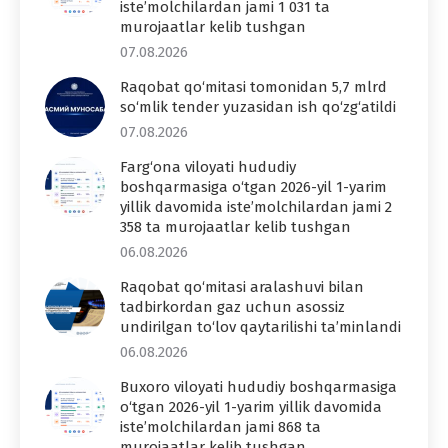
iste’molchilardan jami 1 031 ta
murojaatlar kelib tushgan
07.08.2026
Raqobat qo‘mitasi tomonidan 5,7 mlrd
so‘mlik tender yuzasidan ish qo‘zg‘atildi
07.08.2026
Farg‘ona viloyati hududiy
boshqarmasiga o‘tgan 2026-yil 1-yarim
yillik davomida iste’molchilardan jami 2
358 ta murojaatlar kelib tushgan
06.08.2026
Raqobat qo‘mitasi aralashuvi bilan
tadbirkordan gaz uchun asossiz
undirilgan to‘lov qaytarilishi ta’minlandi
06.08.2026
Buxoro viloyati hududiy boshqarmasiga
o‘tgan 2026-yil 1-yarim yillik davomida
iste’molchilardan jami 868 ta
murojaatlar kelib tushgan