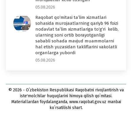
05.08.2026
Raqobat qo‘mitasi ta’lim xizmatlari
sohasida murojaatlarning qariyb 96 foizi
nodavlat ta’lim xizmatlariga to‘g‘ri kelib,
ularning soni ortib borayotganligi
sababli sohada mavjud muammolarni
hal etish yuzasidan takliflarini vakolatli
organlarga yubordi
05.08.2026
© 2026 - Oʻzbekiston Respublikasi Raqobatni rivojlantirish va
iste'molchilar huquqlarini himoya qilish qoʻmitasi.
Materiallardan foydalanganda, www.raqobat.gov.uz manbai
koʻrsatilishi shart.