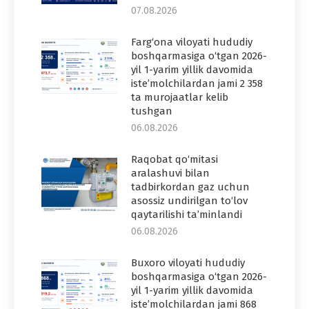
07.08.2026
Farg‘ona viloyati hududiy
boshqarmasiga o‘tgan 2026-
yil 1-yarim yillik davomida
iste’molchilardan jami 2 358
ta murojaatlar kelib
tushgan
06.08.2026
Raqobat qo‘mitasi
aralashuvi bilan
tadbirkordan gaz uchun
asossiz undirilgan to‘lov
qaytarilishi ta’minlandi
06.08.2026
Buxoro viloyati hududiy
boshqarmasiga o‘tgan 2026-
yil 1-yarim yillik davomida
iste’molchilardan jami 868