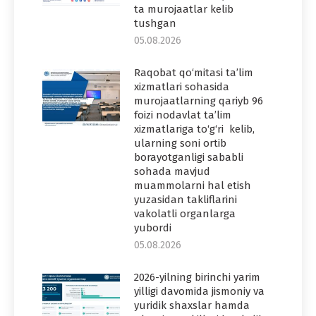
ta murojaatlar kelib
tushgan
05.08.2026
Raqobat qo‘mitasi ta’lim
xizmatlari sohasida
murojaatlarning qariyb 96
foizi nodavlat ta’lim
xizmatlariga to‘g‘ri kelib,
ularning soni ortib
borayotganligi sababli
sohada mavjud
muammolarni hal etish
yuzasidan takliflarini
vakolatli organlarga
yubordi
05.08.2026
2026-yilning birinchi yarim
yilligi davomida jismoniy va
yuridik shaxslar hamda