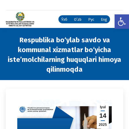
Open
Ўзб
Oʻzb
Рус
Eng
Respublika bo‘ylab savdo va
kommunal xizmatlar bo‘yicha
iste’molchilarning huquqlari himoya
qilinmoqda
You are here:
Iyul
14
2025