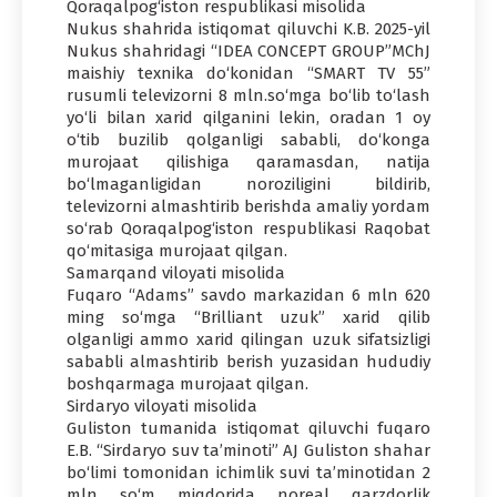
Qoraqalpog‘iston respublikasi misolida
Nukus shahrida istiqomat qiluvchi K.B. 2025-yil
Nukus shahridagi “IDEA CONCEPT GROUP”MChJ
maishiy texnika do‘konidan “SMART TV 55”
rusumli televizorni 8 mln.so‘mga bo‘lib to‘lash
yo‘li bilan xarid qilganini lekin, oradan 1 oy
o‘tib buzilib qolganligi sababli, do‘konga
murojaat qilishiga qaramasdan, natija
bo‘lmaganligidan noroziligini bildirib,
televizorni almashtirib berishda amaliy yordam
so‘rab Qoraqalpog‘iston respublikasi Raqobat
qo‘mitasiga murojaat qilgan.
Samarqand viloyati misolida
Fuqaro “Adams” savdo markazidan 6 mln 620
ming so‘mga “Brilliant uzuk” xarid qilib
olganligi ammo xarid qilingan uzuk sifatsizligi
sababli almashtirib berish yuzasidan hududiy
boshqarmaga murojaat qilgan.
Sirdaryo viloyati misolida
Guliston tumanida istiqomat qiluvchi fuqaro
E.B. “Sirdaryo suv ta’minoti” AJ Guliston shahar
bo‘limi tomonidan ichimlik suvi ta’minotidan 2
mln so‘m miqdorida noreal qarzdorlik