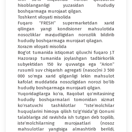
hisoblanganligi yuzasidan hududiy
boshqarmaga murojaat qilgan.
Toshkent viloyati misolida
Fuqaro “FRESH” supermarketdan xarid
qilingan yangi kondisioner mahsulotida
nosozliklar mavjudligidan norozilik bildirib
hududiy boshqarmaga murojaat qilagan.
Xorazm viloyati misolida
Bog‘ot tumanida istiqomat qiluvchi fuqaro J.T
Hazorasp tumanida joylashgan tadbirkorlik
subyektidan 150 kv quvvatga ega “Arion”
rusumli suv chiqarish agregati (nasoz)ni 3 500
000 so‘mga xarid qilganligi lekin mahsulot
kafolat muddatida nosozligidan norozi bo‘lib
hududiy boshqarmaga murojaati qilgan.
Yuqoridagilarga ko‘ra, Raqobat qo‘mitasining
hududiy boshqarmalari tomonidan xizmat
ko‘rsatuvchi tashkilotlar “Iste’molchilar
huquqlarini himoya qilish to‘g‘risida”gi Qonuni
talablariga zid ravishda ish tutgan deb topilib,
iste’molchilarning murojaatlari (nosoz
mahsulotlar yangisiga almashtirib berildi,