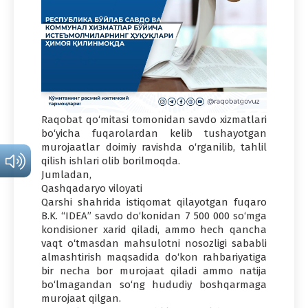
Raqobat qo‘mitasi tomonidan savdo xizmatlari
bo‘yicha fuqarolardan kelib tushayotgan
murojaatlar doimiy ravishda o‘rganilib, tahlil
qilish ishlari olib borilmoqda.
Jumladan,
Qashqadaryo viloyati
Qarshi shahrida istiqomat qilayotgan fuqaro
B.K. “IDEA” savdo do‘konidan 7 500 000 so‘mga
kondisioner xarid qiladi, ammo hech qancha
vaqt o‘tmasdan mahsulotni nosozligi sababli
almashtirish maqsadida do‘kon rahbariyatiga
bir necha bor murojaat qiladi ammo natija
bo‘lmagandan so‘ng hududiy boshqarmaga
murojaat qilgan.