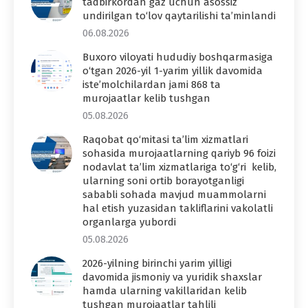
tadbirkordan gaz uchun asossiz
undirilgan to‘lov qaytarilishi ta’minlandi
06.08.2026
Buxoro viloyati hududiy boshqarmasiga
o‘tgan 2026-yil 1-yarim yillik davomida
iste’molchilardan jami 868 ta
murojaatlar kelib tushgan
05.08.2026
Raqobat qo‘mitasi ta’lim xizmatlari
sohasida murojaatlarning qariyb 96 foizi
nodavlat ta’lim xizmatlariga to‘g‘ri kelib,
ularning soni ortib borayotganligi
sababli sohada mavjud muammolarni
hal etish yuzasidan takliflarini vakolatli
organlarga yubordi
05.08.2026
2026-yilning birinchi yarim yilligi
davomida jismoniy va yuridik shaxslar
hamda ularning vakillaridan kelib
tushgan murojaatlar tahlili