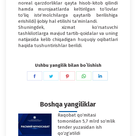
noreal qarzdorliklar qayta hisob-kitob qilindi
hamda murojaatlarda keltirilgan to‘lovlar
to‘liq iste’molchilarga qaytarib berilishiga
erishildi) ijobiy hal etilishi ta’minlandi.
Shuningdek, xizmat ko‘rsatuvchi
tashkilotlarga mavjud tartib-qoidalar va uning
natijasida kelib chiqadigan huquqiy oqibatlari
haqida tushuntirishlar berildi.
Ushbu yangilik bilan boʻlishish
Share
Share
Share
Share
Share
on
on
on
on
on
Facebook
Twitter
Pinterest
WhatsApp
LinkedIn
Boshqa yangiliklar
Raqobat qo‘mitasi
tomonidan 5,7 mlrd so‘mlik
tender yuzasidan ish
qo‘zg‘atildi