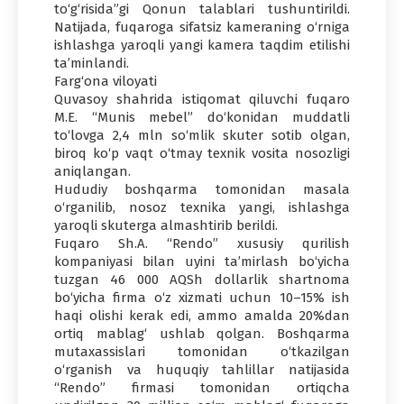
to‘g‘risida”gi Qonun talablari tushuntirildi.
Natijada, fuqaroga sifatsiz kameraning o‘rniga
ishlashga yaroqli yangi kamera taqdim etilishi
ta’minlandi.
Farg‘ona viloyati
Quvasoy shahrida istiqomat qiluvchi fuqaro
M.E. “Munis mebel” do‘konidan muddatli
to‘lovga 2,4 mln so‘mlik skuter sotib olgan,
biroq ko‘p vaqt o‘tmay texnik vosita nosozligi
aniqlangan.
Hududiy boshqarma tomonidan masala
o‘rganilib, nosoz texnika yangi, ishlashga
yaroqli skuterga almashtirib berildi.
Fuqaro Sh.A. “Rendo” xususiy qurilish
kompaniyasi bilan uyini ta’mirlash bo‘yicha
tuzgan 46 000 AQSh dollarlik shartnoma
bo‘yicha firma o‘z xizmati uchun 10–15% ish
haqi olishi kerak edi, ammo amalda 20%dan
ortiq mablag‘ ushlab qolgan. Boshqarma
mutaxassislari tomonidan o‘tkazilgan
o‘rganish va huquqiy tahlillar natijasida
“Rendo” firmasi tomonidan ortiqcha