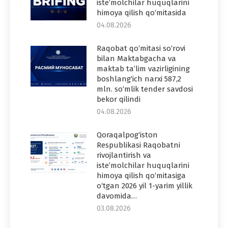
iste’molchilar huquqlarini
himoya qilish qo‘mitasida
04.08.2026
Raqobat qo‘mitasi so‘rovi
bilan Maktabgacha va
maktab ta’lim vazirligining
boshlang‘ich narxi 587,2
mln. so‘mlik tender savdosi
bekor qilindi
04.08.2026
Qoraqalpog‘iston
Respublikasi Raqobatni
rivojlantirish va
iste’molchilar huquqlarini
himoya qilish qo‘mitasiga
o‘tgan 2026 yil 1-yarim yillik
davomida…
03.08.2026