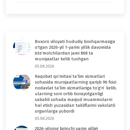
Buxoro viloyati hududiy boshqarmasiga
o‘tgan 2026-yil 1-yarim yillik davomida
iste’molchilardan jami 868 ta
murojaatlar kelib tushgan
05.08.2026
Raqobat qo‘mitasi ta’lim xizmatlari
sohasida murojaatlarning qariyb 96 foizi
nodavlat ta’lim xizmatlariga to‘g‘ri kelib,
ularning soni ortib borayotganligi
sababli sohada mavjud muammolarni
hal etish yuzasidan takliflarini vakolatli
organlarga yubordi
05.08.2026
2026-yilning birinchi yarim yilligi