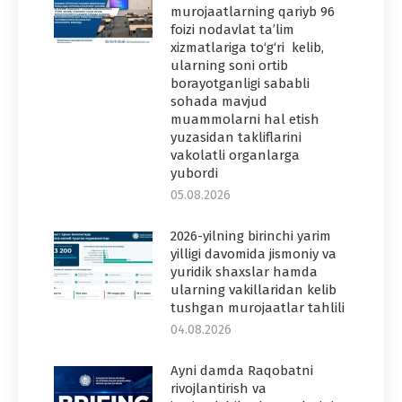
murojaatlarning qariyb 96
foizi nodavlat ta’lim
xizmatlariga to‘g‘ri kelib,
ularning soni ortib
borayotganligi sababli
sohada mavjud
muammolarni hal etish
yuzasidan takliflarini
vakolatli organlarga
yubordi
05.08.2026
2026-yilning birinchi yarim
yilligi davomida jismoniy va
yuridik shaxslar hamda
ularning vakillaridan kelib
tushgan murojaatlar tahlili
04.08.2026
Ayni damda Raqobatni
rivojlantirish va