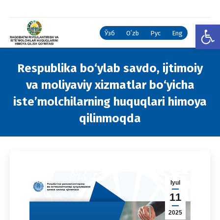
Open
Ўзб
Oʻzb
Рус
Eng
Respublika bo‘ylab savdo, ijtimoiy
va moliyaviy xizmatlar bo‘yicha
iste’molchilarning huquqlari himoya
qilinmoqda
You are here:
Iyul
11
2025