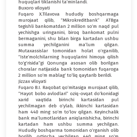
huquqlari tiklanishi ta’minlandi.
Buxoro viloyati
Fuqaro X.Tilavova hududiy boshqarmaga
murojaat qilib, “Mikrokreditbank” ATBga
tegishli bankomatdan 2 million so‘m naqd pul
yechishga uringanini, biroq bankomat pulni
bermaganini, shu bilan birga kartadan ushbu
summa yechilganini ma’lum qilgan.
Mutaxassislar tomonidan holat o‘rganilib,
“Iste’molchilarning huquqlarini himoya qilish
to‘g‘risida”gi Qonunga asosan olib borilgan
choralar natijasida bank tomonidan fuqaroga
2 million so‘m mablag‘ to‘liq qaytarib berildi.
Jizzax viloyati
Fuqaro B.I. Raqobat qo‘mitasiga murojaat qilib,
“Hayot bobo avlodlari” oziq-ovqat do‘konidagi
xarid vaqtida birinchi kartasidan pul
yechilmagan deb o‘ylab, ikkinchi kartasidan
ham 440 ming so‘m to‘lov qilgan. Keyinchalik
bank ma’lumotlaridan aniqlanishicha, birinchi
kartadan ham ushbu summa yechilgan.
Hududiy boshqarma tomonidan o‘rganish olib
borilib, ortiqcha yechilgan 440 ming so‘m