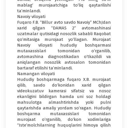
mablag‘ murojaatchiga to‘liq qaytarilishi
ta’minlandi.
Navoiy viloyati
Fuqaro F.B. “Billur avto savdo Navoiy” MChJdan
xarid qilgan “DAMAS 2” avtomashinasi
uzatmalar qutisidagi nosozlik sababli Raqobat
qo‘mitasiga murojaat yo‘llagan. Murojaat
Navoiy viloyati hududiy boshqarmasi
mutaxassislari tomonidan o‘rganilib,
avtomashina diagnostikadan o‘tkazildi va
aniqlangan nosozlik avtosalon tomonidan
bartaraf etilishi ta’minlandi.
Namangan viloyati
Hududiy boshqarmaga fuqaro X.B. murojaat
qilib, savdo do‘konidan xarid qilgan
videokuzatuv kamerasi sifatsiz va nosoz
ekanligini bildirgan hamda uni soz holdagi
mahsulotga almashtirishda yoki pulni
qaytarishda amaliy yordam so‘ragan. Hududiy
boshqarma mutaxassislari tomonidan
murojaat o‘rganilib, do‘kon xodimlariga
“Iste’molchilarning huquqlarini himoya qilish