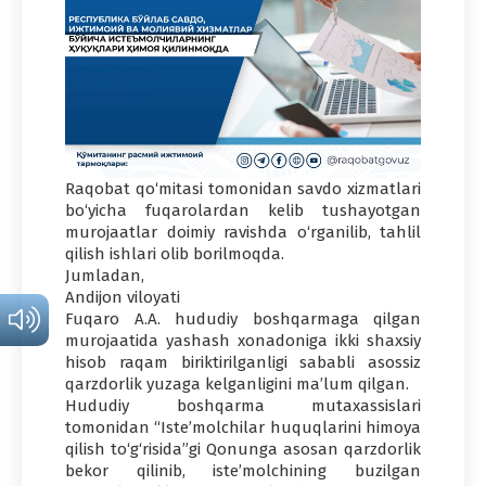
Raqobat qo‘mitasi tomonidan savdo xizmatlari
bo‘yicha fuqarolardan kelib tushayotgan
murojaatlar doimiy ravishda o‘rganilib, tahlil
qilish ishlari olib borilmoqda.
Jumladan,
Andijon viloyati
Fuqaro A.A. hududiy boshqarmaga qilgan
murojaatida yashash xonadoniga ikki shaxsiy
hisob raqam biriktirilganligi sababli asossiz
qarzdorlik yuzaga kelganligini ma’lum qilgan.
Hududiy boshqarma mutaxassislari
tomonidan “Iste’molchilar huquqlarini himoya
qilish to‘g‘risida”gi Qonunga asosan qarzdorlik
bekor qilinib, iste’molchining buzilgan