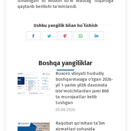
undirilgan 30 million so‘m mablag‘ fuqaroga
qaytarib berilishi ta’minlandi.
Ushbu yangilik bilan boʻlishish
Share
Share
Share
Share
Share
on
on
on
on
on
Facebook
Twitter
Pinterest
WhatsApp
LinkedIn
Boshqa yangiliklar
Buxoro viloyati hududiy
boshqarmasiga o‘tgan 2026-
yil 1-yarim yillik davomida
iste’molchilardan jami 868
ta murojaatlar kelib
tushgan
05.08.2026
Raqobat qo‘mitasi ta’lim
xizmatlari sohasida