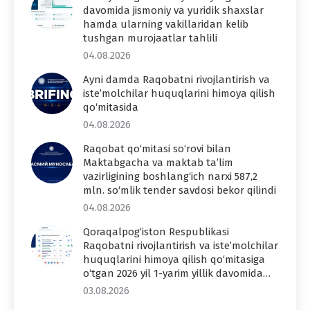
davomida jismoniy va yuridik shaxslar
hamda ularning vakillaridan kelib
tushgan murojaatlar tahlili
04.08.2026
Ayni damda Raqobatni rivojlantirish va
iste’molchilar huquqlarini himoya qilish
qo‘mitasida
04.08.2026
Raqobat qo‘mitasi so‘rovi bilan
Maktabgacha va maktab ta’lim
vazirligining boshlang‘ich narxi 587,2
mln. so‘mlik tender savdosi bekor qilindi
04.08.2026
Qoraqalpog‘iston Respublikasi
Raqobatni rivojlantirish va iste’molchilar
huquqlarini himoya qilish qo‘mitasiga
o‘tgan 2026 yil 1-yarim yillik davomida…
03.08.2026