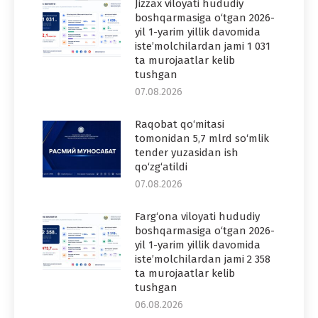
Jizzax viloyati hududiy
boshqarmasiga o‘tgan 2026-
yil 1-yarim yillik davomida
iste’molchilardan jami 1 031
ta murojaatlar kelib
tushgan
07.08.2026
Raqobat qo‘mitasi
tomonidan 5,7 mlrd so‘mlik
tender yuzasidan ish
qo‘zg‘atildi
07.08.2026
Farg‘ona viloyati hududiy
boshqarmasiga o‘tgan 2026-
yil 1-yarim yillik davomida
iste’molchilardan jami 2 358
ta murojaatlar kelib
tushgan
06.08.2026