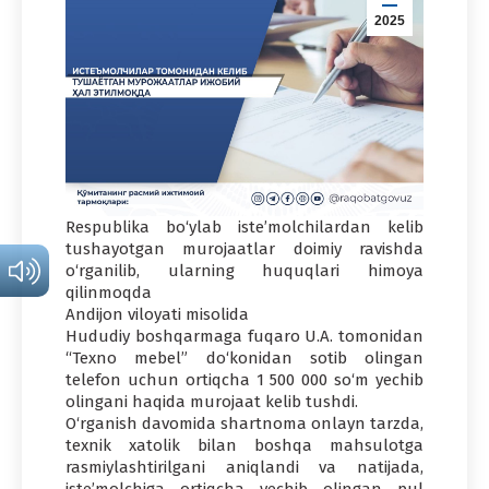
2025
Respublika bo‘ylab iste’molchilardan kelib
tushayotgan murojaatlar doimiy ravishda
o‘rganilib, ularning huquqlari himoya
qilinmoqda
Andijon viloyati misolida
Hududiy boshqarmaga fuqaro U.A. tomonidan
“Texno mebel” do‘konidan sotib olingan
telefon uchun ortiqcha 1 500 000 so‘m yechib
olingani haqida murojaat kelib tushdi.
O‘rganish davomida shartnoma onlayn tarzda,
texnik xatolik bilan boshqa mahsulotga
rasmiylashtirilgani aniqlandi va natijada,
iste’molchiga ortiqcha yechib olingan pul