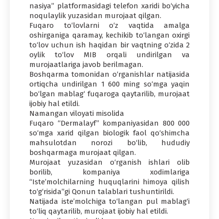
nasiya” platformasidagi telefon xaridi bo‘yicha
noqulaylik yuzasidan murojaat qilgan.
Fuqaro to‘lovlarni o‘z vaqtida amalga
oshirganiga qaramay, kechikib to‘langan oxirgi
to‘lov uchun ish haqidan bir vaqtning o‘zida 2
oylik to‘lov MIB orqali undirilgan va
murojaatlariga javob berilmagan.
Boshqarma tomonidan o‘rganishlar natijasida
ortiqcha undirilgan 1 600 ming so‘mga yaqin
bo‘lgan mablag‘ fuqaroga qaytarilib, murojaat
ijobiy hal etildi.
Namangan viloyati misolida
Fuqaro “Dermalayf” kompaniyasidan 800 000
so‘mga xarid qilgan biologik faol qo‘shimcha
mahsulotdan norozi bo‘lib, hududiy
boshqarmaga murojaat qilgan.
Murojaat yuzasidan o‘rganish ishlari olib
borilib, kompaniya xodimlariga
“Iste’molchilarning huquqlarini himoya qilish
to‘g‘risida”gi Qonun talablari tushuntirildi.
Natijada iste’molchiga to‘langan pul mablag‘i
to‘liq qaytarilib, murojaat ijobiy hal etildi.