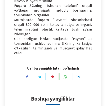
Navoiy viloyati misolida
Fuqaro S.X.ning “Ishonch telefoni” orqali
yo‘llagan murojaati hududiy boshqarma
tomonidan o‘rganildi.
Murojaatda fuqaro “Paynet” shoxobchasi
orqali 800 000 so‘m to‘lov amalga oshirgani,
lekin mablag‘ plastik kartaga tushmagani
bildirilgan.
Olib borilgan ishlar natijasida “Paynet” AJ
tomonidan ushbu summa S.X.ning kartasiga
o‘tkazilishi ta’minlandi va murojaat ijobiy hal
etildi.
Ushbu yangilik bilan boʻlishish
Share
Share
Share
Share
Share
on
on
on
on
on
Facebook
Twitter
Pinterest
WhatsApp
LinkedIn
Boshqa yangiliklar