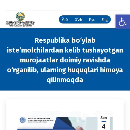
Open
Ўзб
Oʻzb
Рус
Eng
Respublika bo‘ylab
iste’molchilardan kelib tushayotgan
murojaatlar doimiy ravishda
o‘rganilib, ularning huquqlari himoya
qilinmoqda
You are here:
Sen
4