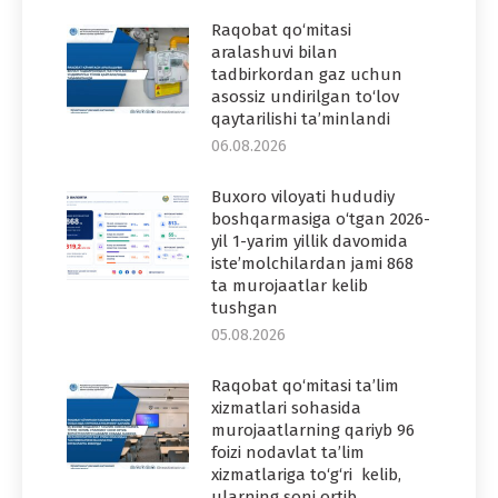
Raqobat qo‘mitasi
aralashuvi bilan
tadbirkordan gaz uchun
asossiz undirilgan to‘lov
qaytarilishi ta’minlandi
06.08.2026
Buxoro viloyati hududiy
boshqarmasiga o‘tgan 2026-
yil 1-yarim yillik davomida
iste’molchilardan jami 868
ta murojaatlar kelib
tushgan
05.08.2026
Raqobat qo‘mitasi ta’lim
xizmatlari sohasida
murojaatlarning qariyb 96
foizi nodavlat ta’lim
xizmatlariga to‘g‘ri kelib,
ularning soni ortib