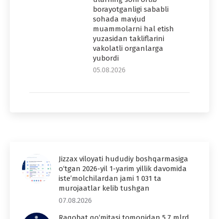
borayotganligi sababli
sohada mavjud
muammolarni hal etish
yuzasidan takliflarini
vakolatli organlarga
yubordi
05.08.2026
Jizzax viloyati hududiy boshqarmasiga
o‘tgan 2026-yil 1-yarim yillik davomida
iste’molchilardan jami 1 031 ta
murojaatlar kelib tushgan
07.08.2026
Raqobat qo‘mitasi tomonidan 5,7 mlrd