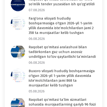
so‘mlik tender yuzasidan ish qo‘zg‘atildi
07.08.2026
Farg‘ona viloyati hududiy
boshqarmasiga o‘tgan 2026-yil 1-yarim
yillik davomida iste’molchilardan jami 2
358 ta murojaatlar kelib tushgan
06.08.2026
Raqobat qo‘mitasi aralashuvi bilan
tadbirkordan gaz uchun asossiz
undirilgan to‘lov qaytarilishi ta’minlandi
06.08.2026
Buxoro viloyati hududiy boshqarmasiga
o‘tgan 2026-yil 1-yarim yillik davomida
iste’molchilardan jami 868 ta
murojaatlar kelib tushgan
05.08.2026
Raqobat qo‘mitasi ta’lim xizmatlari
sohasida murojaatlarning qariyb 96 foizi