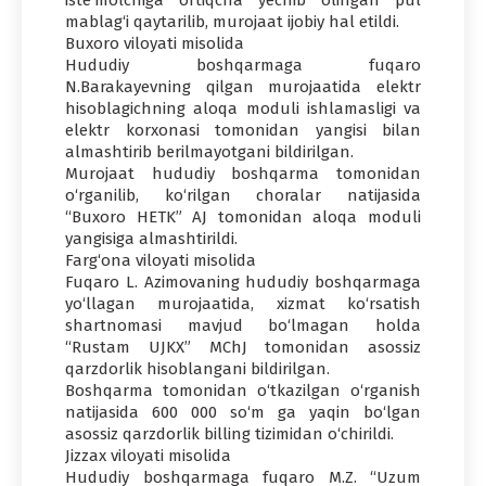
mablag‘i qaytarilib, murojaat ijobiy hal etildi.
Buxoro viloyati misolida
Hududiy boshqarmaga fuqaro
N.Barakayevning qilgan murojaatida elektr
hisoblagichning aloqa moduli ishlamasligi va
elektr korxonasi tomonidan yangisi bilan
almashtirib berilmayotgani bildirilgan.
Murojaat hududiy boshqarma tomonidan
o‘rganilib, ko‘rilgan choralar natijasida
“Buxoro HETK” AJ tomonidan aloqa moduli
yangisiga almashtirildi.
Farg‘ona viloyati misolida
Fuqaro L. Azimovaning hududiy boshqarmaga
yo‘llagan murojaatida, xizmat ko‘rsatish
shartnomasi mavjud bo‘lmagan holda
“Rustam UJKX” MChJ tomonidan asossiz
qarzdorlik hisoblangani bildirilgan.
Boshqarma tomonidan o‘tkazilgan o‘rganish
natijasida 600 000 so‘m ga yaqin bo‘lgan
asossiz qarzdorlik billing tizimidan o‘chirildi.
Jizzax viloyati misolida
Hududiy boshqarmaga fuqaro M.Z. “Uzum