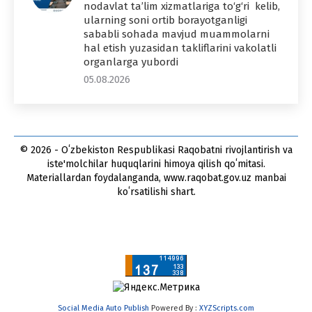
nodavlat ta’lim xizmatlariga to‘g‘ri kelib,
ularning soni ortib borayotganligi
sababli sohada mavjud muammolarni
hal etish yuzasidan takliflarini vakolatli
organlarga yubordi
05.08.2026
© 2026 - Oʻzbekiston Respublikasi Raqobatni rivojlantirish va
iste'molchilar huquqlarini himoya qilish qoʻmitasi.
Materiallardan foydalanganda, www.raqobat.gov.uz manbai
koʻrsatilishi shart.
Social Media Auto Publish
Powered By :
XYZScripts.com