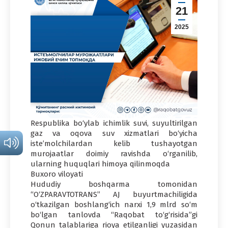
21
2025
Respublika bo‘ylab ichimlik suvi, suyultirilgan
gaz va oqova suv xizmatlari bo‘yicha
iste’molchilardan kelib tushayotgan
murojaatlar doimiy ravishda o‘rganilib,
ularning huquqlari himoya qilinmoqda
Buxoro viloyati
Hududiy boshqarma tomonidan
“O‘ZPARAVTOTRANS” AJ buyurtmachiligida
o‘tkazilgan boshlang‘ich narxi 1,9 mlrd so‘m
bo‘lgan tanlovda “Raqobat to‘g‘risida”gi
Qonun talablariga rioya etilganligi yuzasidan