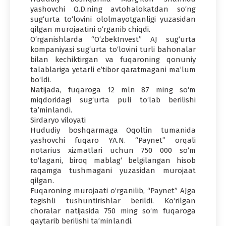
yashovchi Q.D.ning avtohalokatdan so‘ng
sug‘urta to‘lovini ololmayotganligi yuzasidan
qilgan murojaatini o‘rganib chiqdi.
O‘rganishlarda “O‘zbekInvest” AJ sug‘urta
kompaniyasi sug‘urta to‘lovini turli bahonalar
bilan kechiktirgan va fuqaroning qonuniy
talablariga yetarli e’tibor qaratmagani ma’lum
bo‘ldi.
Natijada, fuqaroga 12 mln 87 ming so‘m
miqdoridagi sug‘urta puli to‘lab berilishi
ta’minlandi.
Sirdaryo viloyati
Hududiy boshqarmaga Oqoltin tumanida
yashovchi fuqaro YA.N. “Paynet” orqali
notarius xizmatlari uchun 750 000 so‘m
to‘lagani, biroq mablag‘ belgilangan hisob
raqamga tushmagani yuzasidan murojaat
qilgan.
Fuqaroning murojaati o‘rganilib, “Paynet” AJga
tegishli tushuntirishlar berildi. Ko‘rilgan
choralar natijasida 750 ming so‘m fuqaroga
qaytarib berilishi ta’minlandi.