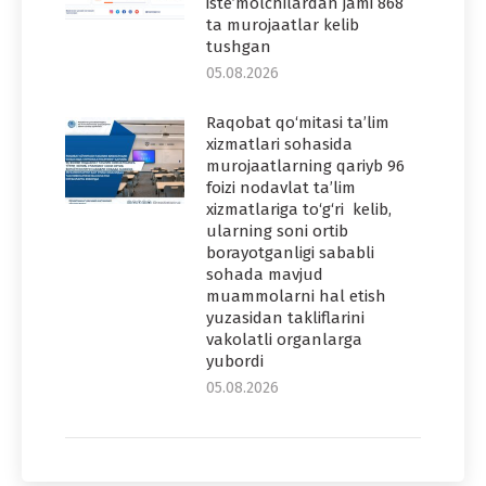
iste’molchilardan jami 868
ta murojaatlar kelib
tushgan
05.08.2026
Raqobat qo‘mitasi ta’lim
xizmatlari sohasida
murojaatlarning qariyb 96
foizi nodavlat ta’lim
xizmatlariga to‘g‘ri kelib,
ularning soni ortib
borayotganligi sababli
sohada mavjud
muammolarni hal etish
yuzasidan takliflarini
vakolatli organlarga
yubordi
05.08.2026