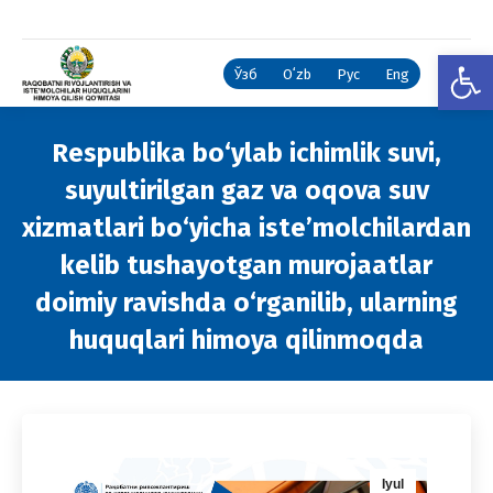
Open
Ўзб
Oʻzb
Рус
Eng
Respublika bo‘ylab ichimlik suvi,
suyultirilgan gaz va oqova suv
xizmatlari bo‘yicha iste’molchilardan
kelib tushayotgan murojaatlar
doimiy ravishda o‘rganilib, ularning
huquqlari himoya qilinmoqda
You are here:
Iyul