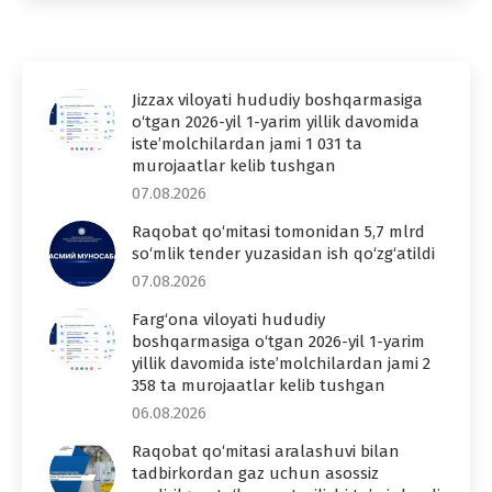
Jizzax viloyati hududiy boshqarmasiga
o‘tgan 2026-yil 1-yarim yillik davomida
iste’molchilardan jami 1 031 ta
murojaatlar kelib tushgan
07.08.2026
Raqobat qo‘mitasi tomonidan 5,7 mlrd
so‘mlik tender yuzasidan ish qo‘zg‘atildi
07.08.2026
Farg‘ona viloyati hududiy
boshqarmasiga o‘tgan 2026-yil 1-yarim
yillik davomida iste’molchilardan jami 2
358 ta murojaatlar kelib tushgan
06.08.2026
Raqobat qo‘mitasi aralashuvi bilan
tadbirkordan gaz uchun asossiz