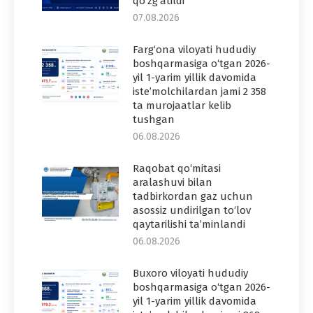
qo‘zg‘atildi
07.08.2026
Farg‘ona viloyati hududiy
boshqarmasiga o‘tgan 2026-
yil 1-yarim yillik davomida
iste’molchilardan jami 2 358
ta murojaatlar kelib
tushgan
06.08.2026
Raqobat qo‘mitasi
aralashuvi bilan
tadbirkordan gaz uchun
asossiz undirilgan to‘lov
qaytarilishi ta’minlandi
06.08.2026
Buxoro viloyati hududiy
boshqarmasiga o‘tgan 2026-
yil 1-yarim yillik davomida