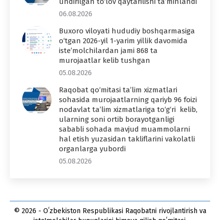
undirilgan to‘lov qaytarilishi ta’minlandi
06.08.2026
Buxoro viloyati hududiy boshqarmasiga
o‘tgan 2026-yil 1-yarim yillik davomida
iste’molchilardan jami 868 ta
murojaatlar kelib tushgan
05.08.2026
Raqobat qo‘mitasi ta’lim xizmatlari
sohasida murojaatlarning qariyb 96 foizi
nodavlat ta’lim xizmatlariga to‘g‘ri kelib,
ularning soni ortib borayotganligi
sababli sohada mavjud muammolarni
hal etish yuzasidan takliflarini vakolatli
organlarga yubordi
05.08.2026
© 2026 - Oʻzbekiston Respublikasi Raqobatni rivojlantirish va