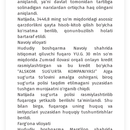
aniqlandi, ya’ni davlat tomonidan tartibga
solinadigan narxlardan ortiqcha haq olingani
aniqlandi.
Natijada, 3446,8 ming so‘m miqdoridagi asossiz
qarzdorlikni qayta hisob-kitob qilish bo‘yicha
ko‘rsatma berilib, qonunbuzilish holati
bartaraf etildi.
Navoiy viloyati
Hududiy boshqarma Navoiy shahrida
istiqomat qiluvchi fuqaro YU.G. 30 mln so‘m
miqdorida Zumrad ilovasi orqali onlayn kredit
rasmiylashtirgan va bu kredit bo‘yicha
“ALSKOM SUG’URTA KOMPANIYASI” AJga
sug‘urta to‘lovini amalga oshirgani, biroq
sug‘urta polisi taqdim etilmagani yuzasidan
tushgan murojaatni o‘rganib chiqdi.
Natijada sug‘urta polisi rasmiylashtirilib
fuqaroga yetkazib berilishi ta’minlandi. Shu
bilan birga, fuqaroga uning huquq va
imtiyozlari yuzasidan huquqiy tushuntirishlar
berildi.
Farg‘ona viloyati
Hududiy boshqarma Marg‘ilon shahrida