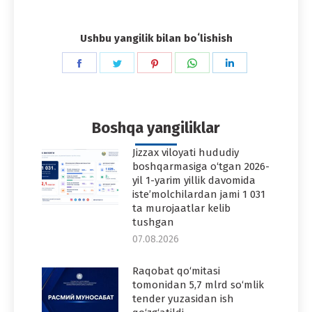
Ushbu yangilik bilan boʻlishish
Share
Share
Share
Share
Share
on
on
on
on
on
Facebook
Twitter
Pinterest
WhatsApp
LinkedIn
Boshqa yangiliklar
Jizzax viloyati hududiy
boshqarmasiga o‘tgan 2026-
yil 1-yarim yillik davomida
iste’molchilardan jami 1 031
ta murojaatlar kelib
tushgan
07.08.2026
Raqobat qo‘mitasi
tomonidan 5,7 mlrd so‘mlik
tender yuzasidan ish