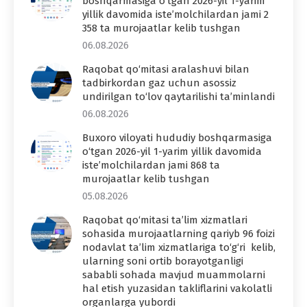
boshqarmasiga o‘tgan 2026-yil 1-yarim
yillik davomida iste’molchilardan jami 2
358 ta murojaatlar kelib tushgan
06.08.2026
Raqobat qo‘mitasi aralashuvi bilan
tadbirkordan gaz uchun asossiz
undirilgan to‘lov qaytarilishi ta’minlandi
06.08.2026
Buxoro viloyati hududiy boshqarmasiga
o‘tgan 2026-yil 1-yarim yillik davomida
iste’molchilardan jami 868 ta
murojaatlar kelib tushgan
05.08.2026
Raqobat qo‘mitasi ta’lim xizmatlari
sohasida murojaatlarning qariyb 96 foizi
nodavlat ta’lim xizmatlariga to‘g‘ri kelib,
ularning soni ortib borayotganligi
sababli sohada mavjud muammolarni
hal etish yuzasidan takliflarini vakolatli
organlarga yubordi