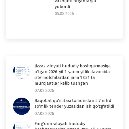
vakolatli organlarga
yubordi
05.08.2026
Jizzax viloyati hududiy boshqarmasiga
o‘tgan 2026-yil 1-yarim yillik davomida
iste’molchilardan jami 1 031 ta
murojaatlar kelib tushgan
07.08.2026
Raqobat qo‘mitasi tomonidan 5,7 mlrd
so‘mlik tender yuzasidan ish qo‘zg‘atildi
07.08.2026
Farg‘ona viloyati hududiy