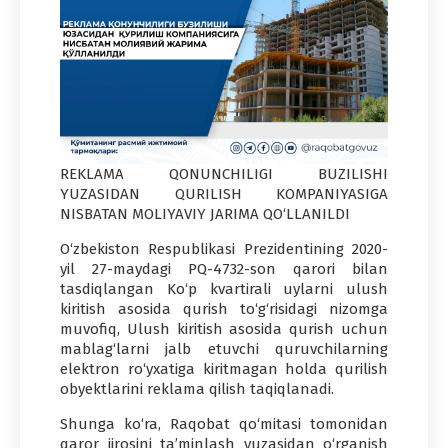
REKLAMA QONUNCHILIGI BUZILISHI
YUZASIDAN QURILISH KOMPANIYASIGA
NISBATAN MOLIYAVIY JARIMA QO‘LLANILDI
O‘zbekiston Respublikasi Prezidentining 2020-
yil 27-maydagi PQ-4732-son qarori bilan
tasdiqlangan Ko‘p kvartirali uylarni ulush
kiritish asosida qurish to‘g‘risidagi nizomga
muvofiq, Ulush kiritish asosida qurish uchun
mablag‘larni jalb etuvchi quruvchilarning
elektron ro‘yxatiga kiritmagan holda qurilish
obyektlarini reklama qilish taqiqlanadi.
Shunga ko‘ra, Raqobat qo‘mitasi tomonidan
qaror ijrosini ta’minlash yuzasidan o‘rganish