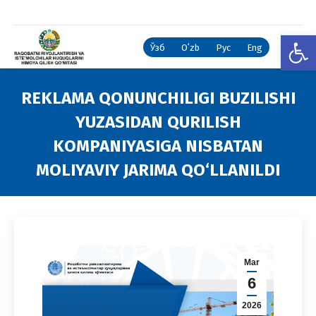
Open
Ўзб
Oʻzb
Рус
Eng
REKLAMA QONUNCHILIGI BUZILISHI
YUZASIDAN QURILISH
KOMPANIYASIGA NISBATAN
MOLIYAVIY JARIMA QO‘LLANILDI
You are here:
Mar
6
2026