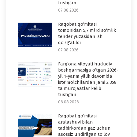
tushgan
07.08.2026
Raqobat qo‘mitasi
tomonidan 5,7 mlrd so‘mlik
tender yuzasidan ish
qo‘zg‘atildi
07.08.2026
Farg‘ona viloyati hududiy
boshqarmasiga o‘tgan 2026-
yil 1-yarim yillik davomida
iste’molchilardan jami 2 358
ta murojaatlar kelib
tushgan
06.08.2026
Raqobat qo‘mitasi
aralashuvi bilan
tadbirkordan gaz uchun
asossiz undirilgan to‘lov