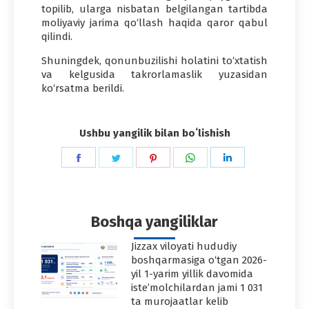
topilib, ularga nisbatan belgilangan tartibda
moliyaviy jarima qo‘llash haqida qaror qabul
qilindi.
Shuningdek, qonunbuzilishi holatini to‘xtatish
va kelgusida takrorlamaslik yuzasidan
ko‘rsatma berildi.
Ushbu yangilik bilan boʻlishish
Share
Share
Share
Share
Share
on
on
on
on
on
Facebook
Twitter
Pinterest
WhatsApp
LinkedIn
Boshqa yangiliklar
Jizzax viloyati hududiy
boshqarmasiga o‘tgan 2026-
yil 1-yarim yillik davomida
iste’molchilardan jami 1 031
ta murojaatlar kelib