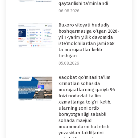
qaytarilishi ta’minlandi
06.08.2026
Buxoro viloyati hududiy
boshqarmasiga o‘tgan 2026-
yil 1-yarim yillik davomida
iste’molchilardan jami 868
ta murojaatlar kelib
tushgan
05.08.2026
Raqobat qo‘mitasi ta’lim
xizmatlari sohasida
murojaatlarning qariyb 96
foizi nodavlat ta’lim
xizmatlariga to‘g‘ri kelib,
ularning soni ortib
borayotganligi sababli
sohada mavjud
muammolarni hal etish
yuzasidan takliflarini