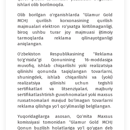
ishlari olib borilmoqda.
Olib borilgan o‘rganishlarda “Glamur Gold
MCHJ qurilish korxonasining qurilish
majmualari elektron ro‘yxatga kiritilmaganligi,
biroq ushbu turar joy majmuasi ijtimoiy
tarmoqlarda reklama qilinayotganligi
aniqlangan.
O‘zbekiston Respublikasining “Reklama
to‘g‘risida”gi Qonunining 16-moddasiga
muvofiq, ishlab chiqarilishi yoki realizatsiya
qilinishi qonunda taqiqlangan tovarlarni,
shuningdek, ishlab chiqarilishi va (yoki)
realizatsiya qilinishi uchun tegishli
sertifikatlari va litsenziyalari, majburiy
sertifikatlashtirish guvohnomalari yoki maxsus
ruxsatnomalari mavjud bo‘lmagan tovarlarni
reklama qilishga yo‘l qo‘yilmasligi belgilangan.
Yuqoridagilarga asosan, Qo‘mita Maxsus
komissiyasi tomonidan “Glamur Gold MCHJ
Qonun buzilish holatlariga yo‘l qo‘ygan deb