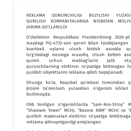
REKLAMA QONUNCHILIGI BUZILISHI YUZASI
QURILISH KOMPANIYALARIGA NISBATAN MOLIY
JARIMA QO‘LLANILDI
O‘zbekiston Respublikasi Prezidentining 2020-yil
maydagi PQ-4732-son qarori bilan tasdiqlangan 
kvartirali uylarni ulush kiritish asosida qu
to‘g‘risidagi nizomga muvofiq, Ulush kiritish aso
qurish uchun mablag‘larni jalb etuv
quruvchilarning elektron ro‘yxatiga kiritmagan h
qurilish obyektlarini reklama qilish taqiqlanadi.
Shunga ko‘ra, Raqobat qo‘mitasi tomonidan q
ijrosini ta’minlash yuzasidan o‘rganish ishlari 
borilmoqda.
Olib borilgan o‘rganishlarda “Sam-Ros-Stroy” M
“Shaxram Tower” MCHJ, “Baxora KBM” MCHJ va “
qurilish majmualari elektron ro‘yxatga kiritilmag
reklama qilinayotganligi aniqlangan.