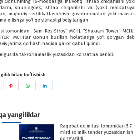
”gi Qonunining 16-moddasiga muvofiq, ishlab chiqarilishi yoki
arni, shuningdek, ishlab chiqarilishi va (yoki) realizatsiya
yalari, majburiy sertifikatlashtirish guvohnomalari yoki maxsus
 qilishga yo‘l qo‘yilmasligi belgilangan.
asi tomonidan “Sam-Ros-Stroy” MCHJ, “Shaxram Tower” MCHJ,
ER” MCHJlar Qonun buzilish holatlariga yo‘l qo‘ygan deb
viy jarima qo‘llash haqida qaror qabul qilindi.
elgusida takrorlamaslik yuzasidan ko‘rsatma berildi.
ilik bilan boʻlishish
hare
Share
Share
Share
n
on
on
on
k
witter
Pinterest
WhatsApp
LinkedIn
a yangiliklar
Raqobat qo‘mitasi tomonidan 5,7
-
mlrd so‘mlik tender yuzasidan ish
qo‘zg‘atildi