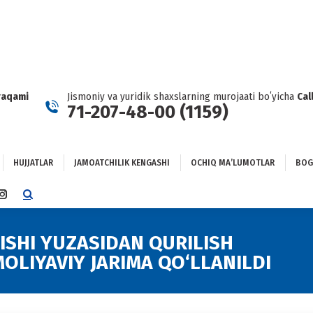
HUJJATLAR
JAMOATCHILIK KENGASHI
OCHIQ MAʼLUMOTLAR
GʻLANISH
raqami
Jismoniy va yuridik shaxslarning murojaati boʻyicha
Cal
71-207-48-00 (1159)
HUJJATLAR
JAMOATCHILIK KENGASHI
OCHIQ MAʼLUMOTLAR
BOG
TTER
INSTAGRAM
E
PAGE
NS
OPENS
ISHI YUZASIDAN QURILISH
IN
OLIYAVIY JARIMA QO‘LLANILDI
NEW
DOW
WINDOW