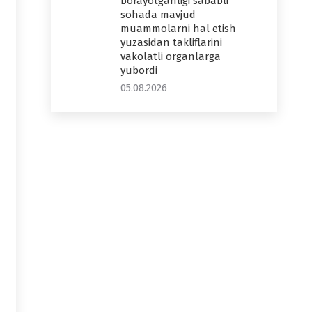
borayotganligi sababli
sohada mavjud
muammolarni hal etish
yuzasidan takliflarini
vakolatli organlarga
yubordi
05.08.2026