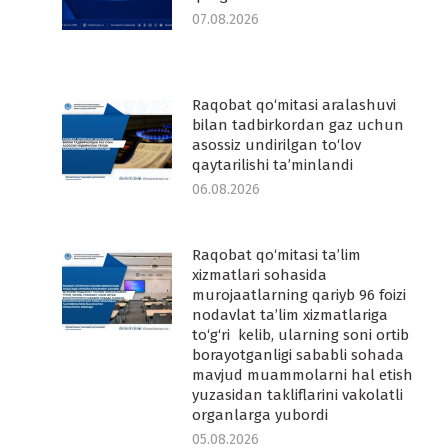
07.08.2026
Raqobat qo‘mitasi aralashuvi
-
bilan tadbirkordan gaz uchun
asossiz undirilgan to‘lov
qaytarilishi ta’minlandi
06.08.2026
Raqobat qo‘mitasi ta’lim
-
xizmatlari sohasida
murojaatlarning qariyb 96 foizi
nodavlat ta’lim xizmatlariga
to‘g‘ri kelib, ularning soni ortib
borayotganligi sababli sohada
mavjud muammolarni hal etish
yuzasidan takliflarini vakolatli
organlarga yubordi
05.08.2026