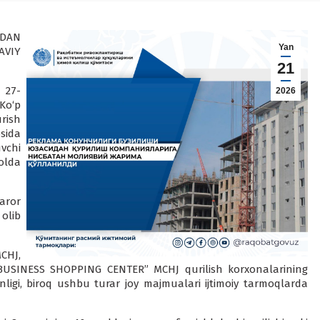
DAN
Yan
AVIY
21
 27-
2026
Ko‘p
rish
sida
chi
olda
aror
olib
CHJ,
BUSINESS SHOPPING CENTER” MCHJ qurilish korxonalarining
anligi, biroq ushbu turar joy majmualari ijtimoiy tarmoqlarda