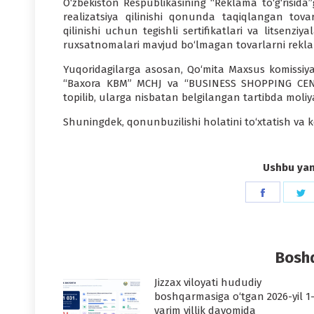
O‘zbekiston Respublikasining “Reklama to‘g‘risida
realizatsiya qilinishi qonunda taqiqlangan tovarl
qilinishi uchun tegishli sertifikatlari va litsenzi
ruxsatnomalari mavjud bo‘lmagan tovarlarni reklama
Yuqoridagilarga asosan, Qo‘mita Maxsus komissiy
“Baxora KBM” MCHJ va “BUSINESS SHOPPING CENT
topilib, ularga nisbatan belgilangan tartibda moliya
Shuningdek, qonunbuzilishi holatini to‘xtatish va k
Ushbu yang
Share
S
on
o
Faceboo
T
Boshq
Jizzax viloyati hududiy
boshqarmasiga o‘tgan 2026-yil 1
yarim yillik davomida