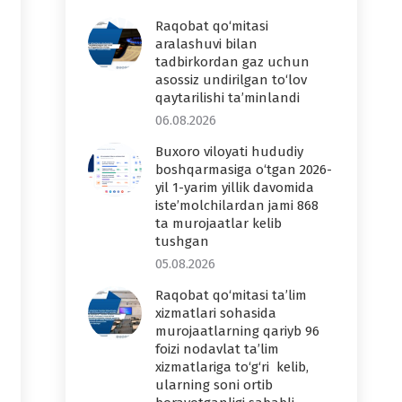
Raqobat qo‘mitasi
aralashuvi bilan
tadbirkordan gaz uchun
asossiz undirilgan to‘lov
qaytarilishi ta’minlandi
06.08.2026
Buxoro viloyati hududiy
boshqarmasiga o‘tgan 2026-
yil 1-yarim yillik davomida
iste’molchilardan jami 868
ta murojaatlar kelib
tushgan
05.08.2026
Raqobat qo‘mitasi ta’lim
xizmatlari sohasida
murojaatlarning qariyb 96
foizi nodavlat ta’lim
xizmatlariga to‘g‘ri kelib,
ularning soni ortib