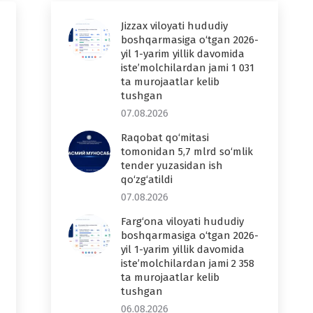
Jizzax viloyati hududiy
boshqarmasiga o‘tgan 2026-
yil 1-yarim yillik davomida
iste’molchilardan jami 1 031
ta murojaatlar kelib
tushgan
07.08.2026
Raqobat qo‘mitasi
tomonidan 5,7 mlrd so‘mlik
tender yuzasidan ish
qo‘zg‘atildi
07.08.2026
Farg‘ona viloyati hududiy
boshqarmasiga o‘tgan 2026-
yil 1-yarim yillik davomida
iste’molchilardan jami 2 358
ta murojaatlar kelib
tushgan
06.08.2026