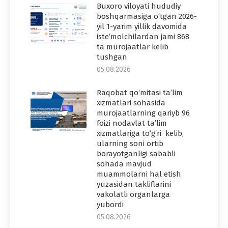
Buxoro viloyati hududiy
boshqarmasiga o‘tgan 2026-
yil 1-yarim yillik davomida
iste’molchilardan jami 868
ta murojaatlar kelib
tushgan
05.08.2026
Raqobat qo‘mitasi ta’lim
xizmatlari sohasida
murojaatlarning qariyb 96
foizi nodavlat ta’lim
xizmatlariga to‘g‘ri kelib,
ularning soni ortib
borayotganligi sababli
sohada mavjud
muammolarni hal etish
yuzasidan takliflarini
vakolatli organlarga
yubordi
05.08.2026