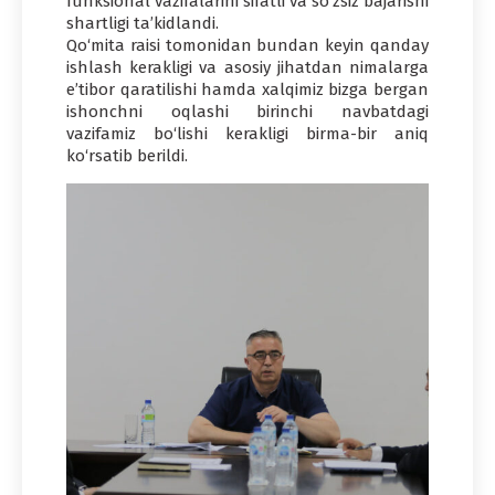
funksional vazifalarini sifatli va so‘zsiz bajarishi
shartligi ta’kidlandi.
Qo‘mita raisi tomonidan bundan keyin qanday
ishlash kerakligi va asosiy jihatdan nimalarga
e’tibor qaratilishi hamda xalqimiz bizga bergan
ishonchni oqlashi birinchi navbatdagi
vazifamiz bo‘lishi kerakligi birma-bir aniq
ko‘rsatib berildi.