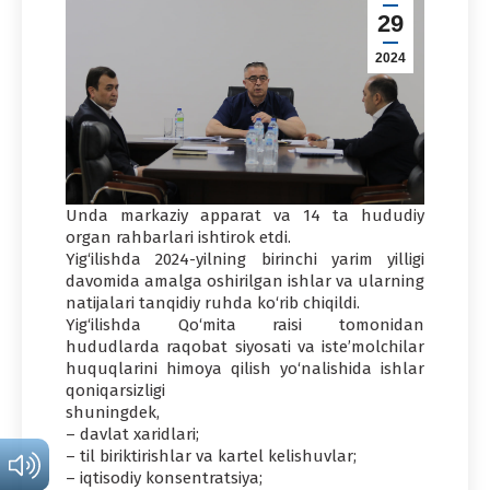
29
2024
Unda markaziy apparat va 14 ta hududiy
organ rahbarlari ishtirok etdi.
Yig‘ilishda 2024-yilning birinchi yarim yilligi
davomida amalga oshirilgan ishlar va ularning
natijalari tanqidiy ruhda ko‘rib chiqildi.
Yig‘ilishda Qo‘mita raisi tomonidan
hududlarda raqobat siyosati va iste’molchilar
huquqlarini himoya qilish yo‘nalishida ishlar
qoniqarsizligi
shuningdek,
– davlat xaridlari;
– til biriktirishlar va kartel kelishuvlar;
– iqtisodiy konsentratsiya;