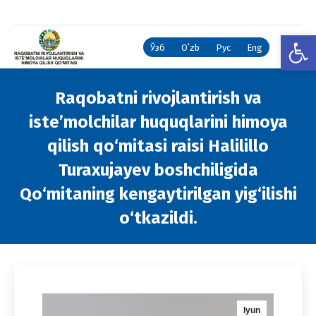
Open
Ўзб
Oʻzb
Рус
Eng
Raqobatni rivojlantirish va
iste’molchilar huquqlarini himoya
qilish qo‘mitasi raisi Halilillo
Turaxujayev boshchiligida
Qo‘mitaning kengaytirilgan yig‘ilishi
o‘tkazildi.
You are here:
Iyun