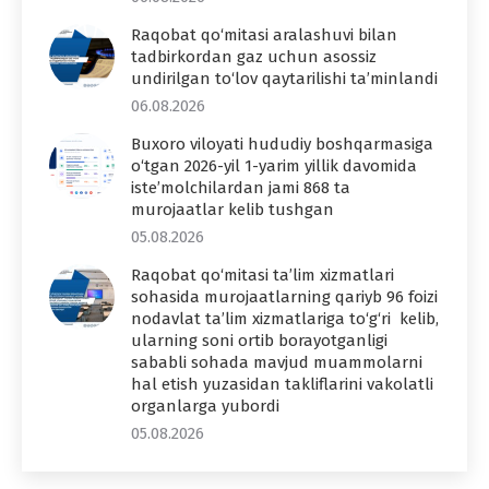
Raqobat qo‘mitasi aralashuvi bilan
tadbirkordan gaz uchun asossiz
undirilgan to‘lov qaytarilishi ta’minlandi
06.08.2026
Buxoro viloyati hududiy boshqarmasiga
o‘tgan 2026-yil 1-yarim yillik davomida
iste’molchilardan jami 868 ta
murojaatlar kelib tushgan
05.08.2026
Raqobat qo‘mitasi ta’lim xizmatlari
sohasida murojaatlarning qariyb 96 foizi
nodavlat ta’lim xizmatlariga to‘g‘ri kelib,
ularning soni ortib borayotganligi
sababli sohada mavjud muammolarni
hal etish yuzasidan takliflarini vakolatli
organlarga yubordi
05.08.2026