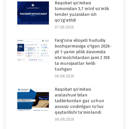
Raqobat qo‘mitasi
tomonidan 5,7 mlrd so‘mlik
tender yuzasidan ish
qo‘zg‘atildi
07.08.2026
Farg‘ona viloyati hududiy
boshqarmasiga o‘tgan 2026-
yil 1-yarim yillik davomida
iste’molchilardan jami 2 358
ta murojaatlar kelib
tushgan
06.08.2026
Raqobat qo‘mitasi
aralashuvi bilan
tadbirkordan gaz uchun
asossiz undirilgan to‘lov
qaytarilishi ta’minlandi
06.08.2026