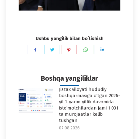
Ushbu yangilik bilan boʻlishish
Share
Share
Share
Share
Share
on
on
on
on
on
Facebook
Twitter
Pinterest
WhatsApp
LinkedIn
Boshqa yangiliklar
Jizzax viloyati hududiy
boshqarmasiga o‘tgan 2026-
yil 1-yarim yillik davomida
iste’molchilardan jami 1 031
ta murojaatlar kelib
tushgan
07.08.2026