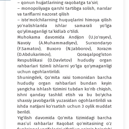
– qonun hujjatlarining raqobatga ta’siri;
– monopoliyaga qarshi tartibga solish, narxlar
va tariflarni nazorat qilish
– iste’molchilarning huquqlarini himoya qilish
yo‘nalishlarida ishlar samarali yo‘lga
qo‘yilmaganligi ta’kidlab o‘tildi.
Muhokama davomida Andijon (U.Jo‘rayev),
Navoiy (A.Muhammadiyev), Surxondaryo
(F.Samatov), Buxoro (N.Jabborov), Xorazm
(D.Abdukarimov), Qoraqalpog‘iston
Respublikasi (D.Davletov) hududiy organ
rahbarlari tizimli ishlarni yo‘lga qo‘ymaganligi
uchun ogohlantirildi.
Shuningdek, Qo‘mita raisi tomonidan barcha
hududiy organ rahbarlari bundan keyin
yangicha ishlash tizimini tubdan ko‘rib chiqish,
ishni qanday tashkil etish va bu bo‘yicha
shaxsiy javobgarlik yuzasidan ogohlantirildi va
ishda natijani ko‘rsatish uchun 3 oylik muddat
berildi.
Yig‘ilish davomida Qo‘mita tizimidagi barcha
mas’ul rahbarlar Raqobat qo‘mitasining o‘z