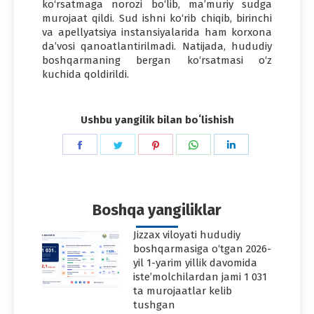
ko‘rsatmaga norozi bo‘lib, ma’muriy sudga
murojaat qildi. Sud ishni ko‘rib chiqib, birinchi
va apellyatsiya instansiyalarida ham korxona
da’vosi qanoatlantirilmadi. Natijada, hududiy
boshqarmaning bergan ko‘rsatmasi o‘z
kuchida qoldirildi.
Ushbu yangilik bilan boʻlishish
Share
Share
Share
Share
Share
on
on
on
on
on
Facebook
Twitter
Pinterest
WhatsApp
LinkedIn
Boshqa yangiliklar
Jizzax viloyati hududiy
boshqarmasiga o‘tgan 2026-
yil 1-yarim yillik davomida
iste’molchilardan jami 1 031
ta murojaatlar kelib
tushgan