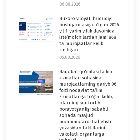
06.08.2026
Buxoro viloyati hududiy
boshqarmasiga o‘tgan 2026-
yil 1-yarim yillik davomida
iste’molchilardan jami 868
ta murojaatlar kelib
tushgan
05.08.2026
Raqobat qo‘mitasi ta’lim
xizmatlari sohasida
murojaatlarning qariyb 96
foizi nodavlat ta’lim
xizmatlariga to‘g‘ri kelib,
ularning soni ortib
borayotganligi sababli
sohada mavjud
muammolarni hal etish
yuzasidan takliflarini
vakolatli organlarga