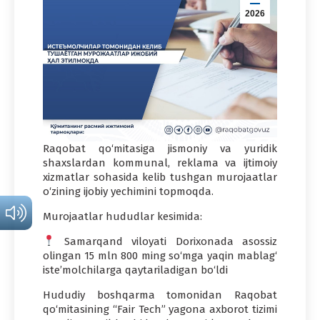
2026
Raqobat qo‘mitasiga jismoniy va yuridik
shaxslardan kommunal, reklama va ijtimoiy
xizmatlar sohasida kelib tushgan murojaatlar
o‘zining ijobiy yechimini topmoqda.
Murojaatlar hududlar kesimida:
Samarqand viloyati Dorixonada asossiz
olingan 15 mln 800 ming so‘mga yaqin mablag‘
iste’molchilarga qaytariladigan bo‘ldi
Hududiy boshqarma tomonidan Raqobat
qo‘mitasining “Fair Tech” yagona axborot tizimi