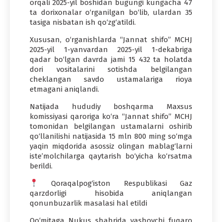
orqali 2025-yil boshidan bugungi kungacha 47
ta dorixonalar o‘rganilgan bo‘lib, ulardan 35
tasiga nisbatan ish qo‘zg‘atildi.
Xususan, o‘rganishlarda “Jannat shifo” MCHJ
2025-yil 1-yanvardan 2025-yil 1-dekabriga
qadar bo‘lgan davrda jami 15 432 ta holatda
dori vositalarini sotishda belgilangan
cheklangan savdo ustamalariga rioya
etmagani aniqlandi.
Natijada hududiy boshqarma Maxsus
komissiyasi qaroriga ko‘ra “Jannat shifo” MCHJ
tomonidan belgilangan ustamalarni oshirib
qo‘llanilishi natijasida 15 mln 800 ming so‘mga
yaqin miqdorida asossiz olingan mablag‘larni
iste’molchilarga qaytarish bo‘yicha ko‘rsatma
berildi.
Qoraqalpog‘iston Respublikasi Gaz
qarzdorligi hisobida aniqlangan
qonunbuzarlik masalasi hal etildi
Qo‘mitaga Nukus shahrida yashovchi fuqaro