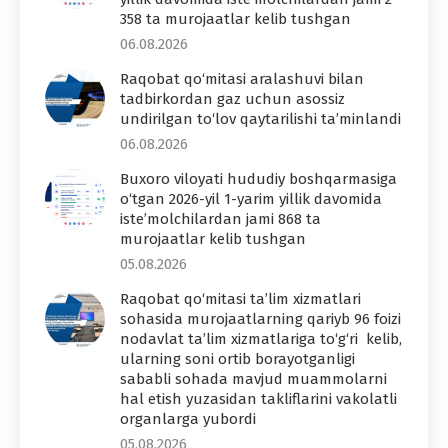
358 ta murojaatlar kelib tushgan
06.08.2026
Raqobat qo‘mitasi aralashuvi bilan
tadbirkordan gaz uchun asossiz
undirilgan to‘lov qaytarilishi ta’minlandi
06.08.2026
Buxoro viloyati hududiy boshqarmasiga
o‘tgan 2026-yil 1-yarim yillik davomida
iste’molchilardan jami 868 ta
murojaatlar kelib tushgan
05.08.2026
Raqobat qo‘mitasi ta’lim xizmatlari
sohasida murojaatlarning qariyb 96 foizi
nodavlat ta’lim xizmatlariga to‘g‘ri kelib,
ularning soni ortib borayotganligi
sababli sohada mavjud muammolarni
hal etish yuzasidan takliflarini vakolatli
organlarga yubordi
05.08.2026