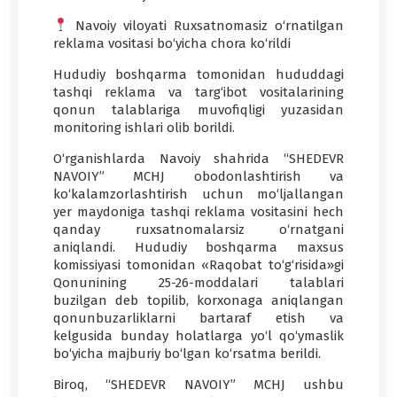
Navoiy viloyati Ruxsatnomasiz o‘rnatilgan
reklama vositasi bo‘yicha chora ko‘rildi
Hududiy boshqarma tomonidan hududdagi
tashqi reklama va targ‘ibot vositalarining
qonun talablariga muvofiqligi yuzasidan
monitoring ishlari olib borildi.
O‘rganishlarda Navoiy shahrida “SHEDEVR
NAVOIY” MCHJ obodonlashtirish va
ko‘kalamzorlashtirish uchun mo‘ljallangan
yer maydoniga tashqi reklama vositasini hech
qanday ruxsatnomalarsiz o‘rnatgani
aniqlandi. Hududiy boshqarma maxsus
komissiyasi tomonidan «Raqobat to‘g‘risida»gi
Qonunining 25-26-moddalari talablari
buzilgan deb topilib, korxonaga aniqlangan
qonunbuzarliklarni bartaraf etish va
kelgusida bunday holatlarga yo‘l qo‘ymaslik
bo‘yicha majburiy bo‘lgan ko‘rsatma berildi.
Biroq, “SHEDEVR NAVOIY” MCHJ ushbu