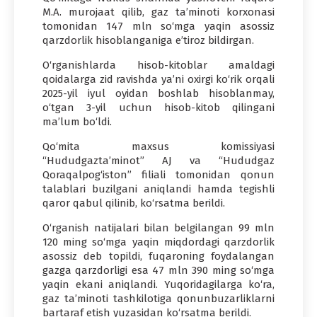
M.A. murojaat qilib, gaz ta’minoti korxonasi
tomonidan 147 mln so‘mga yaqin asossiz
qarzdorlik hisoblanganiga e’tiroz bildirgan.
O‘rganishlarda hisob-kitoblar amaldagi
qoidalarga zid ravishda ya’ni oxirgi ko‘rik orqali
2025-yil iyul oyidan boshlab hisoblanmay,
o‘tgan 3-yil uchun hisob-kitob qilingani
ma’lum bo‘ldi.
Qo‘mita maxsus komissiyasi
“Hududgazta’minot” AJ va “Hududgaz
Qoraqalpog‘iston” filiali tomonidan qonun
talablari buzilgani aniqlandi hamda tegishli
qaror qabul qilinib, ko‘rsatma berildi.
O‘rganish natijalari bilan belgilangan 99 mln
120 ming so‘mga yaqin miqdordagi qarzdorlik
asossiz deb topildi, fuqaroning foydalangan
gazga qarzdorligi esa 47 mln 390 ming so‘mga
yaqin ekani aniqlandi. Yuqoridagilarga ko‘ra,
gaz ta’minoti tashkilotiga qonunbuzarliklarni
bartaraf etish yuzasidan ko‘rsatma berildi.