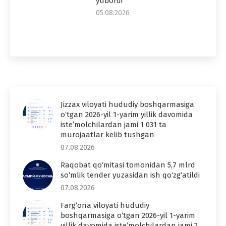
yubordi
05.08.2026
Jizzax viloyati hududiy boshqarmasiga
o‘tgan 2026-yil 1-yarim yillik davomida
iste’molchilardan jami 1 031 ta
murojaatlar kelib tushgan
07.08.2026
Raqobat qo‘mitasi tomonidan 5,7 mlrd
so‘mlik tender yuzasidan ish qo‘zg‘atildi
07.08.2026
Farg‘ona viloyati hududiy
boshqarmasiga o‘tgan 2026-yil 1-yarim
yillik davomida iste’molchilardan jami 2