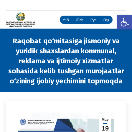
Open
Ўзб
Oʻzb
Рус
Eng
Raqobat qo‘mitasiga jismoniy va
yuridik shaxslardan kommunal,
reklama va ijtimoiy xizmatlar
sohasida kelib tushgan murojaatlar
o‘zining ijobiy yechimini topmoqda
You are here:
May
19