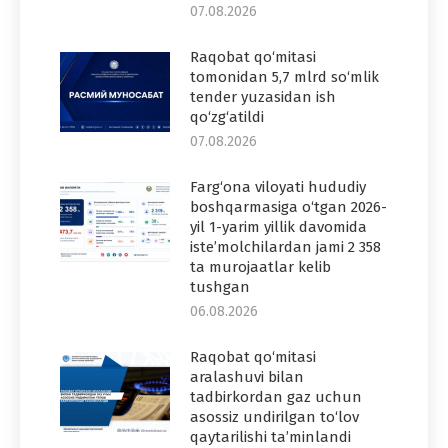
07.08.2026
Raqobat qo‘mitasi
tomonidan 5,7 mlrd so‘mlik
tender yuzasidan ish
qo‘zg‘atildi
07.08.2026
Farg‘ona viloyati hududiy
boshqarmasiga o‘tgan 2026-
yil 1-yarim yillik davomida
iste’molchilardan jami 2 358
ta murojaatlar kelib
tushgan
06.08.2026
Raqobat qo‘mitasi
aralashuvi bilan
tadbirkordan gaz uchun
asossiz undirilgan to‘lov
qaytarilishi ta’minlandi