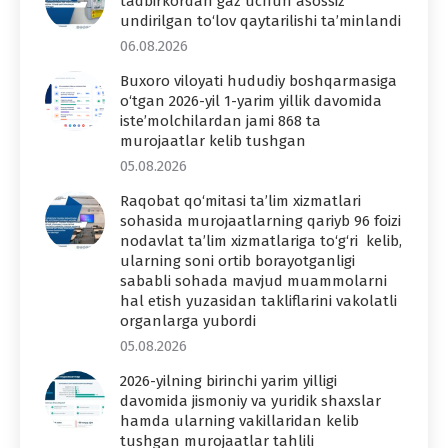
tadbirkordan gaz uchun asossiz
undirilgan to‘lov qaytarilishi ta’minlandi
06.08.2026
Buxoro viloyati hududiy boshqarmasiga
o‘tgan 2026-yil 1-yarim yillik davomida
iste’molchilardan jami 868 ta
murojaatlar kelib tushgan
05.08.2026
Raqobat qo‘mitasi ta’lim xizmatlari
sohasida murojaatlarning qariyb 96 foizi
nodavlat ta’lim xizmatlariga to‘g‘ri kelib,
ularning soni ortib borayotganligi
sababli sohada mavjud muammolarni
hal etish yuzasidan takliflarini vakolatli
organlarga yubordi
05.08.2026
2026-yilning birinchi yarim yilligi
davomida jismoniy va yuridik shaxslar
hamda ularning vakillaridan kelib
tushgan murojaatlar tahlili