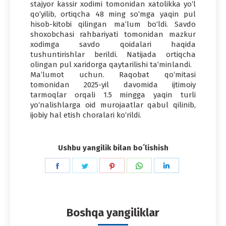
stajyor kassir xodimi tomonidan xatolikka yo‘l
qo‘yilib, ortiqcha 48 ming so‘mga yaqin pul
hisob-kitobi qilingan ma’lum bo‘ldi. Savdo
shoxobchasi rahbariyati tomonidan mazkur
xodimga savdo qoidalari haqida
tushuntirishlar berildi. Natijada ortiqcha
olingan pul xaridorga qaytarilishi ta’minlandi.
Ma’lumot uchun. Raqobat qo‘mitasi
tomonidan 2025-yil davomida ijtimoiy
tarmoqlar orqali 1.5 mingga yaqin turli
yo‘nalishlarga oid murojaatlar qabul qilinib,
ijobiy hal etish choralari ko‘rildi.
Ushbu yangilik bilan boʻlishish
Share
Share
Share
Share
Share
on
on
on
on
on
Facebook
Twitter
Pinterest
WhatsApp
LinkedIn
Boshqa yangiliklar