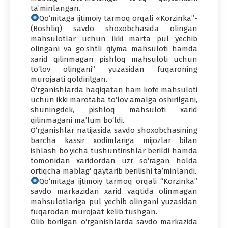
ta’minlangan.
Qo‘mitaga ijtimoiy tarmoq orqali «Korzinka”-
(Boshliq) savdo shoxobchasida olingan
mahsulotlar uchun ikki marta pul yechib
olingani va go‘shtli qiyma mahsuloti hamda
xarid qilinmagan pishloq mahsuloti uchun
to‘lov olingani” yuzasidan fuqaroning
murojaati qoldirilgan.
O‘rganishlarda haqiqatan ham kofe mahsuloti
uchun ikki marotaba to‘lov amalga oshirilgani,
shuningdek, pishloq mahsuloti xarid
qilinmagani ma’lum bo‘ldi.
O‘rganishlar natijasida savdo shoxobchasining
barcha kassir xodimlariga mijozlar bilan
ishlash bo‘yicha tushuntirishlar berildi hamda
tomonidan xaridordan uzr so‘ragan holda
ortiqcha mablag‘ qaytarib berilishi ta’minlandi.
Qo‘mitaga ijtimoiy tarmoq orqali “Korzinka”
savdo markazidan xarid vaqtida olinmagan
mahsulotlariga pul yechib olingani yuzasidan
fuqarodan murojaat kelib tushgan.
Olib borilgan o‘rganishlarda savdo markazida