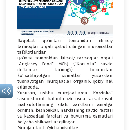
Raqobat qo‘mitasi tomonidan ijtimoiy
tarmoqlar orqali qabul qilingan murojaatlar
tafsilotlaridan
Qo‘mita tomonidan ijtimoiy tarmoqlar orqali
“Anglesey Food” MChJ (“Korzinka” savdo
do‘konlar tarmog‘i) tomonidan
ko‘rsatilayotgan xizmatlar yuzasidan
tushayotgan murojaatlar o‘rganib, ijobiy hal
etilmoqda.
Xususan, ushbu murojaatlarda “Korzinka”
savdo shoxobchalarda oziq-ovqat va sabzavot
mahsulotlarining sifati, xaridlarni amalga
oshirish, keshbeklar, narxlarning savdo rastasi
va kassadagi farqlari va buyurtma xizmatlari
bo‘yicha shikoyatlar qilingan.
Murojaatlar bo‘yicha misollar: