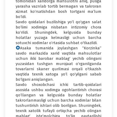
tomonidan xaridorga mahsulotni aniq, puliga
yarasha vaznlab tortib bermagan va takroran
xizmat ko‘rsatishdan bosh tortgani ma’lum
bo‘ldi.
Savdo qoidalari buzilishiga yo‘l qo‘ygan salat
bo‘limi xodimiga nisbatan intizomiy chora
ko‘rildi. Shuningdek, kelgusida bunday
holatlar yuzaga kelmasligi uchun barcha
sotuvchi xodimlar o‘rtasida suhbat o‘tkazildi.
Asaka tumanida joylashgan “Korzinka”
savdo markazida xarid vaqtida mahsulotlar
uchun ikki barobar mablag‘ yechib olingani
yuzasidan tushgan murojaat o‘rganilganda
tovarlarni skaner qurilmasi orqali o‘tkazish
vaqtida texnik xatoga yo‘l qo‘yilgani sabab
bo‘lgani aniqlangan.
Savdo shoxobchasi ichki tartib-qoidalari
asosida ushbu xodimga ogohlantirish chorasi
qo‘llangan va kelgusida bunday holatlar
takrorlanmasligi uchun barcha xodimlar bilan
tushuntirish ishlari olib borilgan. Shuningdek,
texnik xatolik tufayli ortiqcha yechib olingan
mablag‘ iste’molchiga to‘liq qaytarilishi