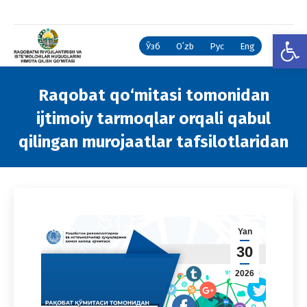
Open
Ўзб
Oʻzb
Рус
Eng
Raqobat qo‘mitasi tomonidan
ijtimoiy tarmoqlar orqali qabul
qilingan murojaatlar tafsilotlaridan
You are here:
Yan
30
2026