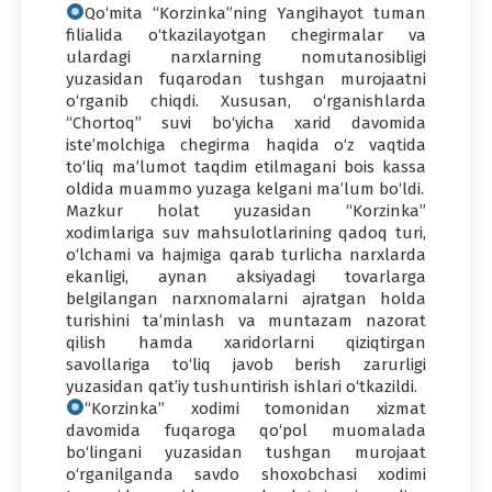
Qo‘mita “Korzinka”ning Yangihayot tuman
filialida o‘tkazilayotgan chegirmalar va
ulardagi narxlarning nomutanosibligi
yuzasidan fuqarodan tushgan murojaatni
o‘rganib chiqdi. Xususan, o‘rganishlarda
“Chortoq” suvi bo‘yicha xarid davomida
iste’molchiga chegirma haqida o‘z vaqtida
to‘liq ma’lumot taqdim etilmagani bois kassa
oldida muammo yuzaga kelgani ma’lum bo‘ldi.
Mazkur holat yuzasidan “Korzinka”
xodimlariga suv mahsulotlarining qadoq turi,
o‘lchami va hajmiga qarab turlicha narxlarda
ekanligi, aynan aksiyadagi tovarlarga
belgilangan narxnomalarni ajratgan holda
turishini ta’minlash va muntazam nazorat
qilish hamda xaridorlarni qiziqtirgan
savollariga to‘liq javob berish zarurligi
yuzasidan qat’iy tushuntirish ishlari o‘tkazildi.
“Korzinka” xodimi tomonidan xizmat
davomida fuqaroga qo‘pol muomalada
bo‘lingani yuzasidan tushgan murojaat
o‘rganilganda savdo shoxobchasi xodimi