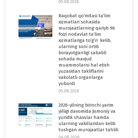
05.08.2026
Raqobat qo‘mitasi ta’lim
xizmatlari sohasida
murojaatlarning qariyb 96
foizi nodavlat ta’lim
xizmatlariga to‘g‘ri kelib,
ularning soni ortib
borayotganligi sababli
sohada mavjud
muammolarni hal etish
yuzasidan takliflarini
vakolatli organlarga
yubordi
05.08.2026
2026-yilning birinchi yarim
yilligi davomida jismoniy va
yuridik shaxslar hamda
ularning vakillaridan kelib
tushgan murojaatlar tahlili
04.08.2026