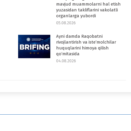
mavjud muammolarni hal etish
yuzasidan takliflarini vakolatli
organlarga yubordi
05.08.2026
Ayni damda Raqobatni
rivojlantirish va iste’molchilar
huquqlarini himoya qilish
qo‘mitasida
04.08.2026