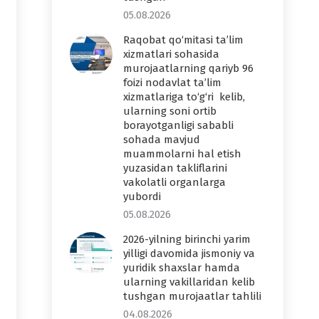
05.08.2026
Raqobat qo‘mitasi ta’lim
xizmatlari sohasida
murojaatlarning qariyb 96
foizi nodavlat ta’lim
xizmatlariga to‘g‘ri kelib,
ularning soni ortib
borayotganligi sababli
sohada mavjud
muammolarni hal etish
yuzasidan takliflarini
vakolatli organlarga
yubordi
05.08.2026
2026-yilning birinchi yarim
yilligi davomida jismoniy va
yuridik shaxslar hamda
ularning vakillaridan kelib
tushgan murojaatlar tahlili
04.08.2026