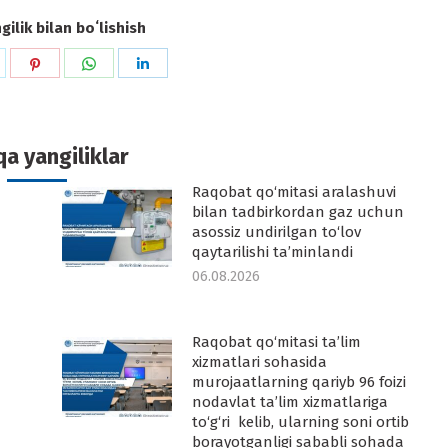
ilik bilan boʻlishish
hare
Share
Share
Share
n
on
on
on
k
witter
Pinterest
WhatsApp
LinkedIn
a yangiliklar
Raqobat qo‘mitasi aralashuvi
-
bilan tadbirkordan gaz uchun
asossiz undirilgan to‘lov
qaytarilishi ta’minlandi
06.08.2026
Raqobat qo‘mitasi ta’lim
-
xizmatlari sohasida
murojaatlarning qariyb 96 foizi
nodavlat ta’lim xizmatlariga
to‘g‘ri kelib, ularning soni ortib
borayotganligi sababli sohada