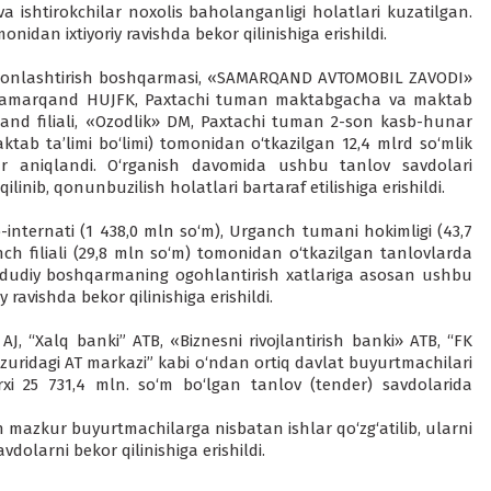
a ishtirokchilar noxolis baholanganligi holatlari kuzatilgan.
dan ixtiyoriy ravishda bekor qilinishiga erishildi.
odonlashtirish boshqarmasi, «SAMARQAND AVTOMOBIL ZAVODI»
, Samarqand HUJFK, Paxtachi tuman maktabgacha va maktab
arqand filiali, «Ozodlik» DM, Paxtachi tuman 2-son kasb-hunar
b ta’limi bo‘limi) tomonidan o‘tkazilgan 12,4 mlrd so‘mlik
ar aniqlandi. O‘rganish davomida ushbu tanlov savdolari
linib, qonunbuzilish holatlari bartaraf etilishiga erishildi.
-internati (1 438,0 mln so‘m), Urganch tumani hokimligi (43,7
h filiali (29,8 mln so‘m) tomonidan o‘tkazilgan tanlovlarda
hududiy boshqarmaning ogohlantirish xatlariga asosan ushbu
ravishda bekor qilinishiga erishildi.
 AJ, “Xalq banki” ATB, «Biznesni rivojlantirish banki» ATB, “FK
uzuridagi AT markazi” kabi o‘ndan ortiq davlat buyurtmachilari
i 25 731,4 mln. so‘m bo‘lgan tanlov (tender) savdolarida
azkur buyurtmachilarga nisbatan ishlar qo‘zg‘atilib, ularni
dolarni bekor qilinishiga erishildi.