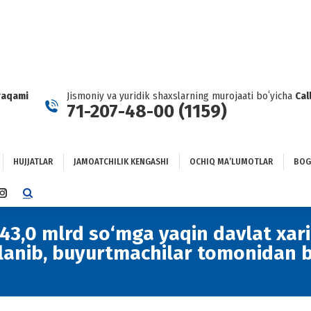
HUJJATLAR
JAMOATCHILIK KENGASHI
OCHIQ MAʼLUMOTLAR
GʻLANISH
raqami
Jismoniy va yuridik shaxslarning murojaati boʻyicha
Cal
71-207-48-00 (1159)
HUJJATLAR
JAMOATCHILIK KENGASHI
OCHIQ MAʼLUMOTLAR
BOG
TTER
INSTAGRAM
E
PAGE
NS
OPENS
3,0 mlrd so‘mga yaqin davlat xari
IN
lanib, buyurtmachilar tomonidan be
NEW
DOW
WINDOW