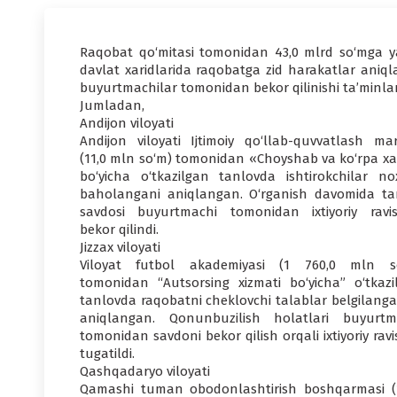
Raqobat qo‘mitasi tomonidan 43,0 mlrd so‘mga y
davlat xaridlarida raqobatga zid harakatlar aniqla
buyurtmachilar tomonidan bekor qilinishi ta’minla
Jumladan,
Andijon viloyati
Andijon viloyati Ijtimoiy qo‘llab-quvvatlash mar
(11,0 mln so‘m) tomonidan «Choyshab va ko‘rpa xar
bo‘yicha o‘tkazilgan tanlovda ishtirokchilar nox
baholangani aniqlangan. O‘rganish davomida ta
savdosi buyurtmachi tomonidan ixtiyoriy ravi
bekor qilindi.
Jizzax viloyati
Viloyat futbol akademiyasi (1 760,0 mln s
tomonidan “Autsorsing xizmati bo‘yicha” o‘tkazi
tanlovda raqobatni cheklovchi talablar belgilangan
aniqlangan. Qonunbuzilish holatlari buyurtm
tomonidan savdoni bekor qilish orqali ixtiyoriy ravis
tugatildi.
Qashqadaryo viloyati
Qamashi tuman obodonlashtirish boshqarmasi (1