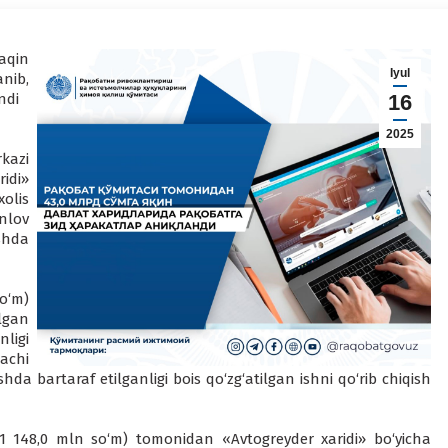
aqin
Iyul
nib,
ndi
16
2025
kazi
idi»
olis
nlov
shda
o‘m)
lgan
ligi
achi
hda bartaraf etilganligi bois qo‘zg‘atilgan ishni qo‘rib chiqish
 148,0 mln so‘m) tomonidan «Avtogreyder xaridi» bo‘yicha