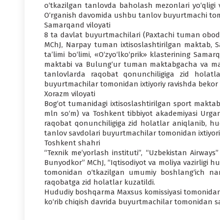
o‘tkazilgan tanlovda baholash mezonlari yo‘qligi v
O‘rganish davomida ushbu tanlov buyurtmachi tomoni
Samarqand viloyati
8 ta davlat buyurtmachilari (Paxtachi tuman ob
MChJ, Narpay tuman ixtisoslashtirilgan maktab
ta’limi bo‘limi, «O‘zyo‘lko‘prik» klasterining Sam
maktabi va Bulung‘ur tuman maktabgacha va makta
tanlovlarda raqobat qonunchiligiga zid holatl
buyurtmachilar tomonidan ixtiyoriy ravishda bekor qi
Xorazm viloyati
Bog‘ot tumanidagi ixtisoslashtirilgan sport maktab
mln so‘m) va Toshkent tibbiyot akademiyasi Urganc
raqobat qonunchiligiga zid holatlar aniqlanib, 
tanlov savdolari buyurtmachilar tomonidan ixtiyoriy 
Toshkent shahri
“Texnik me’yorlash instituti”, “Uzbekistan Airways”
Bunyodkor” MChJ, “Iqtisodiyot va moliya vazirligi h
tomonidan o‘tkazilgan umumiy boshlang‘ich narx
raqobatga zid holatlar kuzatildi.
Hududiy boshqarma Maxsus komissiyasi tomonidan m
ko‘rib chiqish davrida buyurtmachilar tomonidan sav