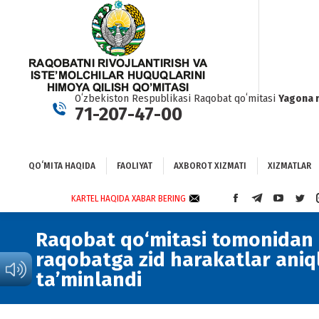
QOʻMITA HAQIDA
FAOLIYAT
AXBOROT XIZMATI
XIZMATLAR
BO
Oʻzbekiston Respublikasi Raqobat qoʻmitasi
Yagona 
71-207-47-00
QOʻMITA HAQIDA
FAOLIYAT
AXBOROT XIZMATI
XIZMATLAR
KARTEL HAQIDA XABAR BERING
FACEBOOK
TELEGRAM
YOUTUBE
TWI
PAGE
PAGE
PAGE
PAG
OPENS
OPENS
OPENS
OPE
Raqobat qo‘mitasi tomonidan 4
IN
IN
IN
IN
raqobatga zid harakatlar aniq
NEW
NEW
NEW
NEW
ta’minlandi
WINDOW
WINDOW
WINDOW
WIN