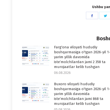
Ushbu yang
Share
S
on
o
Faceboo
T
Boshq
Farg‘ona viloyati hududiy
boshqarmasiga o‘tgan 2026-yil 1
yarim yillik davomida
iste’molchilardan jami 2 358 ta
murojaatlar kelib tushgan
06.08.2026
Buxoro viloyati hududiy
boshqarmasiga o‘tgan 2026-yil 1
yarim yillik davomida
iste’molchilardan jami 868 ta
murojaatlar kelib tushgan
05.08.2026