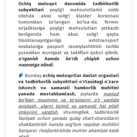
Ochiq muloqot davomida tadbirkorlik
subyektlari
yoqilg‘i mahsulotlarini sotib
olishda aksiz solig‘i klaster korxonasi
tomonidan to‘langan bo‘lsa-da, fermer
xo‘jaliklariga yoqilg‘i mahsulotlari yetkazib
berilganda ham aksiz solig‘i qayta
hisoblanayotganligi, avtotransport
vositalariga pasport rasmiylashtirish tartibi
yuzasidan murojaat va takliflari qabul qilinib,
o‘rganish hamda ko‘rib chiqish uchun
nazoratga olindi.
Bunday
ochiq muloqotlar davlat organlari
va tadbirkorlik subyektlari o‘rtasidagi o‘zaro
ishonch va samarali hamkorlik muhitini
yanada mustahkamlash,
joylarda
mavjud
bo‘lgan muammo va to‘siqlarni o‘z vaqtida
aniqlash, ularni tizimli va samarali hal etish
imkonini yaratish
, shuningdek,
tadbirkorlik
faoliyati uchun yanada qulay shart-sharoitlarni
shakllantirish hamda sog‘lom raqobat muhitini
barqaror rivojlantirishda muhim ahamiyat kasb
etadi
.