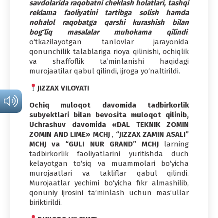
savdolarida raqobatni cheklash holatlari, tashqi
reklama faoliyatini tartibga solish hamda
nohalol raqobatga qarshi kurashish bilan
bog‘liq masalalar muhokama qilindi
.
o‘tkazilayotgan tanlovlar jarayonida
qonunchilik talablariga rioya qilinishi, ochiqlik
va shaffoflik ta’minlanishi haqidagi
murojaatilar qabul qilindi, ijroga yo‘naltirildi.
JIZZAX VILOYATI
Ochiq muloqot davomida tadbirkorlik
subyektlari bilan bevosita muloqot qilinib,
Uchrashuv davomida «DAL TEKNIK ZOMIN
ZOMIN AND LIME» MCHJ
,
“JIZZAX ZAMIN ASALI”
MCHJ va
“GULI NUR GRAND”
MCHJ
larning
tadbirkorlik faoliyatlarini yuritishda duch
kelayotgan to‘siq va muammolari bo‘yicha
murojaatlari va takliflar qabul qilindi.
Murojaatlar yechimi bo‘yicha fikr almashilib,
qonuniy ijrosini ta’minlash uchun mas’ullar
biriktirildi.