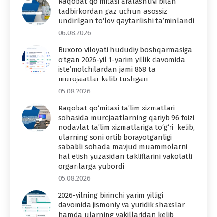
Raqobat qo‘mitasi aralashuvi bilan
tadbirkordan gaz uchun asossiz
undirilgan to‘lov qaytarilishi ta’minlandi
06.08.2026
Buxoro viloyati hududiy boshqarmasiga
o‘tgan 2026-yil 1-yarim yillik davomida
iste’molchilardan jami 868 ta
murojaatlar kelib tushgan
05.08.2026
Raqobat qo‘mitasi ta’lim xizmatlari
sohasida murojaatlarning qariyb 96 foizi
nodavlat ta’lim xizmatlariga to‘g‘ri kelib,
ularning soni ortib borayotganligi
sababli sohada mavjud muammolarni
hal etish yuzasidan takliflarini vakolatli
organlarga yubordi
05.08.2026
2026-yilning birinchi yarim yilligi
davomida jismoniy va yuridik shaxslar
hamda ularning vakillaridan kelib