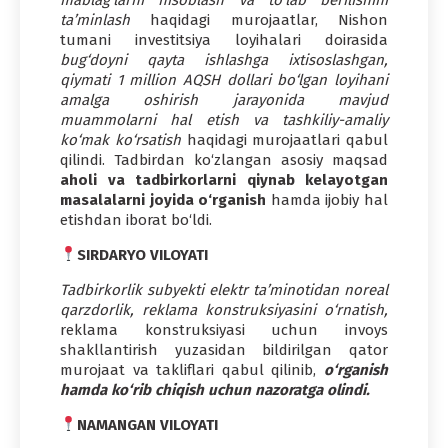
ta’minlash
haqidagi murojaatlar, Nishon
tumani investitsiya loyihalari doirasida
bug‘doyni qayta ishlashga ixtisoslashgan,
qiymati 1 million AQSH dollari bo‘lgan loyihani
amalga oshirish jarayonida mavjud
muammolarni hal etish va tashkiliy-amaliy
ko‘mak ko‘rsatish
haqidagi murojaatlari qabul
qilindi. Tadbirdan ko‘zlangan asosiy maqsad
aholi va tadbirkorlarni qiynab kelayotgan
masalalarni joyida o‘rganish
hamda ijobiy hal
etishdan iborat bo‘ldi.
SIRDARYO VILOYATI
Tadbirkorlik subyekti elektr ta’minotidan noreal
qarzdorlik, reklama konstruksiyasini o‘rnatish,
reklama konstruksiyasi uchun invoys
shakllantirish yuzasidan bildirilgan qator
murojaat va takliflari qabul qilinib,
o‘rganish
hamda ko‘rib chiqish uchun nazoratga olindi.
NAMANGAN VILOYATI