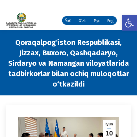
Open
Ўзб
Oʻzb
Рус
Eng
Qoraqalpog‘iston Respublikasi,
Jizzax, Buxoro, Qashqadaryo,
Sirdaryo va Namangan viloyatlarida
tadbirkorlar bilan ochiq muloqotlar
o‘tkazildi
You are here:
Iyun
10