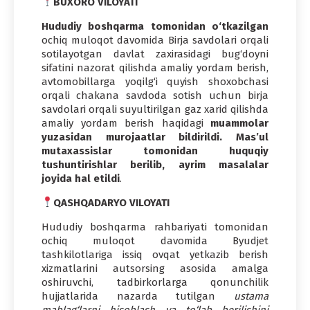
BUXORO VILOYATI
Hududiy boshqarma tomonidan o‘tkazilgan
ochiq muloqot davomida Birja savdolari orqali
sotilayotgan davlat zaxirasidagi bug‘doyni
sifatini nazorat qilishda amaliy yordam berish,
avtomobillarga yoqilg‘i quyish shoxobchasi
orqali chakana savdoda sotish uchun birja
savdolari orqali suyultirilgan gaz xarid qilishda
amaliy yordam berish haqidagi
muammolar
yuzasidan murojaatlar bildirildi. Mas’ul
mutaxassislar tomonidan huquqiy
tushuntirishlar berilib, ayrim masalalar
joyida hal etildi
.
QASHQADARYO VILOYATI
Hududiy boshqarma rahbariyati tomonidan
ochiq muloqot davomida Byudjet
tashkilotlariga issiq ovqat yetkazib berish
xizmatlarini autsorsing asosida amalga
oshiruvchi, tadbirkorlarga qonunchilik
hujjatlarida nazarda tutilgan
ustama
mablag‘larni hisoblash va to‘lab berilishini