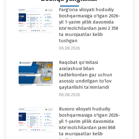
Farg‘ona viloyati hududiy
boshqarmasiga o‘tgan 2026-
yil 1-yarim yillik davomida
iste’molchilardan jami 2 358
ta murojaatlar kelib
tushgan
06.08.2026
Raqobat qo‘mitasi
aralashuvi bilan
tadbirkordan gaz uchun
asossiz undirilgan to‘lov
qaytarilishi ta’minlandi
06.08.2026
Buxoro viloyati hududiy
boshqarmasiga o‘tgan 2026-
yil 1-yarim yillik davomida
iste’molchilardan jami 868
ta murojaatlar kelib