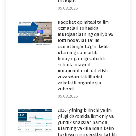
tushgan
05.08.2026
Raqobat qo‘mitasi ta’lim
xizmatlari sohasida
murojaatlarning qariyb 96
foizi nodavlat ta’lim
xizmatlariga to‘g‘ri kelib,
ularning soni ortib
borayotganligi sababli
sohada mavjud
muammolarni hal etish
yuzasidan takliflarini
vakolatli organlarga
yubordi
05.08.2026
2026-yilning birinchi yarim
yilligi davomida jismoniy va
yuridik shaxslar hamda
ularning vakillaridan kelib
tushgan murojaatlar tahlili