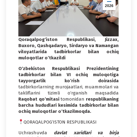
2026
Qoraqalpog‘iston Respublikasi, Jizzax,
Buxoro, Qashqadaryo, Sirdaryo
va
Namangan
viloyatlarida tadbirkorlar bilan ochiq
muloqotlar o‘tkazildi
O‘zbekiston Respublikasi Prezidentining
tadbirkorlar bilan VI ochiq muloqotiga
tayyorgarlik ko‘rish doirasida
tadbirkorlarning murojaatlari, muammolari va
takliflarini tizimli o‘rganish maqsadida
Raqobat qo‘mitasi
tomonidan
respublikaning
barcha hududlari kesimida tadbirkorlar bilan
ochiq muloqotlar o‘tkazilmoqda.
QORAQALPOG‘ISTON RESPUBLIKASI
Uchrashuvda
davlat xaridlari va birja