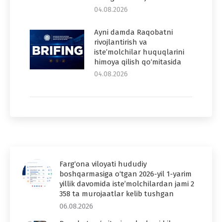
04.08.2026
Ayni damda Raqobatni
rivojlantirish va
iste’molchilar huquqlarini
himoya qilish qo‘mitasida
04.08.2026
Farg‘ona viloyati hududiy
boshqarmasiga o‘tgan 2026-yil 1-yarim
yillik davomida iste’molchilardan jami 2
358 ta murojaatlar kelib tushgan
06.08.2026