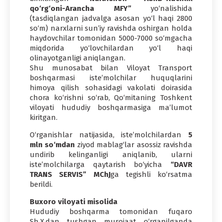
qo‘rg‘oni-Arancha MFY”
yo‘nalishida
(tasdiqlangan jadvalga asosan yo‘l haqi 2800
so‘m) narxlarni sun’iy ravishda oshirgan holda
haydovchilar tomonidan 5000-7000 so‘mgacha
miqdorida yo‘lovchilardan yo‘l haqi
olinayotganligi aniqlangan.
Shu munosabat bilan Viloyat Transport
boshqarmasi iste’molchilar huquqlarini
himoya qilish sohasidagi vakolati doirasida
chora ko‘rishni so‘rab, Qo‘mitaning Toshkent
viloyati hududiy boshqarmasiga ma’lumot
kiritgan.
O‘rganishlar natijasida, iste’molchilardan
5
mln so‘mdan
ziyod mablag‘lar asossiz ravishda
undirib kelinganligi aniqlanib, ularni
iste’molchilarga qaytarish bo‘yicha
“DAVR
TRANS SERVIS” MChJ
ga tegishli ko‘rsatma
berildi.
Buxoro viloyati misolida
Hududiy boshqarma tomonidan fuqaro
Sh.X.dan tushgan murojaat o‘rganilganda