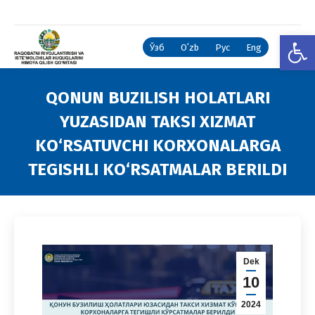
Open
Ўзб
Oʻzb
Рус
Eng
QONUN BUZILISH HOLATLARI
YUZASIDAN TAKSI XIZMAT
KO‘RSATUVCHI KORXONALARGA
TEGISHLI KO‘RSATMALAR BERILDI
You are here:
Dek
10
2024