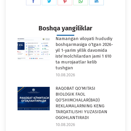
Share
Share
Share
Share
Share
on
on
on
on
on
Facebook
Twitter
Pinterest
WhatsApp
LinkedIn
Boshqa yangiliklar
Namangan viloyati hududiy
boshqarmasiga o‘tgan 2026-
yil 1-yarim yillik davomida
iste’molchilardan jami 1 610
ta murojaatlar kelib
tushgan
10.08.2026
RAQOBAT QO‘MITASI
BIOLOGIK FAOL
QO‘SHIMCHALAR(BAD)
REKLAMALARNING KENG
TARQATILISHI YUZASIDAN
OGOHLANTIRADI
10.08.2026