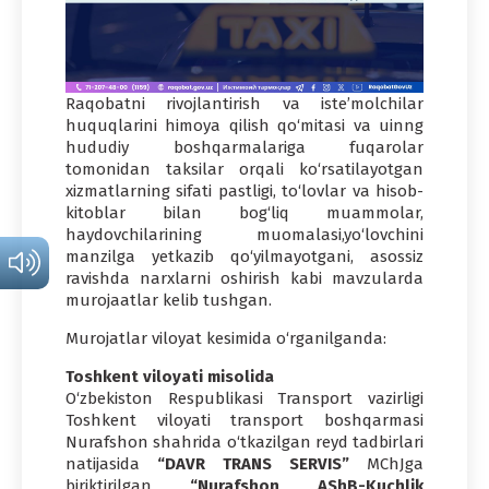
Raqobatni rivojlantirish va iste’molchilar
huquqlarini himoya qilish qo‘mitasi va uinng
hududiy boshqarmalariga fuqarolar
tomonidan taksilar orqali ko‘rsatilayotgan
xizmatlarning sifati pastligi, to‘lovlar va hisob-
kitoblar bilan bog‘liq muammolar,
haydovchilarining muomalasi,yo‘lovchini
manzilga yetkazib qo‘yilmayotgani, asossiz
ravishda narxlarni oshirish kabi mavzularda
murojaatlar kelib tushgan.
Murojatlar viloyat kesimida o‘rganilganda:
Toshkent viloyati misolida
O‘zbekiston Respublikasi Transport vazirligi
Toshkent viloyati transport boshqarmasi
Nurafshon shahrida o‘tkazilgan reyd tadbirlari
natijasida
“DAVR TRANS SERVIS”
MChJga
biriktirilgan
“Nurafshon AShB-Kuchlik