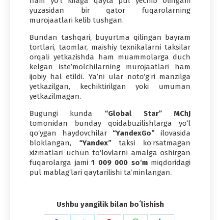
ham yo‘l kiraga qayta pul yechib olingani
yuzasidan bir qator fuqarolarning
murojaatlari kelib tushgan.
Bundan tashqari, buyurtma qilingan bayram
tortlari, taomlar, maishiy texnikalarni taksilar
orqali yetkazishda ham muammolarga duch
kelgan iste’molchilarning murojaatlari ham
ijobiy hal etildi. Ya’ni ular noto‘g‘ri manzilga
yetkazilgan, kechiktirilgan yoki umuman
yetkazilmagan.
Bugungi kunda
“Global Star” MChJ
tomonidan bunday qoidabuzilishlarga yo‘l
qo‘ygan haydovchilar
“YandexGo”
ilovasida
bloklangan,
“Yandex”
taksi ko‘rsatmagan
xizmatlari uchun to‘lovlarni amalga oshirgan
fuqarolarga jami
1 009 000 so‘m
miqdoridagi
pul mablag‘lari qaytarilishi ta’minlangan.
Ushbu yangilik bilan boʻlishish