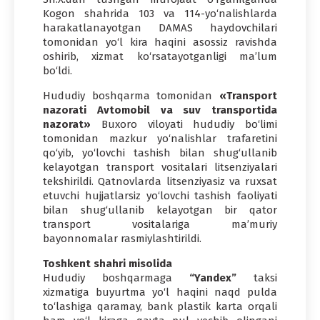
Kogon shahrida 103 va 114-yo‘nalishlarda
harakatlanayotgan DAMAS haydovchilari
tomonidan yo‘l kira haqini asossiz ravishda
oshirib, xizmat ko‘rsatayotganligi ma’lum
bo‘ldi.
Hududiy boshqarma tomonidan
«Transport
nazorati Avtomobil va suv transportida
nazorat»
Buxoro viloyati hududiy bo‘limi
tomonidan mazkur yo‘nalishlar trafaretini
qo‘yib, yo‘lovchi tashish bilan shug‘ullanib
kelayotgan transport vositalari litsenziyalari
tekshirildi. Qatnovlarda litsenziyasiz va ruxsat
etuvchi hujjatlarsiz yo‘lovchi tashish faoliyati
bilan shug‘ullanib kelayotgan bir qator
transport vositalariga ma’muriy
bayonnomalar rasmiylashtirildi.
Toshkent shahri misolida
Hududiy boshqarmaga
“Yandex”
taksi
xizmatiga buyurtma yo‘l haqini naqd pulda
to‘lashiga qaramay, bank plastik karta orqali