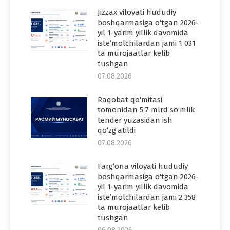
Jizzax viloyati hududiy
boshqarmasiga o‘tgan 2026-
yil 1-yarim yillik davomida
iste’molchilardan jami 1 031
ta murojaatlar kelib
tushgan
07.08.2026
Raqobat qo‘mitasi
tomonidan 5,7 mlrd so‘mlik
tender yuzasidan ish
qo‘zg‘atildi
07.08.2026
Farg‘ona viloyati hududiy
boshqarmasiga o‘tgan 2026-
yil 1-yarim yillik davomida
iste’molchilardan jami 2 358
ta murojaatlar kelib
tushgan