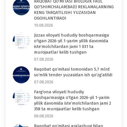
RAQOBAT QO‘MITASI BIOLOGIK FAOL
QO‘SHIMCHALAR(BAD) REKLAMALARNING
KENG TARQATILISHI YUZASIDAN
OGOHLANTIRADI
10.08.2026
Jizzax viloyati hududiy boshqarmasiga
o‘tgan 2026-yil 1-yarim yillik davomida
iste’molchilardan jami 1 031 ta
murojaatlar kelib tushgan
07.08.2026
Raqobat qo‘mitasi tomonidan 5,7 mlrd
so‘mlik tender yuzasidan ish qo‘zg‘atildi
07.08.2026
Farg‘ona viloyati hududiy
boshqarmasiga o‘tgan 2026-yil 1-yarim
yillik davomida iste’molchilardan jami 2
358 ta murojaatlar kelib tushgan
06.08.2026
Raqobat qo‘mitasi aralashuvi bilan