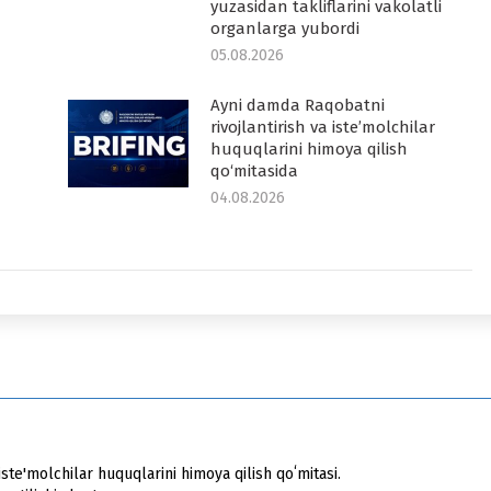
yuzasidan takliflarini vakolatli
organlarga yubordi
05.08.2026
Ayni damda Raqobatni
rivojlantirish va iste’molchilar
huquqlarini himoya qilish
qo‘mitasida
04.08.2026
ste'molchilar huquqlarini himoya qilish qoʻmitasi.