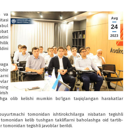
h va
Avg
tasi
abul
24
obat
2023
tini
ilik
dini
yaga
Tohir
arni
vlar
ning
rish
shga olib kelishi mumkin bo‘lgan taqiqlangan harakatlar
buyurtmachi tomonidan ishtirokchilarga nisbatan tegishli
r tomonidan kelib tushgan takliflarni baholashga oid tartib-
 tomonidan tegishli javoblar berildi.