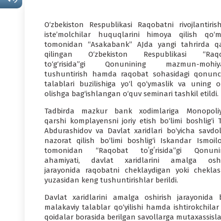
O‘zbekiston Respublikasi Raqobatni rivojlantiris
iste’molchilar huquqlarini himoya qilish qo‘mi
tomonidan “Asakabank” AJda yangi tahrirda q
qilingan O‘zbekiston Respublikasi “Raq
to‘g‘risida”gi Qonunining mazmun-mohiya
tushuntirish hamda raqobat sohasidagi qonunch
talablari buzilishiga yo‘l qo‘ymaslik va uning ol
olishga bag‘ishlangan o‘quv seminari tashkil etildi.
Tadbirda mazkur bank xodimlariga Monopoli
qarshi komplayensni joriy etish bo‘limi boshlig‘i 
Abdurashidov va Davlat xaridlari bo‘yicha savdol
nazorat qilish bo‘limi boshlig‘i Iskandar Ismoilo
tomonidan “Raqobat toʻgʻrisida”gi Qonuni
ahamiyati, davlat xaridlarini amalga oshi
jarayonida raqobatni cheklaydigan yoki chekla
yuzasidan keng tushuntirishlar berildi.
Davlat xaridlarini amalga oshirish jarayonida 
malakaviy talablar qo‘yilishi hamda ishtirokchila
qoidalar borasida berilgan savollarga mutaxassislar