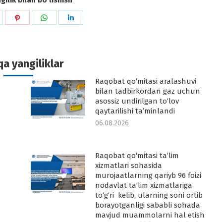
ilik bilan boʻlishish
hare
Share
Share
Share
n
on
on
on
k
witter
Pinterest
WhatsApp
LinkedIn
a yangiliklar
Raqobat qo‘mitasi aralashuvi
-
bilan tadbirkordan gaz uchun
asossiz undirilgan to‘lov
qaytarilishi ta’minlandi
06.08.2026
Raqobat qo‘mitasi ta’lim
-
xizmatlari sohasida
murojaatlarning qariyb 96 foizi
nodavlat ta’lim xizmatlariga
to‘g‘ri kelib, ularning soni ortib
borayotganligi sababli sohada
mavjud muammolarni hal etish