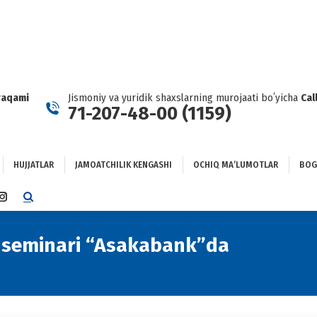
HUJJATLAR
JAMOATCHILIK KENGASHI
OCHIQ MAʼLUMOTLAR
GʻLANISH
raqami
Jismoniy va yuridik shaxslarning murojaati boʻyicha
Cal
71-207-48-00 (1159)
HUJJATLAR
JAMOATCHILIK KENGASHI
OCHIQ MAʼLUMOTLAR
BOG
TTER
INSTAGRAM
E
PAGE
NS
OPENS
 seminari “Asakabank”da
You are he
IN
NEW
DOW
WINDOW