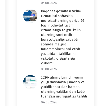
05.08.2026
Raqobat qo‘mitasi ta’lim
xizmatlari sohasida
murojaatlarning qariyb 96
foizi nodavlat ta’lim
xizmatlariga to‘g‘ri kelib,
ularning soni ortib
borayotganligi sababli
sohada mavjud
muammolarni hal etish
yuzasidan takliflarini
vakolatli organlarga
yubordi
05.08.2026
2026-yilning birinchi yarim
yilligi davomida jismoniy va
yuridik shaxslar hamda
ularning vakillaridan kelib
tushgan murojaatlar tahlili
04.08.2026