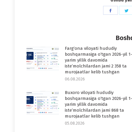
Ushbu yang
Share
S
on
o
Faceboo
T
Boshq
Farg‘ona viloyati hududiy
boshqarmasiga o‘tgan 2026-yil 1
yarim yillik davomida
iste’molchilardan jami 2 358 ta
murojaatlar kelib tushgan
06.08.2026
Buxoro viloyati hududiy
boshqarmasiga o‘tgan 2026-yil 1
yarim yillik davomida
iste’molchilardan jami 868 ta
murojaatlar kelib tushgan
05.08.2026