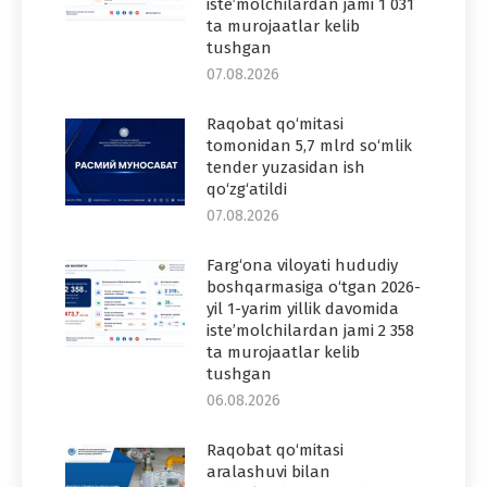
iste’molchilardan jami 1 031
ta murojaatlar kelib
tushgan
07.08.2026
Raqobat qo‘mitasi
tomonidan 5,7 mlrd so‘mlik
tender yuzasidan ish
qo‘zg‘atildi
07.08.2026
Farg‘ona viloyati hududiy
boshqarmasiga o‘tgan 2026-
yil 1-yarim yillik davomida
iste’molchilardan jami 2 358
ta murojaatlar kelib
tushgan
06.08.2026
Raqobat qo‘mitasi
aralashuvi bilan