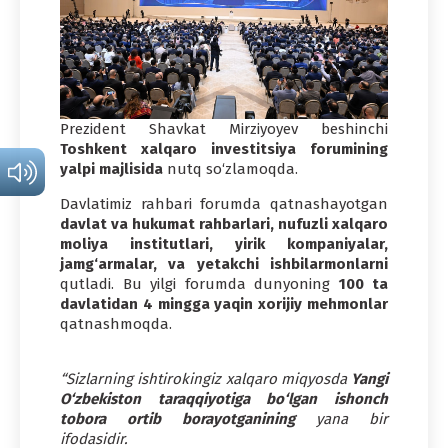
Prezident Shavkat Mirziyoyev beshinchi
Toshkent xalqaro investitsiya forumining
yalpi majlisida
nutq so‘zlamoqda.
Davlatimiz rahbari forumda qatnashayotgan
davlat va hukumat rahbarlari, nufuzli xalqaro
moliya institutlari, yirik kompaniyalar,
jamg‘armalar, va yetakchi ishbilarmonlarni
qutladi. Bu yilgi forumda dunyoning
100 ta
davlatidan 4 mingga yaqin xorijiy mehmonlar
qatnashmoqda.
“Sizlarning ishtirokingiz xalqaro miqyosda
Yangi
O‘zbekiston taraqqiyotiga bo‘lgan ishonch
tobora ortib borayotganining
yana bir
ifodasidir.