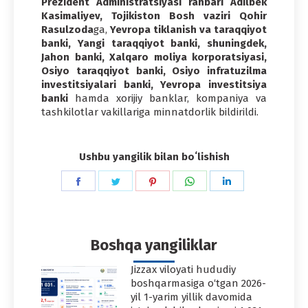
Prezident Administratsiyasi rahbari Adilbek
Kasimaliyev, Tojikiston Bosh vaziri Qohir
Rasulzoda
ga,
Yevropa tiklanish va taraqqiyot
banki, Yangi taraqqiyot banki, shuningdek,
Jahon banki, Xalqaro moliya korporatsiyasi,
Osiyo taraqqiyot banki, Osiyo infratuzilma
investitsiyalari banki, Yevropa investitsiya
banki
hamda xorijiy banklar, kompaniya va
tashkilotlar vakillariga minnatdorlik bildirildi.
Ushbu yangilik bilan boʻlishish
Share
Share
Share
Share
Share
on
on
on
on
on
Facebook
Twitter
Pinterest
WhatsApp
LinkedIn
Boshqa yangiliklar
Jizzax viloyati hududiy
boshqarmasiga o‘tgan 2026-
yil 1-yarim yillik davomida