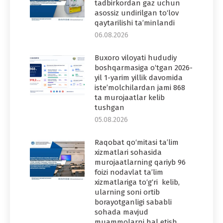
tadbirkordan gaz uchun
asossiz undirilgan to‘lov
qaytarilishi ta’minlandi
06.08.2026
Buxoro viloyati hududiy
boshqarmasiga o‘tgan 2026-
yil 1-yarim yillik davomida
iste’molchilardan jami 868
ta murojaatlar kelib
tushgan
05.08.2026
Raqobat qo‘mitasi ta’lim
xizmatlari sohasida
murojaatlarning qariyb 96
foizi nodavlat ta’lim
xizmatlariga to‘g‘ri kelib,
ularning soni ortib
borayotganligi sababli
sohada mavjud
muammolarni hal etish