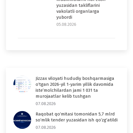
yuzasidan takliflarini
vakolatli organlarga
yubordi
05.08.2026
Jizzax viloyati hududiy boshqarmasiga
o‘tgan 2026-yil 1-yarim yillik davomida
iste’molchilardan jami 1 031 ta
murojaatlar kelib tushgan
07.08.2026
Raqobat qo‘mitasi tomonidan 5,7 mlrd
so‘mlik tender yuzasidan ish qo‘zg‘atildi
07.08.2026