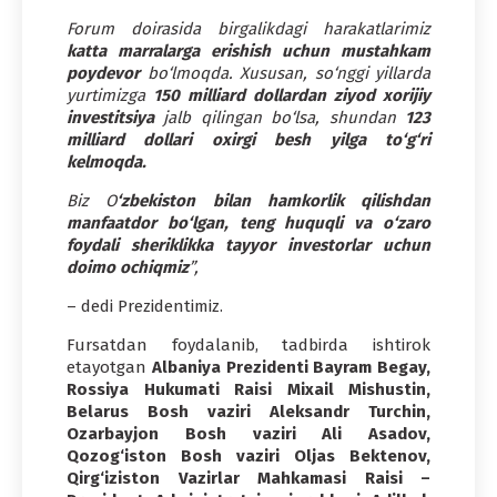
Forum doirasida birgalikdagi harakatlarimiz
katta marralarga erishish uchun mustahkam
poydevor
bo‘lmoqda. Xususan, so‘nggi yillarda
yurtimizga
150 milliard dollardan ziyod xorijiy
investitsiya
jalb qilingan bo‘lsa, shundan
123
milliard dollari oxirgi besh yilga to‘g‘ri
kelmoqda.
Biz O
‘zbekiston bilan hamkorlik qilishdan
manfaatdor bo‘lgan, teng huquqli va o‘zaro
foydali sheriklikka tayyor investorlar uchun
doimo ochiqmiz
”,
– dedi Prezidentimiz.
Fursatdan foydalanib, tadbirda ishtirok
etayotgan
Albaniya Prezidenti Bayram Begay,
Rossiya Hukumati Raisi Mixail Mishustin,
Belarus Bosh vaziri Aleksandr Turchin,
Ozarbayjon Bosh vaziri Ali Asadov,
Qozog‘iston Bosh vaziri Oljas Bektenov,
Qirg‘iziston Vazirlar Mahkamasi Raisi –