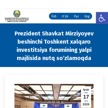
Open
Ўзб
Oʻzb
Рус
Eng
Prezident Shavkat Mirziyoyev
beshinchi Toshkent xalqaro
investitsiya forumining yalpi
majlisida nutq so‘zlamoqda
You are here:
Iyun
17
2026