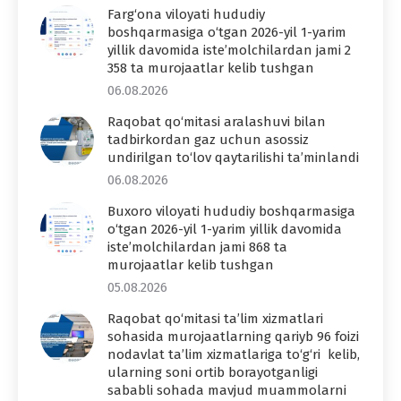
Farg‘ona viloyati hududiy
boshqarmasiga o‘tgan 2026-yil 1-yarim
yillik davomida iste’molchilardan jami 2
358 ta murojaatlar kelib tushgan
06.08.2026
Raqobat qo‘mitasi aralashuvi bilan
tadbirkordan gaz uchun asossiz
undirilgan to‘lov qaytarilishi ta’minlandi
06.08.2026
Buxoro viloyati hududiy boshqarmasiga
o‘tgan 2026-yil 1-yarim yillik davomida
iste’molchilardan jami 868 ta
murojaatlar kelib tushgan
05.08.2026
Raqobat qo‘mitasi ta’lim xizmatlari
sohasida murojaatlarning qariyb 96 foizi
nodavlat ta’lim xizmatlariga to‘g‘ri kelib,
ularning soni ortib borayotganligi
sababli sohada mavjud muammolarni