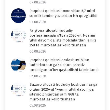
07.08.2026
Raqobat qo‘mitasi tomonidan 5,7 mlrd
so‘mlik tender yuzasidan ish qo‘zg‘atildi
07.08.2026
Farg‘ona viloyati hududiy
boshqarmasiga o‘tgan 2026-yil 1-yarim
yillik davomida iste’molchilardan jami 2
358 ta murojaatlar kelib tushgan
06.08.2026
Raqobat qo‘mitasi aralashuvi bilan
tadbirkordan gaz uchun asossiz
undirilgan to‘lov qaytarilishi ta’minlandi
06.08.2026
Buxoro viloyati hududiy boshqarmasiga
o‘tgan 2026-yil 1-yarim yillik davomida
iste’molchilardan jami 868 ta
murojaatlar kelib tushgan
05.08.2026