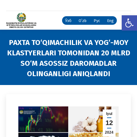
Open
Ўзб
Oʻzb
Рус
Eng
PAXTA TO‘QIMACHILIK VA YOG‘-MOY
KLASTYERLARI TOMONIDAN 20 MLRD
SO‘M ASOSSIZ DAROMADLAR
OLINGANLIGI ANIQLANDI
You are here:
Iyul
12
2024