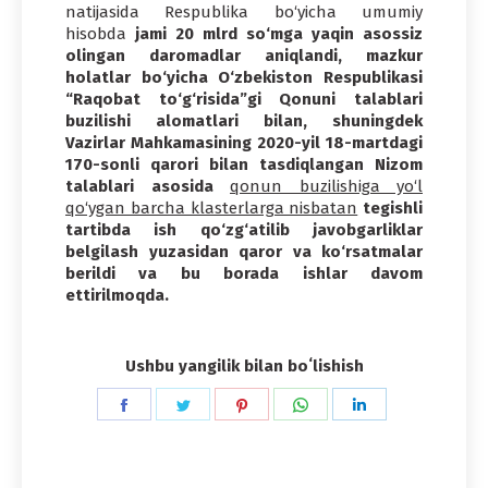
natijasida Respublika bo‘yicha umumiy
hisobda
jami 20 mlrd so‘mga yaqin asossiz
olingan daromadlar aniqlandi, mazkur
holatlar bo‘yicha O‘zbekiston Respublikasi
“Raqobat to‘g‘risida”gi Qonuni talablari
buzilishi alomatlari bilan, shuningdek
Vazirlar Mahkamasining 2020-yil 18-martdagi
170-sonli qarori bilan tasdiqlangan Nizom
talablari asosida
qonun buzilishiga yo‘l
qo‘ygan barcha klasterlarga nisbatan
tegishli
tartibda ish qo‘zg‘atilib javobgarliklar
belgilash yuzasidan qaror va ko‘rsatmalar
berildi va bu borada ishlar davom
ettirilmoqda.
Ushbu yangilik bilan boʻlishish
Share
Share
Share
Share
Share
on
on
on
on
on
Facebook
Twitter
Pinterest
WhatsApp
LinkedIn