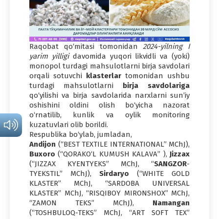
Raqobat qo‘mitasi tomonidan
2024-yilning I
yarim yilligi
davomida yuqori likvidli va (yoki)
monopol turdagi mahsulotlarni birja savdolari
orqali sotuvchi
klasterlar
tomonidan ushbu
turdagi mahsulotlarni
birja savdolariga
qo‘yilishi va birja savdolarida narxlarni sun’iy
oshishini oldini olish bo‘yicha nazorat
o‘rnatilib, kunlik va oylik monitoring
kuzatuvlari olib borildi.
Respublika bo‘ylab, jumladan,
Andijon
(“BEST TEXTILE INTERNATIONAL” MChJ),
Buxoro
(“QORAKO‘L KUMUSH KALAVA” ),
Jizzax
(“JIZZAX KYENTYEKS” MChJ, “
SANGZOR
-
TYEKSTIL” MChJ),
Sirdaryo
(“WHITE GOLD
KLASTER” MChJ, “SARDOBA UNIVERSAL
KLASTER” MChJ, “RISQIBOY MIRONSHOX” MChJ,
“ZAMON TEKS” MChJ),
Namangan
(“TOSHBULOQ-TEKS” MChJ, “ART SOFT TEX”