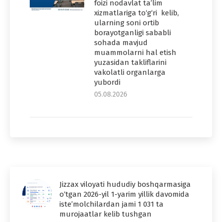
foizi nodavlat ta’lim
xizmatlariga to‘g‘ri kelib,
ularning soni ortib
borayotganligi sababli
sohada mavjud
muammolarni hal etish
yuzasidan takliflarini
vakolatli organlarga
yubordi
05.08.2026
Jizzax viloyati hududiy boshqarmasiga
o‘tgan 2026-yil 1-yarim yillik davomida
iste’molchilardan jami 1 031 ta
murojaatlar kelib tushgan