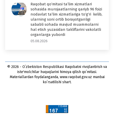
Raqobat qo‘mitasi ta’lim xizmatlari
sohasida murojaatlarning qariyb 96 foizi
nodavlat ta’lim xizmatlariga to‘g‘ri kelib,
ularning soni ortib borayotganligi
sababli sohada mavjud muammolarni
hal etish yuzasidan takliflarini vakolatli
organlarga yubordi
05.08.2026
© 2026 - Oʻzbekiston Respublikasi Raqobatni rivojlantirish va
iste'molchilar huquqlarini himoya qilish qoʻmitasi.
Materiallardan foydalanganda, www.raqobat.gov.uz manbai
koʻrsatilishi shart.