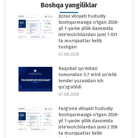
Boshqa yangiliklar
Jizzax viloyati hududiy
boshqarmasiga o‘tgan 2026-
yil 1-yarim yillik davomida
iste’molchilardan jami 1 031
ta murojaatlar kelib
tushgan
07.08.2026
Raqobat qo‘mitasi
tomonidan 5,7 mlrd so‘mlik
tender yuzasidan ish
qo‘zg‘atildi
07.08.2026
Farg‘ona viloyati hududiy
boshqarmasiga o‘tgan 2026-
yil 1-yarim yillik davomida
iste’molchilardan jami 2 358
ta murojaatlar kelib