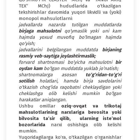
TEX” MChJ) hududlarida o‘tkazilgan
tekshirishlar davomida yuqori likvidli va (yoki)
monopol mahsulotlarni:
jadvallarda nazarda tutilgan muddatlarda
birjaga mahsulotni
qo‘ymaslik yoki uni kam
hajmda yoxud muvofiq bo‘lmagan hajmda
qo‘yish;
jadvallarini belgilangan muddatda
birjaning
rasmiy veb-saytiga joylashtirmaslik;
forvard shartnomasi bo‘yicha mahsulotni
bir
oydan kam
bo‘lgan muddatda yuklab jo‘natish;
shartnomalarga asosan
to‘g‘ridan-to‘g‘ri
sotilish
holatlari, hamda birja savdolarini
o‘tkazish chog‘ida raqobatni cheklaydigan yoki
cheklashga olib kelishi mumkin bo‘lgan
harakatlar aniqlangan.
Ushbu omillar
oziq-ovqat va trikotaj
mahsulotlarining narxlariga bevosita yoki
bilvosita ta’sir qilib, ularning iste’mol
bozorlarida
narxi oshishiga olib kelishi
mumkin.
Yuqoridagilarga ko‘ra, o‘tkazilgan o‘rganishlar