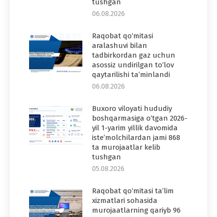
tushgan
06.08.2026
Raqobat qo‘mitasi
aralashuvi bilan
tadbirkordan gaz uchun
asossiz undirilgan to‘lov
qaytarilishi ta’minlandi
06.08.2026
Buxoro viloyati hududiy
boshqarmasiga o‘tgan 2026-
yil 1-yarim yillik davomida
iste’molchilardan jami 868
ta murojaatlar kelib
tushgan
05.08.2026
Raqobat qo‘mitasi ta’lim
xizmatlari sohasida
murojaatlarning qariyb 96