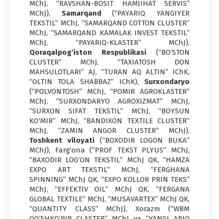
MChJ, “RAVSHAN-BOSIT HAMJIHAT SERVIS”
MChJ),
Samarqand
(“PAYARIQ YANGIYER
TEKSTIL” MChJ, “SAMARQAND COTTON CLUSTER”
MChJ, “SAMARQAND KAMALAK INVEST TEKSTIL”
MChJ, “PAYARIQ-KLASTER” MChJ),
Qoraqalpog‘iston Respublikasi
(“BO‘STON
CLUSTER” MChJ, “TAXIATOSH DON
MAHSULOTLARI” AJ, “TURAN AQ ALTIN” IChK,
“OLTIN TOLA SHABBAZ” IChK),
Surxondaryo
(“POLVONTOSH” MChJ, “POMIR AGROKLASTER”
MChJ, “SURXONDARYO AGROXIZMAT” MChJ,
“SURXON SIFAT TEKSTIL” MChJ, “BOYSUN
KO‘MIR” MChJ, “BANDIXON TEXTILE CLUSTER”
MChJ, “ZAMIN ANGOR CLUSTER” MChJ),
Toshkent viloyati
(“BOXODIR LOGON BUKA”
MChJ), Farg‘ona (“PROF TEKST PLYUS” MChJ,
“BAXODIR LOG‘ON TEKSTIL” MChJ QK, “HAMZA
EXPO ART TEKSTIL” MChJ, “FERGHANA
SPINNING” MChJ QK, “EXPO KOLLOR PRIN TEKS”
MChJ, “EFFEKTIV OIL” MChJ QK, “FERGANA
GLOBAL TEXTILE” MChJ, “MUSAVARTEX” MChJ QK,
“QUANTITY CLASS” MChJ), Xorazm (“WBM
QO‘SHKO‘PIR CLASTER” MChJ va “YANGI ARIQ