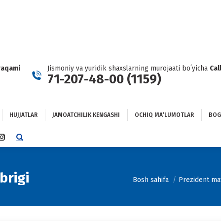
HUJJATLAR
JAMOATCHILIK KENGASHI
OCHIQ MAʼLUMOTLAR
GʻLANISH
raqami
Jismoniy va yuridik shaxslarning murojaati boʻyicha
Cal
71-207-48-00 (1159)
HUJJATLAR
JAMOATCHILIK KENGASHI
OCHIQ MAʼLUMOTLAR
BOG
TTER
INSTAGRAM
E
PAGE
NS
OPENS
IN
brigi
You are here:
Bosh sahifa
Prezident mat
NEW
DOW
WINDOW