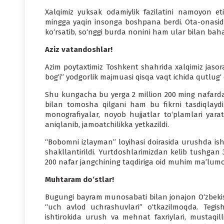
Xalqimiz yuksak odamiylik fazilatini namoyon et
mingga yaqin insonga boshpana berdi. Ota-onasid
ko‘rsatib, so‘nggi burda nonini ham ular bilan baha
Aziz vatandoshlar!
Azim poytaxtimiz Toshkent shahrida xalqimiz jasor
bog‘i” yodgorlik majmuasi qisqa vaqt ichida qutlug
Shu kungacha bu yerga 2 million 200 ming nafardan z
bilan tomosha qilgani ham bu fikrni tasdiqlayd
monografiyalar, noyob hujjatlar to‘plamlari yarat
aniqlanib, jamoatchilikka yetkazildi.
“Bobomni izlayman” loyihasi doirasida urushda ish
shakllantirildi. Yurtdoshlarimizdan kelib tushga
200 nafar jangchining taqdiriga oid muhim ma’lumot
Muhtaram do‘stlar!
Bugungi bayram munosabati bilan jonajon O‘zbekisto
“uch avlod uchrashuvlari” o‘tkazilmoqda. Tegishli
ishtirokida urush va mehnat faxriylari, mustaqill