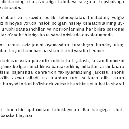
odimlarining oila a’zolariga tabrik va sovg‘alar topshirishga
azilmoqda.
’tibori va e’zozida bo‘lib kelmoqdalar. Jumladan, yolg‘iz
iz himoyasi yo‘lida halok bo‘lgan harbiy xizmatchilarning uy-
n urushi qatnashchilari va nogironlarining har biriga patronaj
 Ular o‘z xohishlariga ko‘ra sanatoriylarda davolanmoqda.
yot uchun aziz jonini ayamasdan kurashgan bunday ulug‘
dan buyon ham barcha sharoitlarni yaratib beramiz.
larimizni vatanparvarlik ruhida tarbiyalash, farzandlarimizni
igimiz bo‘lgan tinchlik va barqarorlikni, millatlar va dinlararo
larni bajarishda qahramon faxriylarimizning jasorati, shonli
‘lib xizmat qiladi. Biz ulardan ruh va kuch olib, Vatan
ton bunyodkorlari bo‘lishdek yuksak burchimizni albatta sharaf
bir bor chin qalbimdan tabriklayman. Barchangizga sihat-
 baraka tilayman.