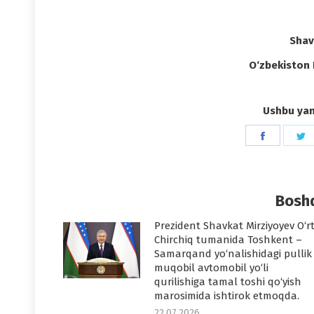
Shav
O‘zbekiston 
Ushbu yang
Share
S
on
o
Faceboo
T
Boshq
Prezident Shavkat Mirziyoyev O‘r
Chirchiq tumanida Toshkent –
Samarqand yo‘nalishidagi pullik
muqobil avtomobil yo‘li
qurilishiga tamal toshi qo‘yish
marosimida ishtirok etmoqda.
22.07.2026