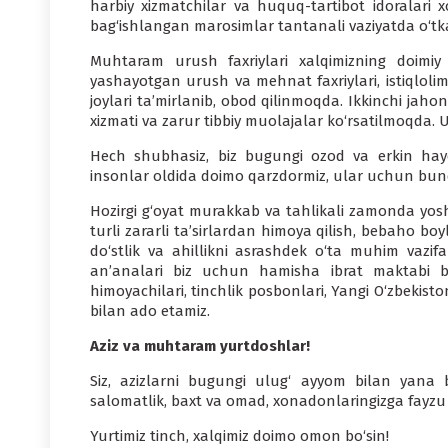
harbiy xizmatchilar va huquq-tartibot idoralari x
bag‘ishlangan marosimlar tantanali vaziyatda o‘tk
Muhtaram urush faxriylari xalqimizning doimiy e
yashayotgan urush va mehnat faxriylari, istiqlolim
joylari ta’mirlanib, obod qilinmoqda. Ikkinchi jaho
xizmati va zarur tibbiy muolajalar ko‘rsatilmoqda.
Hech shubhasiz, biz bugungi ozod va erkin ha
insonlar oldida doimo qarzdormiz, ular uchun bun
Hozirgi g‘oyat murakkab va tahlikali zamonda yosh
turli zararli ta’sirlardan himoya qilish, bebaho boyl
do‘stlik va ahillikni asrashdek o‘ta muhim vazifa
an’analari biz uchun hamisha ibrat maktabi bo
himoyachilari, tinchlik posbonlari, Yangi O‘zbekis
bilan ado etamiz.
Aziz va muhtaram yurtdoshlar!
Siz, azizlarni bugungi ulug‘ ayyom bilan yana 
salomatlik, baxt va omad, xonadonlaringizga fayzu
Yurtimiz tinch, xalqimiz doimo omon bo‘sin!