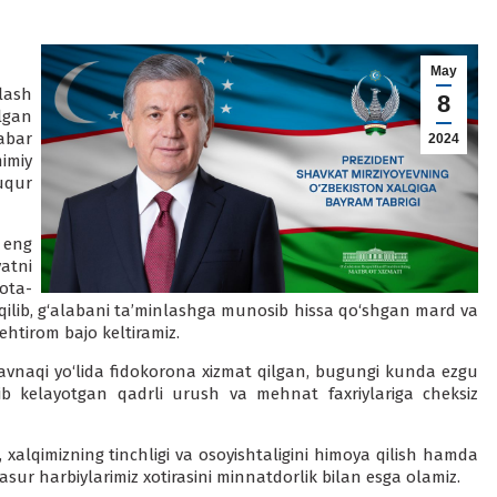
May
lash
8
lgan
abar
2024
mimiy
uqur
 eng
atni
ota-
lib, g‘alabani ta’minlashga munosib hissa qo‘shgan mard va
ehtirom bajo keltiramiz.
vnaqi yo‘lida fidokorona xizmat qilgan, bugungi kunda ezgu
lib kelayotgan qadrli urush va mehnat faxriylariga cheksiz
, xalqimizning tinchligi va osoyishtaligini himoya qilish hamda
jasur harbiylarimiz xotirasini minnatdorlik bilan esga olamiz.