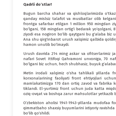
Qadrli do‘stlar!
Bugun barcha shahar va qishloqlarimizda o‘tkaz
qanday mislsiz talafot va musibatlar olib kelganin
frontga safarbar etilgan 1 million 950 mingdan zi
bo‘lgani, 158 mingdan ortig‘i bedarak yo‘qolgani, 
ziyodi esa nogiron bo‘lib qaytgani bu g‘alaba biz
Ana shu qirg‘inbarot urush xalqimiz qalbida qoldi
hamon unutib bo‘lmaydi.
Urush davrida 214 ming askar va ofitserlarimiz j
nafari Sovet Ittifoqi Qahramoni unvoniga, 70 naf
bo‘lgani biz uchun, hech shubhasiz, buyuk g‘alabani
Metin irodali xalqimiz o‘sha tahlikali yillarda
korxonalarining faoliyati front ehtiyojlari uch
mamlakatimizga 170 dan ortiq zavod va fabrika ko‘
tiklandi. El-yurtimiz front uchun juda katta miqd
oziq-ovqat va boshqa zarur mahsulotlar yetkazib b
O‘zbekiston aholisi 1941-1943-yillarda mudofaa fo
qimmatbaho shaxsiy buyumlarini ixtiyoriy ravishda
bo‘lib qo‘shildi.