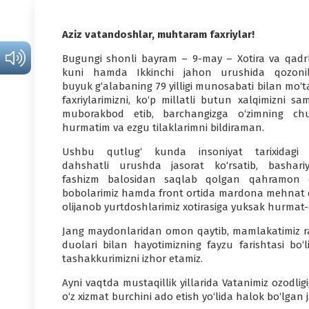
Aziz vatandoshlar, muhtaram faxriylar!
Bugungi shonli bayram – 9-may – Xotira va qadr
kuni hamda Ikkinchi jahon urushida qozoni
buyuk g‘alabaning 79 yilligi munosabati bilan mo‘t
faxriylarimizni, ko‘p millatli butun xalqimizni sa
muborakbod etib, barchangizga o‘zimning ch
hurmatim va ezgu tilaklarimni bildiraman.
Ushbu qutlug‘ kunda insoniyat tarixidagi
dahshatli urushda jasorat ko‘rsatib, bashariy
fashizm balosidan saqlab qolgan qahramon 
bobolarimiz hamda front ortida mardona mehnat qi
olijanob yurtdoshlarimiz xotirasiga yuksak hurmat-
Jang maydonlaridan omon qaytib, mamlakatimiz ra
duolari bilan hayotimizning fayzu farishtasi bo‘
tashakkurimizni izhor etamiz.
Ayni vaqtda mustaqillik yillarida Vatanimiz ozodligi
o‘z xizmat burchini ado etish yo‘lida halok bo‘lgan 