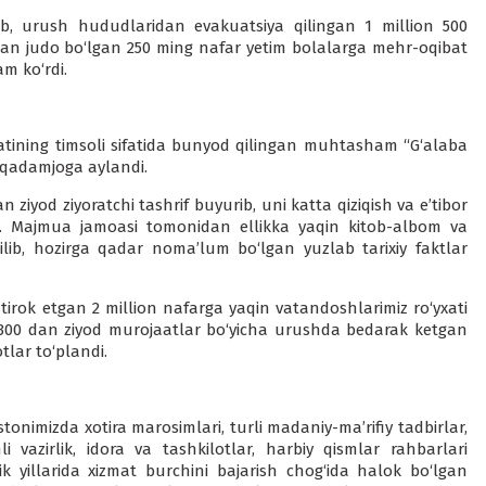
ib, urush hududlaridan evakuatsiya qilingan 1 million 500
an judo bo‘lgan 250 ming nafar yetim bolalarga mehr-oqibat
m ko‘rdi.
atining timsoli sifatida bunyod qilingan muhtasham “G‘alaba
‘ qadamjoga aylandi.
iyod ziyoratchi tashrif buyurib, uni katta qiziqish va e’tibor
i. Majmua jamoasi tomonidan ellikka yaqin kitob-albom va
ilib, hozirga qadar noma’lum bo‘lgan yuzlab tarixiy faktlar
tirok etgan 2 million nafarga yaqin vatandoshlarimiz ro‘yxati
n 300 dan ziyod murojaatlar bo‘yicha urushda bedarak ketgan
lar to‘plandi.
nimizda xotira marosimlari, turli madaniy-ma’rifiy tadbirlar,
 vazirlik, idora va tashkilotlar, harbiy qismlar rahbarlari
ik yillarida xizmat burchini bajarish chog‘ida halok bo‘lgan