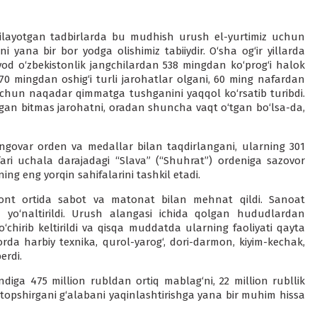
ilayotgan tadbirlarda bu mudhish urush el-yurtimiz uchun
i yana bir bor yodga olishimiz tabiiydir. O‘sha og‘ir yillarda
yod o‘zbekistonlik jangchilardan 538 mingdan ko‘prog‘i halok
870 mingdan oshig‘i turli jarohatlar olgani, 60 ming nafardan
 uchun naqadar qimmatga tushganini yaqqol ko‘rsatib turibdi.
rgan bitmas jarohatni, oradan shuncha vaqt o‘tgan bo‘lsa-da,
angovar orden va medallar bilan taqdirlangani, ularning 301
ari uchala darajadagi “Slava” (“Shuhrat”) ordeniga sazovor
ng eng yorqin sahifalarini tashkil etadi.
 front ortida sabot va matonat bilan mehnat qildi. Sanoat
un yo‘naltirildi. Urush alangasi ichida qolgan hududlardan
chirib keltirildi va qisqa muddatda ularning faoliyati qayta
orda harbiy texnika, qurol-yarog‘, dori-darmon, kiyim-kechak,
erdi.
ndiga 475 million rubldan ortiq mablag‘ni, 22 million rubllik
 topshirgani g‘alabani yaqinlashtirishga yana bir muhim hissa