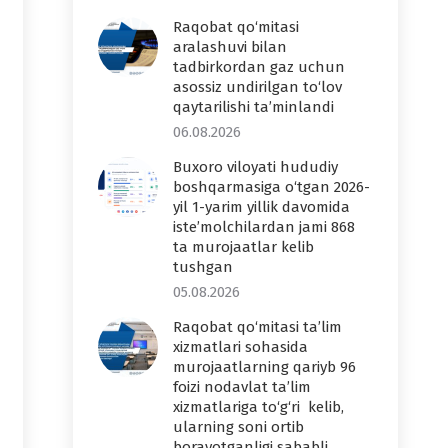
Raqobat qo‘mitasi
aralashuvi bilan
tadbirkordan gaz uchun
asossiz undirilgan to‘lov
qaytarilishi ta’minlandi
06.08.2026
Buxoro viloyati hududiy
boshqarmasiga o‘tgan 2026-
yil 1-yarim yillik davomida
iste’molchilardan jami 868
ta murojaatlar kelib
tushgan
05.08.2026
Raqobat qo‘mitasi ta’lim
xizmatlari sohasida
murojaatlarning qariyb 96
foizi nodavlat ta’lim
xizmatlariga to‘g‘ri kelib,
ularning soni ortib
borayotganligi sababli