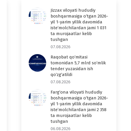
Jizzax viloyati hududiy
boshqarmasiga o‘tgan 2026-
yil 1-yarim yillik davomida
iste’molchilardan jami 1 031
ta murojaatlar kelib
tushgan
07.08.2026
Raqobat qo‘mitasi
tomonidan 5,7 mlrd so‘mlik
tender yuzasidan ish
qo‘zg‘atildi
07.08.2026
Farg‘ona viloyati hududiy
boshqarmasiga o‘tgan 2026-
yil 1-yarim yillik davomida
iste’molchilardan jami 2 358
ta murojaatlar kelib
tushgan
06.08.2026