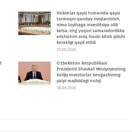
Hokimlar qaysi tumanida qaysi
tarmoqni qanday rivojlantirish,
nima loyihaga investitsiya olib
kelsa, eng yuqori samaradorlikka
erishishini aniq hisob-kitob qilishi
kerakligi qayd etildi
25.06.2026
t
O‘zbekiston Respublikasi
Prezidenti Shavkat Mirziyoyevning
Xorijiy investorlar kengashining
yalpi majlisidagi nutqi
18.06.2026