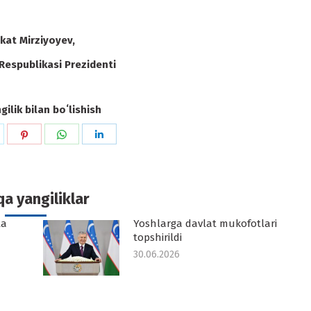
kat Mirziyoyev,
Respublikasi Prezidenti
ilik bilan boʻlishish
hare
Share
Share
Share
n
on
on
on
k
witter
Pinterest
WhatsApp
LinkedIn
a yangiliklar
ta
Yoshlarga davlat mukofotlari
topshirildi
30.06.2026