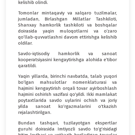
kelishib olindi.
Tomonlar mintaqaviy va xalqaro tuzilmalar,
jumladan, Birlashgan Millatlar Tashkiloti,
Shanxay hamkorlik tashkiloti va boshqalar
doirasida yaqin muloqotlarni va o‘zaro
qo‘llab-quvvatlashni davom ettirishga kelishib
oldilar.
Savdo-iqtisodiy hamkorlik va sanoat
kooperatsiyasini kengaytirishga alohida e’tibor
qaratildi.
Yaqin yillarda, birinchi navbatda, talab yuqori
bo‘lgan mahsulotlar nomenklaturasi va
hajmini kengaytirish orqali tovar ayirboshlash
hajmini oshirish vazifasi qo‘yildi. Ikki mamlakat
poytaxtlarida savdo uylarini ochish va joriy
yilda sanoat ko‘rgazmalarini o‘tkazish
rejalashtirilgan.
Bundan tashqari, tuzilayotgan ekspertlar
guruhi doirasida Imtiyozli savdo to‘g‘risidagi
bitim loyihasi va yetkazib beriladigan tovarlar