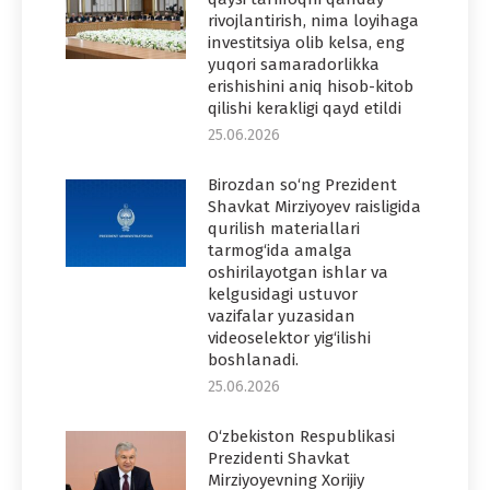
rivojlantirish, nima loyihaga
investitsiya olib kelsa, eng
yuqori samaradorlikka
erishishini aniq hisob-kitob
qilishi kerakligi qayd etildi
25.06.2026
Birozdan so‘ng Prezident
Shavkat Mirziyoyev raisligida
qurilish materiallari
tarmog‘ida amalga
oshirilayotgan ishlar va
kelgusidagi ustuvor
vazifalar yuzasidan
videoselektor yig‘ilishi
boshlanadi.
25.06.2026
O‘zbekiston Respublikasi
Prezidenti Shavkat
Mirziyoyevning Xorijiy