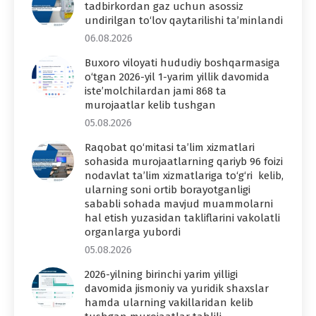
tadbirkordan gaz uchun asossiz
undirilgan to‘lov qaytarilishi ta’minlandi
06.08.2026
Buxoro viloyati hududiy boshqarmasiga
o‘tgan 2026-yil 1-yarim yillik davomida
iste’molchilardan jami 868 ta
murojaatlar kelib tushgan
05.08.2026
Raqobat qo‘mitasi ta’lim xizmatlari
sohasida murojaatlarning qariyb 96 foizi
nodavlat ta’lim xizmatlariga to‘g‘ri kelib,
ularning soni ortib borayotganligi
sababli sohada mavjud muammolarni
hal etish yuzasidan takliflarini vakolatli
organlarga yubordi
05.08.2026
2026-yilning birinchi yarim yilligi
davomida jismoniy va yuridik shaxslar
hamda ularning vakillaridan kelib