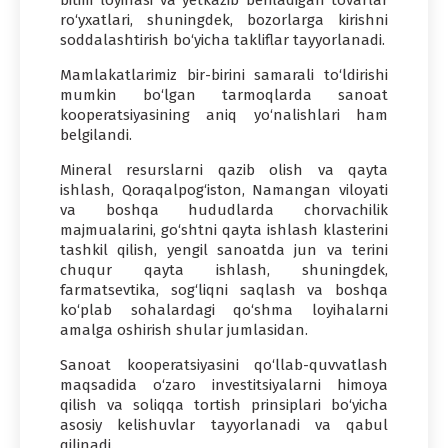
ro‘yxatlari, shuningdek, bozorlarga kirishni
soddalashtirish bo‘yicha takliflar tayyorlanadi.
Mamlakatlarimiz bir-birini samarali to‘ldirishi
mumkin bo‘lgan tarmoqlarda sanoat
kooperatsiyasining aniq yo‘nalishlari ham
belgilandi.
Mineral resurslarni qazib olish va qayta
ishlash, Qoraqalpog‘iston, Namangan viloyati
va boshqa hududlarda chorvachilik
majmualarini, go‘shtni qayta ishlash klasterini
tashkil qilish, yengil sanoatda jun va terini
chuqur qayta ishlash, shuningdek,
farmatsevtika, sog‘liqni saqlash va boshqa
ko‘plab sohalardagi qo‘shma loyihalarni
amalga oshirish shular jumlasidan.
Sanoat kooperatsiyasini qo‘llab-quvvatlash
maqsadida o‘zaro investitsiyalarni himoya
qilish va soliqqa tortish prinsiplari bo‘yicha
asosiy kelishuvlar tayyorlanadi va qabul
qilinadi.