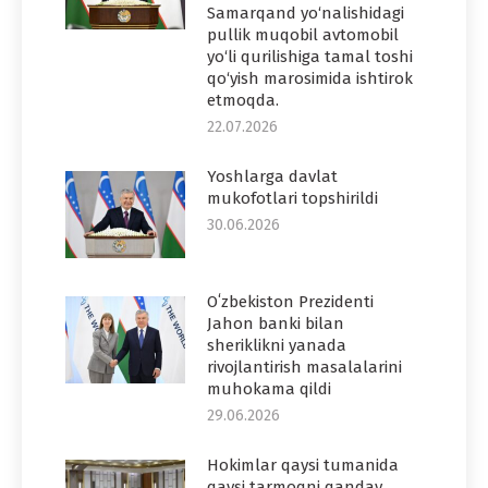
Samarqand yo‘nalishidagi
pullik muqobil avtomobil
yo‘li qurilishiga tamal toshi
qo‘yish marosimida ishtirok
etmoqda.
22.07.2026
Yoshlarga davlat
mukofotlari topshirildi
30.06.2026
Oʻzbekiston Prezidenti
Jahon banki bilan
sheriklikni yanada
rivojlantirish masalalarini
muhokama qildi
29.06.2026
Hokimlar qaysi tumanida
qaysi tarmoqni qanday