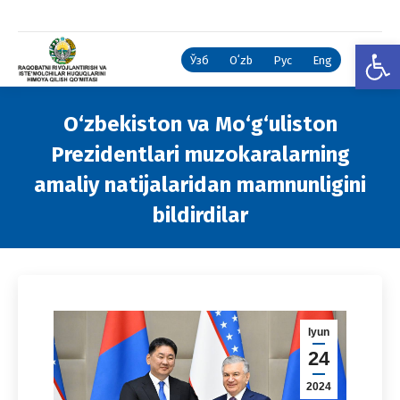
Open
Ўзб
Oʻzb
Рус
Eng
O‘zbekiston va Mo‘g‘uliston
Prezidentlari muzokaralarning
amaliy natijalaridan mamnunligini
bildirdilar
You are here:
Iyun
24
2024