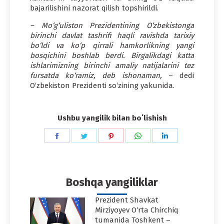
bajarilishini nazorat qilish topshirildi.
– Mo‘g‘uliston Prezidentining O‘zbekistonga
birinchi davlat tashrifi haqli ravishda tarixiy
bo‘ldi va ko‘p qirrali hamkorlikning yangi
bosqichini boshlab berdi. Birgalikdagi katta
ishlarimizning birinchi amaliy natijalarini tez
fursatda ko‘ramiz, deb ishonaman,
– dedi
O‘zbekiston Prezidenti so‘zining yakunida.
Ushbu yangilik bilan boʻlishish
Share
Share
Share
Share
Share
on
on
on
on
on
Facebook
Twitter
Pinterest
WhatsApp
LinkedIn
Boshqa yangiliklar
Prezident Shavkat
Mirziyoyev O‘rta Chirchiq
tumanida Toshkent –