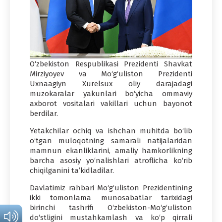
O‘zbekiston Respublikasi Prezidenti Shavkat
Mirziyoyev va Mo‘g‘uliston Prezidenti
Uxnaagiyn Xurelsux oliy darajadagi
muzokaralar yakunlari bo‘yicha ommaviy
axborot vositalari vakillari uchun bayonot
berdilar.
Yetakchilar ochiq va ishchan muhitda bo‘lib
o‘tgan muloqotning samarali natijalaridan
mamnun ekanliklarini, amaliy hamkorlikning
barcha asosiy yo‘nalishlari atroflicha ko‘rib
chiqilganini ta’kidladilar.
Davlatimiz rahbari Mo‘g‘uliston Prezidentining
ikki tomonlama munosabatlar tarixidagi
birinchi tashrifi O‘zbekiston-Mo‘g‘uliston
do‘stligini mustahkamlash va ko‘p qirrali