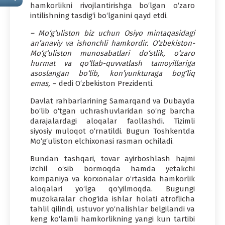
hamkorlikni rivojlantirishga bo‘lgan o‘zaro
intilishning tasdig‘i bo‘lganini qayd etdi.
– Mo‘g‘uliston biz uchun Osiyo mintaqasidagi
an’anaviy va ishonchli hamkordir. O‘zbekiston-
Mo‘g‘uliston munosabatlari do‘stlik, o‘zaro
hurmat va qo‘llab-quvvatlash tamoyillariga
asoslangan bo‘lib, kon’yunkturaga bog‘liq
emas,
– dedi O‘zbekiston Prezidenti.
Davlat rahbarlarining Samarqand va Dubayda
bo‘lib o‘tgan uchrashuvlaridan so‘ng barcha
darajalardagi aloqalar faollashdi. Tizimli
siyosiy muloqot o‘rnatildi. Bugun Toshkentda
Mo‘g‘uliston elchixonasi rasman ochiladi.
Bundan tashqari, tovar ayirboshlash hajmi
izchil o‘sib bormoqda hamda yetakchi
kompaniya va korxonalar o‘rtasida hamkorlik
aloqalari yo‘lga qo‘yilmoqda. Bugungi
muzokaralar chog‘ida ishlar holati atroflicha
tahlil qilindi, ustuvor yo‘nalishlar belgilandi va
keng ko‘lamli hamkorlikning yangi kun tartibi