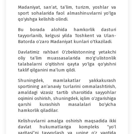
Madaniyat, san’at, ta’lim, turizm, yoshlar va
sport sohalarida faol almashinuvlarni yo‘lga
qo‘yishga kelishib olindi.
Bu borada alohida hamkorlik dasturi
tayyorlanib, kelgusi yilda Toshkent va Ulan-
Batorda o‘zaro Madaniyat kunlari o‘tkaziladi.
Davlatimiz rahbari O‘zbekistonning yetakchi
oliy ta’lim muassasalarida mo‘g‘ulistonlik
talabalarni o‘qitishni qayta yo‘lga qo‘yishni
taklif qilganini ma’lum qildi.
Shuningdek, mamlakatlar yakkakurash
sportining an’anaviy turlarini ommalashtirish,
amaldagi vizasiz tartib sharoitida sayyohlar
oqimini oshirish, shuningdek, iqlim o‘zgarishiga
qarshi kurashish masalalari bo‘yicha
hamkorlik qiladilar.
Kelishuvlarni amalga oshirish maqsadida ikki
davlat hukumatlariga kompleks “yo‘l
xaritasi”ni tayyorlash va uning o‘z vaqtida