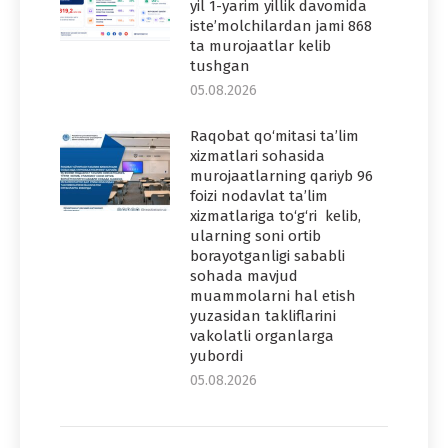
yil 1-yarim yillik davomida
iste’molchilardan jami 868
ta murojaatlar kelib
tushgan
05.08.2026
Raqobat qo‘mitasi ta’lim
xizmatlari sohasida
murojaatlarning qariyb 96
foizi nodavlat ta’lim
xizmatlariga to‘g‘ri kelib,
ularning soni ortib
borayotganligi sababli
sohada mavjud
muammolarni hal etish
yuzasidan takliflarini
vakolatli organlarga
yubordi
05.08.2026