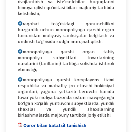
rivojlantirish va iste’molchilar huquqlarini
himoya qilish qo‘mitasi bilan majburiy tartibda
kelishilishi;
raqobat to‘g‘risidagi qonunchilikni
buzganlik uchun monopoliyaga qarshi organ
tomonidan moliyaviy sanksiyalar belgilash va
undirish to‘g‘risida sudga murojaat qilish;
monopoliyaga qarshi organ tabiiy
monopoliya subyektlari tovarlarining
narxlarini (tariflarini) tartibga solishda ishtirok
etmasligi;
monopoliyaga qarshi komplayens tizimi
respublika va mahalliy ijro etuvchi hokimiyat
organlari, yagona yetkazib beruvchi hamda
tovar yoki moliya bozorida ustun mavqega ega
bo‘lgan xo‘jalik yurituvchi subyektlarda, yuridik
shaxslar va yuridik shaxslarning
birlashmalarda majburiy tartibda joriy etilishi.
Qaror bilan batafsil tanishish