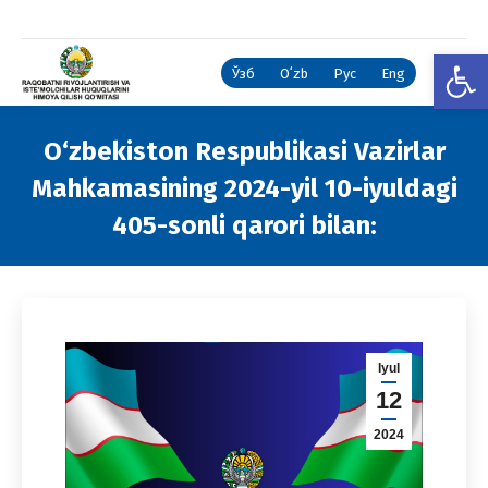
Open
Ўзб
Oʻzb
Рус
Eng
O‘zbekiston Respublikasi Vazirlar
Mahkamasining 2024-yil 10-iyuldagi
405-sonli qarori bilan:
You are here:
Iyul
12
2024