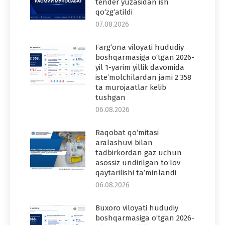
tender yuzasidan ish
qo‘zg‘atildi
07.08.2026
Farg‘ona viloyati hududiy
boshqarmasiga o‘tgan 2026-
yil 1-yarim yillik davomida
iste’molchilardan jami 2 358
ta murojaatlar kelib
tushgan
06.08.2026
Raqobat qo‘mitasi
aralashuvi bilan
tadbirkordan gaz uchun
asossiz undirilgan to‘lov
qaytarilishi ta’minlandi
06.08.2026
Buxoro viloyati hududiy
boshqarmasiga o‘tgan 2026-