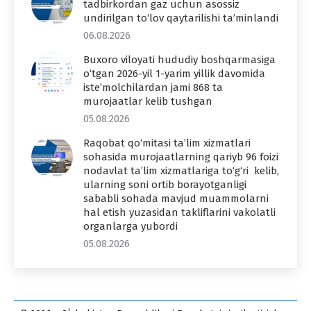
tadbirkordan gaz uchun asossiz
undirilgan to‘lov qaytarilishi ta’minlandi
06.08.2026
Buxoro viloyati hududiy boshqarmasiga
o‘tgan 2026-yil 1-yarim yillik davomida
iste’molchilardan jami 868 ta
murojaatlar kelib tushgan
05.08.2026
Raqobat qo‘mitasi ta’lim xizmatlari
sohasida murojaatlarning qariyb 96 foizi
nodavlat ta’lim xizmatlariga to‘g‘ri kelib,
ularning soni ortib borayotganligi
sababli sohada mavjud muammolarni
hal etish yuzasidan takliflarini vakolatli
organlarga yubordi
05.08.2026