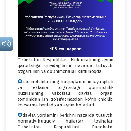
O‘zbekiston Respublikasi Hukumatining ayrim
qarorlariga quyidagilarni nazarda tutuvchi
o‘zgartirish va qo‘shimchalar kiritilmoqda:
iste’molchilarning huquqlarini himoya qilish
va reklama to‘g‘risidagi qonunchilik
buzilishining vakolatli davlat organi
tomonidan ish qo‘zg‘atmasdan ko‘rib chiqilib,
ko‘rsatma beriladigan ayrim holatlari;
davlat yordamini berishni nazarda tutuvchi
normativ-huquqiy hujjatlar loyihalari
O‘zbekiston Respublikasi Raqobatni