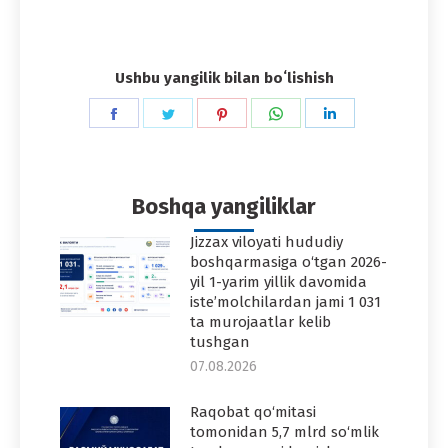
Ushbu yangilik bilan boʻlishish
Share
Share
Share
Share
Share
on
on
on
on
on
Facebook
Twitter
Pinterest
WhatsApp
LinkedIn
Boshqa yangiliklar
Jizzax viloyati hududiy
boshqarmasiga o‘tgan 2026-
yil 1-yarim yillik davomida
iste’molchilardan jami 1 031
ta murojaatlar kelib
tushgan
07.08.2026
Raqobat qo‘mitasi
tomonidan 5,7 mlrd so‘mlik