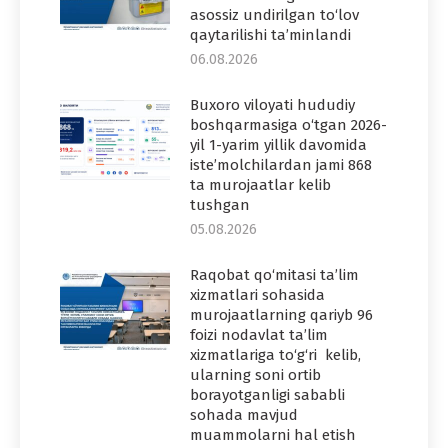
asossiz undirilgan to‘lov
qaytarilishi ta’minlandi
06.08.2026
Buxoro viloyati hududiy
boshqarmasiga o‘tgan 2026-
yil 1-yarim yillik davomida
iste’molchilardan jami 868
ta murojaatlar kelib
tushgan
05.08.2026
Raqobat qo‘mitasi ta’lim
xizmatlari sohasida
murojaatlarning qariyb 96
foizi nodavlat ta’lim
xizmatlariga to‘g‘ri kelib,
ularning soni ortib
borayotganligi sababli
sohada mavjud
muammolarni hal etish