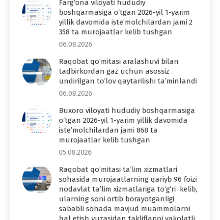
Farg‘ona viloyati hududiy
boshqarmasiga o‘tgan 2026-yil 1-yarim
yillik davomida iste’molchilardan jami 2
358 ta murojaatlar kelib tushgan
06.08.2026
Raqobat qo‘mitasi aralashuvi bilan
tadbirkordan gaz uchun asossiz
undirilgan to‘lov qaytarilishi ta’minlandi
06.08.2026
Buxoro viloyati hududiy boshqarmasiga
o‘tgan 2026-yil 1-yarim yillik davomida
iste’molchilardan jami 868 ta
murojaatlar kelib tushgan
05.08.2026
Raqobat qo‘mitasi ta’lim xizmatlari
sohasida murojaatlarning qariyb 96 foizi
nodavlat ta’lim xizmatlariga to‘g‘ri kelib,
ularning soni ortib borayotganligi
sababli sohada mavjud muammolarni
hal etish yuzasidan takliflarini vakolatli