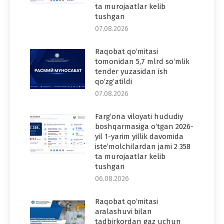
ta murojaatlar kelib
tushgan
07.08.2026
Raqobat qo‘mitasi
tomonidan 5,7 mlrd so‘mlik
tender yuzasidan ish
qo‘zg‘atildi
07.08.2026
Farg‘ona viloyati hududiy
boshqarmasiga o‘tgan 2026-
yil 1-yarim yillik davomida
iste’molchilardan jami 2 358
ta murojaatlar kelib
tushgan
06.08.2026
Raqobat qo‘mitasi
aralashuvi bilan
tadbirkordan gaz uchun