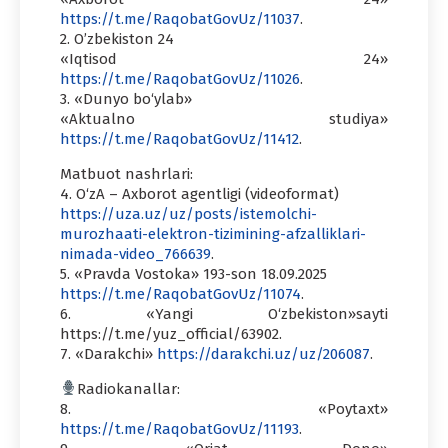
https://t.me/RaqobatGovUz/11037
.
2. O’zbekiston 24
«Iqtisod 24»
https://t.me/RaqobatGovUz/11026
.
3. «Dunyo bo‘ylab»
«Aktualno studiya»
https://t.me/RaqobatGovUz/11412
.
Matbuot nashrlari:
4. O‘zA – Axborot agentligi (videoformat)
https://uza.uz/uz/posts/istemolchi-
murozhaati-elektron-tizimining-afzalliklari-
nimada-video_766639
.
5. «Pravda Vostoka» 193-son 18.09.2025
https://t.me/RaqobatGovUz/11074
.
6. «Yangi O‘zbekiston»sayti
https://t.me/yuz_official/63902.
7. «Darakchi»
https://darakchi.uz/uz/206087
.
Radiokanallar:
8. «Poytaxt»
https://t.me/RaqobatGovUz/11193
.