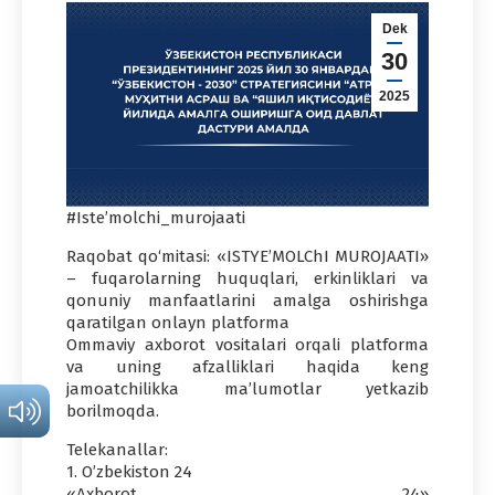
Dek
30
2025
#Iste’molchi_murojaati
Raqobat qo‘mitasi: «ISTYE’MOLChI MUROJAATI»
– fuqarolarning huquqlari, erkinliklari va
qonuniy manfaatlarini amalga oshirishga
qaratilgan onlayn platforma
Ommaviy axborot vositalari orqali platforma
va uning afzalliklari haqida keng
jamoatchilikka ma’lumotlar yetkazib
borilmoqda.
Telekanallar:
1. O’zbekiston 24
«Axborot 24»