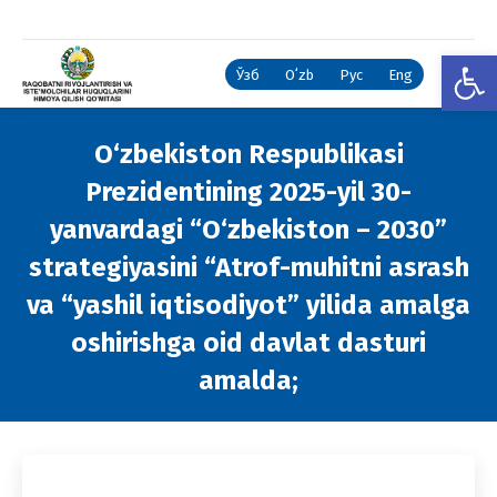
Open
Ўзб
Oʻzb
Рус
Eng
O‘zbekiston Respublikasi
Prezidentining 2025-yil 30-
yanvardagi “O‘zbekiston – 2030”
strategiyasini “Atrof-muhitni asrash
va “yashil iqtisodiyot” yilida amalga
oshirishga oid davlat dasturi
amalda;
You are here: