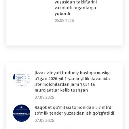
yuzasidan takliflarini
vakolatli organlarga
yubordi
05.08.2026
Jizzax viloyati hududiy boshqarmasiga
o‘tgan 2026-yil 1-yarim yillik davomida
iste’molchilardan jami 1 031 ta
murojaatlar kelib tushgan
07.08.2026
Raqobat qo‘mitasi tomonidan 5,7 mlrd
so‘mlik tender yuzasidan ish qo‘zg‘atildi
07.08.2026