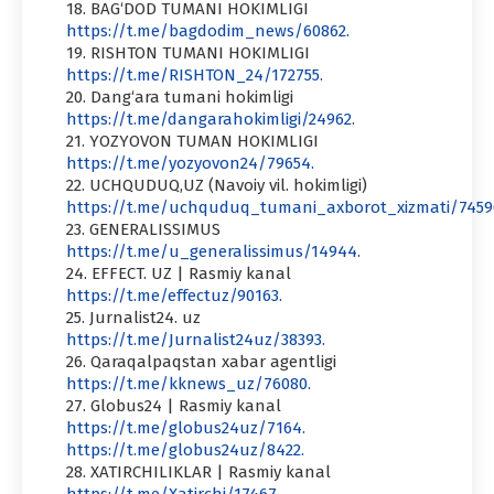
18. BAG‘DOD TUMANI HOKIMLIGI
https://t.me/bagdodim_news/60862.
19. RISHTON TUMANI HOKIMLIGI
https://t.me/RISHTON_24/172755.
20. Dang‘ara tumani hokimligi
https://t.me/dangarahokimligi/24962.
21. YOZYOVON TUMAN HOKIMLIGI
https://t.me/yozyovon24/79654.
22. UCHQUDUQ,UZ (Navoiy vil. hokimligi)
https://t.me/uchquduq_tumani_axborot_xizmati/7459
23. GENERALISSIMUS
https://t.me/u_generalissimus/14944.
24. EFFECT. UZ | Rasmiy kanal
https://t.me/effectuz/90163.
25. Jurnalist24. uz
https://t.me/Jurnalist24uz/38393.
26. Qaraqalpaqstan xabar agentligi
https://t.me/kknews_uz/76080.
27. Globus24 | Rasmiy kanal
https://t.me/globus24uz/7164.
https://t.me/globus24uz/8422.
28. XATIRCHILIKLAR | Rasmiy kanal
https://t.me/Xatirchi/17467.