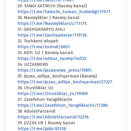
29. YANGI XATIRCHI (Rasmiy kanal)
https://t.me/Xatirchi_tuman_hokimligi/11971.
30. Navoiyliklar | Rasmiy kanal
https://t.me/NavoiyliklarUz/11175.
31. QASHQADARYO AHLI
https://t.me/Qashqadaryo/115116.
32. Toshkent viloyati
https://t.me/toshvil/6601.
33. ADTI. UZ | Rasmiy kanali
https://t.me/adtiuz_rasmiy/54533.
34. JIZZAXNEWS
https://t.me/jizzaxnews_press/15851.
35. Jizzax_adliya_boshqarmasi (Rasmiy)
https://t.me/jizzax_adliya_boshqarmasi/27227.
36. Chustliklar. Uz
https://t.me/Chustliklar_24/39369.
37. Zarafshon Yangiliklar24
https://t.me/Zarafshon_Yangiliklar24/17286.
38. AdolatFarzandi
https://t.me/AdolatFarzandi/12216.
39. JIZZAX IIB | Rasmiy kanal
https://t.me/jiziib/61318.