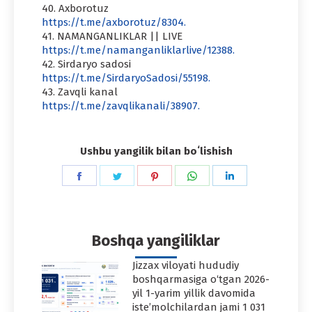
40. Axborotuz
https://t.me/axborotuz/8304.
41. NAMANGANLIKLAR || LIVE
https://t.me/namanganliklarlive/12388.
42. Sirdaryo sadosi
https://t.me/SirdaryoSadosi/55198.
43. Zavqli kanal
https://t.me/zavqlikanali/38907.
Ushbu yangilik bilan boʻlishish
Share
Share
Share
Share
Share
on
on
on
on
on
Facebook
Twitter
Pinterest
WhatsApp
LinkedIn
Boshqa yangiliklar
Jizzax viloyati hududiy
boshqarmasiga o‘tgan 2026-
yil 1-yarim yillik davomida
iste’molchilardan jami 1 031