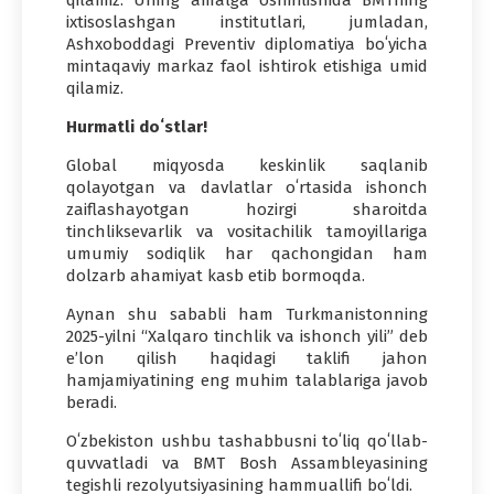
ixtisoslashgan institutlari, jumladan,
Ashxoboddagi Preventiv diplomatiya boʻyicha
mintaqaviy markaz faol ishtirok etishiga umid
qilamiz.
Hurmatli doʻstlar!
Global miqyosda keskinlik saqlanib
qolayotgan va davlatlar oʻrtasida ishonch
zaiflashayotgan hozirgi sharoitda
tinchliksevarlik va vositachilik tamoyillariga
umumiy sodiqlik har qachongidan ham
dolzarb ahamiyat kasb etib bormoqda.
Aynan shu sababli ham Turkmanistonning
2025-yilni “Xalqaro tinchlik va ishonch yili” deb
eʼlon qilish haqidagi taklifi jahon
hamjamiyatining eng muhim talablariga javob
beradi.
Oʻzbekiston ushbu tashabbusni toʻliq qoʻllab-
quvvatladi va BMT Bosh Assambleyasining
tegishli rezolyutsiyasining hammuallifi boʻldi.