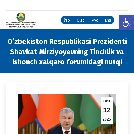
Open
Ўзб
Oʻzb
Рус
Eng
Oʻzbekiston Respublikasi Prezidenti
Shavkat Mirziyoyevning Tinchlik va
ishonch xalqaro forumidagi nutqi
You are here:
Dek
12
2025