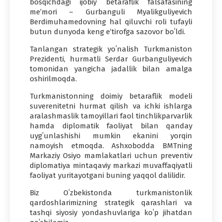
bosqichdagi ijobiy betaraflik falsafasining
meʼmori – Gurbanguli Myalikguliyevich
Berdimuhamedovning hal qiluvchi roli tufayli
butun dunyoda keng eʼtirofga sazovor boʻldi.
Tanlangan strategik yoʻnalish Turkmaniston
Prezidenti, hurmatli Serdar Gurbanguliyevich
tomonidan yangicha jadallik bilan amalga
oshirilmoqda.
Turkmanistonning doimiy betaraflik modeli
suverenitetni hurmat qilish va ichki ishlarga
aralashmaslik tamoyillari faol tinchlikparvarlik
hamda diplomatik faoliyat bilan qanday
uygʻunlashishi mumkin ekanini yorqin
namoyish etmoqda. Ashxobodda BMTning
Markaziy Osiyo mamlakatlari uchun preventiv
diplomatiya mintaqaviy markazi muvaffaqiyatli
faoliyat yuritayotgani buning yaqqol dalilidir.
Biz Oʻzbekistonda turkmanistonlik
qardoshlarimizning strategik qarashlari va
tashqi siyosiy yondashuvlariga koʻp jihatdan