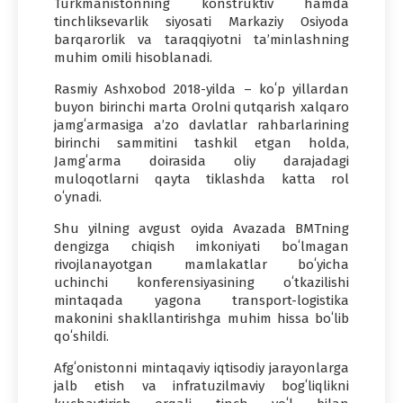
Turkmanistonning konstruktiv hamda
tinchliksevarlik siyosati Markaziy Osiyoda
barqarorlik va taraqqiyotni taʼminlashning
muhim omili hisoblanadi.
Rasmiy Ashxobod 2018-yilda – koʻp yillardan
buyon birinchi marta Orolni qutqarish xalqaro
jamgʻarmasiga aʼzo davlatlar rahbarlarining
birinchi sammitini tashkil etgan holda,
Jamgʻarma doirasida oliy darajadagi
muloqotlarni qayta tiklashda katta rol
oʻynadi.
Shu yilning avgust oyida Avazada BMTning
dengizga chiqish imkoniyati boʻlmagan
rivojlanayotgan mamlakatlar boʻyicha
uchinchi konferensiyasining oʻtkazilishi
mintaqada yagona transport-logistika
makonini shakllantirishga muhim hissa boʻlib
qoʻshildi.
Afgʻonistonni mintaqaviy iqtisodiy jarayonlarga
jalb etish va infratuzilmaviy bogʻliqlikni