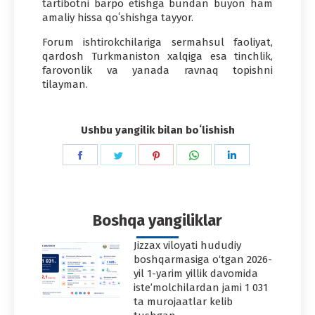
tartibotni barpo etishga bundan buyon ham
amaliy hissa qoʻshishga tayyor.
Forum ishtirokchilariga sermahsul faoliyat,
qardosh Turkmaniston xalqiga esa tinchlik,
farovonlik va yanada ravnaq topishni
tilayman.
Ushbu yangilik bilan boʻlishish
Share
Share
Share
Share
Share
on
on
on
on
on
Facebook
Twitter
Pinterest
WhatsApp
LinkedIn
Boshqa yangiliklar
Jizzax viloyati hududiy
boshqarmasiga o‘tgan 2026-
yil 1-yarim yillik davomida
iste’molchilardan jami 1 031
ta murojaatlar kelib