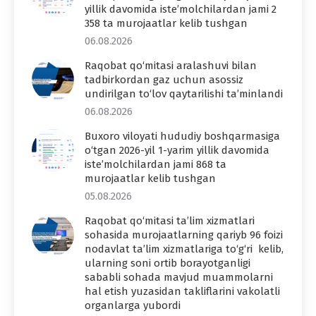
yillik davomida iste’molchilardan jami 2
358 ta murojaatlar kelib tushgan
06.08.2026
Raqobat qo‘mitasi aralashuvi bilan
tadbirkordan gaz uchun asossiz
undirilgan to‘lov qaytarilishi ta’minlandi
06.08.2026
Buxoro viloyati hududiy boshqarmasiga
o‘tgan 2026-yil 1-yarim yillik davomida
iste’molchilardan jami 868 ta
murojaatlar kelib tushgan
05.08.2026
Raqobat qo‘mitasi ta’lim xizmatlari
sohasida murojaatlarning qariyb 96 foizi
nodavlat ta’lim xizmatlariga to‘g‘ri kelib,
ularning soni ortib borayotganligi
sababli sohada mavjud muammolarni
hal etish yuzasidan takliflarini vakolatli
organlarga yubordi