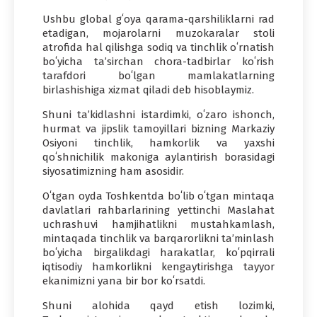
Ushbu global gʻoya qarama-qarshiliklarni rad
etadigan, mojarolarni muzokaralar stoli
atrofida hal qilishga sodiq va tinchlik oʻrnatish
boʻyicha taʼsirchan chora-tadbirlar koʻrish
tarafdori boʻlgan mamlakatlarning
birlashishiga xizmat qiladi deb hisoblaymiz.
Shuni taʼkidlashni istardimki, oʻzaro ishonch,
hurmat va jipslik tamoyillari bizning Markaziy
Osiyoni tinchlik, hamkorlik va yaxshi
qoʻshnichilik makoniga aylantirish borasidagi
siyosatimizning ham asosidir.
Oʻtgan oyda Toshkentda boʻlib oʻtgan mintaqa
davlatlari rahbarlarining yettinchi Maslahat
uchrashuvi hamjihatlikni mustahkamlash,
mintaqada tinchlik va barqarorlikni taʼminlash
boʻyicha birgalikdagi harakatlar, koʻpqirrali
iqtisodiy hamkorlikni kengaytirishga tayyor
ekanimizni yana bir bor koʻrsatdi.
Shuni alohida qayd etish lozimki,