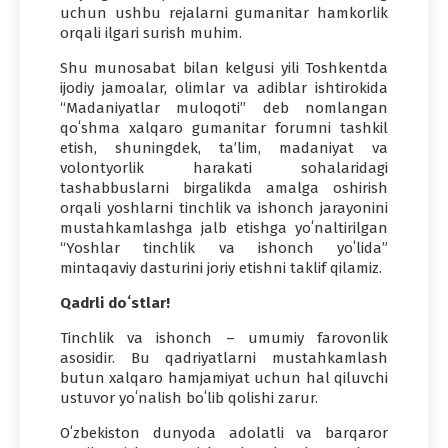
uchun ushbu rejalarni gumanitar hamkorlik
orqali ilgari surish muhim.
Shu munosabat bilan kelgusi yili Toshkentda
ijodiy jamoalar, olimlar va adiblar ishtirokida
“Madaniyatlar muloqoti” deb nomlangan
qoʻshma xalqaro gumanitar forumni tashkil
etish, shuningdek, taʼlim, madaniyat va
volontyorlik harakati sohalaridagi
tashabbuslarni birgalikda amalga oshirish
orqali yoshlarni tinchlik va ishonch jarayonini
mustahkamlashga jalb etishga yoʻnaltirilgan
“Yoshlar tinchlik va ishonch yoʻlida”
mintaqaviy dasturini joriy etishni taklif qilamiz.
Qadrli doʻstlar!
Tinchlik va ishonch – umumiy farovonlik
asosidir. Bu qadriyatlarni mustahkamlash
butun xalqaro hamjamiyat uchun hal qiluvchi
ustuvor yoʻnalish boʻlib qolishi zarur.
Oʻzbekiston dunyoda adolatli va barqaror