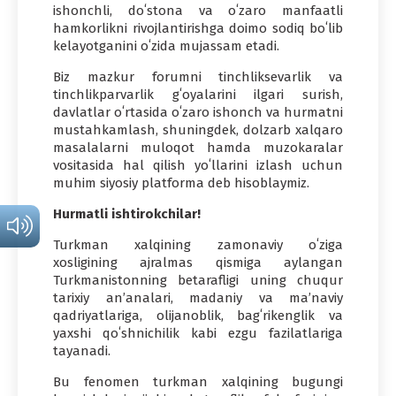
ishonchli, doʻstona va oʻzaro manfaatli
hamkorlikni rivojlantirishga doimo sodiq boʻlib
kelayotganini oʻzida mujassam etadi.
Biz mazkur forumni tinchliksevarlik va
tinchlikparvarlik gʻoyalarini ilgari surish,
davlatlar oʻrtasida oʻzaro ishonch va hurmatni
mustahkamlash, shuningdek, dolzarb xalqaro
masalalarni muloqot hamda muzokaralar
vositasida hal qilish yoʻllarini izlash uchun
muhim siyosiy platforma deb hisoblaymiz.
Hurmatli ishtirokchilar!
Turkman xalqining zamonaviy oʻziga
xosligining ajralmas qismiga aylangan
Turkmanistonning betarafligi uning chuqur
tarixiy anʼanalari, madaniy va maʼnaviy
qadriyatlariga, olijanoblik, bagʻrikenglik va
yaxshi qoʻshnichilik kabi ezgu fazilatlariga
tayanadi.
Bu fenomen turkman xalqining bugungi