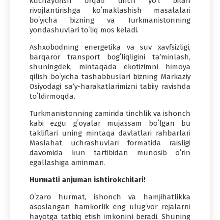
kuchaytirish orqali tinch yoʻl bilan
rivojlantirishga koʻmaklashish masalalari
boʻyicha bizning va Turkmanistonning
yondashuvlari toʻliq mos keladi.
Ashxobodning energetika va suv xavfsizligi,
barqaror transport bogʻliqligini taʼminlash,
shuningdek, mintaqada ekotizimni himoya
qilish boʻyicha tashabbuslari bizning Markaziy
Osiyodagi saʼy-harakatlarimizni tabiiy ravishda
toʻldirmoqda.
Turkmanistonning zamirida tinchlik va ishonch
kabi ezgu gʻoyalar mujassam boʻlgan bu
takliflari uning mintaqa davlatlari rahbarlari
Maslahat uchrashuvlari formatida raisligi
davomida kun tartibidan munosib oʻrin
egallashiga aminman.
Hurmatli anjuman ishtirokchilari!
Oʻzaro hurmat, ishonch va hamjihatlikka
asoslangan hamkorlik eng ulugʻvor rejalarni
hayotga tatbiq etish imkonini beradi. Shuning