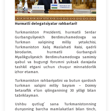
Hurmatli delegatsiyalar rahbarlari!
Turkmaniston Prezidenti, hurmatli Serdar
Gurbanguliyevich Berdimuhamedovga va
Turkman xalqining milliy yetakchisi,
Turkmaniston Xalq Maslahati Raisi, qadrli
birodarim, hurmatli Gurbanguli
Myalikguliyevich Berdimuhamedovga samimiy
qabul va bugungi forumni yuksak darajada
tashkil etgani uchun chuqur minnatdorlik
izhor etaman.
Turkmaniston rahbariyatini va butun qardosh
turkman xalqini milliy bayram – Doimiy
betaraflik eʼlon qilinganining 30 yilligi bilan
tabriklayman.
Ushbu qutlugʻ sana Turkmanistonning
dunyoning barcha mamlakatlari bilan tinch,