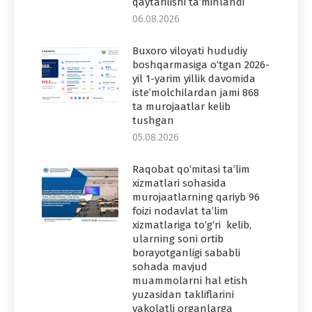
qaytarilishi ta’minlandi
06.08.2026
Buxoro viloyati hududiy
boshqarmasiga o‘tgan 2026-
yil 1-yarim yillik davomida
iste’molchilardan jami 868
ta murojaatlar kelib
tushgan
05.08.2026
Raqobat qo‘mitasi ta’lim
xizmatlari sohasida
murojaatlarning qariyb 96
foizi nodavlat ta’lim
xizmatlariga to‘g‘ri kelib,
ularning soni ortib
borayotganligi sababli
sohada mavjud
muammolarni hal etish
yuzasidan takliflarini
vakolatli organlarga