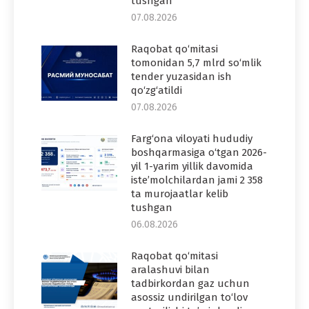
tushgan
07.08.2026
Raqobat qo‘mitasi
tomonidan 5,7 mlrd so‘mlik
tender yuzasidan ish
qo‘zg‘atildi
07.08.2026
Farg‘ona viloyati hududiy
boshqarmasiga o‘tgan 2026-
yil 1-yarim yillik davomida
iste’molchilardan jami 2 358
ta murojaatlar kelib
tushgan
06.08.2026
Raqobat qo‘mitasi
aralashuvi bilan
tadbirkordan gaz uchun
asossiz undirilgan to‘lov