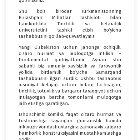
qoʻshilamiz.
Shu bois, birodar Turkmanistonning
Birlashgan Millatlar Tashkiloti bilan
hamkorlikda Tinchlik va betaraflik
universitetini tashkil etish bo‘yicha
tashabbusini qo‘llab-quvvatlaymiz.
Yangi Oʻzbekiston uchun jahonga ochiqlik,
oʻzaro hurmat va muloqotga intilish –
fundamental qadriyatlardir. Aynan shu
sababli biz umumiy xavfsizlik va farovonlik
yoʻlida birdamlik boʻyicha Samarqand
tashabbusini ilgari surdik. Ushbu tashabbus
insoniyat kelajagi uchun befarq boʻlmagan,
tinchlik, totuvlik va barqaror taraqqiyot uchun
intilayotgan barcha tomonlarni muloqotga
jalb etishga qaratilgan.
Ishonchimiz komilki, faqat oʻzaro hurmat va
tushunishga tayangan gumanistik hamda
inklyuziv yondashuvlargina zamonaviy xalqaro
hamkorlik konstruksiyasini mustahkamlashga
qodir.