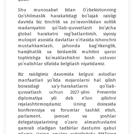
Shu munosabat bilan Oʻzbekistonning
Qoʻshilmaslik harakatidagi boʻlajak raisligi
davrida biz tinchlik va zoʻravonlikdan xolilik
madaniyatini qoʻllab-quvvatlash boʻyicha
global harakatni ragʻbatlantirish, siyosiy
muloqot asosida davlatlar oʻrtasida ishonchni
mustahkamlash, jahonda bagʻrikenglik,
hamjihatlik va birdamlik muhitini qaror
toptirishga koʻmaklashishni bosh ustuvor
yoʻnalishlar sifatida belgilash niyatidamiz.
Biz raisligimiz davomida kelgusi avlodlar
manfaatlari yoʻlida mojarolarni hal qilish
borasidagi saʼy-harakatlarni qoʻllab-
quvvatlash uchun 2027-yilni Preventiv
diplomatiya yili deb eʼlon qilishni
rejalashtirmoqdamiz. Uning doirasida
konferensiya va forumlar tashkil etish,
parlament, jamoat va yoshlar
delegatsiyalarining oʻzaro almashuvlarini
qamrab oladigan tadbirlar dasturini qabul
qilamiz. Uning amalga oshirilishida BMTning