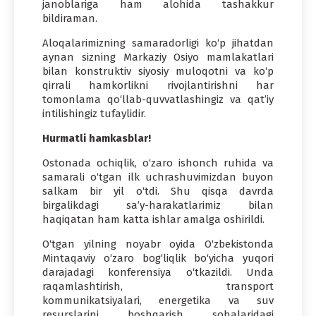
janoblariga ham alohida tashakkur
bildiraman.
Aloqalarimizning samaradorligi ko‘p jihatdan
aynan sizning Markaziy Osiyo mamlakatlari
bilan konstruktiv siyosiy muloqotni va ko‘p
qirrali hamkorlikni rivojlantirishni har
tomonlama qo‘llab-quvvatlashingiz va qat’iy
intilishingiz tufaylidir.
Hurmatli hamkasblar!
Ostonada ochiqlik, o‘zaro ishonch ruhida va
samarali o‘tgan ilk uchrashuvimizdan buyon
salkam bir yil o‘tdi. Shu qisqa davrda
birgalikdagi sa’y-harakatlarimiz bilan
haqiqatan ham katta ishlar amalga oshirildi.
O‘tgan yilning noyabr oyida O‘zbekistonda
Mintaqaviy o‘zaro bog‘liqlik bo‘yicha yuqori
darajadagi konferensiya o‘tkazildi. Unda
raqamlashtirish, transport
kommunikatsiyalari, energetika va suv
resurslarini boshqarish sohalaridagi