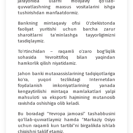
jarayonida ularni moliyaviy qo‘llab-
quvvatlashning maxsus vositalarini ishga
tushirishdan manfaatdormiz.
Bankning mintaqaviy ofisi O‘zbekistonda
faoliyat yuritishi uchun barcha zarur
sharoitlarni ta’minlashga tayyorligimizni
tasdiqlaymiz.
To‘rtinchidan – raqamli o‘zaro bog‘liqlik
sohasida Yevroittifoq bilan yaqindan
hamkorlik qilish niyatidamiz.
Jahon banki mutaxassislarining tadqiqotlariga
ko‘ra, yuqori tezlikdagi Internetdan
foydalanish imkoniyatlarining yanada
kengaytirilishi mintaqa mamlakatlari yalpi
mahsuloti va eksporti hajmining mutanosib
ravishda oshishiga olib keladi.
Bu boradagi “Yevropa jamoasi” tashabbusini
qo‘llab-quvvatlaymiz hamda “Markaziy Osiyo
uchun raqamli kun tartibi”ni birgalikda ishlab
chiqishni taklif etamiz.