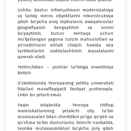
Ushbu dastur infratuzilmani modernizatsiya
va tarixiy meros obyektlarini rekonstruksiya
qilish bo‘yicha aniq loyihalarni, aviaqatnovlar
geografiyasini kengaytirish va sonini
ko‘paytirish, butun mintaqa uchun
mo‘ljallangan yagona turizm mahsulotlari va
yo‘nalishlarni ishlab chiqish hamda viza
tartibotlarini soddalashtirish masalalarini
qamrab oladi.
Yettinchidan – yoshlar ta’limiga investitsiya
kiritish.
O‘zbekistonda Yevropaning yettita universiteti
filiallari muvaffaqiyatli faoliyat yuritmoqda.
Lekin bu yetarli emas.
Yaqin istiqbolda Yevropa Ittifoqi
mamlakatlarining yetakchi oliy ta’lim
muassasalari bilan sheriklikni yo‘lga qo‘yish va
qo‘shma ta’lim dasturlarini, birinchi navbatda,
texnika mutaxassisliklari bo‘yicha joriy qilish