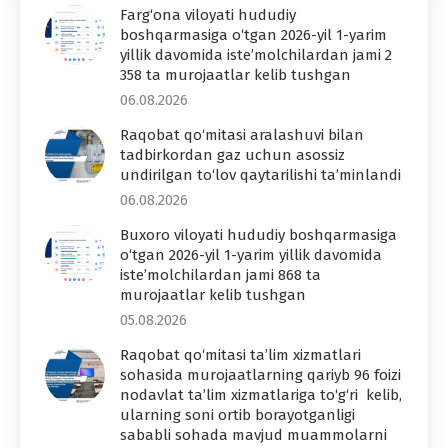
Farg‘ona viloyati hududiy
boshqarmasiga o‘tgan 2026-yil 1-yarim
yillik davomida iste’molchilardan jami 2
358 ta murojaatlar kelib tushgan
06.08.2026
Raqobat qo‘mitasi aralashuvi bilan
tadbirkordan gaz uchun asossiz
undirilgan to‘lov qaytarilishi ta’minlandi
06.08.2026
Buxoro viloyati hududiy boshqarmasiga
o‘tgan 2026-yil 1-yarim yillik davomida
iste’molchilardan jami 868 ta
murojaatlar kelib tushgan
05.08.2026
Raqobat qo‘mitasi ta’lim xizmatlari
sohasida murojaatlarning qariyb 96 foizi
nodavlat ta’lim xizmatlariga to‘g‘ri kelib,
ularning soni ortib borayotganligi
sababli sohada mavjud muammolarni