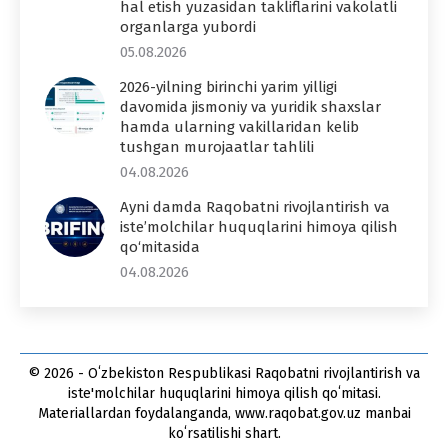
hal etish yuzasidan takliflarini vakolatli
organlarga yubordi
05.08.2026
2026-yilning birinchi yarim yilligi
davomida jismoniy va yuridik shaxslar
hamda ularning vakillaridan kelib
tushgan murojaatlar tahlili
04.08.2026
Ayni damda Raqobatni rivojlantirish va
iste’molchilar huquqlarini himoya qilish
qo‘mitasida
04.08.2026
© 2026 - Oʻzbekiston Respublikasi Raqobatni rivojlantirish va
iste'molchilar huquqlarini himoya qilish qoʻmitasi.
Materiallardan foydalanganda, www.raqobat.gov.uz manbai
koʻrsatilishi shart.