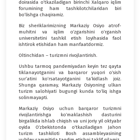
doirasida o‘tkaziladigan birinchi Xalqaro iqlim
forumining ham tashkilotchilaridan biri
bo‘lishga chaqiramiz.
Biz sheriklarimizning Markaziy Osiyo atrof-
muhitni va iqlim o‘zgarishini o‘rganish
universitetini tashkil etish loyihasida faol
ishtirok etishidan ham manfaatdormiz.
Oltinchidan – turizmni rivojlantirish.
Ushbu tarmoq pandemiyadan keyin tez qayta
tiklanayotganini va barqaror yuqori o‘sish
sur’atini ko‘rsatayotganini ta’kidlash joiz.
Shunga qaramay, Markaziy Osiyoning ulkan
turizm salohiyati bugungi kunda to‘liq ishga
solinmayapti.
Markaziy Osiyo uchun barqaror turizmni
rivojlantirishga ko‘maklashish dasturini
birgalikda ishlab chiqish va uni joriy yil oktyabr
oyida O‘zbekistonda o‘tkaziladigan Jahon
turizm tashkiloti Bosh assambleyasining
yubiley sammitida taqdim etishni taklif qilamiz.