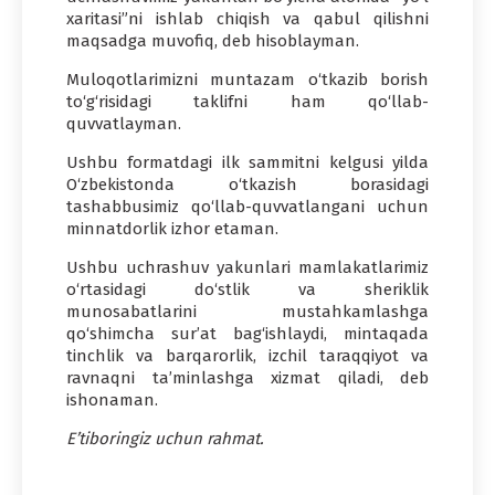
xaritasi”ni ishlab chiqish va qabul qilishni
maqsadga muvofiq, deb hisoblayman.
Muloqotlarimizni muntazam o‘tkazib borish
to‘g‘risidagi taklifni ham qo‘llab-
quvvatlayman.
Ushbu formatdagi ilk sammitni kelgusi yilda
O‘zbekistonda o‘tkazish borasidagi
tashabbusimiz qo‘llab-quvvatlangani uchun
minnatdorlik izhor etaman.
Ushbu uchrashuv yakunlari mamlakatlarimiz
o‘rtasidagi do‘stlik va sheriklik
munosabatlarini mustahkamlashga
qo‘shimcha sur’at bag‘ishlaydi, mintaqada
tinchlik va barqarorlik, izchil taraqqiyot va
ravnaqni ta’minlashga xizmat qiladi, deb
ishonaman.
E’tiboringiz uchun rahmat.