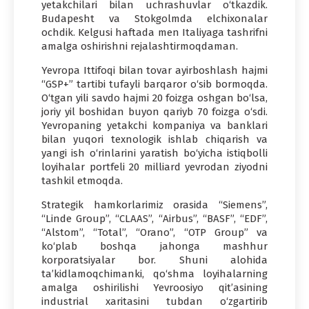
yetakchilari bilan uchrashuvlar o‘tkazdik.
Budapesht va Stokgolmda elchixonalar
ochdik. Kelgusi haftada men Italiyaga tashrifni
amalga oshirishni rejalashtirmoqdaman.
Yevropa Ittifoqi bilan tovar ayirboshlash hajmi
“GSP+” tartibi tufayli barqaror o‘sib bormoqda.
O‘tgan yili savdo hajmi 20 foizga oshgan bo‘lsa,
joriy yil boshidan buyon qariyb 70 foizga o‘sdi.
Yevropaning yetakchi kompaniya va banklari
bilan yuqori texnologik ishlab chiqarish va
yangi ish o‘rinlarini yaratish bo‘yicha istiqbolli
loyihalar portfeli 20 milliard yevrodan ziyodni
tashkil etmoqda.
Strategik hamkorlarimiz orasida “Siemens”,
“Linde Group”, “CLAAS”, “Airbus”, “BASF”, “EDF”,
“Alstom”, “Total”, “Orano”, “OTP Group” va
ko‘plab boshqa jahonga mashhur
korporatsiyalar bor. Shuni alohida
ta’kidlamoqchimanki, qo‘shma loyihalarning
amalga oshirilishi Yevroosiyo qit’asining
industrial xaritasini tubdan o‘zgartirib