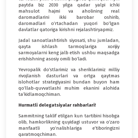
paytda biz 2030 yilga qadar yalpi ichki
mahsulot hajmi va aholining real
daromadlarini ikki barobar oshirib,
daromadlari o‘rtachadan yuqori bo‘lgan
davlatlar qatoriga kirishni rejalashtiryapmiz.
Jadal sanoatlashtirish siyosati, shu jumladan,
qayta ishlash tarmoqlariga xorijiy
sarmoyalarni keng jalb etish ushbu maqsadga
erishishning asosiy omili bo‘ladi.
Yevropalik do‘stlarimiz va sheriklarimiz milliy
rivojlanish dasturlari va ortga qaytmas
islohotlar strategiyasini bundan buyon ham
qo‘llab-quvvatlashi muhim ekanini alohida
ta’kidlamoqchiman.
Hurmatli delegatsiyalar rahbarlari!
Sammitning taklif etilgan kun tartibini hisobga
olib, hamkorlikning quyidagi ustuvor va o‘zaro
manfaatli yo‘nalishlariga e’tiboringizni
qaratmoqchiman.