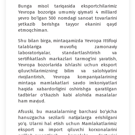
Bunga misol tariqasida eksportchilarimiz
Yevropa bozoriga umumiy qiymati 4 milliard
yevro bo‘lgan 500 nomdagi sanoat tovarlarini
yetkazib berishga tayyor ekanini qayd
etmoqchiman.
Shu bilan birga, mintaqamizda Yevropa Ittifoqi
talablariga muvofiq zamonaviy
laboratoriyalar, standartlashtirish va
sertifikatlash markazlari tarmog‘ini yaratish,
Yevropa bozorlarida ishlashi uchun eksport
qiluvchilarimizning bilim va salohiyatini
rivojlantirish, Yevropa kompaniyalarining
mintaqa mamlakatlari savdo imkoniyatlari
haqida xabardorligini oshirishga qaratilgan
tadbirlar o‘tkazish kabi alohida masalalar
ham mavjud.
Afsuski, bu masalalarning barchasi bo‘yicha
hanuzgacha sezilarli natijalarga erishilgani
yo‘q. Ularni hal etish uchun Mamlakatlarimiz
eksport va import qiluvchi korxonalarini