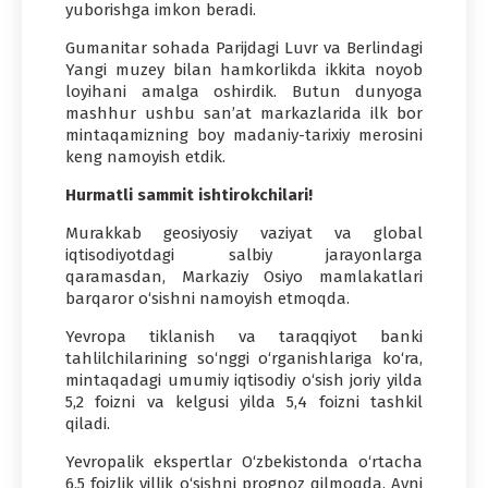
yuborishga imkon beradi.
Gumanitar sohada Parijdagi Luvr va Berlindagi
Yangi muzey bilan hamkorlikda ikkita noyob
loyihani amalga oshirdik. Butun dunyoga
mashhur ushbu san’at markazlarida ilk bor
mintaqamizning boy madaniy-tarixiy merosini
keng namoyish etdik.
Hurmatli sammit ishtirokchilari!
Murakkab geosiyosiy vaziyat va global
iqtisodiyotdagi salbiy jarayonlarga
qaramasdan, Markaziy Osiyo mamlakatlari
barqaror o‘sishni namoyish etmoqda.
Yevropa tiklanish va taraqqiyot banki
tahlilchilarining so‘nggi o‘rganishlariga ko‘ra,
mintaqadagi umumiy iqtisodiy o‘sish joriy yilda
5,2 foizni va kelgusi yilda 5,4 foizni tashkil
qiladi.
Yevropalik ekspertlar O‘zbekistonda o‘rtacha
6,5 foizlik yillik o‘sishni prognoz qilmoqda. Ayni