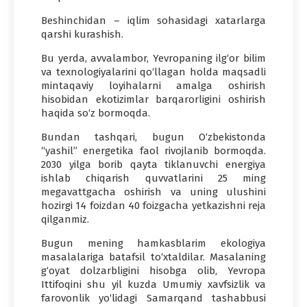
Beshinchidan – iqlim sohasidagi xatarlarga
qarshi kurashish.
Bu yerda, avvalambor, Yevropaning ilg‘or bilim
va texnologiyalarini qo‘llagan holda maqsadli
mintaqaviy loyihalarni amalga oshirish
hisobidan ekotizimlar barqarorligini oshirish
haqida so‘z bormoqda.
Bundan tashqari, bugun O‘zbekistonda
“yashil” energetika faol rivojlanib bormoqda.
2030 yilga borib qayta tiklanuvchi energiya
ishlab chiqarish quvvatlarini 25 ming
megavattgacha oshirish va uning ulushini
hozirgi 14 foizdan 40 foizgacha yetkazishni reja
qilganmiz.
Bugun mening hamkasblarim ekologiya
masalalariga batafsil to‘xtaldilar. Masalaning
g‘oyat dolzarbligini hisobga olib, Yevropa
Ittifoqini shu yil kuzda Umumiy xavfsizlik va
farovonlik yo‘lidagi Samarqand tashabbusi