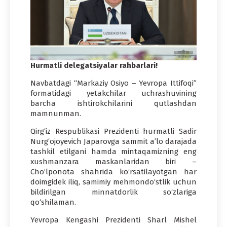
Hurmatli delegatsiyalar rahbarlari!
Navbatdagi “Markaziy Osiyo – Yevropa Ittifoqi”
formatidagi yetakchilar uchrashuvining
barcha ishtirokchilarini qutlashdan
mamnunman.
Qirg‘iz Respublikasi Prezidenti hurmatli Sadir
Nurg‘ojoyevich Japarovga sammit a’lo darajada
tashkil etilgani hamda mintaqamizning eng
xushmanzara maskanlaridan biri –
Cho‘lponota shahrida ko‘rsatilayotgan har
doimgidek iliq, samimiy mehmondo‘stlik uchun
bildirilgan minnatdorlik so‘zlariga
qo‘shilaman.
Yevropa Kengashi Prezidenti Sharl Mishel