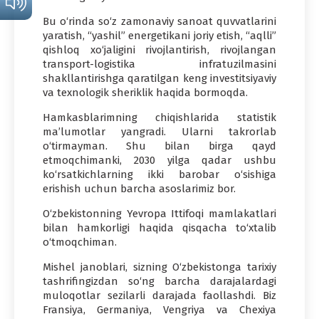
Bu o‘rinda so‘z zamonaviy sanoat quvvatlarini
yaratish, “yashil” energetikani joriy etish, “aqlli”
qishloq xo‘jaligini rivojlantirish, rivojlangan
transport-logistika infratuzilmasini
shakllantirishga qaratilgan keng investitsiyaviy
va texnologik sheriklik haqida bormoqda.
Hamkasblarimning chiqishlarida statistik
ma’lumotlar yangradi. Ularni takrorlab
o‘tirmayman. Shu bilan birga qayd
etmoqchimanki, 2030 yilga qadar ushbu
ko‘rsatkichlarning ikki barobar o‘sishiga
erishish uchun barcha asoslarimiz bor.
O‘zbekistonning Yevropa Ittifoqi mamlakatlari
bilan hamkorligi haqida qisqacha to‘xtalib
o‘tmoqchiman.
Mishel janoblari, sizning O‘zbekistonga tarixiy
tashrifingizdan so‘ng barcha darajalardagi
muloqotlar sezilarli darajada faollashdi. Biz
Fransiya, Germaniya, Vengriya va Chexiya