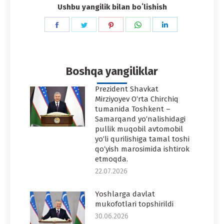
Ushbu yangilik bilan boʻlishish
Share
Share
Share
Share
Share
on
on
on
on
on
Facebook
Twitter
Pinterest
WhatsApp
LinkedIn
Boshqa yangiliklar
Prezident Shavkat
Mirziyoyev O‘rta Chirchiq
tumanida Toshkent –
Samarqand yo‘nalishidagi
pullik muqobil avtomobil
yo‘li qurilishiga tamal toshi
qo‘yish marosimida ishtirok
etmoqda.
22.07.2026
Yoshlarga davlat
mukofotlari topshirildi
30.06.2026