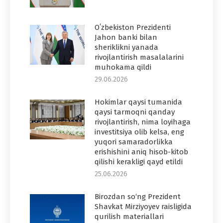
Oʻzbekiston Prezidenti
Jahon banki bilan
sheriklikni yanada
rivojlantirish masalalarini
muhokama qildi
29.06.2026
Hokimlar qaysi tumanida
qaysi tarmoqni qanday
rivojlantirish, nima loyihaga
investitsiya olib kelsa, eng
yuqori samaradorlikka
erishishini aniq hisob-kitob
qilishi kerakligi qayd etildi
25.06.2026
Birozdan so‘ng Prezident
Shavkat Mirziyoyev raisligida
qurilish materiallari