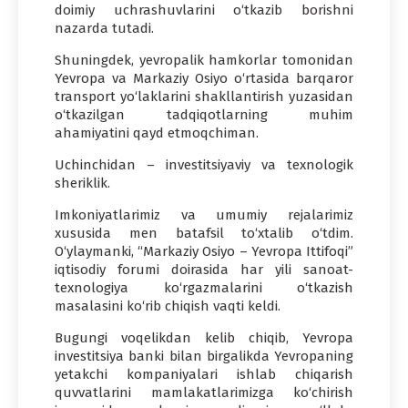
doimiy uchrashuvlarini o‘tkazib borishni
nazarda tutadi.
Shuningdek, yevropalik hamkorlar tomonidan
Yevropa va Markaziy Osiyo o‘rtasida barqaror
transport yo‘laklarini shakllantirish yuzasidan
o‘tkazilgan tadqiqotlarning muhim
ahamiyatini qayd etmoqchiman.
Uchinchidan – investitsiyaviy va texnologik
sheriklik.
Imkoniyatlarimiz va umumiy rejalarimiz
xususida men batafsil to‘xtalib o‘tdim.
O‘ylaymanki, “Markaziy Osiyo – Yevropa Ittifoqi”
iqtisodiy forumi doirasida har yili sanoat-
texnologiya ko‘rgazmalarini o‘tkazish
masalasini ko‘rib chiqish vaqti keldi.
Bugungi voqelikdan kelib chiqib, Yevropa
investitsiya banki bilan birgalikda Yevropaning
yetakchi kompaniyalari ishlab chiqarish
quvvatlarini mamlakatlarimizga ko‘chirish