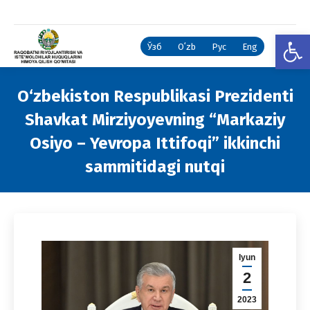
Open
Ўзб
Oʻzb
Рус
Eng
O‘zbekiston Respublikasi Prezidenti
Shavkat Mirziyoyevning “Markaziy
Osiyo – Yevropa Ittifoqi” ikkinchi
sammitidagi nutqi
You are here:
Iyun
2
2023