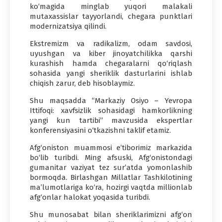
ko‘magida minglab yuqori malakali
mutaxassislar tayyorlandi, chegara punktlari
modernizatsiya qilindi.
Ekstremizm va radikalizm, odam savdosi,
uyushgan va kiber jinoyatchilikka qarshi
kurashish hamda chegaralarni qo‘riqlash
sohasida yangi sheriklik dasturlarini ishlab
chiqish zarur, deb hisoblaymiz.
Shu maqsadda “Markaziy Osiyo – Yevropa
Ittifoqi: xavfsizlik sohasidagi hamkorlikning
yangi kun tartibi” mavzusida ekspertlar
konferensiyasini o‘tkazishni taklif etamiz.
Afg‘oniston muammosi e’tiborimiz markazida
bo‘lib turibdi. Ming afsuski, Afg‘onistondagi
gumanitar vaziyat tez sur’atda yomonlashib
bormoqda. Birlashgan Millatlar Tashkilotining
ma’lumotlariga ko‘ra, hozirgi vaqtda millionlab
afg‘onlar halokat yoqasida turibdi.
Shu munosabat bilan sheriklarimizni afg‘on