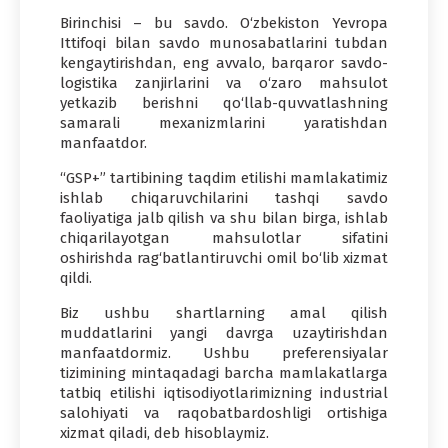
Birinchisi – bu savdo. O‘zbekiston Yevropa
Ittifoqi bilan savdo munosabatlarini tubdan
kengaytirishdan, eng avvalo, barqaror savdo-
logistika zanjirlarini va o‘zaro mahsulot
yetkazib berishni qo‘llab-quvvatlashning
samarali mexanizmlarini yaratishdan
manfaatdor.
“GSP+” tartibining taqdim etilishi mamlakatimiz
ishlab chiqaruvchilarini tashqi savdo
faoliyatiga jalb qilish va shu bilan birga, ishlab
chiqarilayotgan mahsulotlar sifatini
oshirishda rag‘batlantiruvchi omil bo‘lib xizmat
qildi.
Biz ushbu shartlarning amal qilish
muddatlarini yangi davrga uzaytirishdan
manfaatdormiz. Ushbu preferensiyalar
tizimining mintaqadagi barcha mamlakatlarga
tatbiq etilishi iqtisodiyotlarimizning industrial
salohiyati va raqobatbardoshligi ortishiga
xizmat qiladi, deb hisoblaymiz.