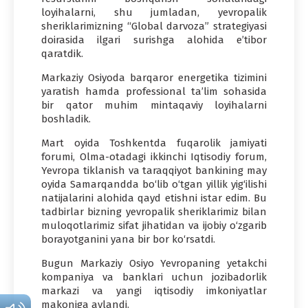
loyihalarni, shu jumladan, yevropalik
sheriklarimizning “Global darvoza” strategiyasi
doirasida ilgari surishga alohida e’tibor
qaratdik.
Markaziy Osiyoda barqaror energetika tizimini
yaratish hamda professional ta’lim sohasida
bir qator muhim mintaqaviy loyihalarni
boshladik.
Mart oyida Toshkentda fuqarolik jamiyati
forumi, Olma-otadagi ikkinchi Iqtisodiy forum,
Yevropa tiklanish va taraqqiyot bankining may
oyida Samarqandda bo‘lib o‘tgan yillik yig‘ilishi
natijalarini alohida qayd etishni istar edim. Bu
tadbirlar bizning yevropalik sheriklarimiz bilan
muloqotlarimiz sifat jihatidan va ijobiy o‘zgarib
borayotganini yana bir bor ko‘rsatdi.
Bugun Markaziy Osiyo Yevropaning yetakchi
kompaniya va banklari uchun jozibadorlik
markazi va yangi iqtisodiy imkoniyatlar
makoniga aylandi.