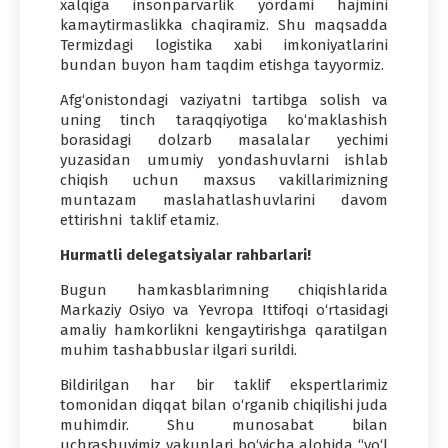
xalqiga insonparvarlik yordami hajmini
kamaytirmaslikka chaqiramiz. Shu maqsadda
Termizdagi logistika xabi imkoniyatlarini
bundan buyon ham taqdim etishga tayyormiz.
Afg‘onistondagi vaziyatni tartibga solish va
uning tinch taraqqiyotiga ko‘maklashish
borasidagi dolzarb masalalar yechimi
yuzasidan umumiy yondashuvlarni ishlab
chiqish uchun maxsus vakillarimizning
muntazam maslahatlashuvlarini davom
ettirishni taklif etamiz.
Hurmatli delegatsiyalar rahbarlari!
Bugun hamkasblarimning chiqishlarida
Markaziy Osiyo va Yevropa Ittifoqi o‘rtasidagi
amaliy hamkorlikni kengaytirishga qaratilgan
muhim tashabbuslar ilgari surildi.
Bildirilgan har bir taklif ekspertlarimiz
tomonidan diqqat bilan o‘rganib chiqilishi juda
muhimdir. Shu munosabat bilan
uchrashuvimiz yakunlari bo‘yicha alohida “yo‘l