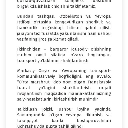
qo‘llab-quvvatlash kompleks dasturini
birgalikda ishlab chiqishni taklif etamiz.
Bundan tashqari, O‘zbekiston va Yevropa
Ittifoqi o‘rtasida kengaytirilgan sheriklik va
hamkorlik to‘g‘risidagi bitimni qabul qilish
jarayoni tez fursatda yakunlanishi ham ushbu
vazifaning ijrosiga xizmat qiladi.
Ikkinchidan – barqaror iqtisodiy o‘sishning
muhim omili sifatida o‘zaro bog‘langan
transport yo‘laklarini shakllantirish.
Markaziy Osiyo va Yevropaning transport-
kommunikatsiyaviy bog‘liqligini, eng avvalo,
“O‘rta marshrut” deb nom olgan Transkaspiy
tranzit yo‘lagini shakllantirish orqali
rivojlantirish maqsadida mamlakatlarimizning
sa’y-harakatlarini birlashtirish muhimdir.
Ta’kidlash joizki, ushbu loyiha yaqinda
Samarqandda o‘tgan Yevropa tiklanish va
taraqqiyot banki boshqaruvchilari
uchrashuvida puxta tahlil qilindi.