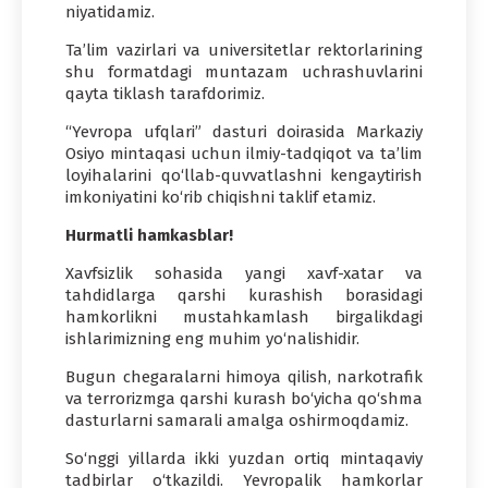
niyatidamiz.
Ta’lim vazirlari va universitetlar rektorlarining
shu formatdagi muntazam uchrashuvlarini
qayta tiklash tarafdorimiz.
“Yevropa ufqlari” dasturi doirasida Markaziy
Osiyo mintaqasi uchun ilmiy-tadqiqot va ta’lim
loyihalarini qo‘llab-quvvatlashni kengaytirish
imkoniyatini ko‘rib chiqishni taklif etamiz.
Hurmatli hamkasblar!
Xavfsizlik sohasida yangi xavf-xatar va
tahdidlarga qarshi kurashish borasidagi
hamkorlikni mustahkamlash birgalikdagi
ishlarimizning eng muhim yo‘nalishidir.
Bugun chegaralarni himoya qilish, narkotrafik
va terrorizmga qarshi kurash bo‘yicha qo‘shma
dasturlarni samarali amalga oshirmoqdamiz.
So‘nggi yillarda ikki yuzdan ortiq mintaqaviy
tadbirlar o‘tkazildi. Yevropalik hamkorlar