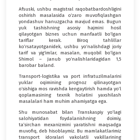
Afsuski, ushbu magistral raqobatbardoshligini
oshirish masalasida o‘zaro muvofiqlashgan
yondashuv hanuzgacha mavjud emas. Bugun
yuk tashishning asosiy hajmini hosil
qilayotgan biznes uchun manfaatli bo‘lgan
tariflar kerak. Biroq tahlillar
ko‘rsatayotganidek, ushbu yo‘nalishdagi joriy
tarif va yig‘imlar, masalan, muqobil bo‘lgan
Shimol – Janub yo‘nalishlaridagidan 1,5
barobar baland.
Transport-logistika va port infratuzilmalarini
yuklar oqimining prognoz qilinayotgan
o‘sishiga mos ravishda kengaytirish hamda yo‘l
qoplamasining texnik holatini yaxshilash
masalalari ham muhim ahamiyatga ega.
Shu munosabat bilan Transkaspiy yo‘lagi
salohiyatidan foydalanishning doimiy,
ta’sirchan mexanizmini yaratishni maqsadga
muvofiq, deb hisoblaymiz. Bu mamlakatlarimiz
transport idoralari vakolatli vakillarining