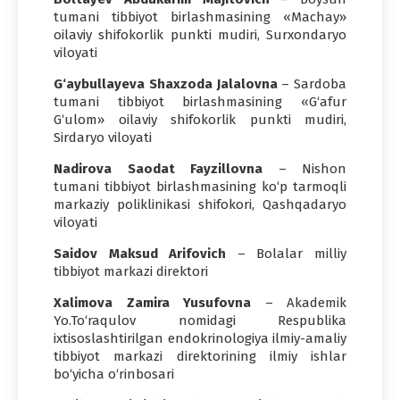
tumani tibbiyot birlashmasining «Machay»
oilaviy shifokorlik punkti mudiri, Surxondaryo
viloyati
G‘aybullayeva Shaxzoda Jalalovna
– Sardoba
tumani tibbiyot birlashmasining «G‘afur
G‘ulom» oilaviy shifokorlik punkti mudiri,
Sirdaryo viloyati
Nadirova Saodat Fayzillovna
– Nishon
tumani tibbiyot birlashmasining ko‘p tarmoqli
markaziy poliklinikasi shifokori, Qashqadaryo
viloyati
Saidov Maksud Arifovich
– Bolalar milliy
tibbiyot markazi direktori
Xalimova Zamira Yusufovna
– Akademik
Yo.To‘raqulov nomidagi Respublika
ixtisoslashtirilgan endokrinologiya ilmiy-amaliy
tibbiyot markazi direktorining ilmiy ishlar
bo‘yicha o‘rinbosari