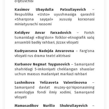
o‘qituvchisi
Kasimov Ubaydulla Patxullayevich
–
Respublika «Usto» uyushmasiga qarashli
«Sharqona sayqal» xususiy korxonasi
miniatyurachi rassomi
Keldiyev Anvar Farxadovich
– Forish
tumanidagi «Bog‘don» folklor-etnografik xalq
ansambli badiiy rahbari, Jizzax viloyati
Kudryavseva Nadejda Anvarovna
– Farg‘ona
viloyati rus drama teatri aktrisasi
Kurbanov Negmat Tuygunovich
– Samarqand
shahridagi 5-imkoniyati cheklangan shaxslar
uchun maxsus madaniyat markazi rahbari
Lushnikova Yelizaveta Valentinovna
–
Samarqand davlat muzey-qo‘riqxonasining
arxeologiya fondi ilmiy xodimi, Samarqand
viloyati
Mamasadikov Nurillo Shukrullayevich
–