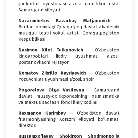
ijodkorlar uyushmasi a’zosi, ganchkor usta,
Samarqand viloyati
Nazarimbetov Bazarbay Matjanovich
–
Berdaq nomidagi Qoraqalpoq davlat akademik
musiqali teatri vokal artisti, Qoraqalpog‘iston
Respublikasi
Nasimov Xilol Tulkunovich
– O‘zbekiston
kinoarboblari ijodiy uyushmasi a’zosi,
postanovkachi rejissyor
Nematov Zikrillo Xayriyevich
– O‘zbekiston
Yozuvchilar uyushmasi a’zosi, shoir
Pogorelova Olga Vasilevna
– Samarqand
davlat muzey-qo‘riqxonasining numizmatika
va maxsus saqlash fondi ilmiy xodimi
Raxmanov Karimbay
– O‘zbekiston davlat
filarmoniyasining Xorazm viloyati bo‘linmasi
direktori
Rustamxo‘jayev Shokirxon Shodmonxo‘ja