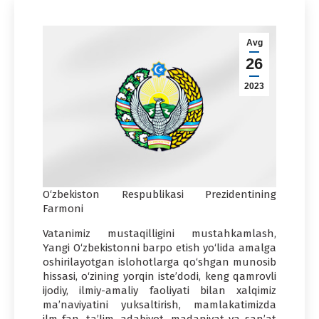
Avg
26
2023
O‘zbekiston Respublikasi Prezidentining
Farmoni
Vatanimiz mustaqilligini mustahkamlash,
Yangi O‘zbekistonni barpo etish yo‘lida amalga
oshirilayotgan islohotlarga qo‘shgan munosib
hissasi, o‘zining yorqin iste’dodi, keng qamrovli
ijodiy, ilmiy-amaliy faoliyati bilan xalqimiz
ma’naviyatini yuksaltirish, mamlakatimizda