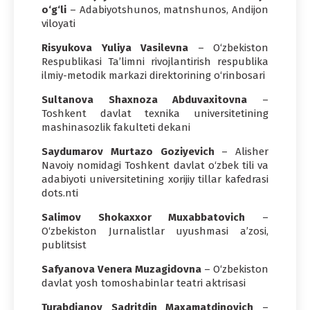
o‘g‘li
– Adabiyotshunos, matnshunos, Andijon
viloyati
Risyukova Yuliya Vasilevna
– O‘zbekiston
Respublikasi Ta’limni rivojlantirish respublika
ilmiy-metodik markazi direktorining o‘rinbosari
Sultanova Shaxnoza Abduvaxitovna
–
Toshkent davlat texnika universitetining
mashinasozlik fakulteti dekani
Saydumarov Murtazo Goziyevich
– Alisher
Navoiy nomidagi Toshkent davlat o‘zbek tili va
adabiyoti universitetining xorijiy tillar kafedrasi
dots.nti
Salimov Shokaxxor Muxabbatovich
–
O‘zbekiston Jurnalistlar uyushmasi a’zosi,
publitsist
Safyanova Venera Muzagidovna
– O‘zbekiston
davlat yosh tomoshabinlar teatri aktrisasi
Turabdjanov Sadritdin Maxamatdinovich
–