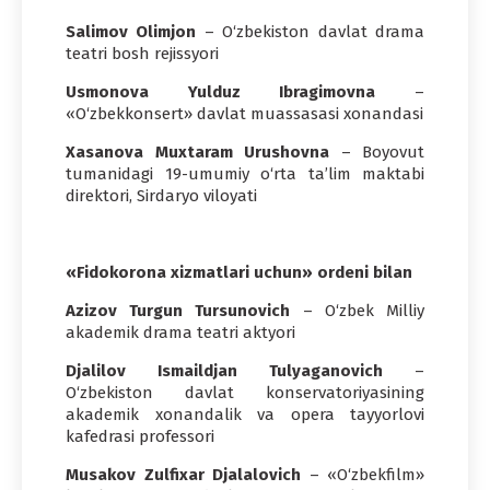
Salimov Olimjon
– O‘zbekiston davlat drama
teatri bosh rejissyori
Usmonova Yulduz Ibragimovna
–
«O‘zbekkonsert» davlat muassasasi xonandasi
Xasanova Muxtaram Urushovna
– Boyovut
tumanidagi 19-umumiy o‘rta ta’lim maktabi
direktori, Sirdaryo viloyati
«Fidokorona xizmatlari uchun» ordeni bilan
Azizov Turgun Tursunovich
– O‘zbek Milliy
akademik drama teatri aktyori
Djalilov Ismaildjan Tulyaganovich
–
O‘zbekiston davlat konservatoriyasining
akademik xonandalik va opera tayyorlovi
kafedrasi professori
Musakov Zulfixar Djalalovich
– «O‘zbekfilm»