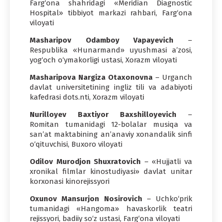
Farg‘ona shahridagi «Meridian Diagnostic
Hospital» tibbiyot markazi rahbari, Farg‘ona
viloyati
Masharipov Odamboy Vapayevich
–
Respublika «Hunarmand» uyushmasi a’zosi,
yog‘och o‘ymakorligi ustasi, Xorazm viloyati
Masharipova Nargiza Otaxonovna
– Urganch
davlat universitetining ingliz tili va adabiyoti
kafedrasi dots.nti, Xorazm viloyati
Nurilloyev Baxtiyor Baxshilloyevich
–
Romitan tumanidagi 12-bolalar musiqa va
san’at maktabining an’anaviy xonandalik sinfi
o‘qituvchisi, Buxoro viloyati
Odilov Murodjon Shuxratovich
– «Hujjatli va
xronikal filmlar kinostudiyasi» davlat unitar
korxonasi kinorejissyori
Oxunov Mansurjon Nosirovich
– Uchko‘prik
tumanidagi «Hangoma» havaskorlik teatri
rejissyori, badiiy so‘z ustasi, Farg‘ona viloyati