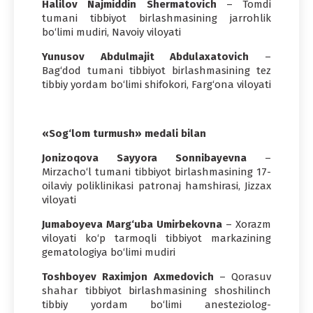
Halilov Najmiddin Shermatovich
– Tomdi
tumani tibbiyot birlashmasining jarrohlik
bo‘limi mudiri, Navoiy viloyati
Yunusov Abdulmajit Abdulaxatovich
–
Bag‘dod tumani tibbiyot birlashmasining tez
tibbiy yordam bo‘limi shifokori, Farg‘ona viloyati
«Sog‘lom turmush» medali bilan
Jonizoqova Sayyora Sonnibayevna
–
Mirzacho‘l tumani tibbiyot birlashmasining 17-
oilaviy poliklinikasi patronaj hamshirasi, Jizzax
viloyati
Jumaboyeva Marg‘uba Umirbekovna
– Xorazm
viloyati ko‘p tarmoqli tibbiyot markazining
gematologiya bo‘limi mudiri
Toshboyev Raximjon Axmedovich
– Qorasuv
shahar tibbiyot birlashmasining shoshilinch
tibbiy yordam bo‘limi anesteziolog-