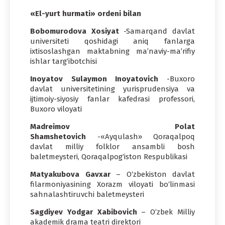
«El-yurt hurmati» ordeni bilan
Bobomurodova Xosiyat
-Samarqand davlat
universiteti qoshidagi aniq fanlarga
ixtisoslashgan maktabning ma’naviy-ma’rifiy
ishlar targ‘ibotchisi
Inoyatov Sulaymon Inoyatovich
-Buxoro
davlat universitetining yurisprudensiya va
ijtimoiy-siyosiy fanlar kafedrasi professori,
Buxoro viloyati
Madreimov Polat
Shamshetovich
-«Ayqulash» Qoraqalpoq
davlat milliy folklor ansambli bosh
baletmeysteri, Qoraqalpog‘iston Respublikasi
Matyakubova Gavxar
– O‘zbekiston davlat
filarmoniyasining Xorazm viloyati bo‘linmasi
sahnalashtiruvchi baletmeysteri
Sagdiyev Yodgar Xabibovich
– O‘zbek Milliy
akademik drama teatri direktori