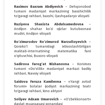
Raximov Baxram Abdiyevich
– Dehqonobod
tumani madaniyat markazining baxshichilik
to‘garagi rahbari, baxshi, Qashqadaryo viloyati
Ruziyeva Shaxista Abdulxamedovna
–
Andijon shahar ko‘zi ojizlar kutubxonasi
mudiri, Andijon viloyati
Ro‘zimurodov Ro‘zimurod Narzulloyevich
–
Qorako‘l tumanidagi ixtisoslashtirilgan
maktab-internatining matematika fani
o‘qituvchisi, Buxoro viloyati
Sadirova Farog‘at Nishanovna
– Konimex
tumani «Do‘stlik» madaniyat markazi badiiy
rahbari, Navoiy viloyati
Saidova Feruza Kamilevna
– «Yangi avlod
forumi» bolalar ijodiyot markazining teatr
to‘garagi rahbari, kino aktyori
Soliyev Adxam Umarovich
– «O‘zbekkonsert»
davlat muassasasi xonandasi