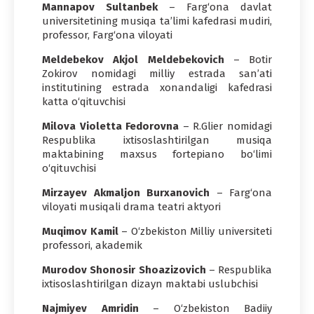
Mannapov Sultanbek
– Farg‘ona davlat
universitetining musiqa ta’limi kafedrasi mudiri,
professor, Farg‘ona viloyati
Meldebekov Akjol Meldebekovich
– Botir
Zokirov nomidagi milliy estrada san’ati
institutining estrada xonandaligi kafedrasi
katta o‘qituvchisi
Milova Violetta Fedorovna
– R.Glier nomidagi
Respublika ixtisoslashtirilgan musiqa
maktabining maxsus fortepiano bo‘limi
o‘qituvchisi
Mirzayev Akmaljon Burxanovich
– Farg‘ona
viloyati musiqali drama teatri aktyori
Muqimov Kamil
– O‘zbekiston Milliy universiteti
professori, akademik
Murodov Shonosir Shoazizovich
– Respublika
ixtisoslashtirilgan dizayn maktabi uslubchisi
Najmiyev Amridin
– O‘zbekiston Badiiy