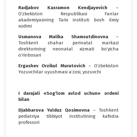
Radjabov Kaxramon Kendjayevich
–
O‘zbekiston Respublikasi Fanlar
akademiyasining Tarix instituti bosh ilmiy
xodimi
Usmanova Malika Shamsutdinovna
–
Toshkent shahar perinatal markazi
direktorining neonatal xizmati bo‘yicha
o‘rinbosari
Ergashev Orzikul Muratovich
– O‘zbekiston
Yozuvchilar uyushmasi a’zosi, yozuvchi
I darajali «Sog‘lom avlod uchun» ordeni
bilan
Djabbarova Yulduz Qosimovna
– Toshkent
pediatriya tibbiyot institutining kafedra
professori