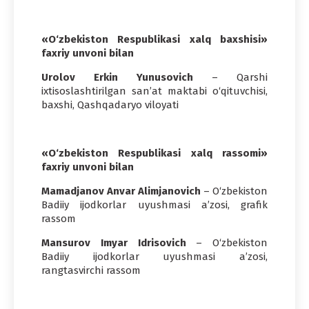
«O‘zbekiston Respublikasi xalq baxshisi»
faxriy unvoni bilan
Urolov Erkin Yunusovich
– Qarshi
ixtisoslashtirilgan san’at maktabi o‘qituvchisi,
baxshi, Qashqadaryo viloyati
«O‘zbekiston Respublikasi xalq rassomi»
faxriy unvoni bilan
Mamadjanov Anvar Alimjanovich
– O‘zbekiston
Badiiy ijodkorlar uyushmasi a’zosi, grafik
rassom
Mansurov Imyar Idrisovich
– O‘zbekiston
Badiiy ijodkorlar uyushmasi a’zosi,
rangtasvirchi rassom