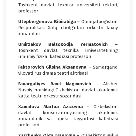
Toshkent davlat texnika universiteti rektori,
professor
Utepbergenova Bibirabiga
– Qoraqalpog‘iston
Respublikasi Xalq cholg‘ulari orkestri faxriy
xonandasi
Umirzakov Baltoxodja Yermatovich
–
Toshkent davlat texnika universitetining
umumiy fizika kafedrasi professori
Faktorovich Gilsina Aksanovna
– Samarqand
viloyati rus drama teatri aktrisasi
Faxargaliyev Ravil Nagimovich
– Alisher
Navoiy nomidagi O‘zbekiston davlat akademik
katta teatri orkestr sozandasi
Xamidova Marfua Azizovna
– O‘zbekiston
davlat konservatoriyasining akademik
xonandalik va opera tayyorlovi kafedrasi
professori
Xarchenko Olga Ivanovna
– O‘zbekiston Milliy