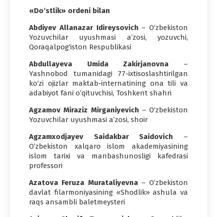
«Do‘stlik» ordeni bilan
Abdiyev Allanazar Idireysovich
– O‘zbekiston
Yozuvchilar uyushmasi a’zosi, yozuvchi,
Qoraqalpog‘iston Respublikasi
Abdullayeva Umida Zakirjanovna
–
Yashnobod tumanidagi 77-ixtisoslashtirilgan
ko‘zi ojizlar maktab-internatining ona tili va
adabiyot fani o‘qituvchisi, Toshkent shahri
Agzamov Miraziz Mirganiyevich
– O‘zbekiston
Yozuvchilar uyushmasi a’zosi, shoir
Agzamxodjayev Saidakbar Saidovich
–
O‘zbekiston xalqaro islom akademiyasining
islom tarixi va manbashunosligi kafedrasi
professori
Azatova Feruza Murataliyevna
– O‘zbekiston
davlat filarmoniyasining «Shodlik» ashula va
raqs ansambli baletmeysteri