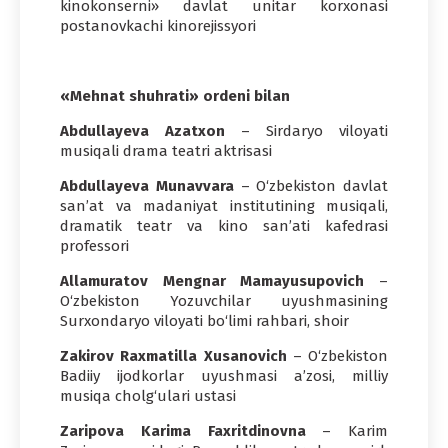
kinokonserni» davlat unitar korxonasi
postanovkachi kinorejissyori
«Mehnat shuhrati» ordeni bilan
Abdullayeva Azatxon
– Sirdaryo viloyati
musiqali drama teatri aktrisasi
Abdullayeva Munavvara
– O‘zbekiston davlat
san’at va madaniyat institutining musiqali,
dramatik teatr va kino san’ati kafedrasi
professori
Allamuratov Mengnar Mamayusupovich
–
O‘zbekiston Yozuvchilar uyushmasining
Surxondaryo viloyati bo‘limi rahbari, shoir
Zakirov Raxmatilla Xusanovich
– O‘zbekiston
Badiiy ijodkorlar uyushmasi a’zosi, milliy
musiqa cholg‘ulari ustasi
Zaripova Karima Faxritdinovna
– Karim