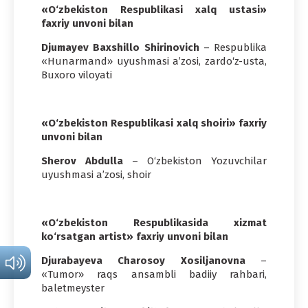
«O‘zbekiston Respublikasi xalq ustasi»
faxriy unvoni bilan
Djumayev Baxshillo Shirinovich
– Respublika
«Hunarmand» uyushmasi a’zosi, zardo‘z-usta,
Buxoro viloyati
«O‘zbekiston Respublikasi xalq shoiri» faxriy
unvoni bilan
Sherov Abdulla
– O‘zbekiston Yozuvchilar
uyushmasi a’zosi, shoir
«O‘zbekiston Respublikasida xizmat
ko‘rsatgan artist» faxriy unvoni bilan
Djurabayeva Charosoy Xosiljanovna
–
«Tumor» raqs ansambli badiiy rahbari,
baletmeyster