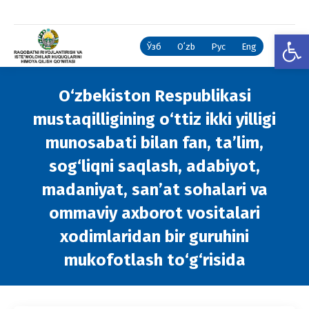
Open
Ўзб
Oʻzb
Рус
Eng
O‘zbekiston Respublikasi
mustaqilligining o‘ttiz ikki yilligi
munosabati bilan fan, ta’lim,
sog‘liqni saqlash, adabiyot,
madaniyat, san’at sohalari va
ommaviy axborot vositalari
xodimlaridan bir guruhini
mukofotlash to‘g‘risida
You are here: