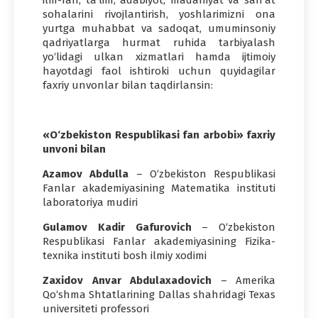
ilm-fan, ta’lim, adabiyot, madaniyat va san’at
sohalarini rivojlantirish, yoshlarimizni ona
yurtga muhabbat va sadoqat, umuminsoniy
qadriyatlarga hurmat ruhida tarbiyalash
yo‘lidagi ulkan xizmatlari hamda ijtimoiy
hayotdagi faol ishtiroki uchun quyidagilar
faxriy unvonlar bilan taqdirlansin:
«O‘zbekiston Respublikasi fan arbobi» faxriy
unvoni bilan
Azamov Abdulla
– O‘zbekiston Respublikasi
Fanlar akademiyasining Matematika instituti
laboratoriya mudiri
Gulamov Kadir Gafurovich
– O‘zbekiston
Respublikasi Fanlar akademiyasining Fizika-
texnika instituti bosh ilmiy xodimi
Zaxidov Anvar Abdulaxadovich
– Amerika
Qo‘shma Shtatlarining Dallas shahridagi Texas
universiteti professori