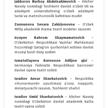
Jabborov Nurboy Abdulxakimovich
– Alisher
Navoiy nomidagi Toshkent davlat o‘zbek tili va
adabiyoti universitetining o‘zbek adabiyoti
tarixi va matnshunoslik kafedrasi mudiri
Zunnunova Sevara Zakirjonovna
– O‘zbek
Milliy akademik drama teatri modeler rassomi
Irzayev Bahrom Shaymamatovich
–
O‘zbekiston Respublikasi Vazirlar Mahkamasi
huzuridagi Qatag‘on qurbonlari xotirasi davlat
muzeyi bosh ilmiy xodimi
Ismatullayeva Barnoxon Adiljon qizi
–
Germaniya Federativ Respublikasi Gannover
davlat opera teatri solisti
Israilov Anvar Shavkatovich
– Respublika
«Hunarmand» uyushmasi a’zosi, naqqosh,
miniatyurachi rassom, Toshkent shahri
Israilov Umid Shavkatovich
– Alisher Navoiy
nomidagi O‘zbekiston davlat akademik katta
teatri opera solisti