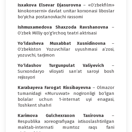
Isxakova Elsevar Djasurovna
– «O‘zbekfilm»
kinokonserni» davlat unitar korxonasi liboslar
bo‘yicha postanovkachi rassomi
Ishmuxamedova Shaxzoda Ravshanovna
–
O‘zbek Milliy qo‘g‘irchoq teatri aktrisasi
Yo‘ldasheva Muxabbat Xusnidinovna
–
O‘zbekiston Yozuvchilar uyushmasi a’zosi,
yozuvchi, tarjimon
Yo‘ldashov Turgunpulat Valiyevich
–
Surxondaryo viloyati san’at saroyi bosh
rejissyori
Karabayeva Farogat Rixsibayevna
– Olmazor
tumanidagi «Muruvvat» nogironligi bo‘lgan
bolalar uchun 1-internat uyi enagasi,
Toshkent shahri
Karimova Gulchexraxon
Taxirovna
–
Respublika xoreografiyaga ixtisoslashtirilgan
maktab-internati mumtoz raqs fani