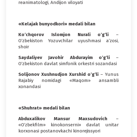
reanimatologi, Andijon viloyati
«Kelajak bunyodkori» medali bilan
Ko‘chqorov Islomjon Nurali o‘g‘li
–
O‘zbekiston Yozuvchilar uyushmasi a’zosi,
shoir
Saydaliyev Javohir Abdurayim o‘g‘li
–
O‘zbekiston davlat simfonik orkestri sozandasi
Solijonov Xushnudjon Xurshid o‘g‘li
– Yunus
Rajabiy nomidagi «Maqom» ansambli
xonandasi
«Shuhrat» medali bilan
Abduxalikov Mansur Maxsudovich
–
«O‘zbekfilm» kinokonserni» davlat unitar
korxonasi postanovkachi kinorejissyori