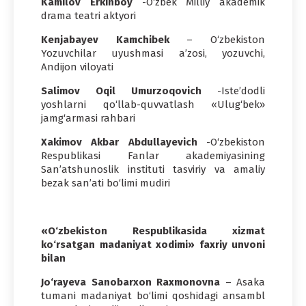
Kamilov Erkinboy
-O‘zbek Milliy akademik
drama teatri aktyori
Kenjabayev Kamchibek
– O‘zbekiston
Yozuvchilar uyushmasi a’zosi, yozuvchi,
Andijon viloyati
Salimov Oqil Umurzoqovich
-Iste’dodli
yoshlarni qo‘llab-quvvatlash «Ulug‘bek»
jamg‘armasi rahbari
Xakimov Akbar Abdullayevich
-O‘zbekiston
Respublikasi Fanlar akademiyasining
San’atshunoslik instituti tasviriy va amaliy
bezak san’ati bo‘limi mudiri
«O‘zbekiston Respublikasida xizmat
ko‘rsatgan madaniyat xodimi» faxriy unvoni
bilan
Jo‘rayeva Sanobarxon Raxmonovna
– Asaka
tumani madaniyat bo‘limi qoshidagi ansambl