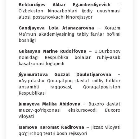
Bekturdiyev Akbar Egamberdiyevich
–
O‘zbekiston kinoarboblari ijodiy uyushmasi
a’zosi, postanovkachi kinorejissyor
Gandjayeva Lola Atanazarovna
– Xorazm
Ma’mun akademiyasining tabiiy fanlar bo‘limi
boshlig‘i
Gukasyan Narine Rudolfovna
– U.Qurbonov
nomidagi Respublika bolalar ruhiy-asab
kasalxonasi logopedi
Jiyemuratova Gozzal Dauletiyarovna
–
«Ayqulash» Qoraqalpoq davlat milliy folklor
ansambli raqqosasi, Qoraqalpog‘iston
Respublikasi
Jumayeva Malika Abidovna
– Buxoro davlat
muzey-qo‘riqxonasi ekskursovodi, Buxoro
viloyati
Isamova Karomat Kadirovna
– Jizzax viloyati
qo‘g‘irchoq teatri bosh rejissyori