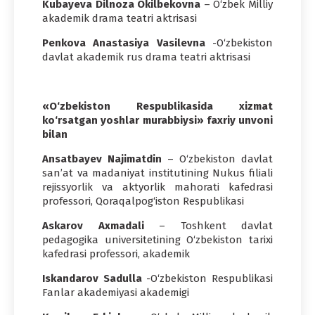
Kubayeva Dilnoza Okilbekovna
– O‘zbek Milliy
akademik drama teatri aktrisasi
Penkova Anastasiya Vasilevna
-O‘zbekiston
davlat akademik rus drama teatri aktrisasi
«O‘zbekiston Respublikasida xizmat
ko‘rsatgan yoshlar murabbiysi» faxriy unvoni
bilan
Ansatbayev Najimatdin
– O‘zbekiston davlat
san’at va madaniyat institutining Nukus filiali
rejissyorlik va aktyorlik mahorati kafedrasi
professori, Qoraqalpog‘iston Respublikasi
Askarov Axmadali
– Toshkent davlat
pedagogika universitetining O‘zbekiston tarixi
kafedrasi professori, akademik
Iskandarov Sadulla
-O‘zbekiston Respublikasi
Fanlar akademiyasi akademigi