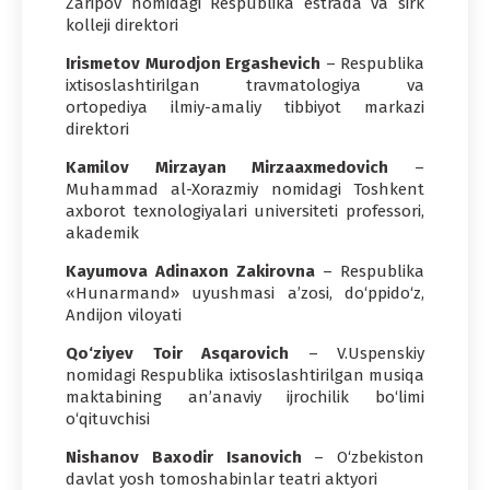
Zaripov nomidagi Respublika estrada va sirk
kolleji direktori
Irismetov Murodjon Ergashevich
– Respublika
ixtisoslashtirilgan travmatologiya va
ortopediya ilmiy-amaliy tibbiyot markazi
direktori
Kamilov Mirzayan Mirzaaxmedovich
–
Muhammad al-Xorazmiy nomidagi Toshkent
axborot texnologiyalari universiteti professori,
akademik
Kayumova Adinaxon Zakirovna
– Respublika
«Hunarmand» uyushmasi a’zosi, do‘ppido‘z,
Andijon viloyati
Qo‘ziyev Toir Asqarovich
– V.Uspenskiy
nomidagi Respublika ixtisoslashtirilgan musiqa
maktabining an’anaviy ijrochilik bo‘limi
o‘qituvchisi
Nishanov Baxodir Isanovich
– O‘zbekiston
davlat yosh tomoshabinlar teatri aktyori