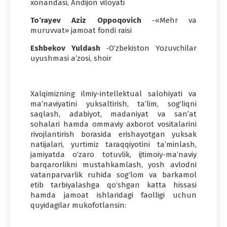
xonandasi, Andijon viloyati
To‘rayev Aziz Oppoqovich
-«Mehr va
muruvvat» jamoat fondi raisi
Eshbekov Yuldash
-O‘zbekiston Yozuvchilar
uyushmasi a’zosi, shoir
Xalqimizning ilmiy-intellektual salohiyati va
ma’naviyatini yuksaltirish, ta’lim, sog‘liqni
saqlash, adabiyot, madaniyat va san’at
sohalari hamda ommaviy axborot vositalarini
rivojlantirish borasida erishayotgan yuksak
natijalari, yurtimiz taraqqiyotini ta’minlash,
jamiyatda o‘zaro totuvlik, ijtimoiy-ma’naviy
barqarorlikni mustahkamlash, yosh avlodni
vatanparvarlik ruhida sog‘lom va barkamol
etib tarbiyalashga qo‘shgan katta hissasi
hamda jamoat ishlaridagi faolligi uchun
quyidagilar mukofotlansin: