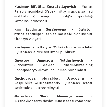
Kasimov Rifatilla Kudratullayevich
– Yunus
Rajabiy nomidagi O‘zbek milliy musiqa san’ati
institutining maqom cholg‘u ijrochiligi
kafedrasi professori
Kim Lyudmila Sergeyevna
– Guliston
ixtisoslashtirilgan san’at maktabi o‘qituvchisi,
Sirdaryo viloyati
Kuchiyev Ismatboy
– O‘zbekiston Yozuvchilar
uyushmasi a’zosi, yozuvchi, publitsist
Quvatov Umriuzoq Yuldashovich
–
O‘zbekiston davlat filarmoniyasining
Qashqadaryo viloyati bo‘linmasi xonandasi
Quchqorova Muhabbat Uzoqovna
–
Respublika «Hunarmand» uyushmasi a’zosi,
kashtado‘z, Buxoro viloyati
Mamatova Shirin Mamadjanovna
–
«O‘zbekkonsert» davlat muassasasi xonandasi