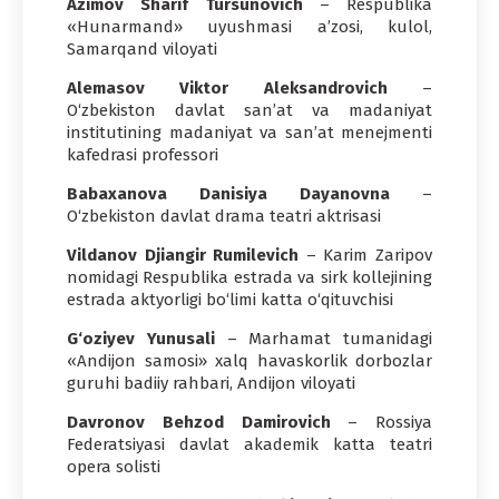
Azimov Sharif Tursunovich
– Respublika
«Hunarmand» uyushmasi a’zosi, kulol,
Samarqand viloyati
Alemasov Viktor Aleksandrovich
–
O‘zbekiston davlat san’at va madaniyat
institutining madaniyat va san’at menejmenti
kafedrasi professori
Babaxanova Danisiya Dayanovna
–
O‘zbekiston davlat drama teatri aktrisasi
Vildanov Djiangir Rumilevich
– Karim Zaripov
nomidagi Respublika estrada va sirk kollejining
estrada aktyorligi bo‘limi katta o‘qituvchisi
G‘oziyev Yunusali
– Marhamat tumanidagi
«Andijon samosi» xalq havaskorlik dorbozlar
guruhi badiiy rahbari, Andijon viloyati
Davronov Behzod Damirovich
– Rossiya
Federatsiyasi davlat akademik katta teatri
opera solisti