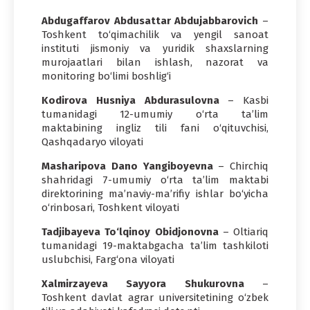
Abdugaffarov Abdusattar Abdujabbarovich
–
Toshkent to‘qimachilik va yengil sanoat
instituti jismoniy va yuridik shaxslarning
murojaatlari bilan ishlash, nazorat va
monitoring bo‘limi boshlig‘i
Kodirova Husniya Abdurasulovna
– Kasbi
tumanidagi 12-umumiy o‘rta ta’lim
maktabining ingliz tili fani o‘qituvchisi,
Qashqadaryo viloyati
Masharipova Dano Yangiboyevna
– Chirchiq
shahridagi 7-umumiy o‘rta ta’lim maktabi
direktorining ma’naviy-ma’rifiy ishlar bo‘yicha
o‘rinbosari, Toshkent viloyati
Tadjibayeva To‘lqinoy Obidjonovna
– Oltiariq
tumanidagi 19-maktabgacha ta’lim tashkiloti
uslubchisi, Farg‘ona viloyati
Xalmirzayeva Sayyora Shukurovna
–
Toshkent davlat agrar universitetining o‘zbek