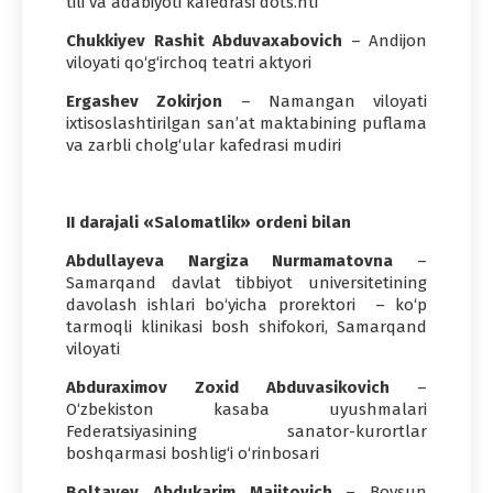
tili va adabiyoti kafedrasi dots.nti
Chukkiyev Rashit Abduvaxabovich
– Andijon
viloyati qo‘g‘irchoq teatri aktyori
Ergashev Zokirjon
– Namangan viloyati
ixtisoslashtirilgan san’at maktabining puflama
va zarbli cholg‘ular kafedrasi mudiri
II darajali «Salomatlik» ordeni bilan
Abdullayeva Nargiza Nurmamatovna
–
Samarqand davlat tibbiyot universitetining
davolash ishlari bo‘yicha prorektori – ko‘p
tarmoqli klinikasi bosh shifokori, Samarqand
viloyati
Abduraximov Zoxid Abduvasikovich
–
O‘zbekiston kasaba uyushmalari
Federatsiyasining sanator-kurortlar
boshqarmasi boshlig‘i o‘rinbosari
Boltayev Abdukarim Majitovich
– Boysun