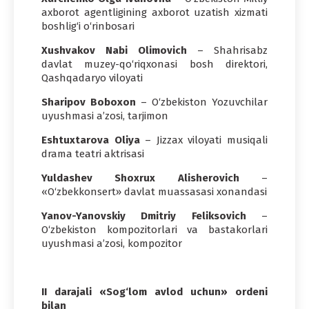
axborot agentligining axborot uzatish xizmati
boshlig‘i o‘rinbosari
Xushvakov Nabi Olimovich
– Shahrisabz
davlat muzey-qo‘riqxonasi bosh direktori,
Qashqadaryo viloyati
Sharipov Boboxon
– O‘zbekiston Yozuvchilar
uyushmasi a’zosi, tarjimon
Eshtuxtarova Oliya
– Jizzax viloyati musiqali
drama teatri aktrisasi
Yuldashev Shoxrux Alisherovich
–
«O‘zbekkonsert» davlat muassasasi xonandasi
Yanov-Yanovskiy Dmitriy Feliksovich
–
O‘zbekiston kompozitorlari va bastakorlari
uyushmasi a’zosi, kompozitor
II darajali «Sog‘lom avlod uchun» ordeni
bilan